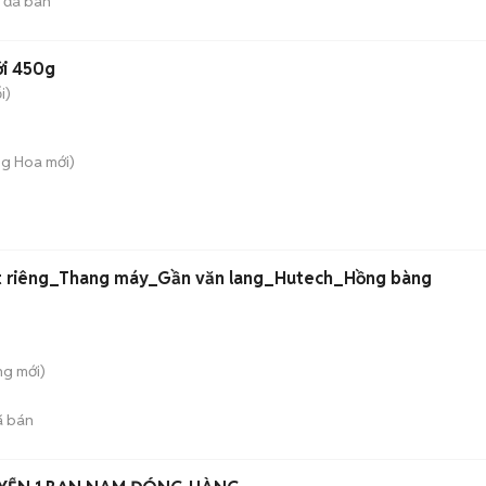
đã bán
ới 450g
i)
ng Hoa
mới)
t riêng_Thang máy_Gần văn lang_Hutech_Hồng bàng
ung
mới)
 bán