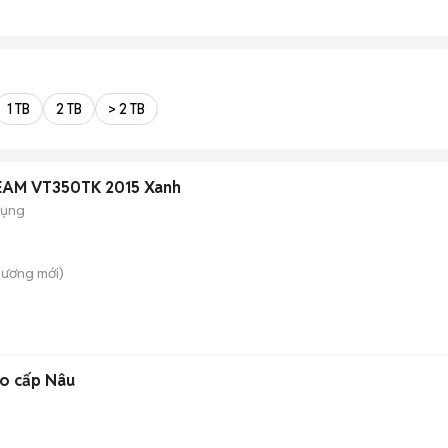
1 TB
2 TB
> 2 TB
VEAM VT350TK 2015 Xanh
dụng
 Dương
mới)
ao cấp Nâu