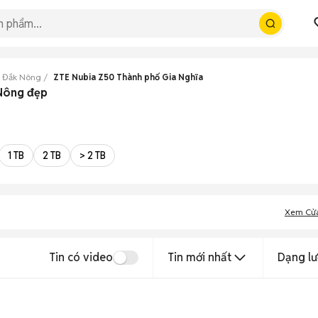
0 Đắk Nông
ZTE Nubia Z50 Thành phố Gia Nghĩa
 Nông đẹp
1 TB
2 TB
> 2 TB
Xem Cử
Tin có video
Tin mới nhất
Dạng lư