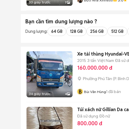
BĐS Nhà Xinh855
33 giây trước
7
Bạn cần tìm
dung lượng
nào ?
Dung lượng:
64 GB
128 GB
256 GB
512 GB
Xe tải thùng Hyundai-
2015
3 tấn
Việt Nam
Đã sử 
160.000.000 đ
Phường Phú Tân
(
P. Bình
B
1
đã bán
Bùi Văn Hùng
34 giây trước
4
Túi xách nữ Gillian Da c
Đã sử dụng
Đồ nữ
800.000 đ