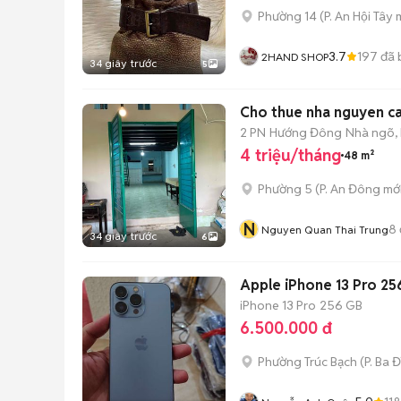
Phường 14
(
P. An Hội Tây
m
3.7
197
đã 
2HAND SHOP
34 giây trước
5
Cho thue nha nguyen c
2 PN
Hướng Đông
Nhà ngõ,
4 triệu/tháng
48 m²
Phường 5
(
P. An Đông
mới
N
8
Nguyen Quan Thai Trung
34 giây trước
6
Apple iPhone 13 Pro 2
iPhone 13 Pro
256 GB
6.500.000 đ
Phường Trúc Bạch
(
P. Ba 