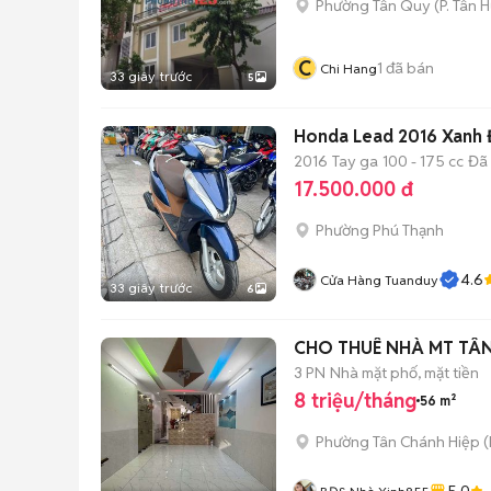
Phường Tân Quy
(
P. Tân 
C
1
đã bán
Chi Hang
33 giây trước
5
Honda Lead 2016 Xanh 
2016
Tay ga
100 - 175 cc
Đã
17.500.000 đ
Phường Phú Thạnh
4.6
Cửa Hàng Tuanduy
33 giây trước
6
CHO THUÊ NHÀ MT TÂN
3 PN
Nhà mặt phố, mặt tiền
8 triệu/tháng
56 m²
Phường Tân Chánh Hiệp
(
5.0