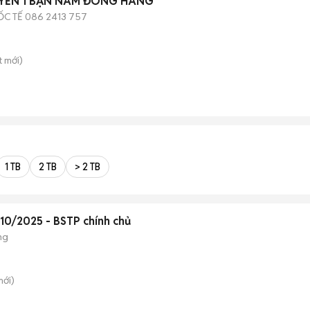
UYỂN 1 BẠN NAM ĐÓNG HÀNG
C TẾ 086 2413 757
t
mới)
1 TB
2 TB
> 2 TB
 10/2025 - BSTP chính chủ
ng
ới)