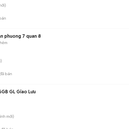
ới)
bán
an phuong 7 quan 8
 hẻm
)
đã bán
56GB GL Giao Lưu
Đình
mới)