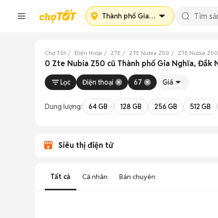
Thành phố Gia Nghĩa
Chợ Tốt
Điện thoại
ZTE
ZTE Nubia Z50
ZTE Nubia Z5
0 Zte Nubia Z50 cũ Thành phố Gia Nghĩa, Đắk
Lọc
Điện thoại
67
Giá
Dung lượng:
64 GB
128 GB
256 GB
512 GB
Siêu thị điện tử
Tất cả
Cá nhân
Bán chuyên