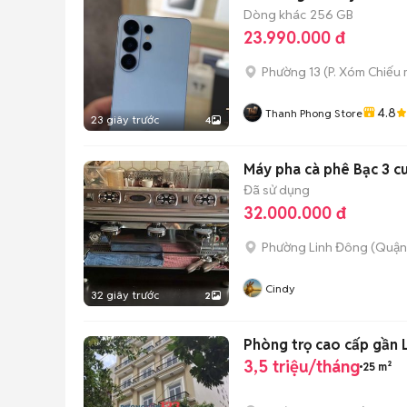
Dòng khác
256 GB
23.990.000 đ
Phường 13
(
P. Xóm Chiếu
4.8
Thanh Phong Store
23 giây trước
4
Máy pha cà phê Bạc 3 c
Đã sử dụng
32.000.000 đ
Phường Linh Đông (Quận
Cindy
32 giây trước
2
Phòng trọ cao cấp gần L
3,5 triệu/tháng
25 m²