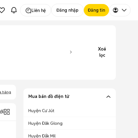
Đăng nhập
Đăng tin
Liên hệ
Xoá
lọc
a hàng
Mua bán đồ điện tử
Huyện Cư Jút
ới
Huyện Đăk Glong
Huyện Đắk Mil