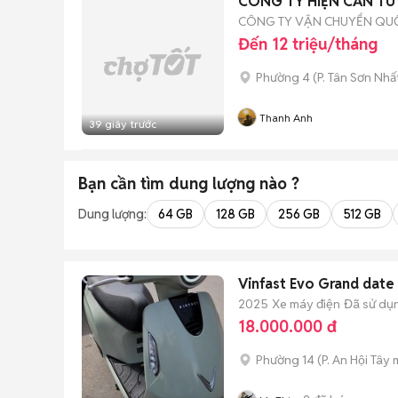
CÔNG TY HIỆN CẦN T
CÔNG TY VẬN CHUYỂN QUỐ
Đến 12 triệu/tháng
Phường 4
(
P. Tân Sơn Nhấ
Thanh Anh
39 giây trước
Bạn cần tìm
dung lượng
nào ?
Dung lượng:
64 GB
128 GB
256 GB
512 GB
Vinfast Evo Grand date
2025
Xe máy điện
Đã sử dụ
18.000.000 đ
Phường 14
(
P. An Hội Tây
m