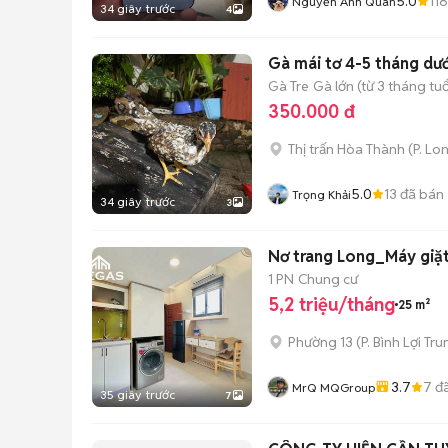
5.0
118
Nguyễn Anh Quân
34 giây trước
4
Gà mái tơ 4-5 tháng dư
Gà Tre
Gà lớn (từ 3 tháng tuổ
350.000 đ
Thị trấn Hòa Thành
(
P. Lo
5.0
13
đã bán
Trọng Khải
34 giây trước
3
Nơ trang Long_Máy giặ
1 PN
Chung cư
5,2 triệu/tháng
25 m²
Phường 13
(
P. Bình Lợi Tr
3.7
7
đã
MrQ MQGroup
35 giây trước
7