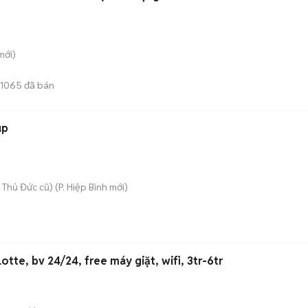
mới)
1065
đã bán
up
 Thủ Đức cũ)
(
P. Hiệp Bình
mới)
otte, bv 24/24, free máy giặt, wifi, 3tr-6tr