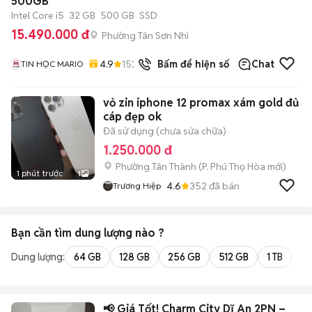
500GB
Intel Core i5
32 GB
500 GB
SSD
15.490.000 đ
Phường Tân Sơn Nhì
4.9
152
đã bán
Bấm để hiện số
Chat
TIN HỌC MARIO
vỏ zin iphone 12 promax xám gold đủ
cáp đẹp ok
Đã sử dụng (chưa sửa chữa)
1.250.000 đ
Phường Tân Thành
(
P. Phú Thọ Hòa
mới)
1 phút trước
1
4.6
352
đã bán
Trương Hiệp
Bạn cần tìm
dung lượng
nào ?
Dung lượng:
64 GB
128 GB
256 GB
512 GB
1 TB
2 
📢 Giá Tốt! Charm City Dĩ An 2PN –