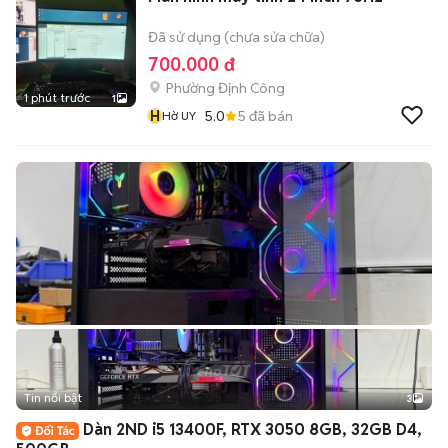
Đã sử dụng (chưa sửa chữa)
700.000 đ
Phường Định Công
1 phút trước
1
H
5.0
5
đã bán
Hờ UY
Tin nổi bật
3
Dàn 2ND i5 13400F, RTX 3050 8GB, 32GB D4,