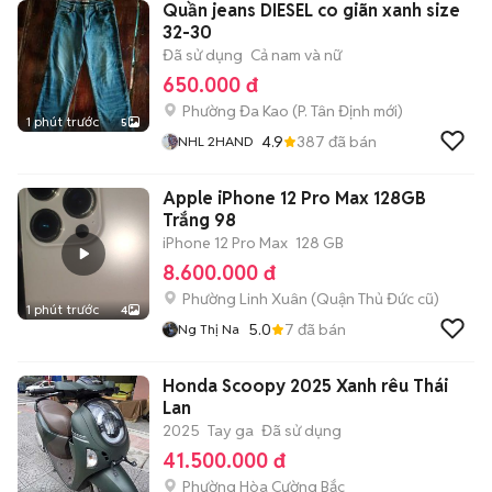
Quần jeans DIESEL co giãn xanh size
32-30
Đã sử dụng
Cả nam và nữ
650.000 đ
Phường Đa Kao
(
P. Tân Định
mới)
1 phút trước
5
4.9
387
đã bán
NHL 2HAND
Apple iPhone 12 Pro Max 128GB
Trắng 98
iPhone 12 Pro Max
128 GB
8.600.000 đ
Phường Linh Xuân (Quận Thủ Đức cũ)
1 phút trước
4
5.0
7
đã bán
Ng Thị Na
Honda Scoopy 2025 Xanh rêu Thái
Lan
2025
Tay ga
Đã sử dụng
41.500.000 đ
Phường Hòa Cường Bắc