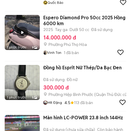
Q
Quốc Bảo
Espero Diamond Pro 50cc 2025 Hồng
6000 km
2025
Tay ga
Dưới 50 cc
Đã sử dụng
14.000.000 đ
Phường Phú Thọ Hòa
1 phút trước
9
1
đã bán
Vinh Ton
Đồng hồ Esprit Nữ Thép/Da Bạc Đen
Đã sử dụng
Đồ nữ
300.000 đ
Phường Hiệp Bình Phước (Quận Thủ Đức cũ)
1 phút trước
5
4.5
113
đã bán
MR Đặng
Màn hình LC-POWER 23.8 inch 144Hz
Đã sử dụng (chưa sửa chữa)
Còn bảo hành