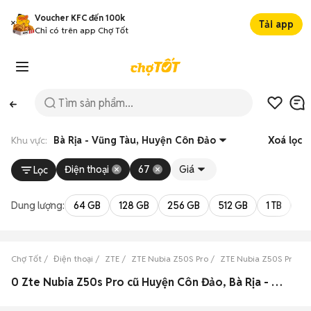
Voucher KFC đến 100k
Tải app
Chỉ có trên app Chợ Tốt
Khu vực:
Bà Rịa - Vũng Tàu, Huyện Côn Đảo
Xoá lọc
Điện thoại
67
Giá
Lọc
Dung lượng:
64 GB
128 GB
256 GB
512 GB
1 TB
2 
Chợ Tốt
Điện thoại
ZTE
ZTE Nubia Z50S Pro
ZTE Nubia Z50S Pro Bà 
0 Zte Nubia Z50s Pro cũ Huyện Côn Đảo, Bà Rịa - Vũng Tàu đẹp