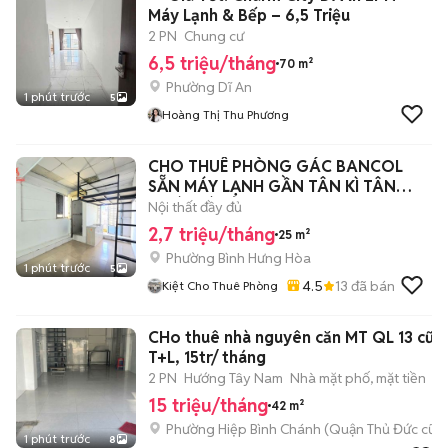
Máy Lạnh & Bếp – 6,5 Triệu
2 PN
Chung cư
6,5 triệu/tháng
70 m²
Phường Dĩ An
1 phút trước
5
Hoàng Thị Thu Phương
CHO THUÊ PHÒNG GÁC BANCOL
SẴN MÁY LẠNH GẦN TÂN KÌ TÂN
QUÝ GIÁ RẺ
Nội thất đầy đủ
2,7 triệu/tháng
25 m²
Phường Bình Hưng Hòa
1 phút trước
5
4.5
13
đã bán
Kiệt Cho Thuê Phòng
CHo thuê nhà nguyên căn MT QL 13 cũ,
T+L, 15tr/ tháng
2 PN
Hướng Tây Nam
Nhà mặt phố, mặt tiền
15 triệu/tháng
42 m²
Phường Hiệp Bình Chánh (Quận Thủ Đức cũ)
1 phút trước
8