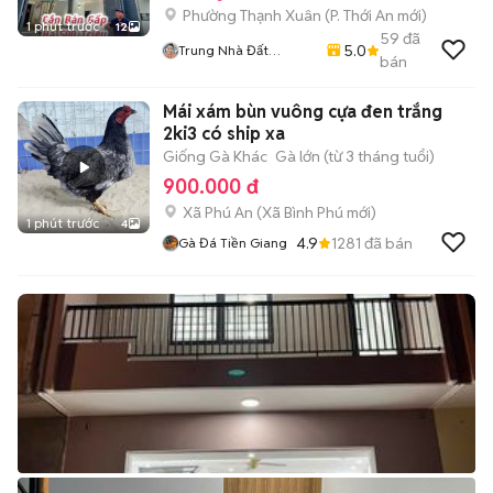
Phường Thạnh Xuân
(
P. Thới An
mới)
1 phút trước
12
59
đã
5.0
Trung Nhà Đất
bán
0901888734
Mái xám bùn vuông cựa đen trắng
2ki3 có ship xa
Giống Gà Khác
Gà lớn (từ 3 tháng tuổi)
900.000 đ
Xã Phú An
(
Xã Bình Phú
mới)
1 phút trước
4
4.9
1281
đã bán
Gà Đá Tiền Giang