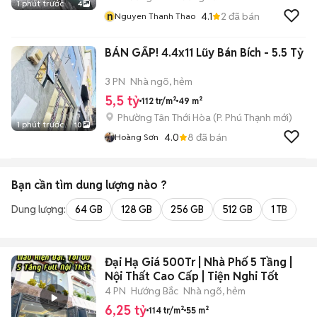
1 phút trước
4
n
4.1
2
đã bán
Nguyen Thanh Thao
BÁN GẤP! 4.4x11 Lũy Bán Bích - 5.5 Tỷ
3 PN
Nhà ngõ, hẻm
5,5 tỷ
112 tr/m²
49 m²
Phường Tân Thới Hòa
(
P. Phú Thạnh
mới)
1 phút trước
10
4.0
8
đã bán
Hoàng Sơn
Bạn cần tìm
dung lượng
nào ?
Dung lượng:
64 GB
128 GB
256 GB
512 GB
1 TB
2 
Đại Hạ Giá 500Tr | Nhà Phố 5 Tầng |
Nội Thất Cao Cấp | Tiện Nghi Tốt
4 PN
Hướng Bắc
Nhà ngõ, hẻm
6,25 tỷ
114 tr/m²
55 m²