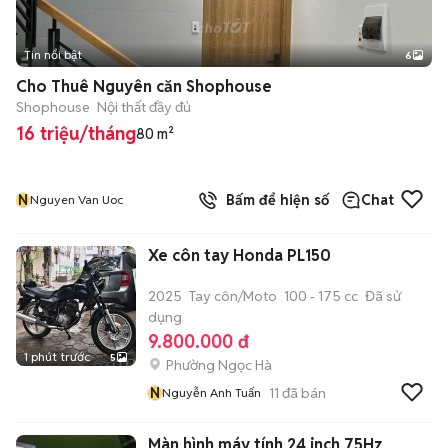
Tin nổi bật
6
+
2
Cho Thuê Nguyên căn Shophouse
Shophouse
Nội thất đầy đủ
16 triệu/tháng
80 m²
N
Bấm để hiện số
Chat
Nguyen Van Uoc
Xe côn tay Honda PL150
2025
Tay côn/Moto
100 - 175 cc
Đã sử
dụng
9.800.000 đ
1 phút trước
5
Phường Ngọc Hà
N
11
đã bán
Nguyễn Anh Tuấn
Màn hình máy tính 24 inch 75Hz