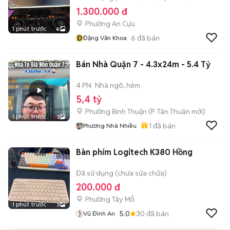
1.300.000 đ
Phường An Cựu
1 phút trước
6
Đ
6
đã bán
Đặng Văn Khoa
Bán Nhà Quận 7 - 4.3x24m - 5.4 Tỷ
4 PN
Nhà ngõ, hẻm
5,4 tỷ
Phường Bình Thuận
(
P. Tân Thuận
mới)
1 phút trước
3
1
đã bán
Phương Nhà Nhiều
Bàn phím Logitech K380 Hồng
Đã sử dụng (chưa sửa chữa)
200.000 đ
Phường Tây Mỗ
1 phút trước
3
5.0
30
đã bán
Vũ Đình An