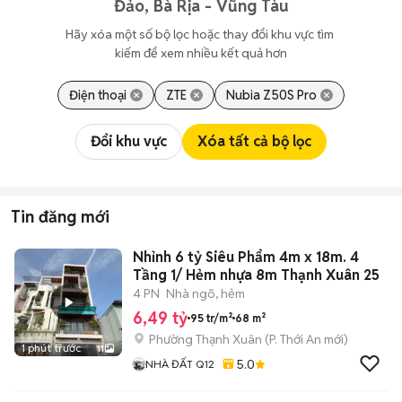
Đảo, Bà Rịa - Vũng Tàu
Hãy xóa một số bộ lọc hoặc thay đổi khu vực tìm 
kiếm để xem nhiều kết quả hơn
Điện thoại
ZTE
Nubia Z50S Pro
Đổi khu vực
Xóa tất cả bộ lọc
Tin đăng mới
Nhỉnh 6 tỷ Siêu Phẩm 4m x 18m. 4
Tầng 1/ Hẻm nhựa 8m Thạnh Xuân 25
4 PN
Nhà ngõ, hẻm
6,49 tỷ
95 tr/m²
68 m²
Phường Thạnh Xuân
(
P. Thới An
mới)
1 phút trước
11
5.0
NHÀ ĐẤT Q12