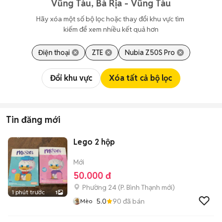
Vũng Tàu, Bà Rịa - Vũng Tàu
Hãy xóa một số bộ lọc hoặc thay đổi khu vực tìm 
kiếm để xem nhiều kết quả hơn
Điện thoại
ZTE
Nubia Z50S Pro
Đổi khu vực
Xóa tất cả bộ lọc
Tin đăng mới
Lego 2 hộp
Mới
50.000 đ
Phường 24
(
P. Bình Thạnh
mới)
1 phút trước
1
5.0
90
đã bán
Mèo