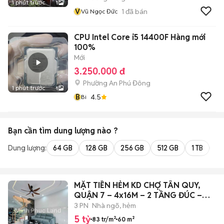
1 phút trước
1
V
1
đã bán
Vũ Ngọc Đức
CPU Intel Core i5 14400F Hàng mới
100%
Mới
3.250.000 đ
Phường An Phú Đông
1 phút trước
1
B
4.5
Bi
Bạn cần tìm
dung lượng
nào ?
Dung lượng:
64 GB
128 GB
256 GB
512 GB
1 TB
2 
MẶT TIỀN HẺM KD CHỢ TÂN QUY,
QUẬN 7 – 4x16M – 2 TẦNG ĐÚC –
3PN
3 PN
Nhà ngõ, hẻm
5 tỷ
83 tr/m²
60 m²