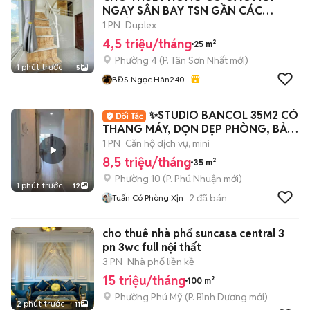
NGAY SÂN BAY TSN GẦN CÁC
TRƯỜNG ĐH
1 PN
Duplex
4,5 triệu/tháng
25 m²
Phường 4
(
P. Tân Sơn Nhất
mới)
1 phút trước
5
BĐS Ngọc Hân240
✨️STUDIO BANCOL 35M2 CÓ
THANG MÁY, DỌN DẸP PHÒNG, BẢO
VỆ 24/24✨️
1 PN
Căn hộ dịch vụ, mini
8,5 triệu/tháng
35 m²
Phường 10
(
P. Phú Nhuận
mới)
1 phút trước
12
2
đã bán
Tuấn Có Phòng Xịn
cho thuê nhà phố suncasa central 3
pn 3wc full nội thất
3 PN
Nhà phố liền kề
15 triệu/tháng
100 m²
Phường Phú Mỹ
(
P. Bình Dương
mới)
2 phút trước
11