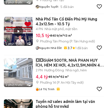
Phường Tân Tạo
2 phút trước
4
5
đã bán
Nguyễn Tuyết
Nhà Phố Tân Cổ Điển Phú Mỹ Hưng
4.2x12.5m - 10.5 Tỷ
4 PN
Nhà mặt phố, mặt tiền
10,5 tỷ
840 tr/m²
13 m²
Phường Tân Phong
(
P. Tân Hưng
mới)
2 phút trước
3
3.7
1
đã bán
Nguyên Nhà Đầt
💥💥GIẢM 500TR, NHÀ PHAN HUY
ÍCH, HẺM XE HƠI, 4,2x12,5M,NHỈN 4
TỶ
2 PN
Hướng Đông
Nhà ngõ, hẻm
4,4 tỷ
85 tr/m²
52 m²
Phường 14
(
P. An Hội Tây
mới)
2 phút trước
4
Lê Thị Trinh
Tuyển nữ sales admin làm tại văn
phòng hỗ trợ nvkd