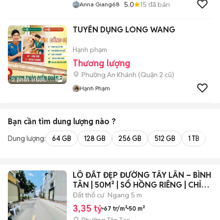
5.0
15
đã bán
Anna Giang68
TUYỂN DỤNG LONG WANG
Hạnh phạm
Thương lượng
Phường An Khánh (Quận 2 cũ)
2 phút trước
1
Hạnh Phạm
Bạn cần tìm
dung lượng
nào ?
Dung lượng:
64 GB
128 GB
256 GB
512 GB
1 TB
2 
LÔ ĐẤT ĐẸP ĐƯỜNG TÂY LÂN – BÌNH
TÂN | 50M² | SỔ HỒNG RIÊNG | CHỈ
3,35
Đất thổ cư
Ngang 5 m
3,35 tỷ
67 tr/m²
50 m²