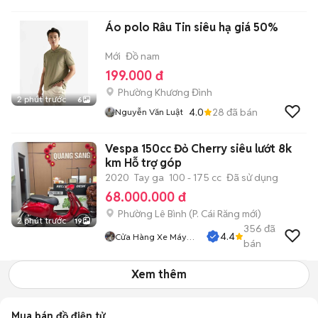
Áo polo Râu Tin siêu hạ giá 50%
Mới
Đồ nam
199.000 đ
Phường Khương Đình
2 phút trước
6
4.0
28
đã bán
Nguyễn Văn Luật
Vespa 150cc Đỏ Cherry siêu lướt 8k
km Hỗ trợ góp
2020
Tay ga
100 - 175 cc
Đã sử dụng
68.000.000 đ
Phường Lê Bình
(
P. Cái Răng
mới)
2 phút trước
19
356
đã
4.4
Cửa Hàng Xe Máy
bán
Quang Sang
Xem thêm
Mua bán đồ điện tử