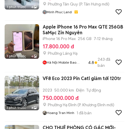
Phường Tân Quy
(
P. Tân Hưng
mới)
1 phút trước
6
Minh Phuc Land
Apple iPhone 16 Pro Max QTE 256GB
SaMạc Zin Nguyên
iPhone 16 Pro Max
256 GB
7-12 tháng
17.800.000 đ
Phường Láng Hạ
1 phút trước
6
243
đã
4.8
Hà Nội Mobile Bao
bán
Duyệt Nợ Xấu
VF8 Eco 2023 Pin Catl giảm tới 120tr
2023
50.000 km
Điện
Tự động
750.000.000 đ
Phường Hạ Đình
(
P. Khương Đình
mới)
1 phút trước
8
1
đã bán
Hoang Tran Minh
CHO THUÊ PHÒNG CÓ GÁC MỚI-