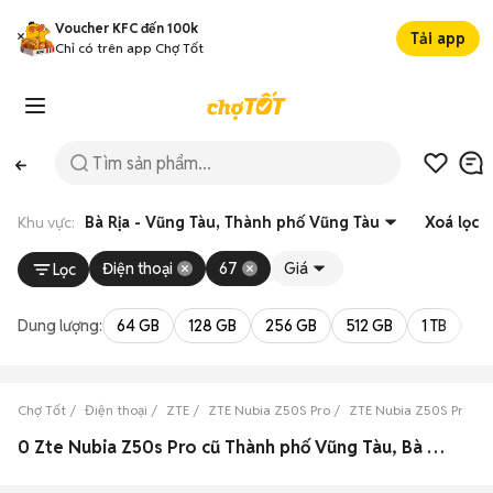
Voucher KFC đến 100k
Tải app
Chỉ có trên app Chợ Tốt
Khu vực:
Bà Rịa - Vũng Tàu, Thành phố Vũng Tàu
Xoá lọc
Điện thoại
67
Giá
Lọc
Dung lượng:
64 GB
128 GB
256 GB
512 GB
1 TB
2 
Chợ Tốt
Điện thoại
ZTE
ZTE Nubia Z50S Pro
ZTE Nubia Z50S Pro Bà 
0 Zte Nubia Z50s Pro cũ Thành phố Vũng Tàu, Bà Rịa - Vũng Tàu đẹp