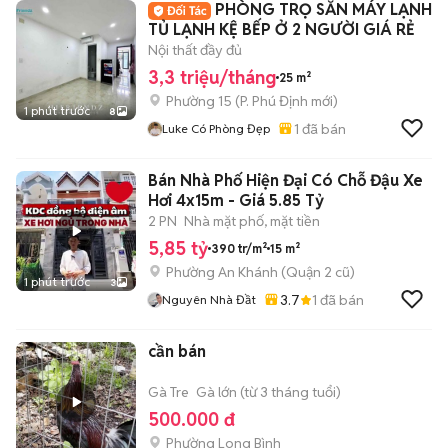
PHÒNG TRỌ SẴN MÁY LẠNH
TỦ LẠNH KỆ BẾP Ở 2 NGƯỜI GIÁ RẺ
Nội thất đầy đủ
3,3 triệu/tháng
25 m²
Phường 15
(
P. Phú Định
mới)
1 phút trước
8
1
đã bán
Luke Có Phòng Đẹp
Bán Nhà Phố Hiện Đại Có Chỗ Đậu Xe
Hơi 4x15m - Giá 5.85 Tỷ
2 PN
Nhà mặt phố, mặt tiền
5,85 tỷ
390 tr/m²
15 m²
Phường An Khánh (Quận 2 cũ)
1 phút trước
3
3.7
1
đã bán
Nguyên Nhà Đầt
cần bán
Gà Tre
Gà lớn (từ 3 tháng tuổi)
500.000 đ
Phường Long Bình