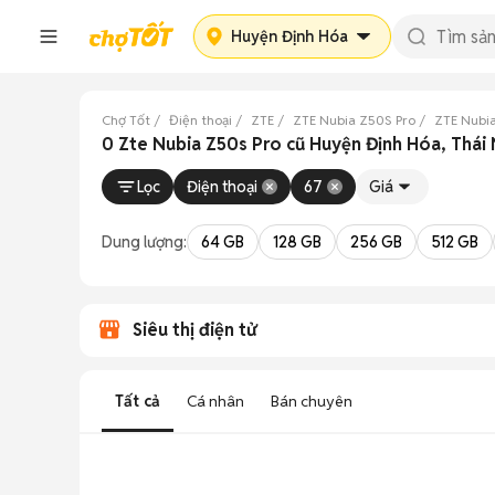
Huyện Định Hóa
Chợ Tốt
Điện thoại
ZTE
ZTE Nubia Z50S Pro
ZTE Nubi
0 Zte Nubia Z50s Pro cũ Huyện Định Hóa, Thái
Lọc
Điện thoại
67
Giá
Dung lượng:
64 GB
128 GB
256 GB
512 GB
Siêu thị điện tử
Tất cả
Cá nhân
Bán chuyên