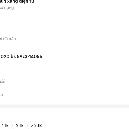
un xăng điện tử
sử dụng
6
đã bán
 2020 bs 59c3-14056
ới)
án
1 TB
2 TB
> 2 TB