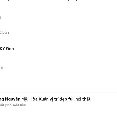
)
ã bán
IKY Đen
ũ)
g Nguyên Mỹ, Hòa Xuân vị trí đẹp full nội thất
ặt phố, mặt tiền