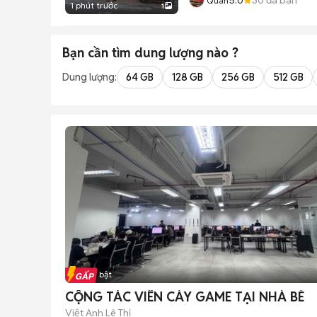
Quan
1 phút trước
1
Bạn cần tìm
dung lượng
nào ?
Dung lượng:
64 GB
128 GB
256 GB
512 GB
Tin nổi bật
CỘNG TÁC VIÊN CÀY GAME TẠI NHÀ BÈ
Việt Anh Lê Thị