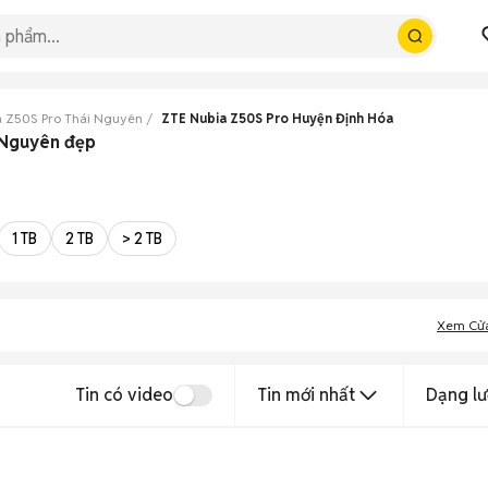
a Z50S Pro Thái Nguyên
ZTE Nubia Z50S Pro Huyện Định Hóa
 Nguyên đẹp
1 TB
2 TB
> 2 TB
Xem Cử
Tin có video
Tin mới nhất
Dạng lư