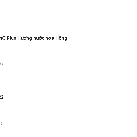
nC Plus Hương nước hoa Hồng
i)
R2
)