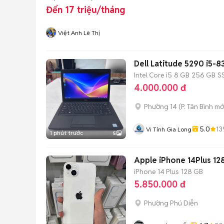
Đến 17 triệu/tháng
Việt Anh Lê Thị
Dell Latitude 5290 i5-
Intel Core i5
8 GB
256 GB
S
4.000.000 đ
Phường 14
(
P. Tân Bình
mớ
5.0
13
Vi Tính Gia Long
1 phút trước
5
Apple iPhone 14Plus 1
iPhone 14 Plus
128 GB
5.850.000 đ
Phường Phú Diễn