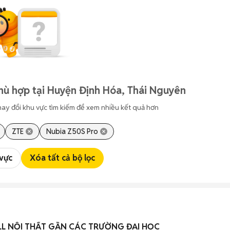
hù hợp tại Huyện Định Hóa, Thái Nguyên
hay đổi khu vực tìm kiếm để xem nhiều kết quả hơn
ZTE
Nubia Z50S Pro
 vực
Xóa tất cả bộ lọc
L NỘI THẤT GẦN CÁC TRƯỜNG ĐẠI HỌC