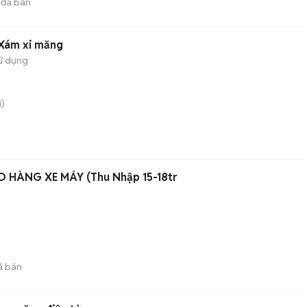
đã bán
Xám xi măng
ử dụng
)
 HÀNG XE MÁY (Thu Nhập 15-18tr
ã bán