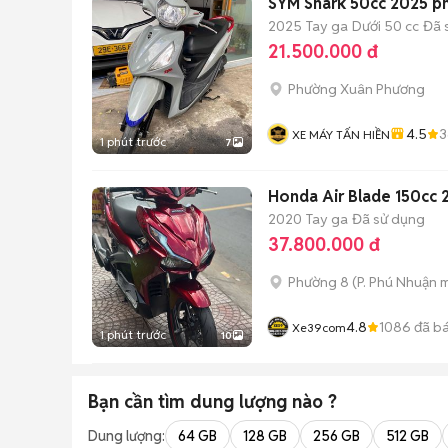
SYM Shark 50cc 2025 ph
2025
Tay ga
Dưới 50 cc
Đã 
21.500.000 đ
Phường Xuân Phương
4.5
3
XE MÁY TẤN HIỀN
1 phút trước
7
Honda Air Blade 150cc
2020
Tay ga
Đã sử dụng
37.800.000 đ
Phường 8
(
P. Phú Nhuận
m
4.8
1086
đã b
Xe39com
1 phút trước
10
Bạn cần tìm
dung lượng
nào ?
Dung lượng:
64 GB
128 GB
256 GB
512 GB