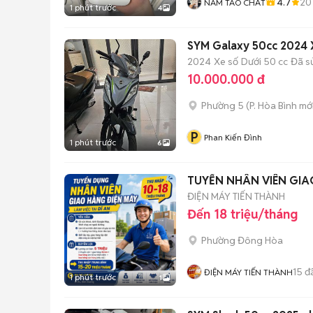
4.7
20
NAM TÁO CHẤT
1 phút trước
4
SYM Galaxy 50cc 2024 
2024
Xe số
Dưới 50 cc
Đã s
10.000.000 đ
Phường 5
(
P. Hòa Bình
mới
P
Phan Kiến Đình
1 phút trước
6
TUYỂN NHÂN VIÊN GIAO
ĐIỆN MÁY TIẾN THÀNH
Đến 18 triệu/tháng
Phường Đông Hòa
15
đ
ĐIỆN MÁY TIẾN THÀNH
1 phút trước
1