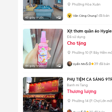
Phường Hòa Xuân
v
1
đã bán
Văn Công Chung
43 giây trước
9
Xịt thơm quần áo Hygie
Đã sử dụng
Cho tặng
Phường 10
(
P. Bảy Hiền
mớ
5.0
39
đã bán
Uyển Nhi
44 giây trước
2
PHỤ TIỆM CA SÁNG 9T
Banh mi Tang
Thương lượng
Phường 14
(
P. Chợ Lớn
mới
5.0
30
đã bán