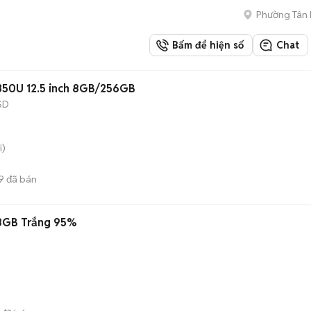
Phường Tân
Bấm để hiện số
Chat
8350U 12.5 inch 8GB/256GB
SD
i)
9
đã bán
28GB Trắng 95%