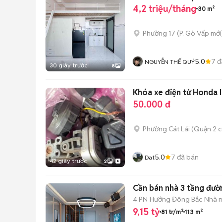
4,2 triệu/tháng
30 m²
Phường 17
(
P. Gò Vấp
mới
5.0
7
đ
NGUYỄN THẾ QUÝ
30 giây trước
8
Khóa xe điện tử Honda 
50.000 đ
Phường Cát Lái (Quận 2 c
5.0
7
đã bán
Dat
42 giây trước
2
Cần bán nhà 3 tầng đườn
4 PN
Hướng Đông Bắc
Nhà m
9,15 tỷ
81 tr/m²
113 m²