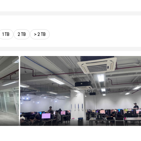
1 TB
2 TB
> 2 TB