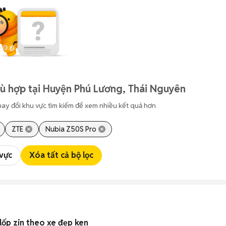
ù hợp tại Huyện Phú Lương, Thái Nguyên
hay đổi khu vực tìm kiếm để xem nhiều kết quả hơn
ZTE
Nubia Z50S Pro
 vực
Xóa tất cả bộ lọc
ốp zin theo xe đẹp ken