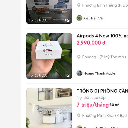
Phường Bình Thắng
(
P. Đ
Kiệt Trần Văn
1 phút trước
5
Airpods 4 New 100% ng
2.990.000 đ
Phường 1
(
P. Mỹ Tho
mới)
Hoàng Thành Apple
1 phút trước
4
Nội thất cao cấp
7 triệu/tháng
30 m²
Phường Minh Khai
(
P. Bạc