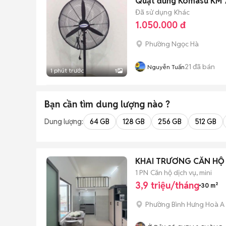
Quạt đứng Komasu KM 
Đã sử dụng
Khác
1.050.000 đ
Phường Ngọc Hà
21
đã bán
Nguyễn Tuấn
1 phút trước
1
Bạn cần tìm
dung lượng
nào ?
Dung lượng:
64 GB
128 GB
256 GB
512 GB
KHAI TRƯƠNG CĂN HỘ 
1 PN
Căn hộ dịch vụ, mini
3,9 triệu/tháng
30 m²
Phường Bình Hưng Hoà A