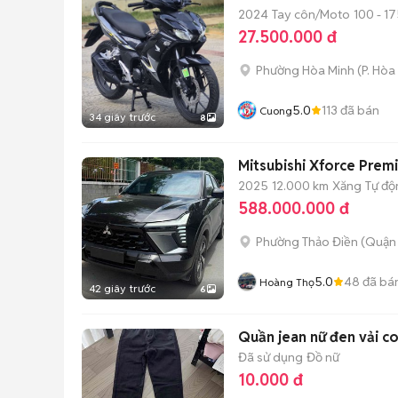
2024
Tay côn/Moto
100 - 17
27.500.000 đ
Phường Hòa Minh
(
P. Hòa
5.0
113
đã bán
Cuong
34 giây trước
8
Mitsubishi Xforce Pre
2025
12.000 km
Xăng
Tự độ
588.000.000 đ
Phường Thảo Điền (Quận 
5.0
48
đã bá
Hoàng Thọ
42 giây trước
6
Quần jean nữ đen vải co
Đã sử dụng
Đồ nữ
10.000 đ