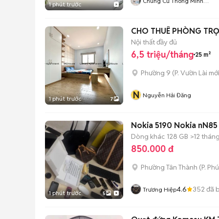
Chung Cư Thông Minh
1 phút trước
Omnest
Nội thất đầy đủ
6,5 triệu/tháng
25 m²
Phường 9
(
P. Vườn Lài
mới
N
Nguyễn Hải Đăng
1 phút trước
7
Nokia 5190 Nokia nN85
Dòng khác
128 GB
>12 thán
850.000 đ
Phường Tân Thành
(
P. Ph
4.6
352
đã 
Trương Hiệp
1 phút trước
5