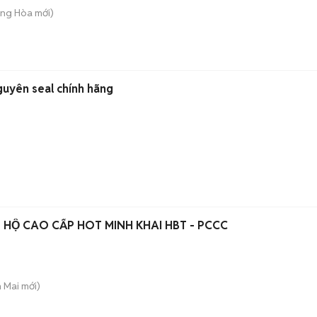
ông Hòa
mới)
uyên seal chính hãng
TRỐNG 01 PHÒNG CĂN HỘ CAO CẤP HOT MINH KHAI HBT - PCCC
h Mai
mới)