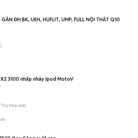
CHO THUÊ PHÒNG TRỌ GẦN ĐH BK, UEH, HUFLIT, UMP, FULL NỘI THẤT Q10
)
 X2 3100 nhấp nháy ipod MotoV
g
ú Thọ Hòa
mới)
bán