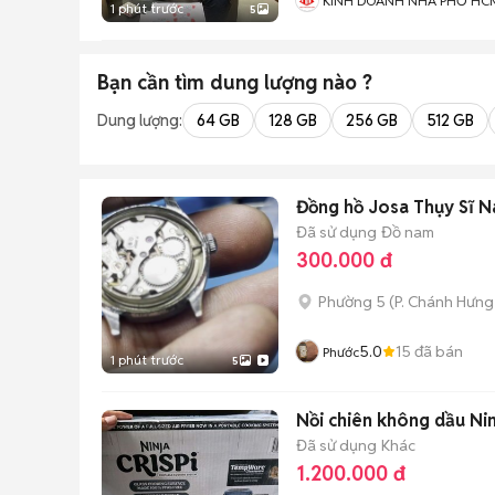
KINH DOANH NHÀ PHỐ HC
1 phút trước
5
Bạn cần tìm
dung lượng
nào ?
Dung lượng:
64 GB
128 GB
256 GB
512 GB
Đồng hồ Josa Thụy Sĩ 
Đã sử dụng
Đồ nam
300.000 đ
Phường 5
(
P. Chánh Hưng
5.0
15
đã bán
Phước
1 phút trước
5
Nồi chiên không dầu Nin
Đã sử dụng
Khác
1.200.000 đ