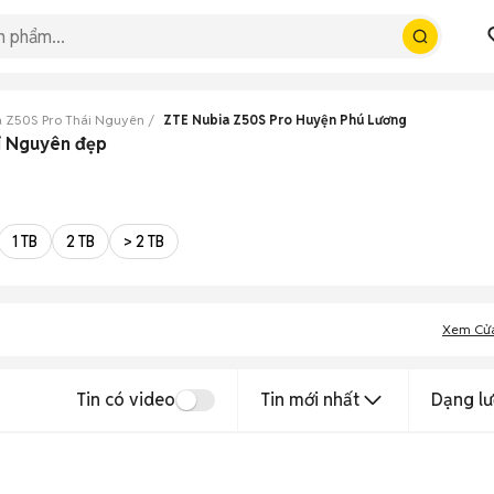
a Z50S Pro Thái Nguyên
ZTE Nubia Z50S Pro Huyện Phú Lương
i Nguyên đẹp
1 TB
2 TB
> 2 TB
Xem Cử
Tin có video
Tin mới nhất
Dạng lư