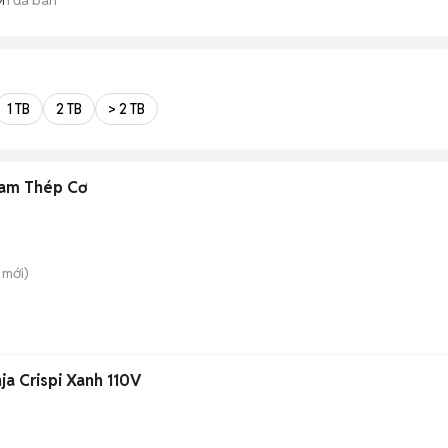
M
1 TB
2 TB
> 2 TB
Nam Thép Cơ
mới)
ja Crispi Xanh 110V