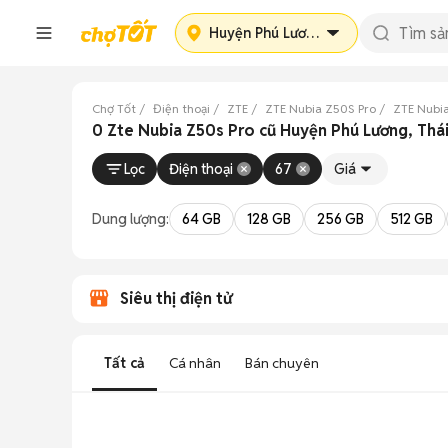
Huyện Phú Lương
Chợ Tốt
Điện thoại
ZTE
ZTE Nubia Z50S Pro
ZTE Nubi
0 Zte Nubia Z50s Pro cũ Huyện Phú Lương, Thá
Lọc
Điện thoại
67
Giá
Dung lượng:
64 GB
128 GB
256 GB
512 GB
Siêu thị điện tử
Tất cả
Cá nhân
Bán chuyên