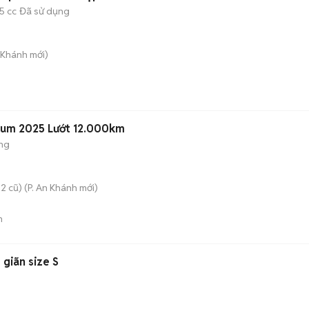
5 cc
Đã sử dụng
 Khánh
mới)
mium 2025 Lướt 12.000km
ng
2 cũ)
(
P. An Khánh
mới)
n
 giãn size S