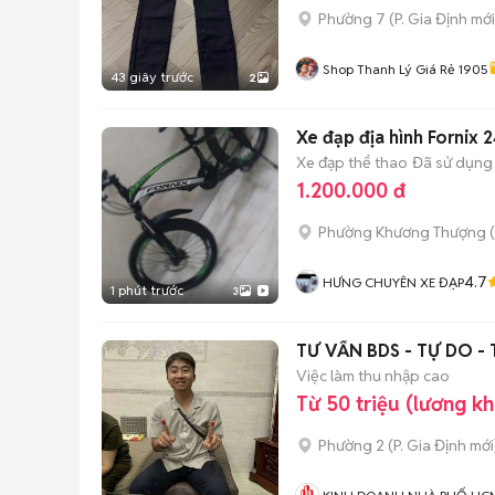
Phường 7
(
P. Gia Định
mới
Shop Thanh Lý Giá Rẻ 1905
43 giây trước
2
Xe đạp địa hình Fornix 2
Xe đạp thể thao
Đã sử dụng
1.200.000 đ
Phường Khương Thượng
(
4.7
HƯNG CHUYÊN XE ĐẠP
1 phút trước
3
TƯ VẤN BDS - TỰ DO -
Việc làm thu nhập cao
Từ 50 triệu (lương k
Phường 2
(
P. Gia Định
mới