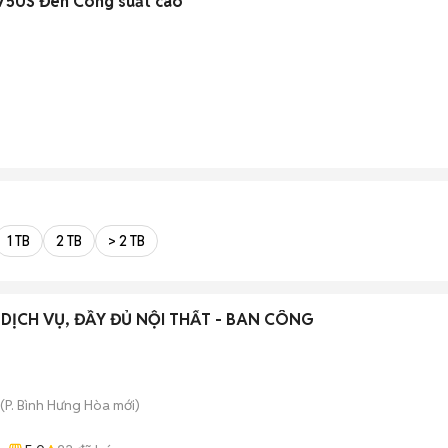
750S Đen Công suất cao
1 TB
2 TB
> 2 TB
DỊCH VỤ, ĐẦY ĐỦ NỘI THẤT - BAN CÔNG
(
P. Bình Hưng Hòa
mới)