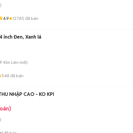
)
4.9
12785
đã bán
4 inch Đen, Xanh lá
P. Kim Liên
mới)
548
đã bán
 THU NHẬP CAO - KO KPI
hoán)
)
1
đã bán