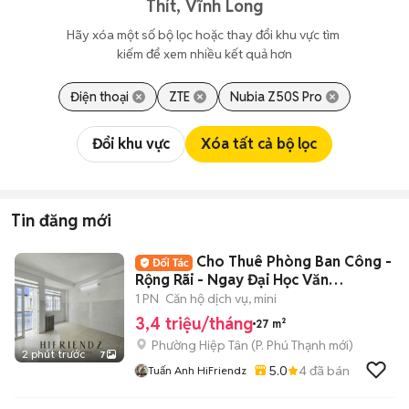
Thít, Vĩnh Long
Hãy xóa một số bộ lọc hoặc thay đổi khu vực tìm 
kiếm để xem nhiều kết quả hơn
Điện thoại
ZTE
Nubia Z50S Pro
Đổi khu vực
Xóa tất cả bộ lọc
Tin đăng mới
Cho Thuê Phòng Ban Công -
Rộng Rãi - Ngay Đại Học Văn
Hiến,Đầm Sen
1 PN
Căn hộ dịch vụ, mini
3,4 triệu/tháng
27 m²
Phường Hiệp Tân
(
P. Phú Thạnh
mới)
2 phút trước
7
5.0
4
đã bán
Tuấn Anh HiFriendz