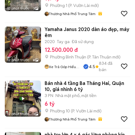
Phường 1
(
P. Vườn Lài
mới)
12 phút trước
3
Thương Nhà Phố Trung Tâm
Yamaha Janus 2020 dàn áo đẹp, máy
êm
2020
Tay ga
Đã sử dụng
12.500.000 đ
Phường Bình Thuận
(
P. Tân Thuận
mới)
12 phút trước
8
834
đã
4.5
Xe Trả Góp Hiếu
bán
CT
Bán nhà 4 tầng Ba Tháng Hai, Quận
10, giá nhỉnh 6 tỷ
3 PN
Nhà mặt phố, mặt tiền
6 tỷ
Phường 10
(
P. Vườn Lài
mới)
12 phút trước
3
Thương Nhà Phố Trung Tâm
nhà trọ lớn 4 x 6 gác lửng phòng kín