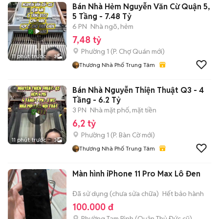
Bán Nhà Hẻm Nguyễn Văn Cừ Quận 5,
5 Tầng - 7.48 Tỷ
6 PN
Nhà ngõ, hẻm
7,48 tỷ
Phường 1
(
P. Chợ Quán
mới)
11 phút trước
3
Thương Nhà Phố Trung Tâm
Bán Nhà Nguyễn Thiện Thuật Q3 - 4
Tầng - 6.2 Tỷ
3 PN
Nhà mặt phố, mặt tiền
6,2 tỷ
Phường 1
(
P. Bàn Cờ
mới)
11 phút trước
3
Thương Nhà Phố Trung Tâm
Màn hình iPhone 11 Pro Max Lô Đen
Đã sử dụng (chưa sửa chữa)
Hết bảo hành
100.000 đ
Phường Tam Bình (Quận Thủ Đức cũ)