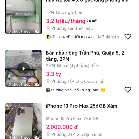
1 PN
Nhà ngõ, hẻm
3,2 triệu/tháng
24 m²
Phường Tân Thới Hiệp
13 phút trước
3
B
1147
đã bán
BĐS GIÁ RẺ HƯƠNG CAO
Bán nhà riêng Trần Phú, Quận 5, 2
tầng, 2PN
2 PN
Nhà mặt phố, mặt tiền
3,3 tỷ
Phường 1
(
P. Chợ Quán
mới)
13 phút trước
3
Thương Nhà Phố Trung Tâm
iPhone 13 Pro Max 256GB Xám
iPhone 13 Pro Max
256 GB
2.000.000 đ
Phường 2
(
P. Gia Định
mới)
14 phút trước
4