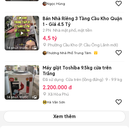
Ngọc Hùng
Bán Nhà Riêng 3 Tầng Cầu Kho Quận
1 - Giá 4.5 Tỷ
2 PN
Nhà mặt phố, mặt tiền
4,5 tỷ
Phường Cầu Kho
(
P. Cầu Ông Lãnh
mới)
14 phút trước
3
Thương Nhà Phố Trung Tâm
Máy giặt Toshiba 9.5kg cửa trên
Trắng
Đã sử dụng
Cửa trên (lồng đứng)
9 - 9.9 kg
2.200.000 đ
Xã Hòa Phú
14 phút trước
3
H
Hà Văn Sơn
Xem thêm