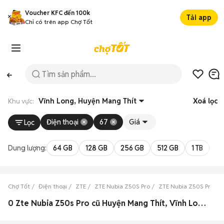
Voucher KFC đến 100k
Tải app
Chỉ có trên app Chợ Tốt
Khu vực:
Vĩnh Long, Huyện Mang Thít
Xoá lọc
Điện thoại
67
Giá
Lọc
Dung lượng:
64 GB
128 GB
256 GB
512 GB
1 TB
2 
Chợ Tốt
Điện thoại
ZTE
ZTE Nubia Z50S Pro
ZTE Nubia Z50S Pro Vĩ
0 Zte Nubia Z50s Pro cũ Huyện Mang Thít, Vĩnh Long đẹp