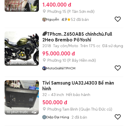
1.400.000 đ
8 phút trước
3
Phường 15
(
P. Tân Sơn
mới)
4.9
52
đã bán
Nguyễn
🌈TPhcm..Z650ABS chínhchủ.Full
2Heo Brembo PôYoshi
2018
Tay côn/Moto
Trên 175 cc
Đã sử dụng
95.000.000 đ
Phường 10
(
P. Bảy Hiền
mới)
9 phút trước
5
MotoGiáRẻTPHCM
Tivi Samsung UA32J4303 Bể màn
hình
32 – 43 inch
Hết bảo hành
500.000 đ
Phường Tam Bình (Quận Thủ Đức cũ)
10 phút trước
4
2
đã bán
Diệp Đại Hùng