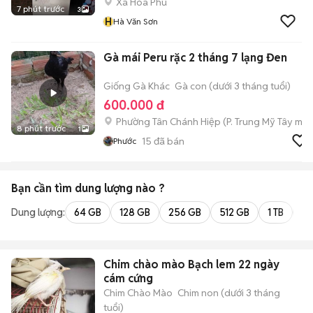
Xã Hòa Phú
7 phút trước
3
H
Hà Văn Sơn
Gà mái Peru rặc 2 tháng 7 lạng Đen
Giống Gà Khác
Gà con (dưới 3 tháng tuổi)
600.000 đ
Phường Tân Chánh Hiệp
(
P. Trung Mỹ Tây
mới
8 phút trước
1
15
đã bán
Phước
Bạn cần tìm
dung lượng
nào ?
Dung lượng:
64 GB
128 GB
256 GB
512 GB
1 TB
2 
Chim chào mào Bạch lem 22 ngày
cám cứng
Chim Chào Mào
Chim non (dưới 3 tháng
tuổi)