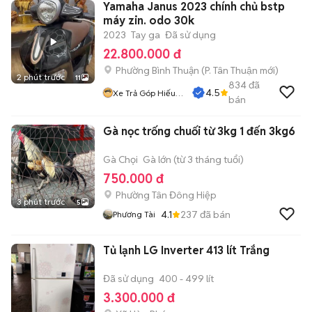
Yamaha Janus 2023 chính chủ bstp
máy zin. odo 30k
2023
Tay ga
Đã sử dụng
22.800.000 đ
Phường Bình Thuận
(
P. Tân Thuận
mới)
2 phút trước
11
834
đã
4.5
Xe Trả Góp Hiếu
bán
CT
Gà nọc trống chuối từ 3kg 1 đến 3kg6
Gà Chọi
Gà lớn (từ 3 tháng tuổi)
750.000 đ
Phường Tân Đông Hiệp
3 phút trước
5
4.1
237
đã bán
Phương Tài
Tủ lạnh LG Inverter 413 lít Trắng
Đã sử dụng
400 - 499 lít
3.300.000 đ