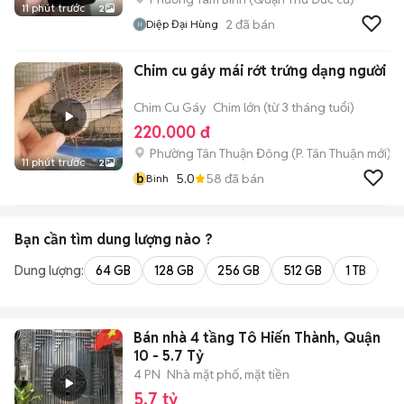
11 phút trước
2
2
đã bán
Diệp Đại Hùng
Chim cu gáy mái rớt trứng dạng người
Chim Cu Gáy
Chim lớn (từ 3 tháng tuổi)
220.000 đ
Phường Tân Thuận Đông
(
P. Tân Thuận
mới)
11 phút trước
2
b
5.0
58
đã bán
Binh
Bạn cần tìm
dung lượng
nào ?
Dung lượng:
64 GB
128 GB
256 GB
512 GB
1 TB
2 
Bán nhà 4 tầng Tô Hiến Thành, Quận
10 - 5.7 Tỷ
4 PN
Nhà mặt phố, mặt tiền
5,7 tỷ