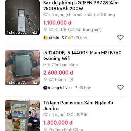
Sạc dự phòng UGREEN PB728 Xám
25000mAh 200W
Đã sử dụng (chưa sửa chữa)
>12 tháng
1.100.000 đ
Xã Đa Tốn
(
Xã Bát Tràng
mới)
1 phút trước
4
L
5.0
2
đã bán
Lợi Văn
i5 12400F, i5 14400F, Main MSI B760
Gaming Wifi
Mới
Còn bảo hành
2.600.000 đ
Xã Thanh Liệt
1 phút trước
3
7
đã bán
Trương Bá Vinh
Tủ lạnh Panasonic Xám Ngăn đá
Jumbo
Đã sử dụng
150 - 199 lít
1.300.000 đ
Phường Định Công