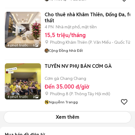
Cho thuê nhà Khâm Thiên, Đống Đa, full
thất
4 PN
Nhà mặt phố, mặt tiền
15,5 triệu/tháng
Phường Khâm Thiên
(
P. Văn Miếu - Quốc Tử 
4 phút trước
5
Cộng Đồng Nhà Đất
TUYỂN NV PHỤ BÁN CƠM GÀ
Cơm gà Chang Chang
Đến 35.000 đ/giờ
Phường 8
(
P. Thông Tây Hội
mới)
4 phút trước
2
N
Nguyễnn Trangg
Xem thêm
Mua bán đồ điện tử