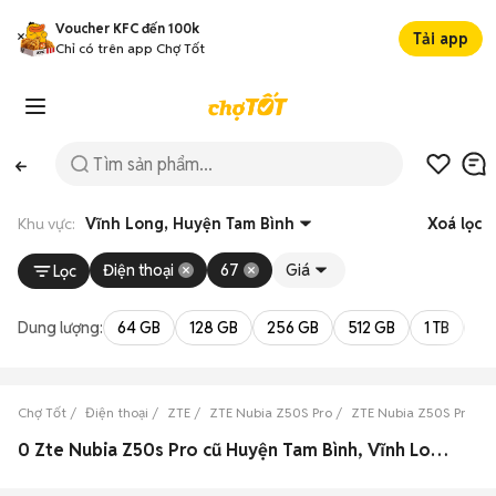
Voucher KFC đến 100k
Tải app
Chỉ có trên app Chợ Tốt
Khu vực:
Vĩnh Long, Huyện Tam Bình
Xoá lọc
Điện thoại
67
Giá
Lọc
Dung lượng:
64 GB
128 GB
256 GB
512 GB
1 TB
2 
Chợ Tốt
Điện thoại
ZTE
ZTE Nubia Z50S Pro
ZTE Nubia Z50S Pro Vĩ
0 Zte Nubia Z50s Pro cũ Huyện Tam Bình, Vĩnh Long đẹp