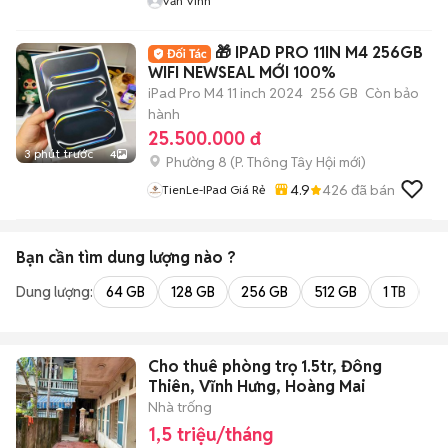
Văn Vinh
🎁 IPAD PRO 11IN M4 256GB
WIFI NEWSEAL MỚI 100%
iPad Pro M4 11 inch 2024
256 GB
Còn bảo
hành
25.500.000 đ
3 phút trước
4
Phường 8
(
P. Thông Tây Hội
mới)
4.9
426
đã bán
TienLe-IPad Giá Rẻ
Bạn cần tìm
dung lượng
nào ?
Dung lượng:
64 GB
128 GB
256 GB
512 GB
1 TB
2 
Cho thuê phòng trọ 1.5tr, Đông
Thiên, Vĩnh Hưng, Hoàng Mai
Nhà trống
1,5 triệu/tháng