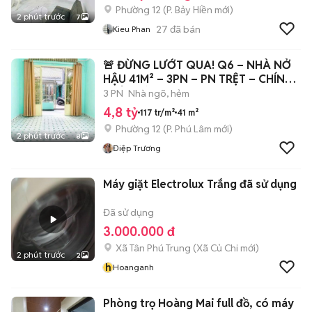
Phường 12
(
P. Bảy Hiền
mới)
2 phút trước
7
27
đã bán
Kieu Phan
🚨 ĐỪNG LƯỚT QUA! Q6 – NHÀ NỞ
HẬU 41M² – 3PN – PN TRỆT – CHÍNH
CHỦ 1 ĐỜ
3 PN
Nhà ngõ, hẻm
4,8 tỷ
117 tr/m²
41 m²
Phường 12
(
P. Phú Lâm
mới)
2 phút trước
8
Điệp Trương
Máy giặt Electrolux Trắng đã sử dụng
Đã sử dụng
3.000.000 đ
Xã Tân Phú Trung
(
Xã Củ Chi
mới)
2 phút trước
2
h
Hoanganh
Phòng trọ Hoàng Mai full đồ, có máy