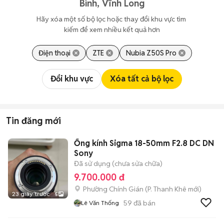
Bình, Vĩnh Long
Hãy xóa một số bộ lọc hoặc thay đổi khu vực tìm 
kiếm để xem nhiều kết quả hơn
Điện thoại
ZTE
Nubia Z50S Pro
Đổi khu vực
Xóa tất cả bộ lọc
Tin đăng mới
Ống kính Sigma 18-50mm F2.8 DC DN
Sony
Đã sử dụng (chưa sửa chữa)
9.700.000 đ
Phường Chính Gián
(
P. Thanh Khê
mới)
23 giây trước
5
59
đã bán
Lê Văn Thống