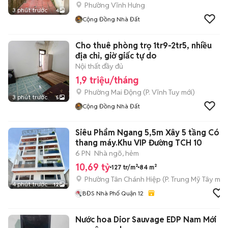
Phường Vĩnh Hưng
3 phút trước
4
Cộng Đồng Nhà Đất
Cho thuê phòng trọ 1tr9-2tr5, nhiều
địa chỉ, giờ giấc tự do
Nội thất đầy đủ
1,9 triệu/tháng
Phường Mai Động
(
P. Vĩnh Tuy
mới)
3 phút trước
5
Cộng Đồng Nhà Đất
Siêu Phẩm Ngang 5,5m Xây 5 tầng Có
thang máy.Khu VIP Đường TCH 10
6 PN
Nhà ngõ, hẻm
10,69 tỷ
127 tr/m²
84 m²
Phường Tân Chánh Hiệp
(
P. Trung Mỹ Tây
mới
4 phút trước
12
BĐS Nhà Phố Quận 12
Nước hoa Dior Sauvage EDP Nam Mới