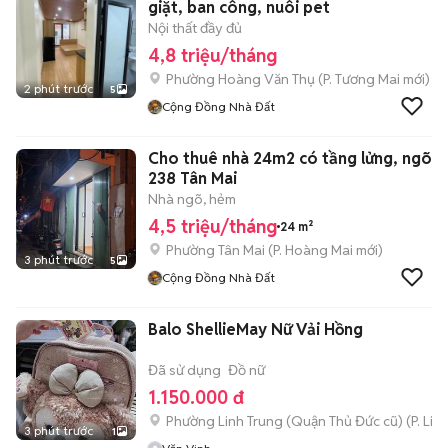
giặt, ban công, nuôi pet
Nội thất đầy đủ
4,8 triệu/tháng
Phường Hoàng Văn Thụ
(
P. Tương Mai
mới)
2 phút trước
5
Cộng Đồng Nhà Đất
Cho thuê nhà 24m2 có tầng lửng, ngõ
238 Tân Mai
Nhà ngõ, hẻm
4,5 triệu/tháng
24 m²
Phường Tân Mai
(
P. Hoàng Mai
mới)
3 phút trước
5
Cộng Đồng Nhà Đất
Balo ShellieMay Nữ Vải Hồng
Đã sử dụng
Đồ nữ
1.150.000 đ
Phường Linh Trung (Quận Thủ Đức cũ)
(
P. Lin
3 phút trước
1