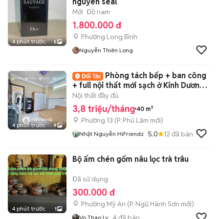
nguyên seal
Mới
Đồ nam
1.800.000 đ
Phường Long Bình
4 phút trước
5
Nguyễn Thiên Long
Phòng tách bếp + ban công
+ full nội thất mới sạch ở Kinh Dương
Vương
Nội thất đầy đủ
3,8 triệu/tháng
40 m²
Phường 13
(
P. Phú Lâm
mới)
4 phút trước
9
5.0
12
đã bán
Nhật Nguyễn HiFriendz
Bộ ấm chén gốm nâu lọc trà trâu
Đã sử dụng
300.000 đ
Phường Mỹ An
(
P. Ngũ Hành Sơn
mới)
4 phút trước
1
4
đã bán
Vo Thao Ly