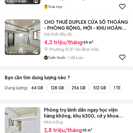
1 phút trước
1
T
Thái Học
CHO THUÊ DUPLEX CỬA SỔ THOÁNG
- PHÒNG RỘNG, MỚI - KHU HOÀNG
HOA THÁM
Nội thất đầy đủ
4,3 triệu/tháng
30 m²
Phường 13
(
P. Tân Bình
mới)
1 phút trước
4
1
đã bán
Tuấn Quốc
Bạn cần tìm
dung lượng
nào ?
Dung lượng:
64 GB
128 GB
256 GB
512 GB
1 TB
2 
Phòng trọ bình dân ngay học viện
hàng không, khu k300, cd y khoa
PNT
Nhà trống
2,8 triệu/tháng
25 m²