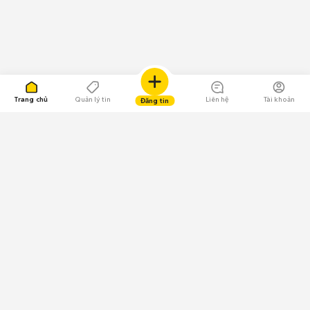
Trang chủ
Quản lý tin
Liên hệ
Tài khoản
Đăng tin
109.000 Bình chọn
Tải ứng dụng Chợ Tốt
Về Chợ Tốt
Quy chế sàn
Chính sách bảo mật
Giải quyết tranh chấp
CÔNG TY TNHH CHỢ TỐT - Người đại diện theo pháp luật: