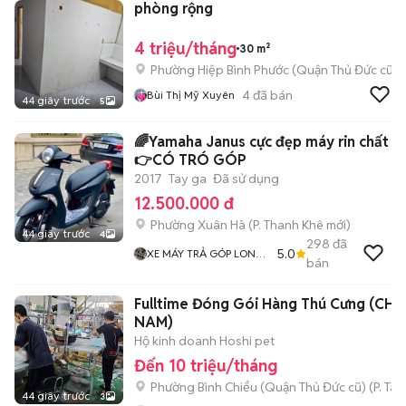
phòng rộng
4 triệu/tháng
30 m²
Phường Hiệp Bình Phước (Quận Thủ Đức cũ)
4
đã bán
Bùi Thị Mỹ Xuyên
44 giây trước
5
🌈Yamaha Janus cực đẹp máy rin chất
👉CÓ TRÓ GÓP
2017
Tay ga
Đã sử dụng
12.500.000 đ
Phường Xuân Hà
(
P. Thanh Khê
mới)
44 giây trước
4
298
đã
5.0
XE MÁY TRẢ GÓP LONG
bán
MOTOR
Fulltime Đóng Gói Hàng Thú Cưng (CH
NAM)
Hộ kinh doanh Hoshi pet
Đến 10 triệu/tháng
Phường Bình Chiểu (Quận Thủ Đức cũ)
(
P. Ta
44 giây trước
3