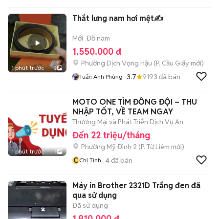
Thắt lưng nam hơi mệt✍️
Mới
Đồ nam
1.550.000 đ
Phường Dịch Vọng Hậu
(
P. Cầu Giấy
mới)
1 phút trước
3
3.7
9193
đã bán
Tuấn Anh Phùng
MOTO ONE TÌM ĐỒNG ĐỘI – THU
NHẬP TỐT, VỀ TEAM NGAY
Thương Mại và Phát Triển Dịch Vụ An
Đến 22 triệu/tháng
Phường Mỹ Đình 2
(
P. Từ Liêm
mới)
1 phút trước
1
C
4
đã bán
Chị Tình
Máy in Brother 2321D Trắng đen đã
qua sử dụng
Đã sử dụng
1.910.000 đ