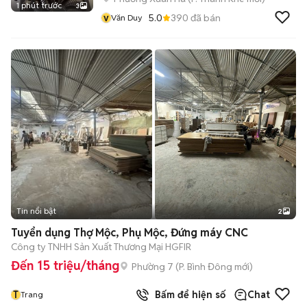
1 phút trước
3
v
5.0
390
đã bán
Văn Duy
Tin nổi bật
2
Tuyển dụng Thợ Mộc, Phụ Mộc, Đứng máy CNC
Công ty TNHH Sản Xuất Thương Mại HGFIR
Đến 15 triệu/tháng
Phường 7
(
P. Bình Đông
mới)
T
Bấm để hiện số
Chat
Trang