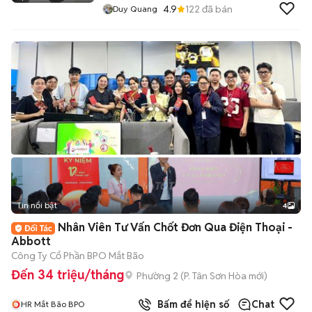
4.9
122
đã bán
Duy Quang
Tin nổi bật
4
Nhân Viên Tư Vấn Chốt Đơn Qua Điện Thoại -
Abbott
Công Ty Cổ Phần BPO Mắt Bão
Đến 34 triệu/tháng
Phường 2
(
P. Tân Sơn Hòa
mới)
Bấm để hiện số
Chat
HR Mắt Bão BPO