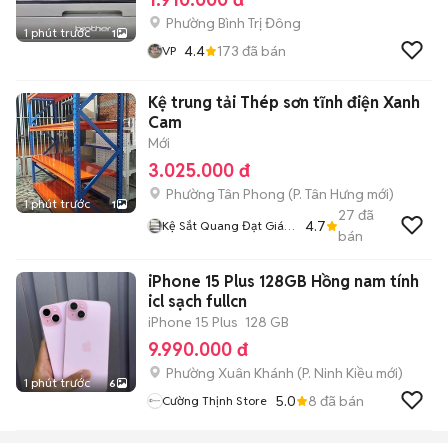
Phường Bình Trị Đông
1 phút trước
1
4.4
173
đã bán
VP
Kệ trung tải Thép sơn tĩnh điện Xanh
Cam
Mới
3.025.000 đ
Phường Tân Phong
(
P. Tân Hưng
mới)
1 phút trước
1
27
đã
4.7
Kệ Sắt Quang Đạt Giá
bán
Rẻ
iPhone 15 Plus 128GB Hồng nam tính
icl sạch fullcn
iPhone 15 Plus
128 GB
9.990.000 đ
Phường Xuân Khánh
(
P. Ninh Kiều
mới)
1 phút trước
6
5.0
8
đã bán
Cường Thịnh Store