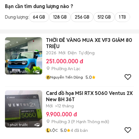
Bạn cần tìm
dung lượng
nào ?
Dung lượng:
64 GB
128 GB
256 GB
512 GB
1 TB
2 
THỜI ĐỂ VÀNG MUA XE VF3 GIẢM 80
TRIỆU
2026
Mới
Điện
Tự động
251.000.000 đ
Phường An Lạc
1 phút trước
13
n
5.0
Nguyễn Tiến Dũng
Card đồ họa MSI RTX 5060 Ventus 2X
New BH 36T
Mới
>12 tháng
9.900.000 đ
Phường 3
(
P. Hạnh Thông
mới)
1 phút trước
4
L
5.0
4
đã bán
LỘC