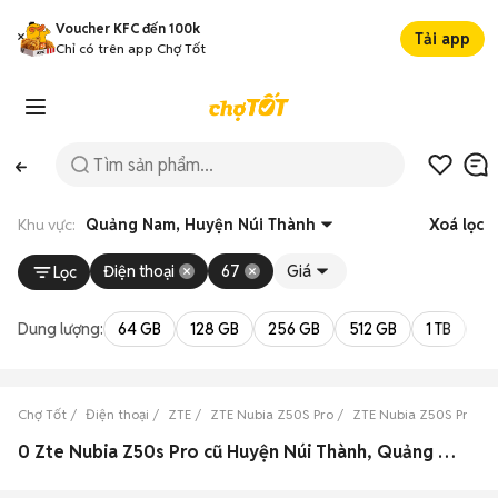
Voucher KFC đến 100k
Tải app
Chỉ có trên app Chợ Tốt
Khu vực:
Quảng Nam, Huyện Núi Thành
Xoá lọc
Điện thoại
67
Giá
Lọc
Dung lượng:
64 GB
128 GB
256 GB
512 GB
1 TB
2 
Chợ Tốt
Điện thoại
ZTE
ZTE Nubia Z50S Pro
ZTE Nubia Z50S Pro Q
0 Zte Nubia Z50s Pro cũ Huyện Núi Thành, Quảng Nam đẹp