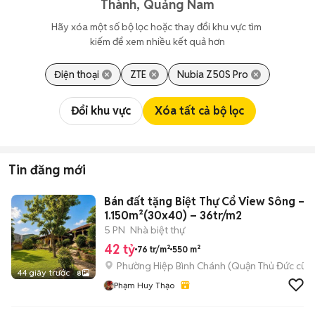
Thành, Quảng Nam
Hãy xóa một số bộ lọc hoặc thay đổi khu vực tìm 
kiếm để xem nhiều kết quả hơn
Điện thoại
ZTE
Nubia Z50S Pro
Đổi khu vực
Xóa tất cả bộ lọc
Tin đăng mới
Bán đất tặng Biệt Thự Cổ View Sông –
1.150m²(30x40) – 36tr/m2
5 PN
Nhà biệt thự
42 tỷ
76 tr/m²
550 m²
Phường Hiệp Bình Chánh (Quận Thủ Đức cũ)
44 giây trước
8
Phạm Huy Thạo