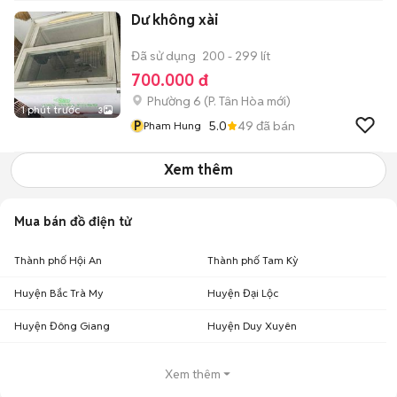
Dư không xài
Đã sử dụng
200 - 299 lít
700.000 đ
Phường 6
(
P. Tân Hòa
mới)
1 phút trước
3
P
5.0
49
đã bán
Pham Hung
Xem thêm
Mua bán đồ điện tử
Thành phố Hội An
Thành phố Tam Kỳ
Huyện Bắc Trà My
Huyện Đại Lộc
Huyện Đông Giang
Huyện Duy Xuyên
Xem thêm