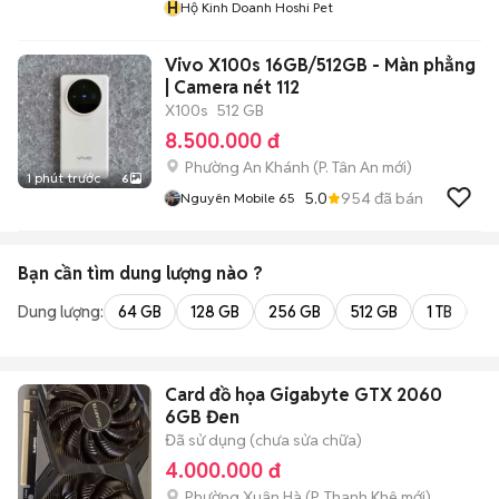
H
Hộ Kinh Doanh Hoshi Pet
Vivo X100s 16GB/512GB - Màn phẳng
| Camera nét 112
X100s
512 GB
8.500.000 đ
Phường An Khánh
(
P. Tân An
mới)
1 phút trước
6
5.0
954
đã bán
Nguyên Mobile 65
Bạn cần tìm
dung lượng
nào ?
Dung lượng:
64 GB
128 GB
256 GB
512 GB
1 TB
2 
Card đồ họa Gigabyte GTX 2060
6GB Đen
Đã sử dụng (chưa sửa chữa)
4.000.000 đ
Phường Xuân Hà
(
P. Thanh Khê
mới)