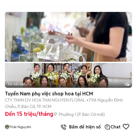
Tin nổi bật
3
Tuyển Nam phụ việc shop hoa tại HCM
CTY TNHH DV HOA THAI NGUYEN FLORAL. ▪️796 Nguyễn Đình
Chiểu, P, Bàn Cờ, TP. HCM
Đến 15 triệu/tháng
Phường 1
(
P. Bàn Cờ
mới)
Bấm để hiện số
Chat
Thái Nguyên