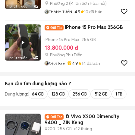
Phường 2
(
P. Tân Sơn Hòa
mới)
1 phút trước
3
4.9
10
đã bán
THÀNH TUẤN
iPhone 15 Pro Max 256GB
iPhone 15 Pro Max
256 GB
13.800.000 đ
Phường Phú Diễn
1 phút trước
6
4.9
14
đã bán
GạoStore
Bạn cần tìm
dung lượng
nào ?
Dung lượng:
64 GB
128 GB
256 GB
512 GB
1 TB
2 
🧲 Vivo X200 Dimensity
9400 _ ZIN Keng
X200
256 GB
>12 tháng