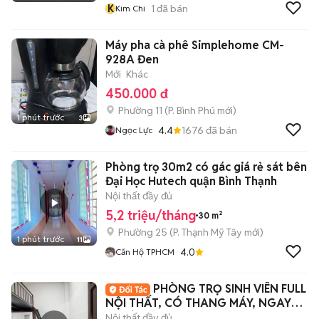
K
1
đã bán
Kim Chi
Máy pha cà phê Simplehome CM-
928A Đen
Mới
Khác
450.000 đ
Phường 11
(
P. Bình Phú
mới)
1 phút trước
3
4.4
1676
đã bán
Ngọc Lực
Phòng trọ 30m2 có gác giá rẻ sát bên
Đại Học Hutech quận Bình Thạnh
Nội thất đầy đủ
5,2 triệu/tháng
30 m²
Phường 25
(
P. Thạnh Mỹ Tây
mới)
1 phút trước
11
4.0
Căn Hộ TPHCM
PHÒNG TRỌ SINH VIÊN FULL
NỘI THẤT, CÓ THANG MÁY, NGAY
CV LÀNG HOA. MỚI
Nội thất đầy đủ