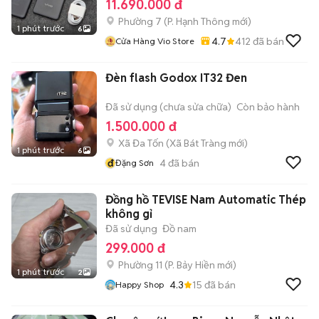
11.690.000 đ
Phường 7
(
P. Hạnh Thông
mới)
1 phút trước
6
4.7
412
đã bán
Cửa Hàng Vio Store
Đèn flash Godox IT32 Đen
Đã sử dụng (chưa sửa chữa)
Còn bảo hành
1.500.000 đ
Xã Đa Tốn
(
Xã Bát Tràng
mới)
1 phút trước
6
đ
4
đã bán
Đặng Sơn
Đồng hồ TEVISE Nam Automatic Thép
không gỉ
Đã sử dụng
Đồ nam
299.000 đ
Phường 11
(
P. Bảy Hiền
mới)
1 phút trước
2
4.3
15
đã bán
Happy Shop