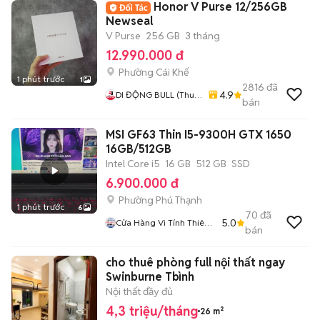
Honor V Purse 12/256GB
Newseal
V Purse
256 GB
3 tháng
12.990.000 đ
Phường Cái Khế
1 phút trước
1
2816
đã
4.9
DI ĐỘNG BULL (Thu
bán
Máy Cũ - Góp Ko Cần
Trả Trước)
MSI GF63 Thin I5-9300H GTX 1650
16GB/512GB
Intel Core i5
16 GB
512 GB
SSD
6.900.000 đ
Phường Phú Thạnh
1 phút trước
6
70
đã
5.0
Cửa Hàng Vi Tính Thiên
bán
Long
cho thuê phòng full nội thất ngay
Swinburne Tbình
Nội thất đầy đủ
4,3 triệu/tháng
26 m²