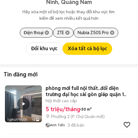
Ninh, Quảng Nam
Hãy xóa một số bộ lọc hoặc thay đổi khu vực tìm 
kiếm để xem nhiều kết quả hơn
Điện thoại
ZTE
Nubia Z50S Pro
Đổi khu vực
Xóa tất cả bộ lọc
Tin đăng mới
phòng mới full nội thất..đối diện
trường đại học sài gòn giáp quận 1..
Nội thất cao cấp
5 triệu/tháng
30 m²
Phường 2
(
P. Chợ Quán
mới)
1 phút trước
12
3
đã bán
Anh Tiến