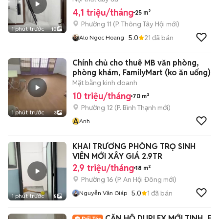
4,1 triệu/tháng
25 m²
Phường 11
(
P. Thông Tây Hội
mới)
1 phút trước
10
5.0
21
đã bán
Alo Ngoc Hoang
Chính chủ cho thuê MB văn phòng,
phòng khám, FamilyMart (ko ăn uống)
Mặt bằng kinh doanh
10 triệu/tháng
70 m²
Phường 12
(
P. Bình Thạnh
mới)
1 phút trước
3
A
Anh
KHAI TRƯƠNG PHÒNG TRỌ SINH
VIÊN MỚI XÂY GIÁ 2.9TR
2,9 triệu/tháng
18 m²
Phường 16
(
P. An Hội Đông
mới)
5.0
1
đã bán
Nguyễn Văn Giáp
1 phút trước
5
CĂN HỘ DUPLEX MỚI TINH, FU