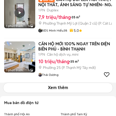
NỘI THẤT, ÁNH SÁNG TỰ NHIÊN- NGA
ĐKC
1 PN
Duplex
7,9 triệu/tháng
35 m²
Phường Thạnh Mỹ Lợi (Quận 2 cũ)
(
P. Cát Lái
m
1 phút trước
5
5.0
BĐS Minh Hiếu38
CĂN HỘ MỚI 100% NGAY TRÊN ĐIỆN
BIÊN PHỦ - BÌNH THẠNH
1 PN
Căn hộ dịch vụ, mini
10 triệu/tháng
35 m²
Phường 25
(
P. Thạnh Mỹ Tây
mới)
1 phút trước
5
Thái Dương
Xem thêm
Mua bán đồ điện tử
Thành phố Hội An
Thành phố Tam Kỳ