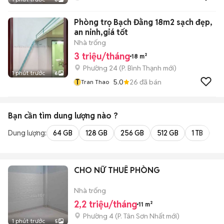
Phòng trọ Bạch Đằng 18m2 sạch đẹp,
an ninh,giá tốt
Nhà trống
3 triệu/tháng
18 m²
Phường 24
(
P. Bình Thạnh
mới)
1 phút trước
6
T
5.0
26
đã bán
Tran Thao
Bạn cần tìm
dung lượng
nào ?
Dung lượng:
64 GB
128 GB
256 GB
512 GB
1 TB
2 
CHO NỮ THUÊ PHÒNG
Nhà trống
2,2 triệu/tháng
11 m²
Phường 4
(
P. Tân Sơn Nhất
mới)
1 phút trước
5