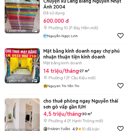
Chuyện xứ Lang Biang Nguyễn Nhật
Ánh 2004
Đã sử dụng
600.000 đ
Phường 10
(
P. Bảy Hiền
mới)
1 phút trước
2
Nguyễn Ngọc Linh
Mặt bằng kinh doanh ngay chợ phú
nhuận thuận tiện kinh doanh
Mặt bằng kinh doanh
14 triệu/tháng
27 m²
Phường 1
(
P. Cầu Kiệu
mới)
1 phút trước
6
n
Nguyen Thi Yến Thi
cho thuê phòng ngay Nguyễn thái
sơn gò vấp gần IUH
4,5 triệu/tháng
30 m²
Phường 4
(
P. Hạnh Thông
mới)
4.9
10
đã bán
THÀNH TUẤN
1 phút trước
6