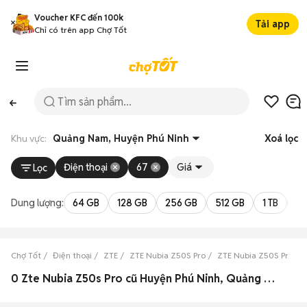
Voucher KFC đến 100k
Tải app
Chỉ có trên app Chợ Tốt
Khu vực:
Quảng Nam, Huyện Phú Ninh
Xoá lọc
Điện thoại
67
Giá
Lọc
Dung lượng:
64 GB
128 GB
256 GB
512 GB
1 TB
2 
Chợ Tốt
Điện thoại
ZTE
ZTE Nubia Z50S Pro
ZTE Nubia Z50S Pro Q
0 Zte Nubia Z50s Pro cũ Huyện Phú Ninh, Quảng Nam đẹp