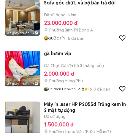
Sofa góc chữ L và bộ bàn trà đôi
Đã sử dụng
Nệm
23.000.000 đ
Phường Bình Trị Đông A
37 giây trước
2
Q
5
đã bán
QUỐC TÍN
gà bướm vip
Gà Chọi
Gà lớn (từ 3 tháng tuổi)
2.000.000 đ
Phường Hưng Phú
37 giây trước
4
4.8
1610
đã bán
Chicken Heniken
Máy in laser HP P2055d Trắng kem in
2 mặt tự động
Đã sử dụng
1.500.000 đ
Phường Trung Văn
(
P. Đại Mỗ
mới)