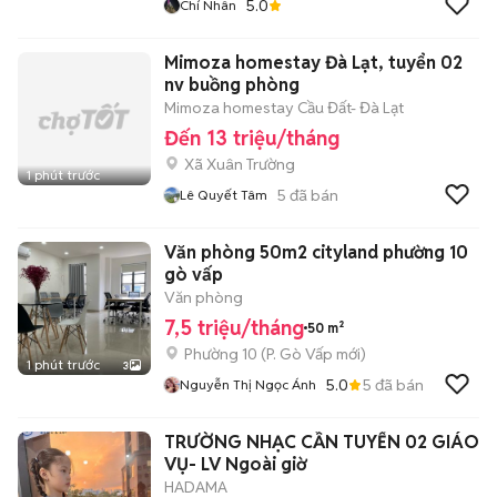
5.0
Chí Nhân
Mimoza homestay Đà Lạt, tuyển 02
nv buồng phòng
Mimoza homestay Cầu Đất- Đà Lạt
Đến 13 triệu/tháng
Xã Xuân Trường
1 phút trước
5
đã bán
Lê Quyết Tâm
Văn phòng 50m2 cityland phường 10
gò vấp
Văn phòng
7,5 triệu/tháng
50 m²
Phường 10
(
P. Gò Vấp
mới)
1 phút trước
3
5.0
5
đã bán
Nguyễn Thị Ngọc Ánh
TRƯỜNG NHẠC CẦN TUYỂN 02 GIÁO
VỤ- LV Ngoài giờ
HADAMA