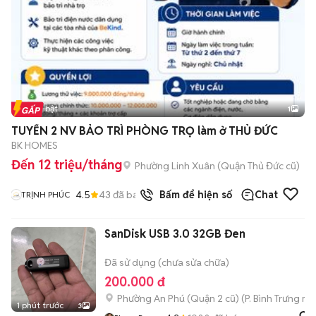
Tin nổi bật
1
TUYỂN 2 NV BẢO TRÌ PHÒNG TRỌ làm ở THỦ ĐỨC
BK HOMES
Đến 12 triệu/tháng
Phường Linh Xuân (Quận Thủ Đức cũ)
4.5
43
đã bán
Bấm để hiện số
Chat
TRỊNH PHÚC
SanDisk USB 3.0 32GB Đen
Đã sử dụng (chưa sửa chữa)
200.000 đ
Phường An Phú (Quận 2 cũ)
(
P. Bình Trưng
mới
1 phút trước
3