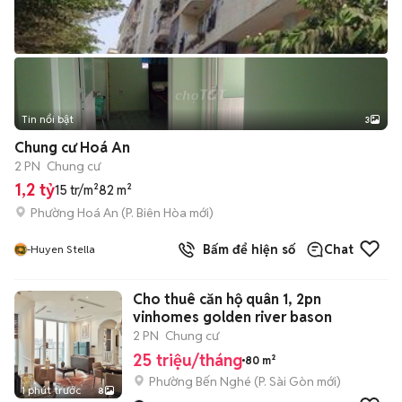
Tin nổi bật
3
Chung cư Hoá An
2 PN
Chung cư
1,2 tỷ
15 tr/m²
82 m²
Phường Hoá An
(
P. Biên Hòa
mới)
Bấm để hiện số
Chat
-Huyen Stella
Cho thuê căn hộ quân 1, 2pn
vinhomes golden river bason
2 PN
Chung cư
25 triệu/tháng
80 m²
Phường Bến Nghé
(
P. Sài Gòn
mới)
1 phút trước
8