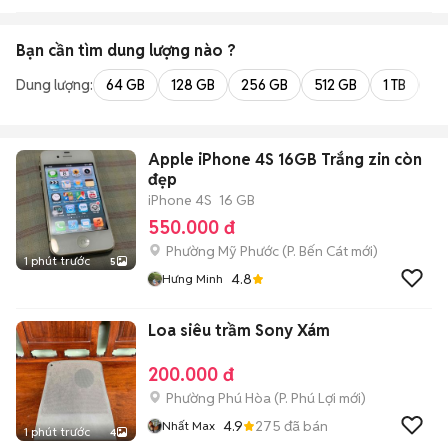
Bạn cần tìm
dung lượng
nào ?
Dung lượng:
64 GB
128 GB
256 GB
512 GB
1 TB
2 
Apple iPhone 4S 16GB Trắng zin còn
đẹp
iPhone 4S
16 GB
550.000 đ
Phường Mỹ Phước
(
P. Bến Cát
mới)
1 phút trước
5
4.8
Hưng Minh
Loa siêu trầm Sony Xám
200.000 đ
Phường Phú Hòa
(
P. Phú Lợi
mới)
4.9
275
đã bán
Nhất Max
1 phút trước
4