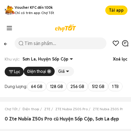
Voucher KFC đến 100k
Tải app
Chỉ có trên app Chợ Tốt
Khu vực:
Sơn La, Huyện Sốp Cộp
Xoá lọc
Điện thoại
Giá
Lọc
Dung lượng:
64 GB
128 GB
256 GB
512 GB
1 TB
2 
Chợ Tốt
Điện thoại
ZTE
ZTE Nubia Z50S Pro
ZTE Nubia Z50S Pro Sơ
0 Zte Nubia Z50s Pro cũ Huyện Sốp Cộp, Sơn La đẹp