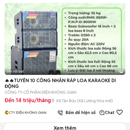
Tin nổi bật
1
🔥🔥TUYỂN 10 CÔNG NHÂN RÁP LOA KARAOKE DI
ĐỘNG
CÔNG TY CỔ PHẦN ĐIỆN KHÔNG GIAN
Đến 14 triệu/tháng
Xã Tân Bửu
(
Xã Lương Hòa
mới)
C
Bấm để hiện số
Chat
CTY ĐIỆN KHÔNG GIAN
Xem thêm