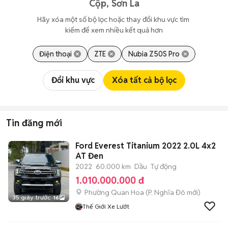
Cộp, Sơn La
Hãy xóa một số bộ lọc hoặc thay đổi khu vực tìm 
kiếm để xem nhiều kết quả hơn
Điện thoại
ZTE
Nubia Z50S Pro
Đổi khu vực
Xóa tất cả bộ lọc
Tin đăng mới
Ford Everest Titanium 2022 2.0L 4x2
AT Đen
2022
60.000 km
Dầu
Tự động
1.010.000.000 đ
Phường Quan Hoa
(
P. Nghĩa Đô
mới)
35 giây trước
16
Thế Giới Xe Lướt