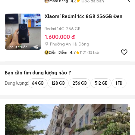
4.3
1088
đã bán
Pham Bang
Xiaomi Redmi 14c 8GB 256GB Đen
Redmi 14C
256 GB
1.600.000 đ
Phường An Hải Đông
1 phút trước
3
D
4.7
1121
đã bán
Diễm Diễm
Bạn cần tìm
dung lượng
nào ?
Dung lượng:
64 GB
128 GB
256 GB
512 GB
1 TB
2 