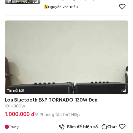
37 giây trước
2
N
Nguyễn Văn Triều
Tin nổi bật
1
Loa Bluetooth E&P TORNADO-130W Đen
101 - 300W
1.000.000 đ
Phường Tân Thới Hiệp
Bấm để hiện số
Chat
Trung