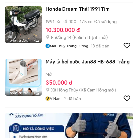
Honda Dream Thái 1991 Tím
1991
Xe số
100 - 175 cc
Đã sử dụng
10.300.000 đ
Phường 14
(
P. Bình Thạnh
mới)
1 phút trước
4
13
đã bán
Mai Thùy Trang Lương
Máy là hơi nước Jun88 HB-688 Trắng
Mới
350.000 đ
Xã Hồng Thủy
(
Xã Cam Hồng
mới)
1 phút trước
2
V
2
đã bán
V Nam