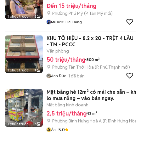
Đến 15 triệu/tháng
Phường Phú Mỹ
(
P. Tân Mỹ
mới)
1 phút trước
2
Music01 Hai Dang
KHU TÔ HIỆU - 8.2 x 20 - TRỆT 4 LẦU
- TM - PCCC
Văn phòng
50 triệu/tháng
800 m²
Phường Tân Thới Hòa
(
P. Phú Thạnh
mới)
1 phút trước
7
1
đã bán
Anh Đức
Mặt bằng hè 12m² có mái che sẵn – khô
lo mưa nắng – vào bán ngay.
Mặt bằng kinh doanh
2,5 triệu/tháng
12 m²
Phường Bình Hưng Hoà A
(
P. Bình Hưng Hòa
m
1 phút trước
3
Â
5.0
Ân