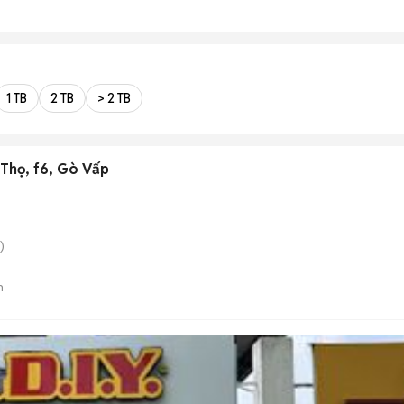
1 TB
2 TB
> 2 TB
Thọ, f6, Gò Vấp
)
n