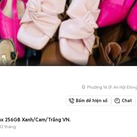
Phường 16
(
P. An Hội Đôn
Bấm để hiện số
Chat
ax 256GB Xanh/Cam/Trắng VN.
12 tháng