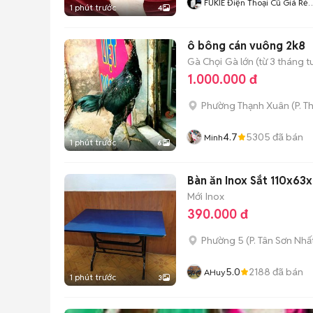
FUKIE Điện Thoại Cũ Giá Rẻ
1 phút trước
4
Đà Nẵng
ô bông cán vuông 2k8
Gà Chọi
Gà lớn (từ 3 tháng t
1.000.000 đ
Phường Thạnh Xuân
(
P. T
4.7
5305
đã bán
Minh
1 phút trước
6
Bàn ăn Inox Sắt 110x6
Mới
Inox
390.000 đ
Phường 5
(
P. Tân Sơn Nhấ
5.0
2188
đã bán
AHuy
1 phút trước
3