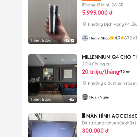
iPhone 13 Mini
128 GB
5.999.000 đ
Phường Dịch Vọng
(
P. Cầ
4.9
872
đã
Henry Shop
1 phút trước
5
MILLENNIUM Q4 CHO TH
2 PN
Chung cư
20 triệu/tháng
72 m²
Phường 6
(
P. Khánh Hội
mớ
Ngân Ngân
1 phút trước
4
Đã sử dụng (chưa sửa chữa)
300.000 đ