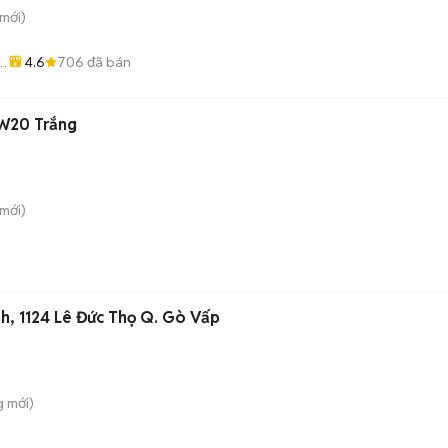
mới)
4.6
706
đã bán
TW20 Trắng
mới)
nh, 1124 Lê Đức Thọ Q. Gò Vấp
g
mới)