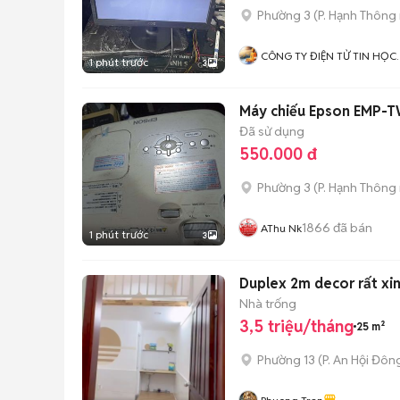
Phường 3
(
P. Hạnh Thông
CÔNG TY ĐIỆN TỬ TIN HỌC
1 phút trước
3
ÁNH SÁNG VIỆT
Máy chiếu Epson EMP-
Đã sử dụng
550.000 đ
Phường 3
(
P. Hạnh Thông
1866
đã bán
AThu Nk
1 phút trước
3
Duplex 2m decor rất xi
Nhà trống
3,5 triệu/tháng
25 m²
Phường 13
(
P. An Hội Đôn