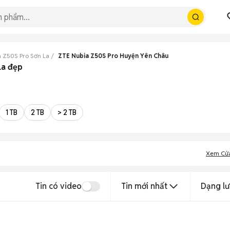
 Z50S Pro Sơn La
ZTE Nubia Z50S Pro Huyện Yên Châu
La đẹp
1 TB
2 TB
> 2 TB
Xem Cử
Tin có video
Tin mới nhất
Dạng lư