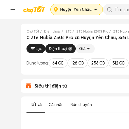
Huyện Yên Châu
Chợ Tốt
Điện thoại
ZTE
ZTE Nubia Z50S Pro
ZTE Nubia
0 Zte Nubia Z50s Pro cũ Huyện Yên Châu, Sơn 
Lọc
Điện thoại
Giá
Dung lượng:
64 GB
128 GB
256 GB
512 GB
Siêu thị điện tử
Tất cả
Cá nhân
Bán chuyên