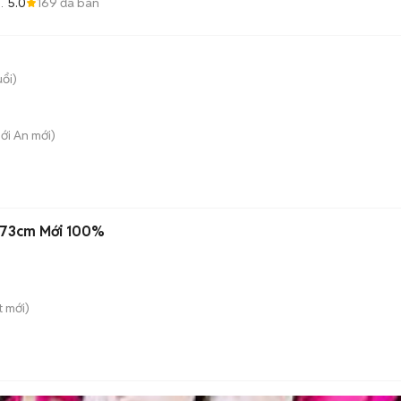
5.0
169
đã bán
uổi)
hới An
mới)
3x73cm Mới 100%
t
mới)