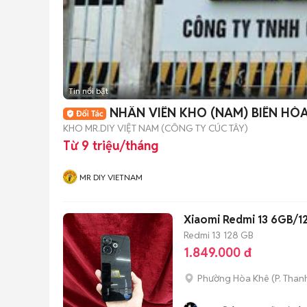
Tin nổi bật
NHÂN VIÊN KHO (NAM) BIÊN HÒ
KHO MR.DIY VIỆT NAM (CÔNG TY CÚC TÂY)
Từ 9 triệu/tháng
MR DIY VIETNAM
Xiaomi Redmi 13 6GB/
Redmi 13
128 GB
1.849.000 đ
Phường Hòa Khê
(
P. Than