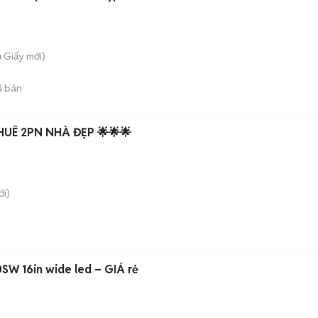
u Giấy
mới)
 bán
UÊ 2PN NHÀ ĐẸP 🌟🌟🌟
i)
🖥️ MÀN HÌNH AOC E1660SW 16in wide led – GIÁ rė