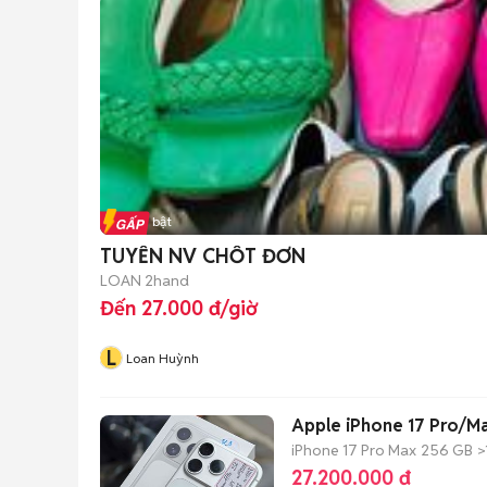
Tin nổi bật
TUYỂN NV CHỐT ĐƠN
LOAN 2hand
Đến 27.000 đ/giờ
L
Loan Huỳnh
Apple iPhone 17 Pro/M
iPhone 17 Pro Max
256 GB
>
27.200.000 đ