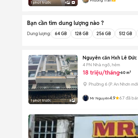
Phuong Tran
1 phút trước
4
Bạn cần tìm
dung lượng
nào ?
Dung lượng:
64 GB
128 GB
256 GB
512 GB
Nguyên căn Hxh Lê Đức 
4 PN
Nhà ngõ, hẻm
18 triệu/tháng
60 m²
Phường 6
(
P. An Nhơn
mới
4.9
67
đã bá
Mr Nguyên
1 phút trước
8