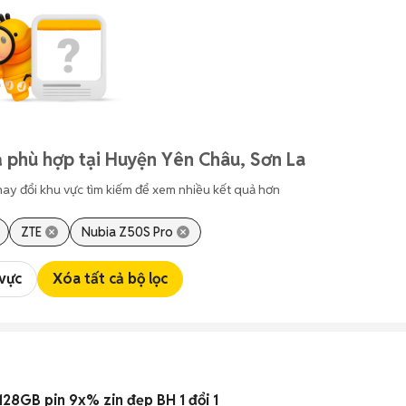
 phù hợp tại Huyện Yên Châu, Sơn La
hay đổi khu vực tìm kiếm để xem nhiều kết quả hơn
ZTE
Nubia Z50S Pro
 vực
Xóa tất cả bộ lọc
128GB pin 9x% zin đẹp BH 1 đổi 1