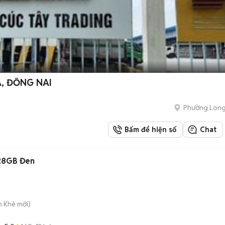
A, ĐỒNG NAI
Phường Long
Bấm để hiện số
Chat
128GB Đen
h Khê
mới)