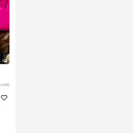
1
g
mới)