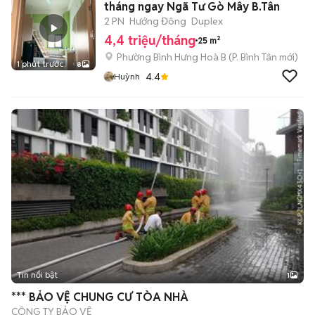
tháng ngay Ngã Tư Gò Mây B.Tân
2 PN
Hướng Đông
Duplex
4,4 triệu/tháng
25 m²
Phường Bình Hưng Hoà B
(
P. Bình Tân
mới)
1 phút trước
8
4.4
Huỳnh
Tin nổi bật
1
*** BẢO VỆ CHUNG CƯ TÒA NHÀ
CÔNG TY BẢO VỆ