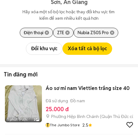
Sơn, An Giang
Hãy xóa một số bộ lọc hoặc thay đổi khu vực tìm 
kiếm để xem nhiều kết quả hơn
Điện thoại
ZTE
Nubia Z50S Pro
Đổi khu vực
Xóa tất cả bộ lọc
Tin đăng mới
Áo sơ mi nam Viettien trắng size 40
Đã sử dụng
Đồ nam
25.000 đ
Phường Hiệp Bình Chánh (Quận Thủ Đức cũ)
1 phút trước
2
T
2.5
The Jumbo Store