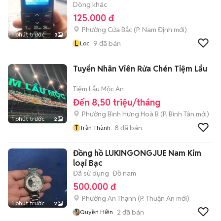
Dòng khác
125.000 đ
Phường Cửa Bắc
(
P. Nam Định
mới)
1 phút trước
3
L
9
đã bán
Loc
Tuyển Nhân Viên Rửa Chén Tiệm Lẩu
Tiệm Lẩu Mộc An
Đến 8,50 triệu/tháng
Phường Bình Hưng Hoà B
(
P. Bình Tân
mới)
1 phút trước
2
T
8
đã bán
Trần Thành
Đồng hồ LUKINGONGJUE Nam Kim
loại Bạc
Đã sử dụng
Đồ nam
500.000 đ
Phường An Thạnh
(
P. Thuận An
mới)
1 phút trước
2
2
đã bán
Quyền Hiền