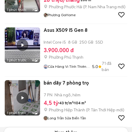
Phường Phước Hải
(
P. Nam Nha Trang
mới)
1 phút trước
7
Phương GoHome
Asus X509 I5 Gen 8
Intel Core i5
8 GB
250 GB
SSD
3.900.000 đ
Phường Phú Thạnh
1 phút trước
6
71
đã
5.0
Cửa Hàng Vi Tính Thiên
bán
Long
bán dãy 7 phòng trọ
7 PN
Nhà ngõ, hẻm
4,5 tỷ
43 tr/m²
104 m²
Phường Hiệp Thành
(
P. Tân Thới Hiệp
mới)
1 phút trước
5
Long Trần Sửa Biến Tần