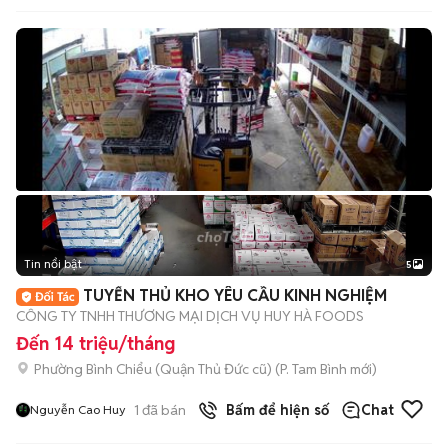
Tin nổi bật
5
TUYỂN THỦ KHO YÊU CẦU KINH NGHIỆM
CÔNG TY TNHH THƯƠNG MẠI DỊCH VỤ HUY HÀ FOODS
Đến 14 triệu/tháng
Phường Bình Chiểu (Quận Thủ Đức cũ)
(
P. Tam Bình
mới)
1
đã bán
Bấm để hiện số
Chat
Nguyễn Cao Huy