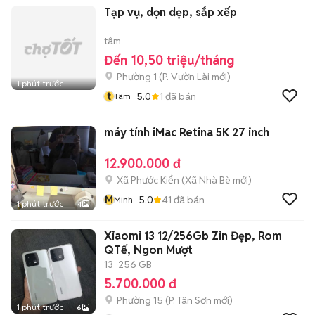
Tạp vụ, dọn dẹp, sắp xếp
tâm
Đến 10,50 triệu/tháng
Phường 1
(
P. Vườn Lài
mới)
1 phút trước
t
5.0
1
đã bán
Tâm
máy tính iMac Retina 5K 27 inch
12.900.000 đ
Xã Phước Kiển
(
Xã Nhà Bè
mới)
M
5.0
41
đã bán
Minh
1 phút trước
4
Xiaomi 13 12/256Gb Zin Đẹp, Rom
QTế, Ngon Mượt
13
256 GB
5.700.000 đ
Phường 15
(
P. Tân Sơn
mới)
1 phút trước
6