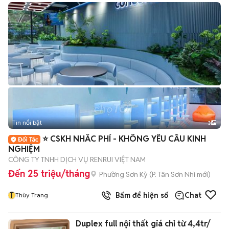
Tin nổi bật
3
⭐ CSKH NHẮC PHÍ - KHÔNG YÊU CẦU KINH
NGHIỆM
CÔNG TY TNHH DỊCH VỤ RENRUI VIỆT NAM
Đến 25 triệu/tháng
Phường Sơn Kỳ
(
P. Tân Sơn Nhì
mới)
T
Bấm để hiện số
Chat
Thùy Trang
Duplex full nội thất giá chỉ từ 4,4tr/