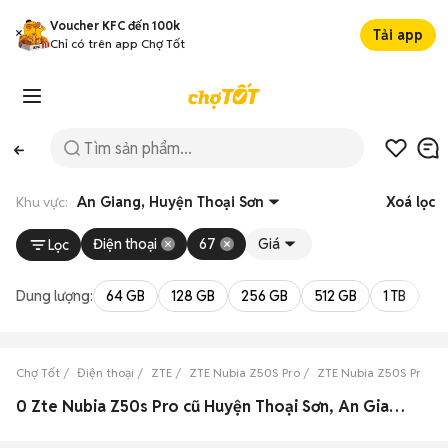
Voucher KFC đến 100k
Tải app
Chỉ có trên app Chợ Tốt
Khu vực:
An Giang, Huyện Thoại Sơn
Xoá lọc
Điện thoại
67
Giá
Lọc
Dung lượng:
64 GB
128 GB
256 GB
512 GB
1 TB
2 
Chợ Tốt
Điện thoại
ZTE
ZTE Nubia Z50S Pro
ZTE Nubia Z50S Pro An
0 Zte Nubia Z50s Pro cũ Huyện Thoại Sơn, An Giang đẹp