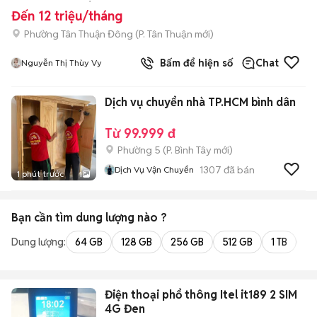
Đến 12 triệu/tháng
Phường Tân Thuận Đông
(
P. Tân Thuận
mới)
Bấm để hiện số
Chat
Nguyễn Thị Thùy Vy
Dịch vụ chuyển nhà TP.HCM bình dân
Từ 99.999 đ
Phường 5
(
P. Bình Tây
mới)
1307
đã bán
Dịch Vụ Vận Chuyển
1 phút trước
1
Bạn cần tìm
dung lượng
nào ?
Dung lượng:
64 GB
128 GB
256 GB
512 GB
1 TB
2 
Điện thoại phổ thông Itel it189 2 SIM
4G Đen