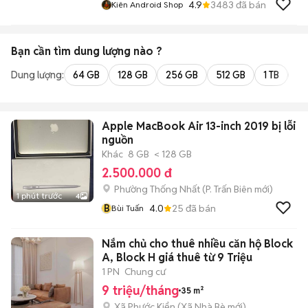
4.9
3483
đã bán
Kiên Android Shop
Bạn cần tìm
dung lượng
nào ?
Dung lượng:
64 GB
128 GB
256 GB
512 GB
1 TB
2 
Apple MacBook Air 13-inch 2019 bị lỗi
nguồn
Khác
8 GB
< 128 GB
2.500.000 đ
Phường Thống Nhất
(
P. Trấn Biên
mới)
1 phút trước
4
B
4.0
25
đã bán
Bùi Tuấn
Nắm chủ cho thuê nhiều căn hộ Block
A, Block H giá thuê từ 9 Triệu
1 PN
Chung cư
9 triệu/tháng
35 m²
Xã Phước Kiển
(
Xã Nhà Bè
mới)