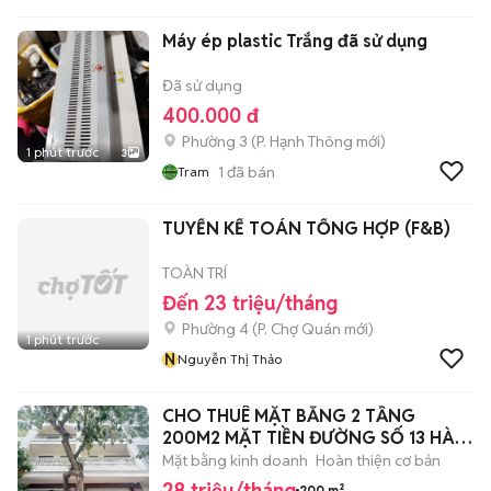
Máy ép plastic Trắng đã sử dụng
Đã sử dụng
400.000 đ
Phường 3
(
P. Hạnh Thông
mới)
1 phút trước
3
1
đã bán
Tram
TUYỂN KẾ TOÁN TỔNG HỢP (F&B)
TOÀN TRÍ
Đến 23 triệu/tháng
Phường 4
(
P. Chợ Quán
mới)
1 phút trước
N
Nguyễn Thị Thảo
CHO THUÊ MẶT BẰNG 2 TẦNG
200M2 MẶT TIỀN ĐƯỜNG SỐ 13 HÀ
QUANG 2
Mặt bằng kinh doanh
Hoàn thiện cơ bản
28 triệu/tháng
200 m²