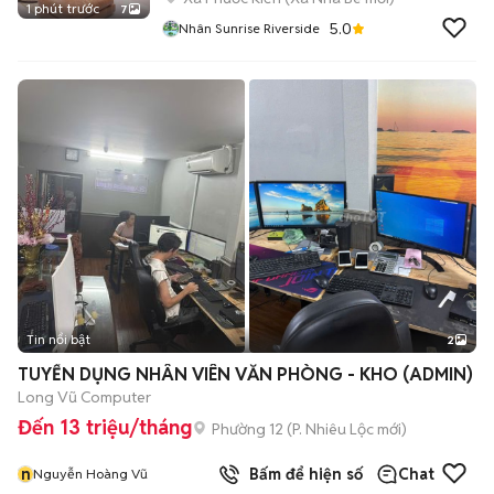
1 phút trước
7
5.0
Nhân Sunrise Riverside
Tin nổi bật
2
TUYỂN DỤNG NHÂN VIÊN VĂN PHÒNG - KHO (ADMIN)
Long Vũ Computer
Đến 13 triệu/tháng
Phường 12
(
P. Nhiêu Lộc
mới)
n
Bấm để hiện số
Chat
Nguyễn Hoàng Vũ