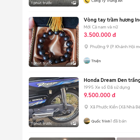
C
Công Ty Trung An
1 phút trước
1
Mới
Cả nam và nữ
3.500.000 đ
Phường 9
(
P. Khánh Hội
mớ
Thiện
1 phút trước
2
Honda Dream Đen trắn
1995
Xe số
Đã sử dụng
9.500.000 đ
Xã Phước Kiển
(
Xã Nhà B
1
đã bán
Quốc Trình
1 phút trước
5