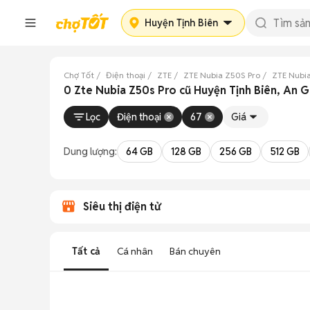
Huyện Tịnh Biên
Chợ Tốt
Điện thoại
ZTE
ZTE Nubia Z50S Pro
ZTE Nubi
0 Zte Nubia Z50s Pro cũ Huyện Tịnh Biên, An 
Lọc
Điện thoại
67
Giá
Dung lượng:
64 GB
128 GB
256 GB
512 GB
Siêu thị điện tử
Tất cả
Cá nhân
Bán chuyên