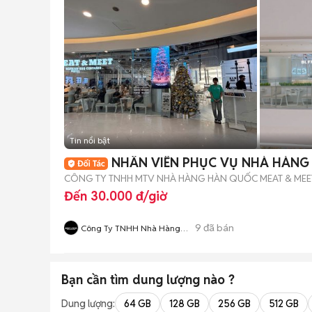
Tin nổi bật
NHÂN VIÊN PHỤC VỤ NHÀ HÀNG 
CÔNG TY TNHH MTV NHÀ HÀNG HÀN QUỐC MEAT & MEE
Đến 30.000 đ/giờ
9
đã bán
Công Ty TNHH Nhà Hàng
Hàn Quốc Meat And Meet
Bạn cần tìm
dung lượng
nào ?
Dung lượng:
64 GB
128 GB
256 GB
512 GB