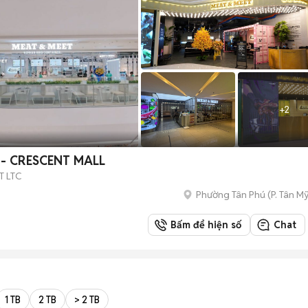
+
2
- CRESCENT MALL
T LTC
Phường Tân Phú
(
P. Tân My
Bấm để hiện số
Chat
1 TB
2 TB
> 2 TB