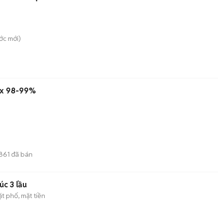
ớc
mới)
ax 98-99%
861
đã bán
úc 3 lầu
t phố, mặt tiền