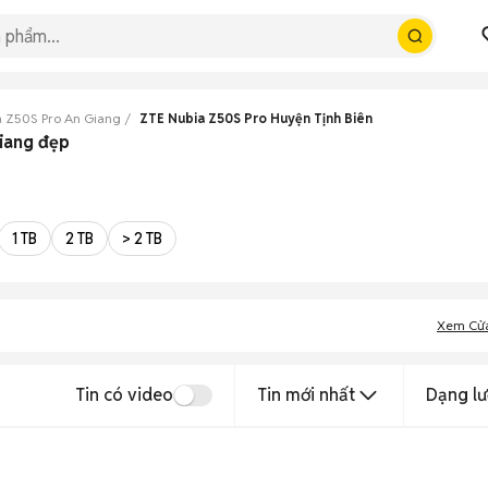
a Z50S Pro An Giang
ZTE Nubia Z50S Pro Huyện Tịnh Biên
Giang đẹp
1 TB
2 TB
> 2 TB
Xem Cử
Tin có video
Tin mới nhất
Dạng lư