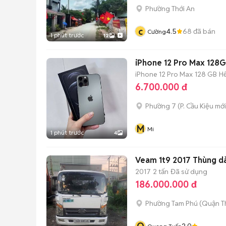
Phường Thới An
c
4.5
68
đã bán
Cường
1 phút trước
12
iPhone 12 Pro Max 128GB
iPhone 12 Pro Max
128 GB
H
6.700.000 đ
Phường 7
(
P. Cầu Kiệu
mới
M
Mi
1 phút trước
4
Veam 1t9 2017 Thùng d
2017
2 tấn
Đã sử dụng
186.000.000 đ
Phường Tam Phú (Quận T
2.0