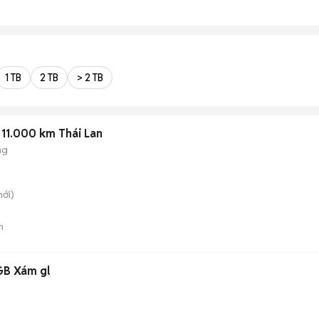
1 TB
2 TB
> 2 TB
11.000 km Thái Lan
ng
ới)
n
B Xám gl