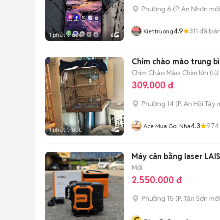
Phường 6
(
P. An Nhơn
mới
4.9
311
đã bá
Kiettruong
1 phút trước
6
Chim chào mào trung bì
Chim Chào Mào
Chim lớn (từ
309.000 đ
Phường 14
(
P. An Hội Tây
m
4.3
974
Ace Mua Goi Nha
1 phút trước
4
Máy cân bằng laser LAIS
Mới
2.550.000 đ
Phường 15
(
P. Tân Sơn
mới