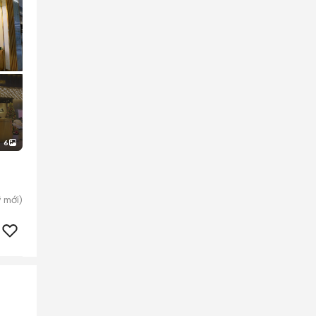
6
̃
mới)