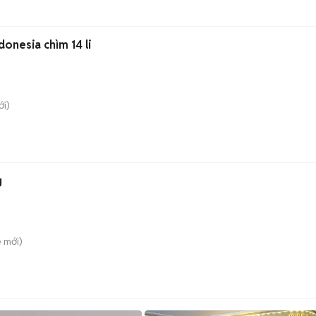
Vòng tay trầm hương Indonesia chìm 14 li
i)
g
è
mới)