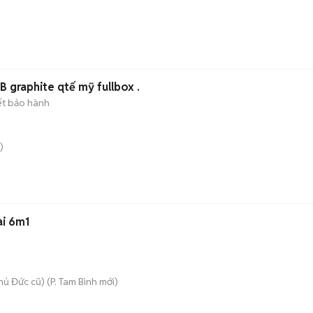
 graphite qtế mỹ fullbox .
ết bảo hành
)
ài 6m1
hủ Đức cũ)
(
P. Tam Bình
mới)