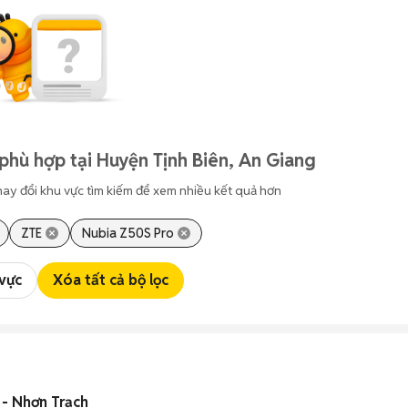
phù hợp tại Huyện Tịnh Biên, An Giang
hay đổi khu vực tìm kiếm để xem nhiều kết quả hơn
ZTE
Nubia Z50S Pro
 vực
Xóa tất cả bộ lọc
 - Nhơn Trạch