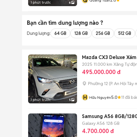
Q
Quang Tuấn
1 phút trước
6
Bạn cần tìm
dung lượng
nào ?
Dung lượng:
64 GB
128 GB
256 GB
512 GB
Mazda CX3 Deluxe Xám 
2025
11.000 km
Xăng
Tự độ
495.000.000 đ
Phường 12
(
P. An Hội Tây
m
H
5.0
11
đã bá
Hữu Nguyên
1 phút trước
5
Samsung A56 8GB/128G
Galaxy A56
128 GB
4.700.000 đ