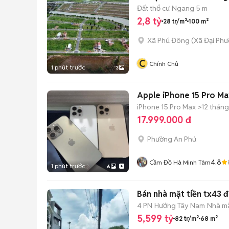
Đất thổ cư
Ngang 5 m
2,8 tỷ
28 tr/m²
100 m²
Xã Phú Đông
(
Xã Đại Phư
C
Chính Chủ
1 phút trước
3
Apple iPhone 15 Pro M
iPhone 15 Pro Max
>12 tháng
17.999.000 đ
Phường An Phú
4.8
Cầm Đồ Hà Minh Tâm
1 phút trước
6
Bán nhà mặt tiền tx43 đ
4 PN
Hướng Tây Nam
Nhà mặ
5,599 tỷ
82 tr/m²
68 m²