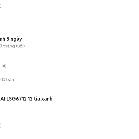
)
n
nh 5 ngày
 3 tháng tuổi)
ới)
đã bán
AI LSG6712 12 tia xanh
)