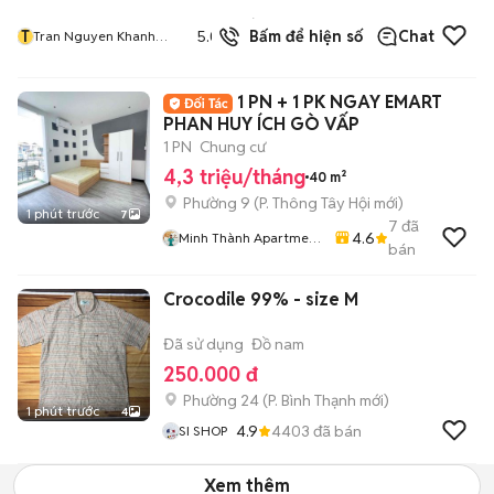
5
đã
T
5.0
Bấm để hiện số
Chat
Tran Nguyen Khanh
bán
Dung
1 PN + 1 PK NGAY EMART
PHAN HUY ÍCH GÒ VẤP
1 PN
Chung cư
4,3 triệu/tháng
40 m²
Phường 9
(
P. Thông Tây Hội
mới)
1 phút trước
7
7
đã
4.6
Minh Thành Apartment
bán
Chdv
Crocodile 99% - size M
Đã sử dụng
Đồ nam
250.000 đ
Phường 24
(
P. Bình Thạnh
mới)
1 phút trước
4
4.9
4403
đã bán
SI SHOP
Xem thêm