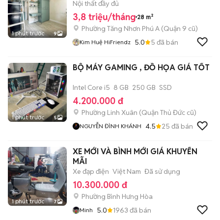
Thương, KCNC
Nội thất đầy đủ
3,8 triệu/tháng
28 m²
Phường Tăng Nhơn Phú A (Quận 9 cũ)
1 phút trước
9
5.0
5
đã bán
Kim Huệ HiFriendz
BỘ MÁY GAMING , ĐỒ HỌA GIÁ TỐT
Intel Core i5
8 GB
250 GB
SSD
4.200.000 đ
Phường Linh Xuân (Quận Thủ Đức cũ)
1 phút trước
5
4.5
25
đã bán
NGUYỄN ĐÌNH KHÁNH
XE MỚI VÀ BÌNH MỚI GIÁ KHUYẾN
MÃI
Xe đạp điện
Việt Nam
Đã sử dụng
10.300.000 đ
Phường Bình Hưng Hòa
1 phút trước
7
5.0
1963
đã bán
Minh