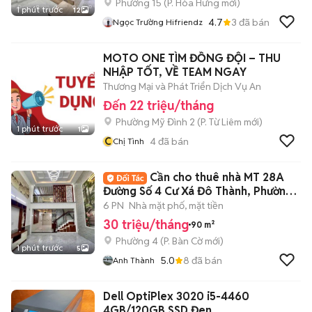
Phường 15
(
P. Hòa Hưng
mới)
1 phút trước
12
4.7
3
đã bán
Ngọc Trường Hifriendz
MOTO ONE TÌM ĐỒNG ĐỘI – THU
NHẬP TỐT, VỀ TEAM NGAY
Thương Mại và Phát Triển Dịch Vụ An
Đến 22 triệu/tháng
Phường Mỹ Đình 2
(
P. Từ Liêm
mới)
1 phút trước
1
C
4
đã bán
Chị Tình
Cần cho thuê nhà MT 28A
Đường Số 4 Cư Xá Đô Thành, Phường
4, Quận 3
6 PN
Nhà mặt phố, mặt tiền
30 triệu/tháng
90 m²
Phường 4
(
P. Bàn Cờ
mới)
1 phút trước
5
5.0
8
đã bán
Anh Thành
Dell OptiPlex 3020 i5-4460
4GB/120GB SSD Đen