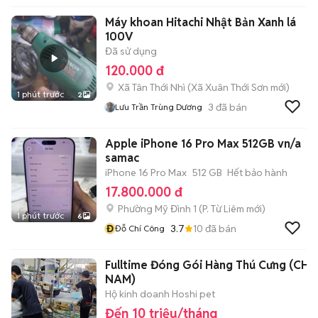
Máy khoan Hitachi Nhật Bản Xanh lá
100V
Đã sử dụng
120.000 đ
Xã Tân Thới Nhì
(
Xã Xuân Thới Sơn
mới)
1 phút trước
2
3
đã bán
Lưu Trần Trùng Dương
Apple iPhone 16 Pro Max 512GB vn/a
samac
iPhone 16 Pro Max
512 GB
Hết bảo hành
17.800.000 đ
Phường Mỹ Đình 1
(
P. Từ Liêm
mới)
1 phút trước
6
Đ
3.7
10
đã bán
Đỗ Chí Công
Fulltime Đóng Gói Hàng Thú Cưng (CH
NAM)
Hộ kinh doanh Hoshi pet
Đến 10 triệu/tháng