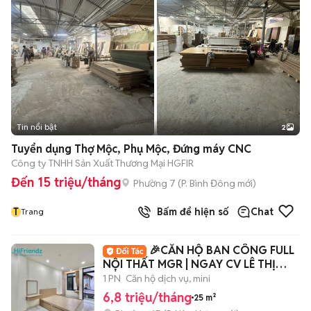
Tin nổi bật
2
Tuyển dụng Thợ Mộc, Phụ Mộc, Đứng máy CNC
Công ty TNHH Sản Xuất Thương Mại HGFIR
Đến 15 triệu/tháng
Phường 7
(
P. Bình Đông
mới)
T
Bấm để hiện số
Chat
Trang
🎉CĂN HỘ BAN CÔNG FULL
NỘI THẤT MGR | NGAY CV LÊ THỊ
RIÊNG
1 PN
Căn hộ dịch vụ, mini
6,8 triệu/tháng
25 m²