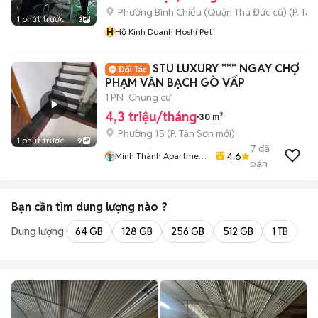
Phường Bình Chiểu (Quận Thủ Đức cũ)
(
P. Ta
1 phút trước
3
H
Hộ Kinh Doanh Hoshi Pet
STU LUXURY *** NGAY CHỢ
PHẠM VĂN BẠCH GÒ VẤP
1 PN
Chung cư
4,3 triệu/tháng
30 m²
Phường 15
(
P. Tân Sơn
mới)
1 phút trước
9
7
đã
4.6
Minh Thành Apartment
bán
Chdv
Bạn cần tìm
dung lượng
nào ?
Dung lượng:
64 GB
128 GB
256 GB
512 GB
1 TB
2 