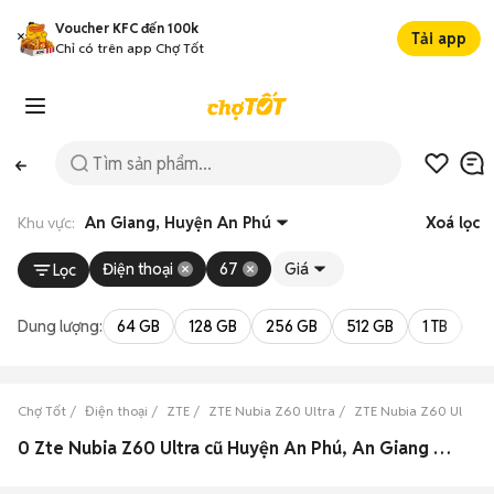
Voucher KFC đến 100k
Tải app
Chỉ có trên app Chợ Tốt
Khu vực:
An Giang, Huyện An Phú
Xoá lọc
Điện thoại
67
Giá
Lọc
Dung lượng:
64 GB
128 GB
256 GB
512 GB
1 TB
2 
Chợ Tốt
Điện thoại
ZTE
ZTE Nubia Z60 Ultra
ZTE Nubia Z60 Ultra 
0 Zte Nubia Z60 Ultra cũ Huyện An Phú, An Giang đẹp