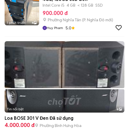
Intel Core i5
4 GB
< 128 GB
SSD
900.000 đ
Phường Nghĩa Tân
(
P. Nghĩa Đô
mới)
1 phút trước
4
5.0
Huy Pham
Tin nổi bật
6
+
2
Loa BOSE 301 V Đen Đã sử dụng
4.000.000 đ
Phường Bình Hưng Hòa