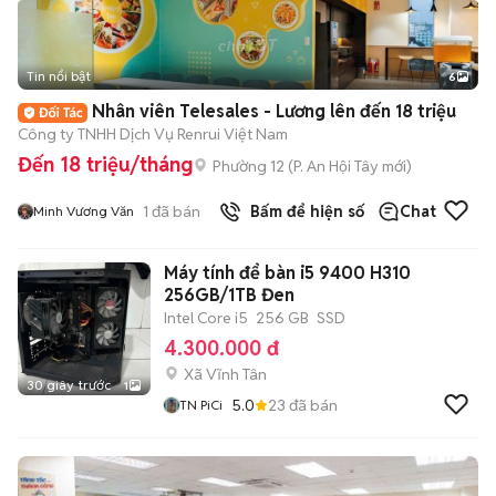
Tin nổi bật
6
+
2
Nhân viên Telesales - Lương lên đến 18 triệu
Công ty TNHH Dịch Vụ Renrui Việt Nam
Đến 18 triệu/tháng
Phường 12
(
P. An Hội Tây
mới)
1
đã bán
Bấm để hiện số
Chat
Minh Vương Văn
Máy tính để bàn i5 9400 H310
256GB/1TB Đen
Intel Core i5
256 GB
SSD
4.300.000 đ
Xã Vĩnh Tân
30 giây trước
1
5.0
23
đã bán
TN PiCi