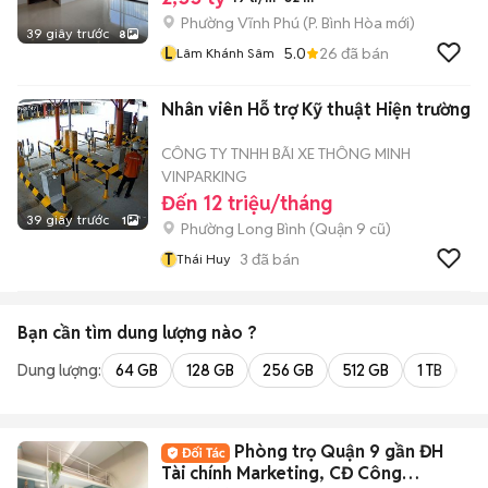
Phường Vĩnh Phú
(
P. Bình Hòa
mới)
39 giây trước
8
L
5.0
26
đã bán
Lâm Khánh Sâm
Nhân viên Hỗ trợ Kỹ thuật Hiện trường
CÔNG TY TNHH BÃI XE THÔNG MINH
VINPARKING
Đến 12 triệu/tháng
39 giây trước
1
Phường Long Bình (Quận 9 cũ)
T
3
đã bán
Thái Huy
Bạn cần tìm
dung lượng
nào ?
Dung lượng:
64 GB
128 GB
256 GB
512 GB
1 TB
2 
Phòng trọ Quận 9 gần ĐH
Tài chính Marketing, CĐ Công