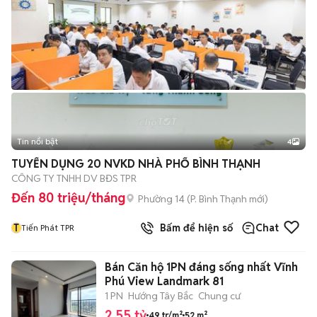
Tin nổi bật
4
TUYỂN DỤNG 20 NVKD NHÀ PHỐ BÌNH THẠNH
CÔNG TY TNHH DV BĐS TPR
Đến 80 triệu/tháng
Phường 14
(
P. Bình Thạnh
mới)
T
Bấm để hiện số
Chat
Tiến Phát TPR
Bán Căn hộ 1PN đáng sống nhất Vĩnh
Phú View Landmark 81
1 PN
Hướng Tây Bắc
Chung cư
2,55 tỷ
49 tr/m²
52 m²