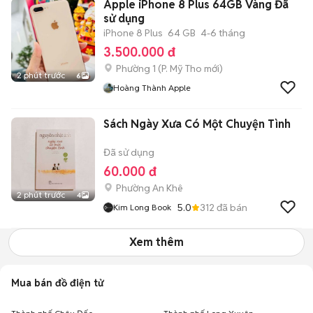
Apple iPhone 8 Plus 64GB Vàng Đã
sử dụng
iPhone 8 Plus
64 GB
4-6 tháng
3.500.000 đ
Phường 1
(
P. Mỹ Tho
mới)
2 phút trước
6
Hoàng Thành Apple
Sách Ngày Xưa Có Một Chuyện Tình
Đã sử dụng
60.000 đ
Phường An Khê
2 phút trước
4
5.0
312
đã bán
Kim Long Book
Xem thêm
Mua bán đồ điện tử