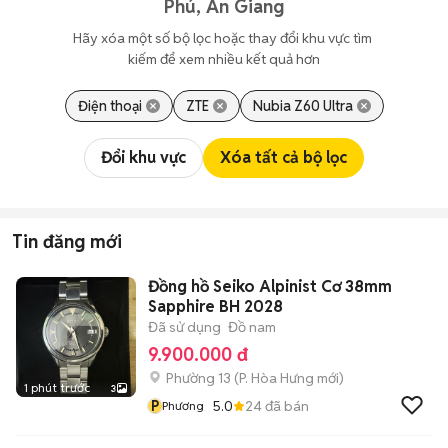
Phú, An Giang
Hãy xóa một số bộ lọc hoặc thay đổi khu vực tìm 
kiếm để xem nhiều kết quả hơn
Điện thoại
ZTE
Nubia Z60 Ultra
Đổi khu vực
Xóa tất cả bộ lọc
Tin đăng mới
Đồng hồ Seiko Alpinist Cơ 38mm
Sapphire BH 2028
Đã sử dụng
Đồ nam
9.900.000 đ
Phường 13
(
P. Hòa Hưng
mới)
1 phút trước
3
P
5.0
24
đã bán
Phương