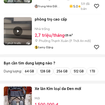
1 phút trước
12
59
đã
5.0
Trung Nhà Đất
bán
0901888734
phòng trọ cao cấp
Nhà trống
2,7 triệu/tháng
25 m²
Phường Thạnh Xuân
(
P. Thới An
mới)
1 phút trước
3
S
Samy Đặng
Bạn cần tìm
dung lượng
nào ?
Dung lượng:
64 GB
128 GB
256 GB
512 GB
1 TB
2 
Xe lăn Kim loại da Đen mới
Mới
1.500.000 đ