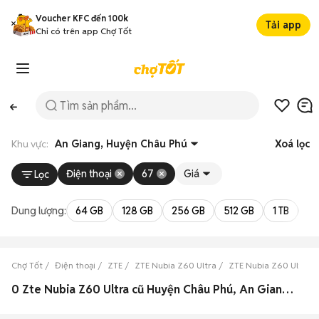
Voucher KFC đến 100k
Tải app
Chỉ có trên app Chợ Tốt
Khu vực:
An Giang, Huyện Châu Phú
Xoá lọc
Điện thoại
67
Giá
Lọc
Dung lượng:
64 GB
128 GB
256 GB
512 GB
1 TB
2 
Chợ Tốt
Điện thoại
ZTE
ZTE Nubia Z60 Ultra
ZTE Nubia Z60 Ultra 
0 Zte Nubia Z60 Ultra cũ Huyện Châu Phú, An Giang đẹp