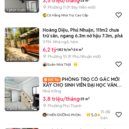
3,5 triệu/tháng
25 m²
Phường 11
(
P. Bảy Hiền
mới)
1 phút trước
10
C
Cô Hằng Nhà Trọ Cao Cấp
Hoàng Diệu, Phú Nhuận, 111m2 chưa
trừ sân, ngang 6.3m nở hậu 7.3m, phá
3 PN
Nhà ngõ, hẻm
6,2 tỷ
182 tr/m²
34 m²
Phường 10
(
P. Phú Nhuận
mới)
2 phút trước
5
Quân Nhà Thật
PHÒNG TRỌ CÓ GÁC MỚI
XÂY CHO SINH VIÊN ĐẠI HỌC VĂN
HIẾN - HỒNG BÀNG
Nhà trống
3,8 triệu/tháng
25 m²
Phường Phú Thạnh
2 phút trước
9
15
đã
5.0
THIÊN ĐƯỜNG PHÒNG
bán
TRỌ - ALO HOME