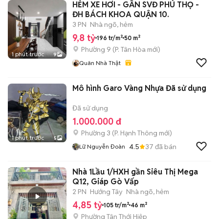
HẺM XE HƠI - GẦN SVĐ PHÚ THỌ -
ĐH BÁCH KHOA QUẬN 10.
3 PN
Nhà ngõ, hẻm
9,8 tỷ
196 tr/m²
50 m²
Phường 9
(
P. Tân Hòa
mới)
1 phút trước
9
Quân Nhà Thật
Mô hình Garo Vàng Nhựa Đã sử dụng
Đã sử dụng
1.000.000 đ
Phường 3
(
P. Hạnh Thông
mới)
1 phút trước
5
4.5
37
đã bán
Lữ Nguyễn Đoàn
Nhà 1Lầu 1/HXH gần Siêu Thị Mega
Q12, Giáp Gò Vấp
2 PN
Hướng Tây
Nhà ngõ, hẻm
4,85 tỷ
105 tr/m²
46 m²
Phường Tân Thới Hiệp