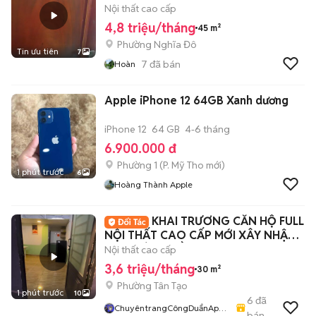
Nội thất cao cấp
4,8 triệu/tháng
45 m²
Phường Nghĩa Đô
Tin ưu tiên
7
7
đã bán
Hoàn
Apple iPhone 12 64GB Xanh dương
iPhone 12
64 GB
4-6 tháng
6.900.000 đ
Phường 1
(
P. Mỹ Tho
mới)
1 phút trước
6
Hoàng Thành Apple
KHAI TRƯƠNG CĂN HỘ FULL
NỘI THẤT CAO CẤP MỚI XÂY NHẬN
GIỮ PHÒNG ĐẦU T8
Nội thất cao cấp
3,6 triệu/tháng
30 m²
Phường Tân Tạo
1 phút trước
10
6
đã
ChuyêntrangCôngDuẩnApar
bán