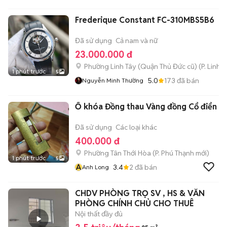
Frederique Constant FC-310MBS5B6
Đã sử dụng
Cả nam và nữ
23.000.000 đ
Phường Linh Tây (Quận Thủ Đức cũ)
(
P. Linh 
1 phút trước
5
5.0
173
đã bán
Nguyễn Minh Thường
Ổ khóa Đồng thau Vàng đồng Cổ điển
Đã sử dụng
Các loại khác
400.000 đ
Phường Tân Thới Hòa
(
P. Phú Thạnh
mới)
1 phút trước
5
A
3.4
2
đã bán
Anh Long
CHDV PHÒNG TRỌ SV , HS & VĂN
PHÒNG CHÍNH CHỦ CHO THUÊ
Nội thất đầy đủ