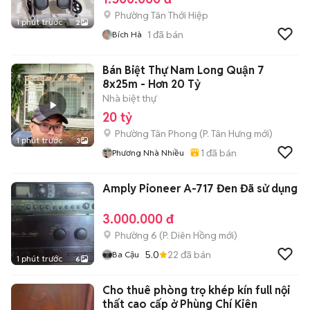
Phường Tân Thới Hiệp
1 phút trước
2
1
đã bán
Bích Hà
Bán Biệt Thự Nam Long Quận 7
8x25m - Hơn 20 Tỷ
Nhà biệt thự
20 tỷ
Phường Tân Phong
(
P. Tân Hưng
mới)
1 phút trước
3
1
đã bán
Phương Nhà Nhiều
Amply Pioneer A-717 Đen Đã sử dụng
3.000.000 đ
Phường 6
(
P. Diên Hồng
mới)
5.0
22
đã bán
Ba Cậu
1 phút trước
6
Cho thuê phòng trọ khép kín full nội
thất cao cấp ở Phùng Chí Kiên