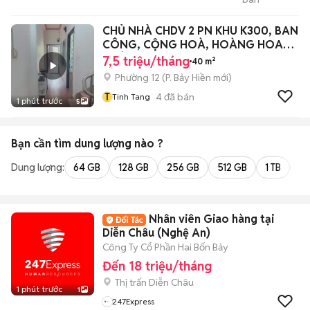
Tment800
CHỦ NHÀ CHDV 2 PN KHU K300, BAN
CÔNG, CỘNG HOÀ, HOÀNG HOA
THÁM
7,5 triệu/tháng
40 m²
Phường 12
(
P. Bảy Hiền
mới)
T
4
đã bán
Tinh Tang
1 phút trước
5
Bạn cần tìm
dung lượng
nào ?
Dung lượng:
64 GB
128 GB
256 GB
512 GB
1 TB
2 
Nhân viên Giao hàng tại
Diễn Châu (Nghệ An)
Công Ty Cổ Phần Hai Bốn Bảy
Đến 18 triệu/tháng
Thị trấn Diễn Châu
1 phút trước
1
247Express