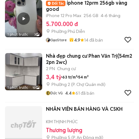
iphone 12prm 256gb vàng
good
iPhone 12 Pro Max
256 GB
4-6 tháng
5.700.000 đ
Phường Phú Diễn
1 phút trước
3
4.9
14
đã bán
GạoStore
Nhà đẹp chung cư Phan Văn Trị(54m2
2pn 2wc)
2 PN
Chung cư
3,4 tỷ
63 tr/m²
54 m²
Phường 2
(
P. Chợ Quán
mới)
1 phút trước
10
Đ
4.4
61
đã bán
Đức Vũ
NHÂN VIÊN BÁN HÀNG VÀ CSKH
KIM THỊNH PHÚC
Thương lượng
Phường 5
(
P. An Đông
mới)