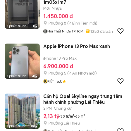
1m05x1m7
Mới
Nhựa
1.450.000 đ
Phường 8
(
P. Bình Tiên
mới)
1 phút trước
1
1353
đã bán
Nội Thất Nhựa TPHCM
Apple iPhone 13 Pro Max xanh
iPhone 13 Pro Max
6.900.000 đ
Phường 5
(
P. An Nhơn
mới)
1 phút trước
4
K
5.0
KIỆT
Căn hộ Opal Skyline ngay trung tâm
hành chính phường Lái Thiêu
2 PN
Chung cư
2,13 tỷ
33 tr/m²
65 m²
Phường Lái Thiêu
1 phút trước
10