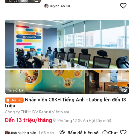
1 phút trước
1
Huỳnh An Dii
Tin nổi bật
6
+
2
Nhân viên CSKH Tiếng Anh - Lương lên đến 13
triệu
Công ty TNHH DV Renrui Việt Nam
Đến 13 triệu/tháng
Phường 12
(
P. An Hội Tây
mới)
1
đã bán
Bấm để hiện số
Chat
Minh Vương Văn