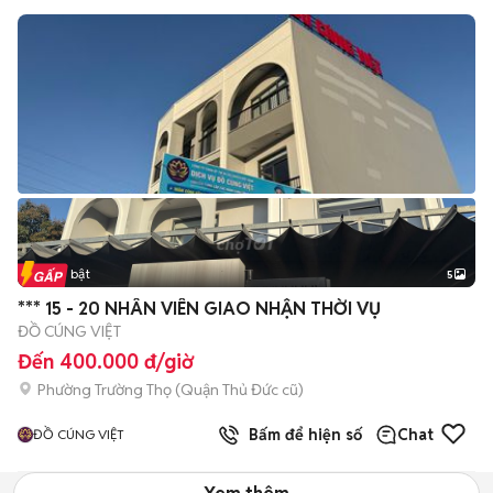
Tin nổi bật
5
*** 15 - 20 NHÂN VIÊN GIAO NHẬN THỜI VỤ
ĐỒ CÚNG VIỆT
Đến 400.000 đ/giờ
Phường Trường Thọ (Quận Thủ Đức cũ)
Bấm để hiện số
Chat
ĐỒ CÚNG VIỆT