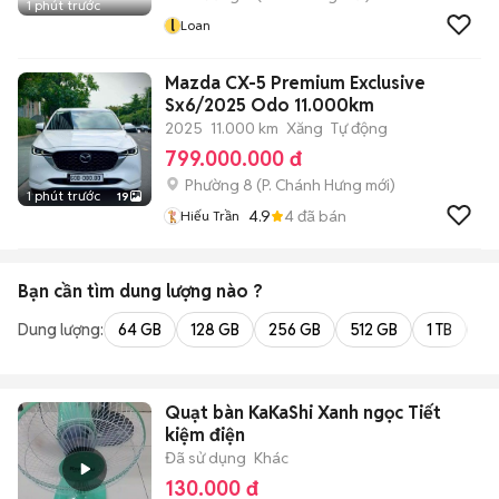
1 phút trước
l
Loan
Mazda CX-5 Premium Exclusive
Sx6/2025 Odo 11.000km
2025
11.000 km
Xăng
Tự động
799.000.000 đ
Phường 8
(
P. Chánh Hưng
mới)
1 phút trước
19
4.9
4
đã bán
Hiếu Trần
Bạn cần tìm
dung lượng
nào ?
Dung lượng:
64 GB
128 GB
256 GB
512 GB
1 TB
2 
Quạt bàn KaKaShi Xanh ngọc Tiết
kiệm điện
Đã sử dụng
Khác
130.000 đ