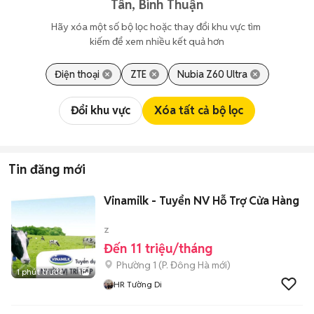
Tân, Bình Thuận
Hãy xóa một số bộ lọc hoặc thay đổi khu vực tìm 
kiếm để xem nhiều kết quả hơn
Điện thoại
ZTE
Nubia Z60 Ultra
Đổi khu vực
Xóa tất cả bộ lọc
Tin đăng mới
Vinamilk - Tuyển NV Hỗ Trợ Cửa Hàng
z
Đến 11 triệu/tháng
Phường 1
(
P. Đông Hà
mới)
1 phút trước
1
HR Tường Di