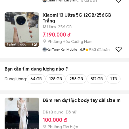
5
đã bán
Châu Hiền Easyland
Xiaomi 13 Ultra 5G 12GB/256GB
Trắng
13 Ultra
256 GB
7.190.000 đ
Phường Hòa Cường Nam
1 phút trước
5
4.9
953
đã bán
KenTony KenMobile
Bạn cần tìm
dung lượng
nào ?
Dung lượng:
64 GB
128 GB
256 GB
512 GB
1 TB
2 
Đầm ren dự tiệc body tay dài size m
Đã sử dụng
Đồ nữ
100.000 đ
Phường Tân Hiệp