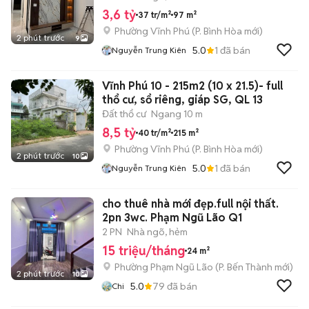
3,6 tỷ
37 tr/m²
97 m²
Phường Vĩnh Phú
(
P. Bình Hòa
mới)
2 phút trước
9
5.0
1
đã bán
Nguyễn Trung Kiên
Vĩnh Phú 10 - 215m2 (10 x 21.5)- full
thổ cư, sổ riêng, giáp SG, QL 13
Đất thổ cư
Ngang 10 m
8,5 tỷ
40 tr/m²
215 m²
Phường Vĩnh Phú
(
P. Bình Hòa
mới)
2 phút trước
10
5.0
1
đã bán
Nguyễn Trung Kiên
cho thuê nhà mới đẹp.full nội thất.
2pn 3wc. Phạm Ngũ Lão Q1
2 PN
Nhà ngõ, hẻm
15 triệu/tháng
24 m²
Phường Phạm Ngũ Lão
(
P. Bến Thành
mới)
2 phút trước
10
5.0
79
đã bán
Chi