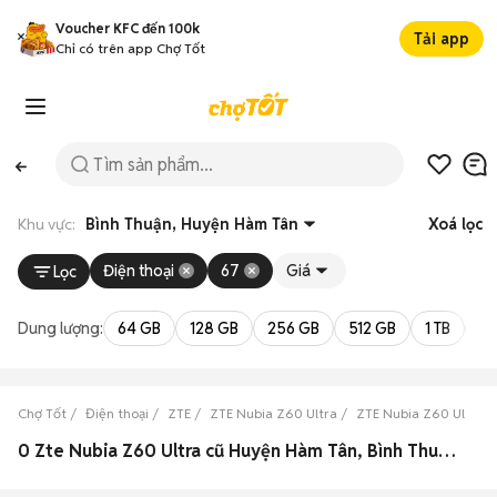
Voucher KFC đến 100k
Tải app
Chỉ có trên app Chợ Tốt
Khu vực:
Bình Thuận, Huyện Hàm Tân
Xoá lọc
Điện thoại
67
Giá
Lọc
Dung lượng:
64 GB
128 GB
256 GB
512 GB
1 TB
2 
Chợ Tốt
Điện thoại
ZTE
ZTE Nubia Z60 Ultra
ZTE Nubia Z60 Ultra B
0 Zte Nubia Z60 Ultra cũ Huyện Hàm Tân, Bình Thuận đẹp