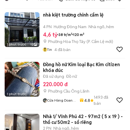
nhà kiệt trường chinh cẩm lệ
4 PN
Hướng Đông Nam
Nhà ngõ, hẻm
4,6 tỷ
38 tr/m²
120 m²
Phường Hòa Thọ Tây
(
P. Cẩm Lệ
mới)
1 phút trước
12
T
4
đã bán
Tin
Đồng hồ nữ Kim loại Bạc Kim citizen
khóa đúc
Đã sử dụng
Đồ nữ
220.000 đ
Phường Cầu Ông Lãnh
1 phút trước
4
1493
đã
4.8
Cửa Hàng Doan
bán
Vu
Nhà 1/ Vĩnh Phú 42 - 97m2 ( 5 x 19 ) -
thổ cư 50m2 - sổ riêng
2 PN
Nhà ngõ, hẻm