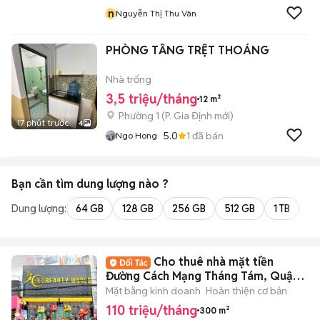
n
Nguyễn Thị Thu Vân
PHÒNG TẦNG TRỆT THOÁNG
Nhà trống
3,5 triệu/tháng
12 m²
Phường 1
(
P. Gia Định
mới)
17 phút trước
4
5.0
1
đã bán
Ngo Hong
Bạn cần tìm
dung lượng
nào ?
Dung lượng:
64 GB
128 GB
256 GB
512 GB
1 TB
2 
Cho thuê nhà mặt tiền
Đường Cách Mạng Tháng Tám, Quận
3. DT: 10x30m.
Mặt bằng kinh doanh
Hoàn thiện cơ bản
110 triệu/tháng
300 m²