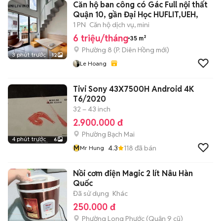
Căn hộ ban công có Gác Full nội thất
Quận 10, gần Đại Học HUFLIT,UEH,
1 PN
Căn hộ dịch vụ, mini
6 triệu/tháng
35 m²
Phường 8
(
P. Diên Hồng
mới)
3 phút trước
12
Le Hoang
Tivi Sony 43X7500H Android 4K
T6/2020
32 – 43 inch
2.900.000 đ
Phường Bạch Mai
4 phút trước
6
M
4.3
118
đã bán
Mr Hung
Nồi cơm điện Magic 2 lít Nâu Hàn
Quốc
Đã sử dụng
Khác
250.000 đ
Phường Long Phước (Quận 9 cũ)