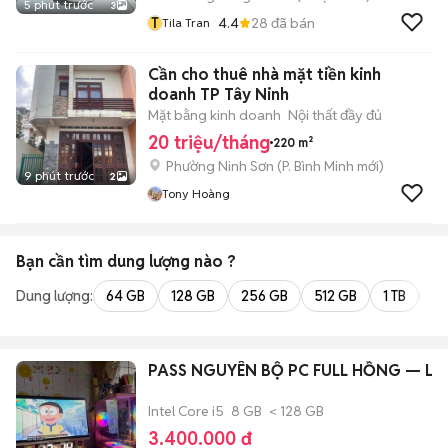
5 phút trước
3
T
4.4
28
đã bán
Tila Tran
Cần cho thuê nhà mặt tiền kinh
doanh TP Tây Ninh
Mặt bằng kinh doanh
Nội thất đầy đủ
20 triệu/tháng
220 m²
Phường Ninh Sơn
(
P. Bình Minh
mới)
9 phút trước
2
Tony Hoàng
Bạn cần tìm
dung lượng
nào ?
Dung lượng:
64 GB
128 GB
256 GB
512 GB
1 TB
2 
PASS NGUYÊN BỘ PC FULL HỒNG — Li
Intel Core i5
8 GB
< 128 GB
3.400.000 đ