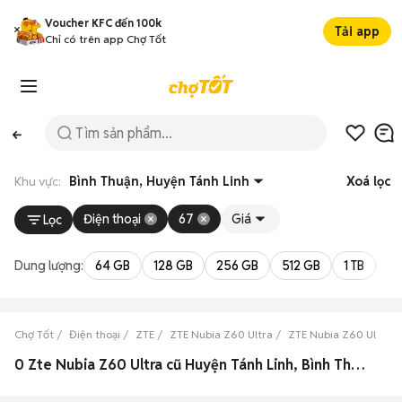
Voucher KFC đến 100k
Tải app
Chỉ có trên app Chợ Tốt
Khu vực:
Bình Thuận, Huyện Tánh Linh
Xoá lọc
Điện thoại
67
Giá
Lọc
Dung lượng:
64 GB
128 GB
256 GB
512 GB
1 TB
2 
Chợ Tốt
Điện thoại
ZTE
ZTE Nubia Z60 Ultra
ZTE Nubia Z60 Ultra B
0 Zte Nubia Z60 Ultra cũ Huyện Tánh Linh, Bình Thuận đẹp