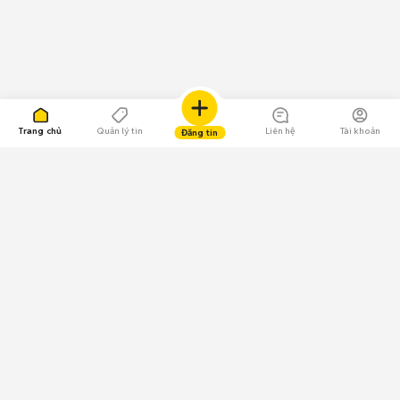
Trang chủ
Quản lý tin
Liên hệ
Tài khoản
Đăng tin
109.000 Bình chọn
Tải ứng dụng Chợ Tốt
Về Chợ Tốt
Quy chế sàn
Chính sách bảo mật
Giải quyết tranh chấp
CÔNG TY TNHH CHỢ TỐT - Người đại diện theo pháp luật: