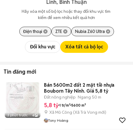
Linh, Bình Thuận
Hãy xóa một số bộ lọc hoặc thay đổi khu vực tìm 
kiếm để xem nhiều kết quả hơn
Điện thoại
ZTE
Nubia Z60 Ultra
Đổi khu vực
Xóa tất cả bộ lọc
Tin đăng mới
Bán 5600m2 đất 2 mặt tiề nhựa
Bouborn Tây Ninh. Giá 5,8 tỷ
Đất nông nghiệp
Ngang 50 m
5,8 tỷ
1 tr/m²
5600 m²
Xã Mỏ Công
(
Xã Trà Vong
mới)
3 phút trước
6
Tony Hoàng