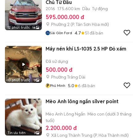
Chủ Từ Đầu
2016
175.600 km
Dầu
Tự động
595.000.000 đ
Phường 2
(
P. Tân Sơn Hòa
mới)
12 phút trước
16
4.7
51
đã bán
Sài Gòn Ford
Máy nén khí LS-1035 2.5 HP Đỏ xám
Đã sử dụng
500.000 đ
Phường Trảng Dài
13 phút trước
3
P
5.0
6
đã bán
Phú Minh
Mèo Anh lông ngắn silver point
Mèo Anh Lông Ngắn
Mèo con (dưới 3 tháng
tuổi)
2.200.000 đ
Tin ưu tiên
3
Xã Long Thành Trung
(
P. Hòa Thành
mới)