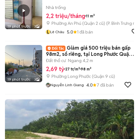
Nhà trống
2,2 triệu/tháng
11 m²
Phường An Phú (Quận 2 cũ)
(
P. Bình Trưng
mới
19 phút trước
3
L
5.0
1
đã bán
Lê Châu
Giảm giá 500 triệu bán gấp
98m2, sổ riêng, tại Long Phước Quận
9, HCM
Đất thổ cư
Ngang 4,2 m
2,69 tỷ
27 tr/m²
98 m²
Phường Long Phước (Quận 9 cũ)
19 phút trước
3
4.0
7
đã bán
Nguyễn Linh Giang