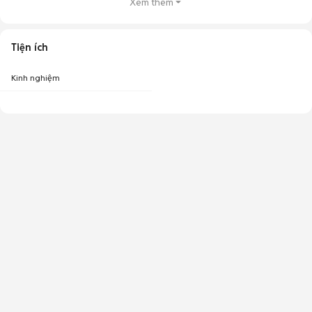
Xem thêm
Tiện ích
Kinh nghiệm