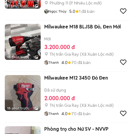
Phường 11
(
P. Nhiêu Lộc
mới)
17 phút trước
5
5.0
1
đã bán
Ngọc Thúy
Milwaukee M18 BLJSB Đỏ, Đen Mới
Mới
3.200.000 đ
Thị trấn Gia Ray
(
Xã Xuân Lộc
mới)
18 phút trước
1
4.0
70
đã bán
Thanh
Milwaukee M12 3450 Đỏ Đen
Đã sử dụng
2.000.000 đ
Thị trấn Gia Ray
(
Xã Xuân Lộc
mới)
18 phút trước
1
4.0
70
đã bán
Thanh
Phòng trọ cho Nứ SV - NVVP