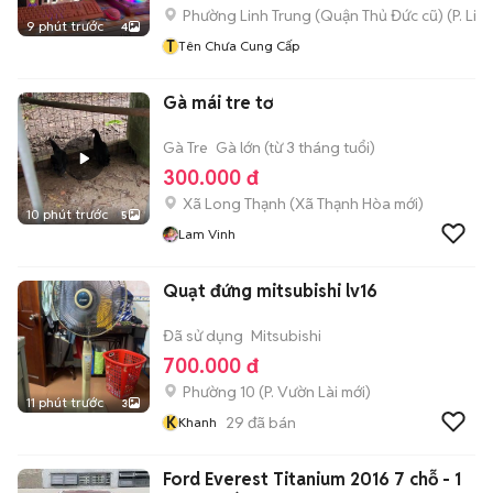
Phường Linh Trung (Quận Thủ Đức cũ)
(
P. Lin
9 phút trước
4
T
Tên Chưa Cung Cấp
Gà mái tre tơ
Gà Tre
Gà lớn (từ 3 tháng tuổi)
300.000 đ
Xã Long Thạnh
(
Xã Thạnh Hòa
mới)
10 phút trước
5
Lam Vinh
Quạt đứng mitsubishi lv16
Đã sử dụng
Mitsubishi
700.000 đ
Phường 10
(
P. Vườn Lài
mới)
11 phút trước
3
K
29
đã bán
Khanh
Ford Everest Titanium 2016 7 chỗ - 1