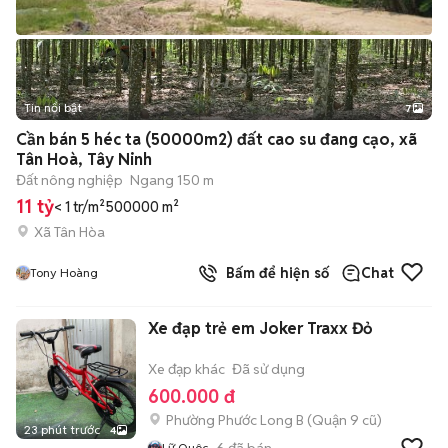
Tin nổi bật
7
+
2
Cần bán 5 héc ta (50000m2) đất cao su đang cạo, xã
Tân Hoà, Tây Ninh
Đất nông nghiệp
Ngang 150 m
11 tỷ
< 1 tr/m²
500000 m²
Xã Tân Hòa
Bấm để hiện số
Chat
Tony Hoàng
Xe đạp trẻ em Joker Traxx Đỏ
Xe đạp khác
Đã sử dụng
600.000 đ
Phường Phước Long B (Quận 9 cũ)
23 phút trước
4
6
đã bán
Lữ Quôc