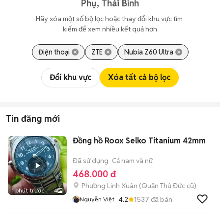
Phụ, Thái Bình
Hãy xóa một số bộ lọc hoặc thay đổi khu vực tìm 
kiếm để xem nhiều kết quả hơn
Điện thoại
ZTE
Nubia Z60 Ultra
Đổi khu vực
Xóa tất cả bộ lọc
Tin đăng mới
Đồng hồ Roox Selko Titanium 42mm
Đã sử dụng
Cả nam và nữ
468.000 đ
Phường Linh Xuân (Quận Thủ Đức cũ)
1 phút trước
4
4.2
1537
đã bán
Nguyễn Việt