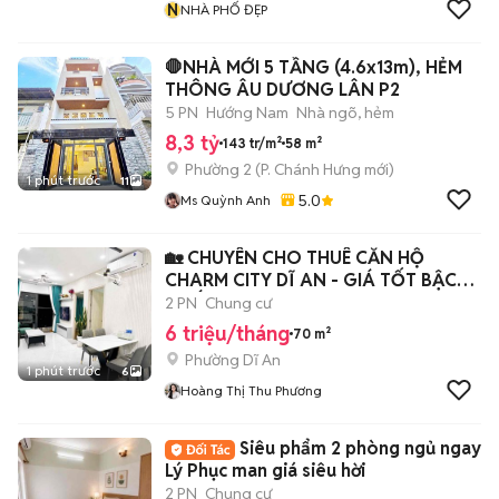
N
NHÀ PHỐ ĐẸP
🛑NHÀ MỚI 5 TẦNG (4.6x13m), HẺM
THÔNG ÂU DƯƠNG LÂN P2
5 PN
Hướng Nam
Nhà ngõ, hẻm
8,3 tỷ
143 tr/m²
58 m²
Phường 2
(
P. Chánh Hưng
mới)
1 phút trước
11
5.0
Ms Quỳnh Anh
🏡 CHUYÊN CHO THUÊ CĂN HỘ
CHARM CITY DĨ AN - GIÁ TỐT BẬC
NHẤT! 😊
2 PN
Chung cư
6 triệu/tháng
70 m²
Phường Dĩ An
1 phút trước
6
Hoàng Thị Thu Phương
Siêu phẩm 2 phòng ngủ ngay
Lý Phục man giá siêu hời
2 PN
Chung cư