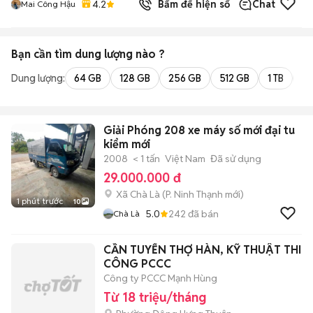
4.2
Bấm để hiện số
Chat
Mai Công Hậu
Bạn cần tìm
dung lượng
nào ?
Dung lượng:
64 GB
128 GB
256 GB
512 GB
1 TB
2 
Giải Phóng 208 xe máy số mới đại tu
kiểm mới
2008
< 1 tấn
Việt Nam
Đã sử dụng
29.000.000 đ
Xã Chà Là
(
P. Ninh Thạnh
mới)
1 phút trước
10
5.0
242
đã bán
Chà Là
CẦN TUYỂN THỢ HÀN, KỸ THUẬT THI
CÔNG PCCC
Công ty PCCC Mạnh Hùng
Từ 18 triệu/tháng