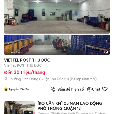
Tin nổi bật
3
VIETTEL POST THỦ ĐỨC
VIETTEL POST THỦ ĐỨC
Đến 30 triệu/tháng
Phường Linh Đông (Quận Thủ Đức cũ)
(
P. Hiệp Bình
mới)
n
Bấm để hiện số
Chat
Nguyễn Gia Tam
[KO CẦN KN] 05 NAM LAO ĐỘNG
PHỔ THÔNG QUẬN 12
Công ty TNHH Sản Xuất Thương Mại Dịch Vụ