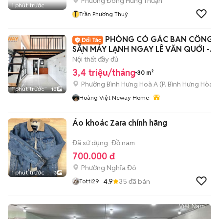
Phường Đông Hưng Thuận
1 phút trước
T
Trần Phương Thuỳ
PHÒNG CÓ GÁC BAN CÔNG
SẴN MÁY LẠNH NGAY LÊ VĂN QUỚI -
BỐN XÃ - VHU
Nội thất đầy đủ
3,4 triệu/tháng
30 m²
Phường Bình Hưng Hoà A
(
P. Bình Hưng Hòa
m
1 phút trước
10
Hoàng Việt Neway Home
Áo khoác Zara chính hãng
Đã sử dụng
Đồ nam
700.000 đ
Phường Nghĩa Đô
1 phút trước
3
4.9
35
đã bán
Totti29