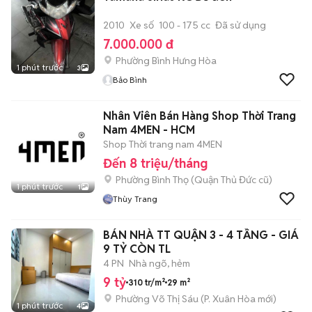
2010
Xe số
100 - 175 cc
Đã sử dụng
7.000.000 đ
Phường Bình Hưng Hòa
1 phút trước
3
Bảo Bình
Nhân Viên Bán Hàng Shop Thời Trang
Nam 4MEN - HCM
Shop Thời trang nam 4MEN
Đến 8 triệu/tháng
Phường Bình Thọ (Quận Thủ Đức cũ)
1 phút trước
1
Thùy Trang
BÁN NHÀ TT QUẬN 3 - 4 TẦNG - GIÁ
9 TỶ CÒN TL
4 PN
Nhà ngõ, hẻm
9 tỷ
310 tr/m²
29 m²
Phường Võ Thị Sáu
(
P. Xuân Hòa
mới)
1 phút trước
4