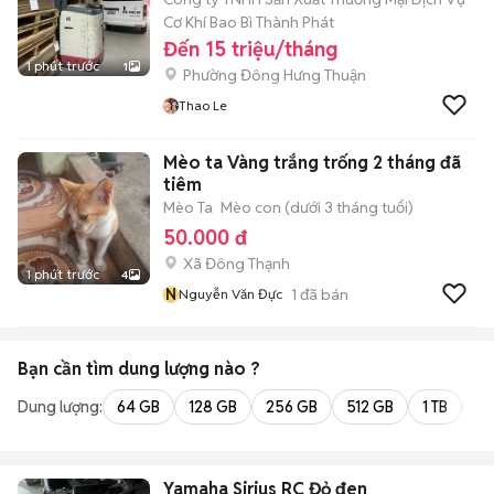
Cơ Khí Bao Bì Thành Phát
Đến 15 triệu/tháng
1 phút trước
1
Phường Đông Hưng Thuận
Thao Le
Mèo ta Vàng trắng trống 2 tháng đã
tiêm
Mèo Ta
Mèo con (dưới 3 tháng tuổi)
50.000 đ
Xã Đông Thạnh
1 phút trước
4
N
1
đã bán
Nguyễn Văn Đực
Bạn cần tìm
dung lượng
nào ?
Dung lượng:
64 GB
128 GB
256 GB
512 GB
1 TB
2 
Yamaha Sirius RC Đỏ đen