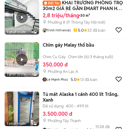
KHAI TRƯƠNG PHÒNG TRỌ
30m2 GIÁ RẺ GẦN EMART PHAN HUY
ÍCH GÒ VẤP
2,8 triệu/tháng
30 m²
Phường 8
(
P. Thông Tây Hội
mới)
5.0
32
đã bán
Trình Hifriendz
1 phút trước
8
Chim gáy Malay thổ bầu
Chim Cu Gáy
Chim lớn (từ 3 tháng tuổi)
350.000 đ
Phường An Lạc A
1 phút trước
1
5.0
13
đã bán
Lê Mạnh Phúc
Tủ mát Alaska 1 cánh 400 lít Trắng,
Xanh
Đã sử dụng
400 - 499 lít
3.500.000 đ
Phường Tây Thạnh
1 phút trước
6
1538
đã