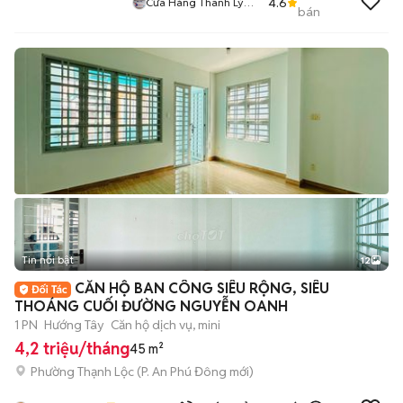
4.6
Cửa Hàng Thanh Lý
bán
Đồ Cũ
Tin nổi bật
12
+
2
CĂN HỘ BAN CÔNG SIÊU RỘNG, SIÊU
THOÁNG CUỐI ĐƯỜNG NGUYỄN OANH
1 PN
Hướng Tây
Căn hộ dịch vụ, mini
4,2 triệu/tháng
45 m²
Phường Thạnh Lộc
(
P. An Phú Đông
mới)