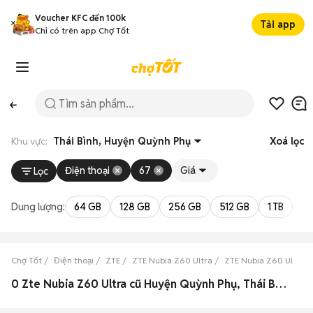
Voucher KFC đến 100k
Tải app
Chỉ có trên app Chợ Tốt
Khu vực:
Thái Bình, Huyện Quỳnh Phụ
Xoá lọc
Điện thoại
67
Giá
Lọc
Dung lượng:
64 GB
128 GB
256 GB
512 GB
1 TB
2 
Chợ Tốt
Điện thoại
ZTE
ZTE Nubia Z60 Ultra
ZTE Nubia Z60 Ultra T
0 Zte Nubia Z60 Ultra cũ Huyện Quỳnh Phụ, Thái Bình đẹp