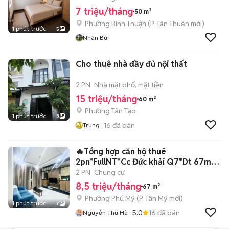
7 triệu/tháng
50 m²
Phường Bình Thuận
(
P. Tân Thuận
mới)
1 phút trước
5
Nhân Bùi
Cho thuê nhà đầy đủ nội thất
2 PN
Nhà mặt phố, mặt tiền
15 triệu/tháng
60 m²
Phường Tân Tạo
1 phút trước
3
16
đã bán
Trung
🔥Tổng hợp căn hộ thuê
2pn*FullNT*Cc Đức khải Q7*Dt 67m2-
8.5 tr
2 PN
Chung cư
8,5 triệu/tháng
67 m²
Phường Phú Mỹ
(
P. Tân Mỹ
mới)
1 phút trước
7
5.0
16
đã bán
Nguyễn Thu Hà