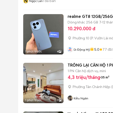
N
1
đã bán
Ngọc Lan
realme GT8 12GB/256G
Dòng khác
256 GB
7-12 thá
10.290.000 đ
Phường 10
(
P. Vườn Lài
mớ
5.0
77
đã 
Di Động Mỹ
1 phút trước
4
TRỐNG LẠI CĂN HỘ 1 
1 PN
Căn hộ dịch vụ, mini
4,3 triệu/tháng
35 m²
Phường Tân Chánh Hiệp
(
Kiều Ngân
1 phút trước
7