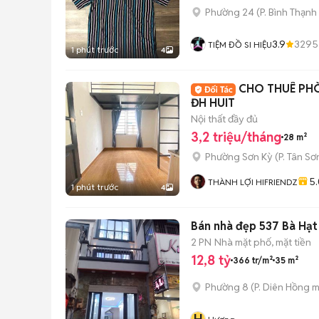
Phường 24
(
P. Bình Thạnh
3.9
3295
TIỆM ĐỒ SI HIỆU
1 phút trước
4
CHO THUÊ PHÒ
ĐH HUIT
Nội thất đầy đủ
3,2 triệu/tháng
28 m²
Phường Sơn Kỳ
(
P. Tân Sơ
5.
THÀNH LỢI HIFRIENDZ
1 phút trước
4
Bán nhà đẹp 537 Bà Hạt 
2 PN
Nhà mặt phố, mặt tiền
12,8 tỷ
366 tr/m²
35 m²
Phường 8
(
P. Diên Hồng
m