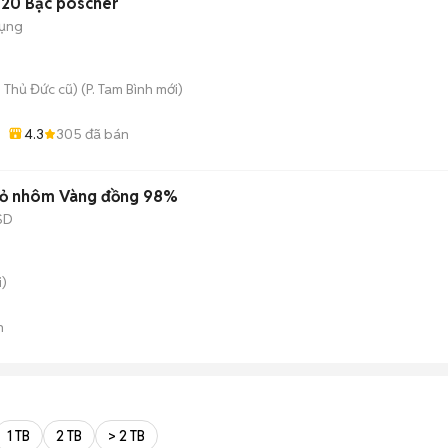
20 Bạc poscher
dụng
 Thủ Đức cũ)
(
P. Tam Bình
mới)
4.3
305
đã bán
 Vỏ nhôm Vàng đồng 98%
SD
)
n
1 TB
2 TB
> 2 TB