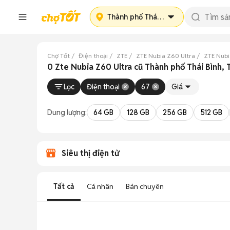
Thành phố Thái Bình
Chợ Tốt
Điện thoại
ZTE
ZTE Nubia Z60 Ultra
ZTE Nubi
0 Zte Nubia Z60 Ultra cũ Thành phố Thái Bình, 
Lọc
Điện thoại
67
Giá
Dung lượng:
64 GB
128 GB
256 GB
512 GB
Siêu thị điện tử
Tất cả
Cá nhân
Bán chuyên