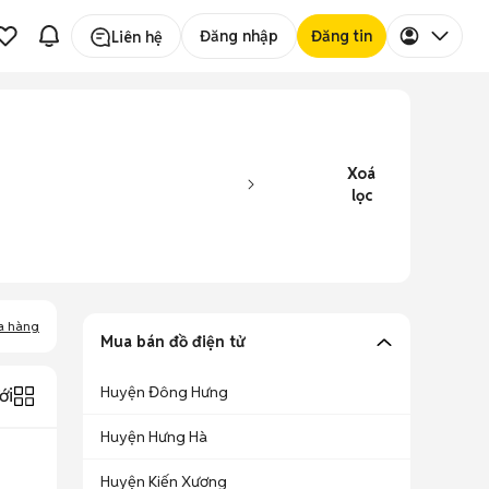
Đăng nhập
Đăng tin
Liên hệ
Xoá
lọc
a hàng
Mua bán đồ điện tử
Huyện Đông Hưng
ới
Huyện Hưng Hà
Huyện Kiến Xương