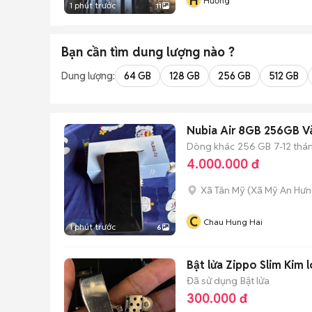
H
Hương
1 phút trước
11
Bạn cần tìm
dung lượng
nào ?
Dung lượng:
64 GB
128 GB
256 GB
512 GB
Nubia Air 8GB 256GB V
Dòng khác
256 GB
7-12 thá
4.000.000 đ
Xã Tân Mỹ
(
Xã Mỹ An Hư
C
Chau Hung Hai
1 phút trước
6
Bật lửa Zippo Slim Kim l
Đã sử dụng
Bật lửa
300.000 đ