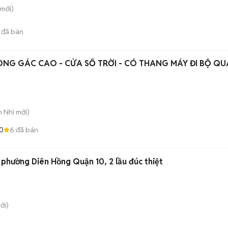
mới)
đã bán
NG GÁC CAO - CỬA SỔ TRỜI - CÓ THANG MÁY ĐI BỘ QU
n Nhì
mới)
0
6
đã bán
phường Diên Hồng Quận 10, 2 lầu đúc thiệt
ới)