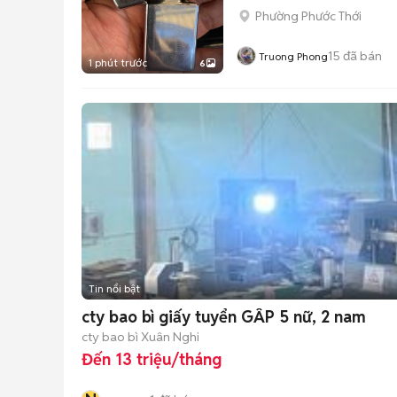
Phường Phước Thới
15
đã bán
Truong Phong
1 phút trước
6
Tin nổi bật
cty bao bì giấy tuyển GẤP 5 nữ, 2 nam
cty bao bì Xuân Nghi
Đến 13 triệu/tháng