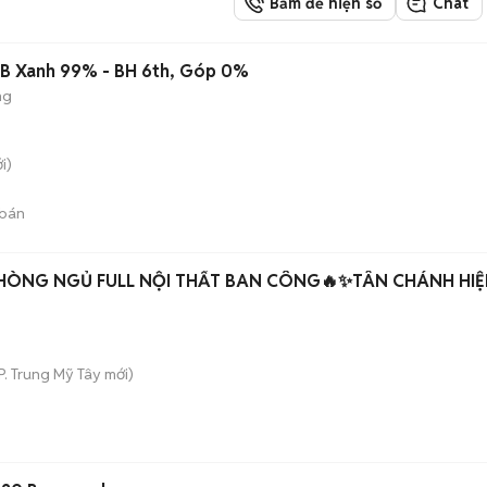
Bấm để hiện số
Chat
B Xanh 99% - BH 6th, Góp 0%
ng
i)
bán
PHÒNG NGỦ FULL NỘI THẤT BAN CÔNG🔥✨TÂN CHÁNH HIỆ
P. Trung Mỹ Tây
mới)