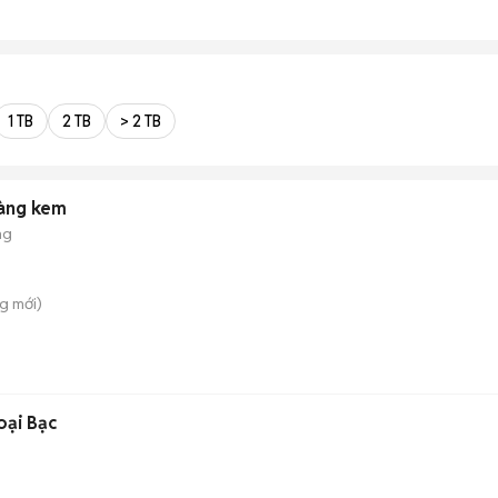
1 TB
2 TB
> 2 TB
àng kem
ng
ng
mới)
oại Bạc