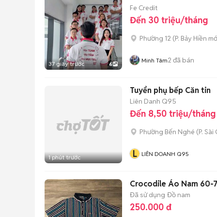
Fe Credit
Đến 30 triệu/tháng
Phường 12
(
P. Bảy Hiền
mớ
2
đã bán
Minh Tâm
37 giây trước
6
Tuyển phụ bếp Căn tin
Liên Danh Q95
Đến 8,50 triệu/tháng
Phường Bến Nghé
(
P. Sài
L
LIÊN DOANH Q95
1 phút trước
Crocodile Áo Nam 60-
Đã sử dụng
Đồ nam
250.000 đ