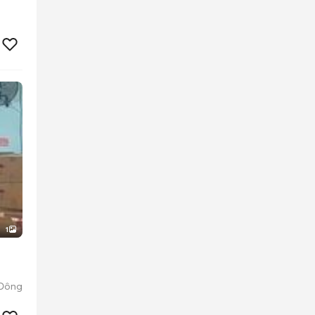
1
 Đông