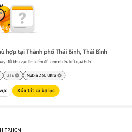
ù hợp tại Thành phố Thái Bình, Thái Bình
hay đổi khu vực tìm kiếm để xem nhiều kết quả hơn
ZTE
Nubia Z60 Ultra
 vực
Xóa tất cả bộ lọc
H TP.HCM