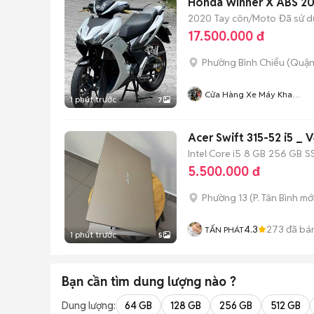
Honda Winner X ABS 20
2020
Tay côn/Moto
Đã sử 
17.500.000 đ
Phường Bình Chiểu (Quận
Cửa Hàng Xe Máy Kha
1 phút trước
7
Hoàng
Acer Swift 315-52 i5 _
Intel Core i5
8 GB
256 GB
S
5.500.000 đ
Phường 13
(
P. Tân Bình
mới
4.3
273
đã bá
TẤN PHÁT
1 phút trước
5
Bạn cần tìm
dung lượng
nào ?
Dung lượng:
64 GB
128 GB
256 GB
512 GB