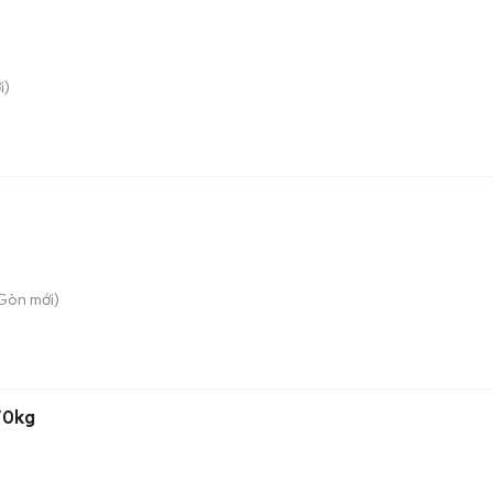
i)
 Gòn
mới)
70kg