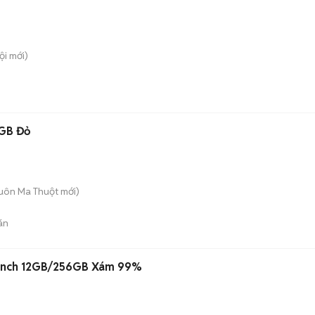
ội
mới)
4GB Đỏ
Buôn Ma Thuột
mới)
án
4 inch 12GB/256GB Xám 99%