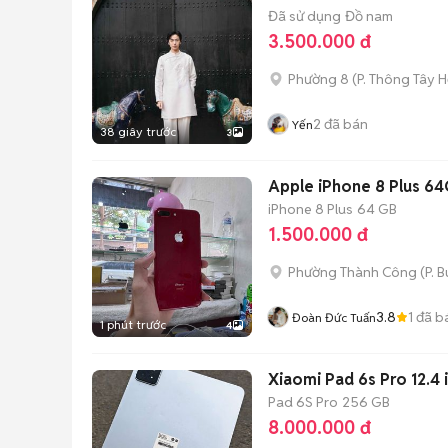
Đã sử dụng
Đồ nam
3.500.000 đ
Phường 8
(
P. Thông Tây H
2
đã bán
Yến
38 giây trước
3
Apple iPhone 8 Plus 6
iPhone 8 Plus
64 GB
1.500.000 đ
Phường Thành Công
(
P. 
3.8
1
đã b
Đoàn Đức Tuấn
1 phút trước
4
Xiaomi Pad 6s Pro 12.
Pad 6S Pro
256 GB
8.000.000 đ