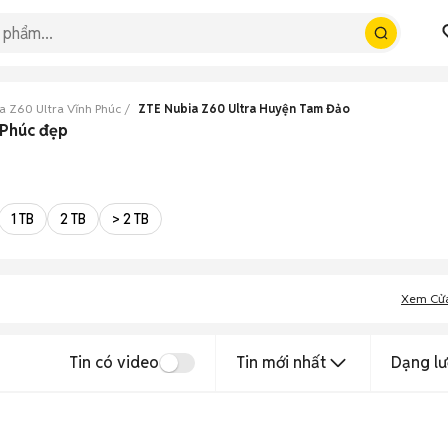
a Z60 Ultra Vĩnh Phúc
ZTE Nubia Z60 Ultra Huyện Tam Đảo
 Phúc đẹp
1 TB
2 TB
> 2 TB
Xem Cử
Tin có video
Tin mới nhất
Dạng lư