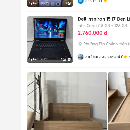
1.0
Kinh Thu
1 phút trước
4
Dell Inspiron 15 i7 Đen 
Intel Core i7
8 GB
< 128 GB
2.760.000 đ
Phường Tân Chánh Hiệp
(
4.0
1
PHƯƠNG LAPTOP PC
1 phút trước
2