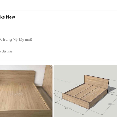
Like New
P. Trung Mỹ Tây
mới)
6
đã bán