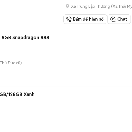
Xã Trung Lập Thượng
(
Xã Thái M
Bấm để hiện số
Chat
B 8GB Snapdragon 888
Thủ Đức cũ)
4GB/128GB Xanh
)