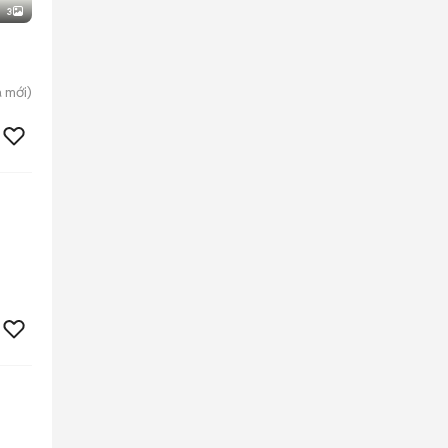
3
a
mới)