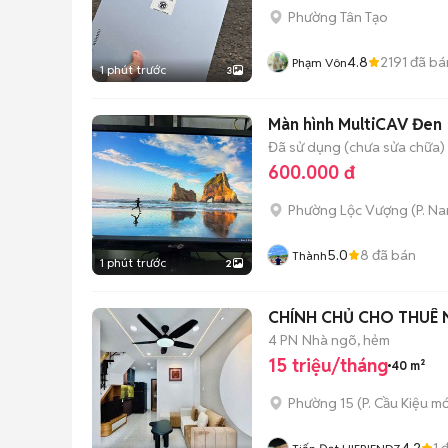
Phường Tân Tạo
4.8
2191
đã bá
Phạm Vôn
1 phút trước
3
Màn hình MultiCAV Đen
Đã sử dụng (chưa sửa chữa)
600.000 đ
Phường Lộc Vượng
(
P. N
5.0
8
đã bán
Thành
1 phút trước
2
CHÍNH CHỦ CHO THUÊ N
4 PN
Nhà ngõ, hẻm
15 triệu/tháng
40 m²
Phường 15
(
P. Cầu Kiệu
mớ
4.2
1
đ