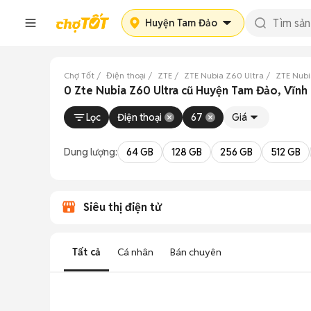
Huyện Tam Đảo
Chợ Tốt
Điện thoại
ZTE
ZTE Nubia Z60 Ultra
ZTE Nubi
0 Zte Nubia Z60 Ultra cũ Huyện Tam Đảo, Vĩnh
Lọc
Điện thoại
67
Giá
Dung lượng:
64 GB
128 GB
256 GB
512 GB
Siêu thị điện tử
Tất cả
Cá nhân
Bán chuyên