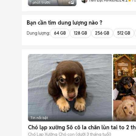
Tiến Đạt HIFRIENDZ
1 phút trước
6
Bạn cần tìm
dung lượng
nào ?
Dung lượng:
64 GB
128 GB
256 GB
512 GB
Tin nổi bật
Chó lạp xưởng Sô cô la chân lùn tai to 2 t
Chó Lạp Xưởng
Chó con (dưới 3 tháng tuổi)