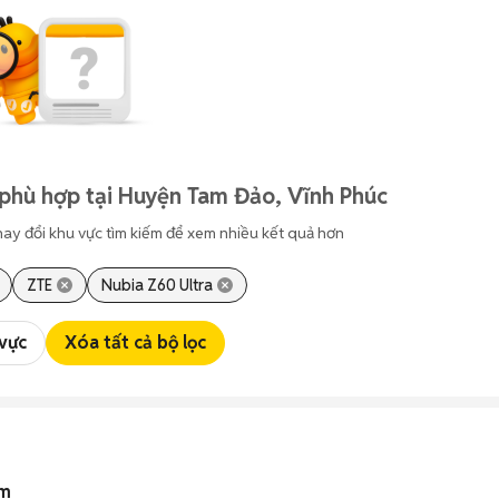
phù hợp tại Huyện Tam Đảo, Vĩnh Phúc
hay đổi khu vực tìm kiếm để xem nhiều kết quả hơn
ZTE
Nubia Z60 Ultra
 vực
Xóa tất cả bộ lọc
am