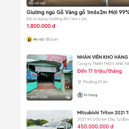
Tin nổi bật
Giường ngủ Gỗ Vàng gỗ 1m6x2m Mới 99
Đã sử dụng
Giường đôi 1.6m x 2m
1.800.000 đ
p
1
đã bán
Phi Vũ
NHÂN VIÊN KHO HÀNG G
Cong ty TNHH TMDV XNK Ti
Đến 11 triệu/tháng
Phường Dĩ An
Pv Hùng
1 phút trước
3
Mitsubishi Triton 2021
2021
95.000 km
Dầu
Tự độn
450.000.000 đ