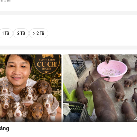
1 TB
2 TB
> 2 TB
3
háng