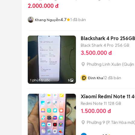
2.000.000 đ
4.7
1
đã bán
Khang Nguyễn
Blackshark 4 Pro 256G
Black Shark 4 Pro
256 GB
3.500.000 đ
Phường Linh Xuân (Quận 
Đ
12
đã bán
Đình Kha
1 phút trước
5
Xiaomi Redmi Note 11 
Redmi Note 11
128 GB
1.500.000 đ
Phường 9
(
P. Tân Hòa
mới