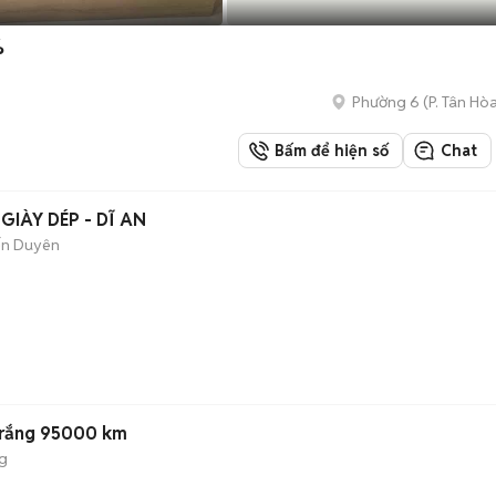
%
Phường 6
(
P. Tân Hò
Bấm để hiện số
Chat
IÀY DÉP - DĨ AN
ến Duyên
 Trắng 95000 km
g