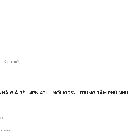
n
am Định
mới)
HÀ GIÁ RẺ - 4PN 4TL - MỚI 100% - TRUNG TÂM PHÚ NHU
i)
ã bán