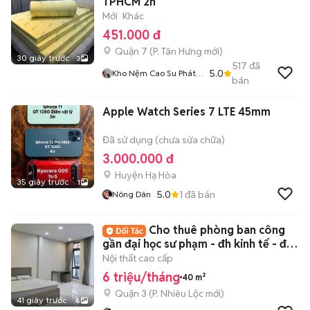
TPHCM 2h
Mới
Khác
451.000 đ
Quận 7
(
P. Tân Hưng
mới)
30 giây trước
3
517
đã
5.0
Kho Nệm Cao Su Phát
bán
Tài
Apple Watch Series 7 LTE 45mm
Đã sử dụng (chưa sửa chữa)
3.000.000 đ
Huyện Hạ Hòa
35 giây trước
1
5.0
1
đã bán
Nông Dân
Cho thuê phòng ban công
gần đại học sư phạm - đh kinh tế - đh
hoa sen
Nội thất cao cấp
6 triệu/tháng
40 m²
Quận 3
(
P. Nhiêu Lộc
mới)
41 giây trước
6