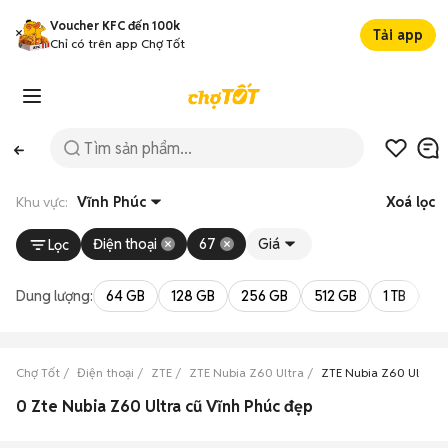
Voucher KFC đến 100k
Tải app
Chỉ có trên app Chợ Tốt
Khu vực:
Vĩnh Phúc
Xoá lọc
Điện thoại
67
Giá
Lọc
Dung lượng:
64 GB
128 GB
256 GB
512 GB
1 TB
2 
Chợ Tốt
Điện thoại
ZTE
ZTE Nubia Z60 Ultra
ZTE Nubia Z60 Ultra V
0 Zte Nubia Z60 Ultra cũ Vĩnh Phúc đẹp