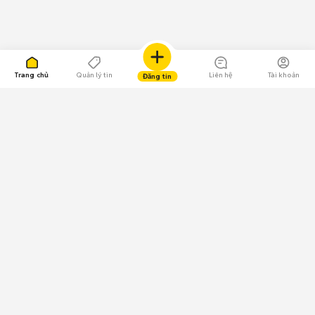
Trang chủ
Quản lý tin
Liên hệ
Tài khoản
Đăng tin
109.000 Bình chọn
Tải ứng dụng Chợ Tốt
Về Chợ Tốt
Quy chế sàn
Chính sách bảo mật
Giải quyết tranh chấp
CÔNG TY TNHH CHỢ TỐT - Người đại diện theo pháp luật:
Nguyễn Trọng Tấn; GPDKKD: 0312120782 do Sở KH & ĐT TP.HCM cấp ngày
11/01/2013;