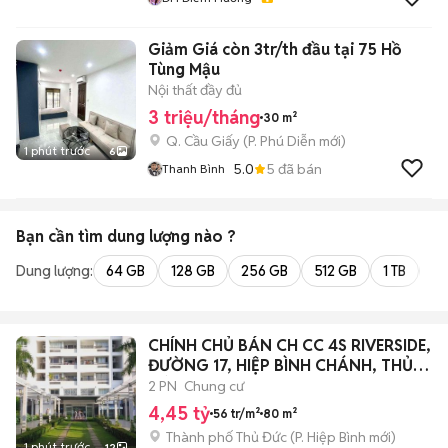
Giảm Giá còn 3tr/th đầu tại 75 Hồ
Tùng Mậu
Nội thất đầy đủ
3 triệu/tháng
30 m²
Q. Cầu Giấy
(
P. Phú Diễn
mới)
1 phút trước
6
5.0
5
đã bán
Thanh Bình
Bạn cần tìm
dung lượng
nào ?
Dung lượng:
64 GB
128 GB
256 GB
512 GB
1 TB
2 
CHÍNH CHỦ BÁN CH CC 4S RIVERSIDE,
ĐƯỜNG 17, HIỆP BÌNH CHÁNH, THỦ
ĐỨC
2 PN
Chung cư
4,45 tỷ
56 tr/m²
80 m²
Thành phố Thủ Đức
(
P. Hiệp Bình
mới)
1 phút trước
12