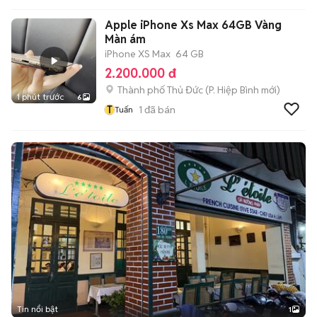
Apple iPhone Xs Max 64GB Vàng
Màn ám
iPhone XS Max
64 GB
2.200.000 đ
Thành phố Thủ Đức
(
P. Hiệp Bình
mới)
1 phút trước
6
T
1
đã bán
Tuấn
Tin nổi bật
1