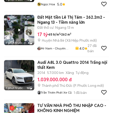
N
5.0
Ngọc Hoa
Đất Mặt tiền Lê Thị Tám - 262.2m2 -
Ngang 13 - Tiềm năng lớn
Đất thổ cư
Ngang 13 m
17 tỷ
65 tr/m²
262 m²
Huyện Nhà Bè
(
Xã Hiệp Phước
mới)
1 phút trước
4
27
đã
4.0
Mr Nam - Chuyên
bán
Trang Môi Giới BĐS
Audi A8L 3.0 Quattro 2014 Trắng nội
thất Kem
2014
57.000 km
Xăng
Tự động
1.039.000.000 đ
Thành phố Thủ Đức
(
P. Phước Long
mới)
1 phút trước
15
1
đã bán
Trần Thiên Phát Xe Cũ
TƯ VẤN NHÀ PHỐ THU NHẬP CAO -
KHÔNG KINH NGHIỆM