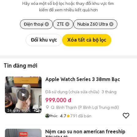
Hãy xóa một số bộ lọc hoặc thay đổi khu vực tìm 
kiếm để xem nhiều kết quả hơn
Điện thoại
ZTE
Nubia Z60 Ultra
Đổi khu vực
Xóa tất cả bộ lọc
Tin đăng mới
Apple Watch Series 3 38mm Bạc
Đã sử dụng (chưa sửa chữa)
3 tháng
999.000 đ
Q. Bình Thạnh
(
P. Bình Lợi Trung
mới)
26 giây trước
4
4.7
791
đã bán
Phúc
Nệm cao su non american freeship