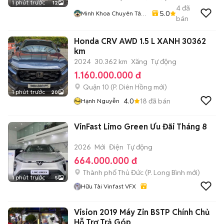
1 phút trước
12
4
đã
5.0
Minh Khoa Chuyên Tân
bán
Bình - Tân Phú
Honda CRV AWD 1.5 L XANH 30362
km
2024
30.362 km
Xăng
Tự động
1.160.000.000 đ
Quận 10
(
P. Diên Hồng
mới)
1 phút trước
20
4.0
18
đã bán
Hạnh Nguyễn
VinFast Limo Green Ưu Đãi Tháng 8
2026
Mới
Điện
Tự động
664.000.000 đ
Thành phố Thủ Đức
(
P. Long Bình
mới)
1 phút trước
5
Hữu Tài Vinfast VFX
Vision 2019 Máy Zin BSTP Chính Chủ
Hỗ Trợ Trả Góp