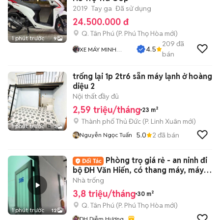
2019
Tay ga
Đã sử dụng
24.500.000 đ
Q. Tân Phú
(
P. Phú Thọ Hòa
mới)
1 phút trước
9
209
đã
4.5
XE MÁY MINH
bán
ĐĂNG
trống lại 1p 2tr6 sẵn máy lạnh ở hoàng
diệu 2
Nội thất đầy đủ
2,59 triệu/tháng
23 m²
Thành phố Thủ Đức
(
P. Linh Xuân
mới)
1 phút trước
3
5.0
2
đã bán
Nguyễn Ngọc Tuấn
Phòng trọ giá rẻ - an ninh đi
bộ ĐH Văn Hiến, có thang máy, máy
giặt
Nhà trống
3,8 triệu/tháng
30 m²
Q. Tân Phú
(
P. Phú Thọ Hòa
mới)
1 phút trước
12
DH Diễm Hương