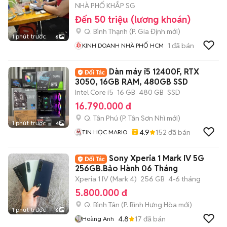
NHÀ PHỐ KHẮP SG
Đến 50 triệu (lương khoán)
Q. Bình Thạnh
(
P. Gia Định
mới)
1 phút trước
6
1
đã bán
KINH DOANH NHÀ PHỐ HCM
Dàn máy i5 12400F, RTX
3050, 16GB RAM, 480GB SSD
Intel Core i5
16 GB
480 GB
SSD
16.790.000 đ
Q. Tân Phú
(
P. Tân Sơn Nhì
mới)
1 phút trước
4
4.9
152
đã bán
TIN HỌC MARIO
Sony Xperia 1 Mark IV 5G
256GB.Bảo Hành 06 Tháng
Xperia 1 IV (Mark 4)
256 GB
4-6 tháng
5.800.000 đ
Q. Bình Tân
(
P. Bình Hưng Hòa
mới)
1 phút trước
6
4.8
17
đã bán
Hoàng Anh