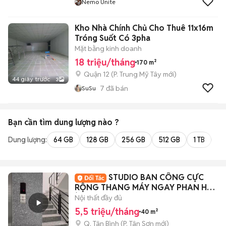
Nemo Unite
Kho Nhà Chính Chủ Cho Thuê 11x16m
Tróng Suốt Có 3pha
Mặt bằng kinh doanh
18 triệu/tháng
170 m²
Quận 12
(
P. Trung Mỹ Tây
mới)
44 giây trước
3
7
đã bán
SuSu
Bạn cần tìm
dung lượng
nào ?
Dung lượng:
64 GB
128 GB
256 GB
512 GB
1 TB
2 
STUDIO BAN CÔNG CỰC
RỘNG THANG MÁY NGAY PHAN HUY
ÍCH
Nội thất đầy đủ
5,5 triệu/tháng
40 m²
Q. Tân Bình
(
P. Tân Sơn
mới)