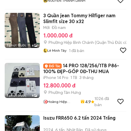
N
NGUYỄN THÀNH DANH
3 Quần jean Tommy Hilfiger nam
Slimfit size 30 x32
Mới
Đồ nam
1.000.000 đ
Phường Hiệp Bình Chánh (Quận Thủ Đức cũ)
1 phút trước
6
L
1
đã bán
Lê Minh Tây
14 PRO 128/256/1TB P86-
100% ĐẸP-GÓP 0Đ-THU MUA
iPhone 14 Pro
1 TB
3 tháng
12.800.000 đ
Phường Tân Hưng
1 phút trước
6
1026
đã
4.9
Hoàng Hiệp
bán
Mobile
Isuzu FRR650 6.2 tấn 2024 Trắng
2024
6 tấn
Nhật Bản
Đã sử dụng