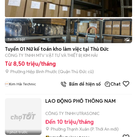
Tin nổi bật
3
Tuyển 01 Nữ kế toán kho làm việc tại Thủ Đức
CÔNG TY TNHH MTV VẬT TƯ VÀ THIẾT BỊ KIM HẢI
Từ 8,50 triệu/tháng
Phường Hiệp Bình Phước (Quận Thủ Đức cũ)
Bấm để hiện số
Chat
Kim Hải Technic
LAO ĐỘNG PHỔ THÔNG NAM
CÔNG TY TNHH UTRASONIC
Đến 10 triệu/tháng
Phường Thạnh Xuân
(
P. Thới An
mới)
1 phút trước