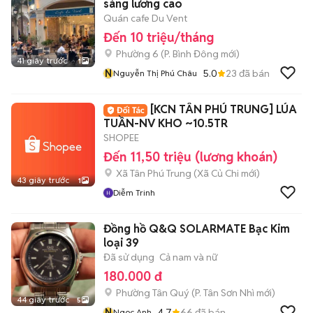
sáng lương cao
Quán cafe Du Vent
Đến 10 triệu/tháng
Phường 6
(
P. Bình Đông
mới)
41 giây trước
1
N
5.0
23
đã bán
Nguyễn Thị Phú Châu
[KCN TÂN PHÚ TRUNG] LÚA
TUẦN-NV KHO ~10.5TR
SHOPEE
Đến 11,50 triệu (lương khoán)
Xã Tân Phú Trung
(
Xã Củ Chi
mới)
43 giây trước
1
Diễm Trinh
Đồng hồ Q&Q SOLARMATE Bạc Kim
loại 39
Đã sử dụng
Cả nam và nữ
180.000 đ
Phường Tân Quý
(
P. Tân Sơn Nhì
mới)
44 giây trước
5
N
4.7
66
đã bán
Ngoc Anh