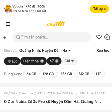
Voucher KFC đến 100k
Tải app
Chỉ có trên app Chợ Tốt
Khu vực:
Quảng Ninh, Huyện Đầm Hà
Xoá lọc
Điện thoại
67
Giá
Lọc
Dung lượng:
64 GB
128 GB
256 GB
512 GB
1 TB
2 
Chợ Tốt
Điện thoại
ZTE
ZTE Nubia Z60S Pro
ZTE Nubia Z60S Pro Q
0 Zte Nubia Z60s Pro cũ Huyện Đầm Hà, Quảng Ninh đẹp