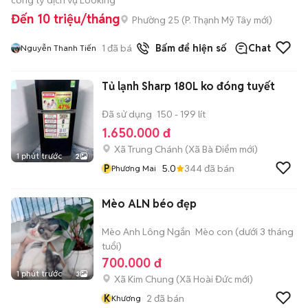
công ty dịch vụ Looking
Đến 10 triệu/tháng
Phường 25
(
P. Thạnh Mỹ Tây
mới)
1
đã bán
Bấm để hiện số
Chat
Nguyễn Thanh Tiến
Tủ lạnh Sharp 180L ko đóng tuyết
Đã sử dụng
150 - 199 lít
1.650.000 đ
Xã Trung Chánh
(
Xã Bà Điểm
mới)
1 phút trước
2
P
5.0
344
đã bán
Phương Mai
Mèo ALN béo đẹp
Mèo Anh Lông Ngắn
Mèo con (dưới 3 tháng
tuổi)
700.000 đ
1 phút trước
3
Xã Kim Chung
(
Xã Hoài Đức
mới)
K
2
đã bán
Khương