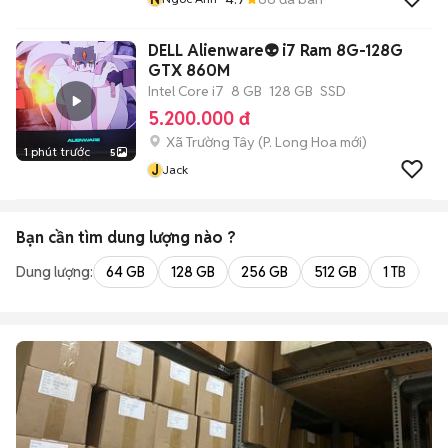
DELL Alienware👽 i7 Ram 8G-128G
GTX 860M
Intel Core i7
8 GB
128 GB
SSD
5.200.000 đ
Xã Trường Tây
(
P. Long Hoa
mới)
1 phút trước
5
J
Jack
Bạn cần tìm
dung lượng
nào ?
Dung lượng:
64 GB
128 GB
256 GB
512 GB
1 TB
2 