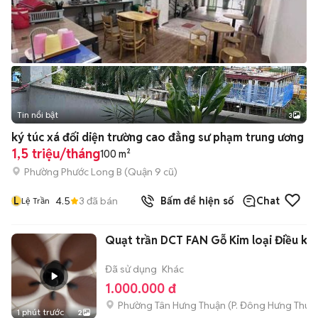
Tin nổi bật
3
ký túc xá đối diện trường cao đẳng sư phạm trung ương
1,5 triệu/tháng
100 m²
Phường Phước Long B (Quận 9 cũ)
L
4.5
3
đã bán
Bấm để hiện số
Chat
Lệ Trần
Quạt trần DCT FAN Gỗ Kim loại Điều kh
Đã sử dụng
Khác
1.000.000 đ
Phường Tân Hưng Thuận
(
P. Đông Hưng Thuậ
1 phút trước
2