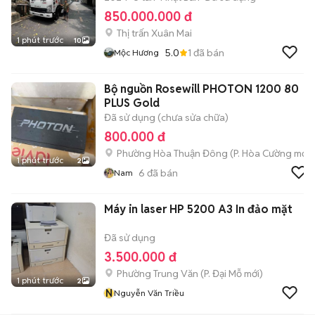
850.000.000 đ
Thị trấn Xuân Mai
1 phút trước
10
5.0
1
đã bán
Mộc Hương
Bộ nguồn Rosewill PHOTON 1200 80
PLUS Gold
Đã sử dụng (chưa sửa chữa)
800.000 đ
Phường Hòa Thuận Đông
(
P. Hòa Cường
mới)
1 phút trước
2
6
đã bán
Nam
Máy in laser HP 5200 A3 In đảo mặt
Đã sử dụng
3.500.000 đ
Phường Trung Văn
(
P. Đại Mỗ
mới)
1 phút trước
2
N
Nguyễn Văn Triều