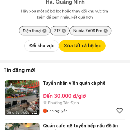
Hà, Quảng Ninh
Hãy xóa một số bộ lọc hoặc thay đổi khu vực tìm 
kiếm để xem nhiều kết quả hơn
Điện thoại
ZTE
Nubia Z60S Pro
Đổi khu vực
Xóa tất cả bộ lọc
Tin đăng mới
Tuyển nhân viên quán cà phê
Đến 30.000 đ/giờ
Phường Tân Định
Linh Nguyễn
38 giây trước
2
Quán cafe q8 tuyển bếp nấu đồ ăn