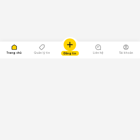
Trang chủ
Quản lý tin
Liên hệ
Tài khoản
Đăng tin
109.000 Bình chọn
Tải ứng dụng Chợ Tốt
Về Chợ Tốt
Quy chế sàn
Chính sách bảo mật
Giải quyết tranh chấp