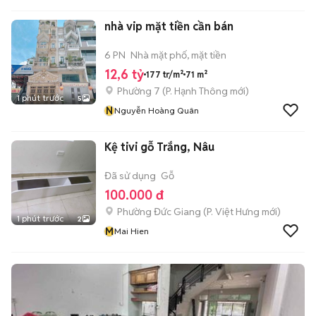
nhà vip mặt tiền cần bán
6 PN
Nhà mặt phố, mặt tiền
12,6 tỷ
177 tr/m²
71 m²
Phường 7
(
P. Hạnh Thông
mới)
1 phút trước
5
N
Nguyễn Hoàng Quân
Kệ tivi gỗ Trắng, Nâu
Đã sử dụng
Gỗ
100.000 đ
Phường Đức Giang
(
P. Việt Hưng
mới)
1 phút trước
2
M
Mai Hien