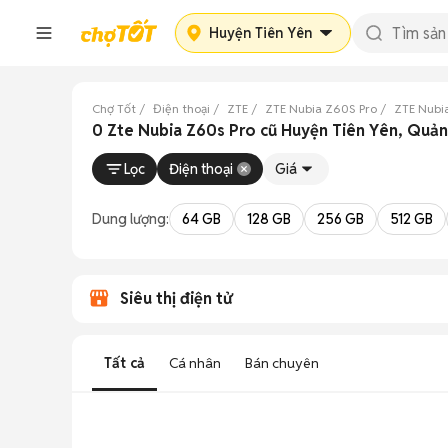
Huyện Tiên Yên
Chợ Tốt
Điện thoại
ZTE
ZTE Nubia Z60S Pro
ZTE Nubi
0 Zte Nubia Z60s Pro cũ Huyện Tiên Yên, Quả
Lọc
Điện thoại
Giá
Dung lượng:
64 GB
128 GB
256 GB
512 GB
Siêu thị điện tử
Tất cả
Cá nhân
Bán chuyên