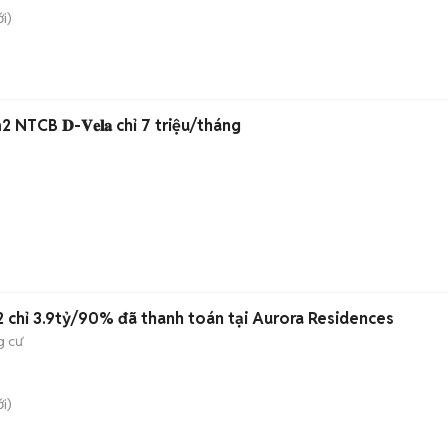
i)
NTCB 𝐃-𝐕𝐞𝐥𝐚 chỉ 7 triệu/tháng
chỉ 3.9tỷ/90% đã thanh toán tại Aurora Residences
g cư
i)