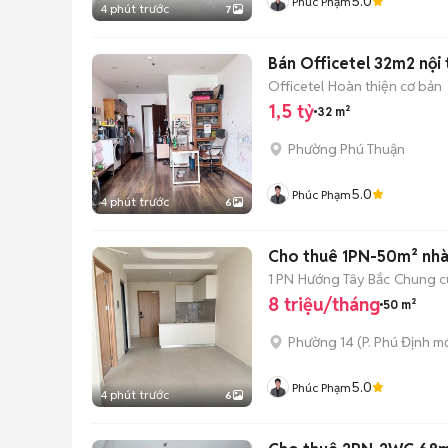
5.0
Phúc Phạm
4 phút trước
7
Bán Officetel 32m2 nội t
Officetel
Hoàn thiện cơ bản
1,5 tỷ
32 m²
Phường Phú Thuận
5.0
Phúc Phạm
4 phút trước
6
Cho thuê 1PN-50m² nhà 
1 PN
Hướng Tây Bắc
Chung c
8 triệu/tháng
50 m²
Phường 14
(
P. Phú Định
mớ
5.0
Phúc Phạm
4 phút trước
6