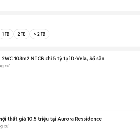
1 TB
2 TB
> 2 TB
 2WC 103m2 NTCB chỉ 5 tỷ tại D-Vela, Sổ sẵn
g cư
ội thất giá 10.5 triệu tại Aurora Ressidence
g cư