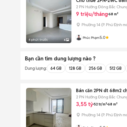
Cho thuê 2PN-2WC 68m2 
2 PN
Hướng Đông Bắc
Chun
9 triệu/tháng
68 m²
Phường 14
(
P. Phú Định
mớ
5.0
Phúc Phạm
4 phút trước
6
Bạn cần tìm
dung lượng
nào ?
Dung lượng:
64 GB
128 GB
256 GB
512 GB
Bán căn 2PN dt 68m2 chỉ
2 PN
Hướng Đông Bắc
Chun
3,55 tỷ
52 tr/m²
68 m²
Phường 14
(
P. Phú Định
mớ