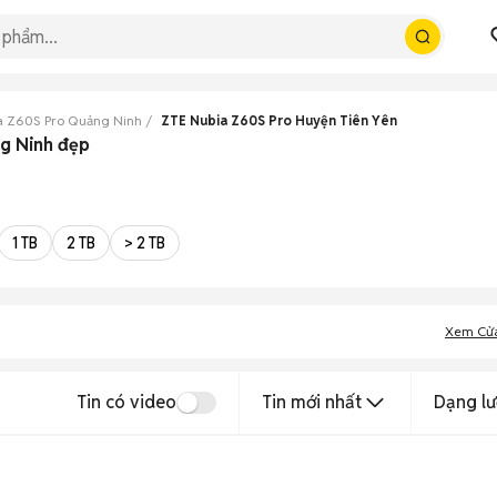
a Z60S Pro Quảng Ninh
ZTE Nubia Z60S Pro Huyện Tiên Yên
ng Ninh đẹp
1 TB
2 TB
> 2 TB
Xem Cử
Tin có video
Tin mới nhất
Dạng lư