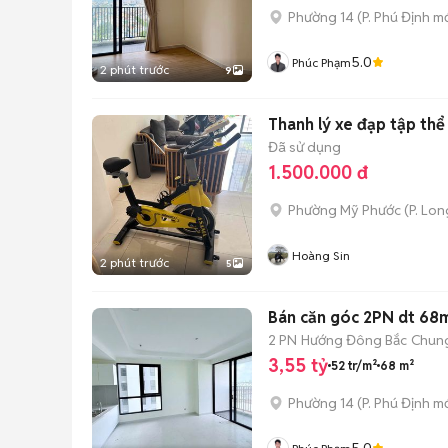
Phường 14
(
P. Phú Định
mớ
5.0
Phúc Phạm
2 phút trước
9
Thanh lý xe đạp tập th
Đã sử dụng
1.500.000 đ
Phường Mỹ Phước
(
P. Lo
Hoàng Sin
2 phút trước
5
Bán căn góc 2PN dt 68m
2 PN
Hướng Đông Bắc
Chun
3,55 tỷ
52 tr/m²
68 m²
Phường 14
(
P. Phú Định
mớ
5.0