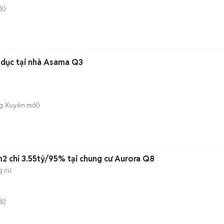
i)
ể dục tại nhà Asama Q3
ng Xuyên
mới)
2 chỉ 3.55tỷ/95% tại chung cư Aurora Q8
g cư
i)