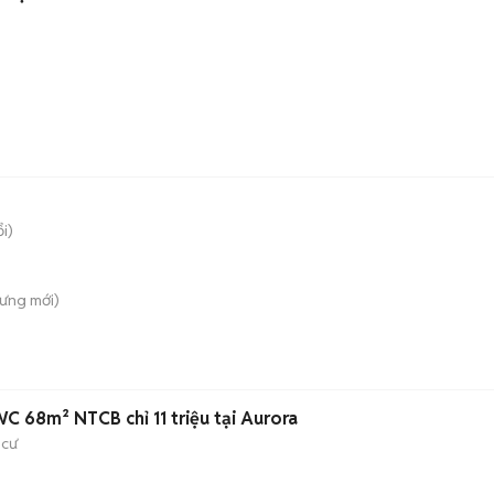
i)
Hưng
mới)
C 68m² NTCB chỉ 11 triệu tại Aurora
 cư