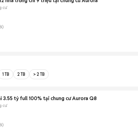
nhà trống chỉ 9 triệu tại chung cư Aurora
g cư
i)
1 TB
2 TB
> 2 TB
 3.55 tỷ full 100% tại chung cư Aurora Q8
g cư
i)