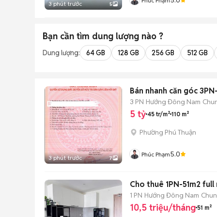
Phúc Phạm
3 phút trước
5
Bạn cần tìm
dung lượng
nào ?
Dung lượng:
64 GB
128 GB
256 GB
512 GB
Bán nhanh căn góc 3PN-
3 PN
Hướng Đông Nam
Chun
5 tỷ
45 tr/m²
110 m²
Phường Phú Thuận
5.0
Phúc Phạm
3 phút trước
7
Cho thuê 1PN-51m2 full n
1 PN
Hướng Đông Nam
Chun
10,5 triệu/tháng
51 m²