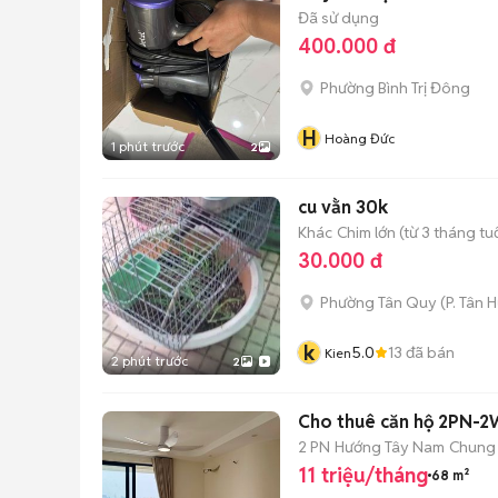
Đã sử dụng
400.000 đ
Phường Bình Trị Đông
H
Hoàng Đức
1 phút trước
2
cu vằn 30k
Khác
Chim lớn (từ 3 tháng tuổ
30.000 đ
Phường Tân Quy
(
P. Tân 
k
5.0
13
đã bán
Kien
2 phút trước
2
Cho thuê căn hộ 2PN-2W
2 PN
Hướng Tây Nam
Chung
11 triệu/tháng
68 m²