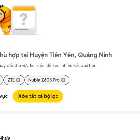
hù hợp tại Huyện Tiên Yên, Quảng Ninh
hay đổi khu vực tìm kiếm để xem nhiều kết quả hơn
ZTE
Nubia Z60S Pro
 vực
Xóa tất cả bộ lọc
 Nhựa