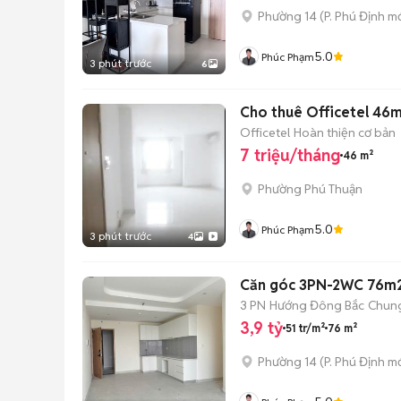
Phường 14
(
P. Phú Định
mớ
5.0
Phúc Phạm
3 phút trước
6
Cho thuê Officetel 46m2 
Officetel
Hoàn thiện cơ bản
7 triệu/tháng
46 m²
Phường Phú Thuận
5.0
Phúc Phạm
3 phút trước
4
Căn góc 3PN-2WC 76m2 
3 PN
Hướng Đông Bắc
Chun
3,9 tỷ
51 tr/m²
76 m²
Phường 14
(
P. Phú Định
mớ