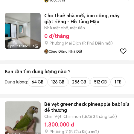
N
Ngọc Ánh
Cho thuê nhà mới, ban công, máy
giặt riêng - Hồ Tùng Mậu
Nhà mặt phố, mặt tiền
0 đ/tháng
Phường Mai Dịch
(
P. Phú Diễn
mới)
3 phút trước
5
Cộng Đồng Nhà Đất
Bạn cần tìm
dung lượng
nào ?
Dung lượng:
64 GB
128 GB
256 GB
512 GB
1 TB
2 
Bé vẹt greencheck pineapple babi siu
dễ thương
Chim Vẹt
Chim non (dưới 3 tháng tuổi)
1.300.000 đ
Phường 7
(
P. Cầu Kiệu
mới)