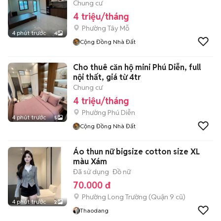
Chung cư
4 triệu/tháng
Phường Tây Mỗ
4 phút trước
4
Cộng Đồng Nhà Đất
Cho thuê căn hộ mini Phú Diễn, full
nội thất, giá từ 4tr
Chung cư
4 triệu/tháng
Phường Phú Diễn
4 phút trước
5
Cộng Đồng Nhà Đất
Áo thun nữ bigsize cotton size XL
màu Xám
Đã sử dụng
Đồ nữ
70.000 đ
Phường Long Trường (Quận 9 cũ)
4 phút trước
2
Thaodang