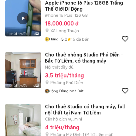
Apple iPhone 16 Plus 128GB Trắng
Thế Giới Di Động
iPhone 16 Plus
128 GB
18.000.000 đ
Xã Long Thuận
1 phút trước
3
H
5.0
15
đã bán
Hưng
Cho thuê phòng Studio Phú Diễn -
Bắc Từ Liêm, có thang máy
Nội thất đầy đủ
3,5 triệu/tháng
Phường Phú Diễn
1 phút trước
5
Cộng Đồng Nhà Đất
Cho thuê Studio có thang máy, full
nội thất tại Nam Từ Liêm
Căn hộ dịch vụ, mini
4 triệu/tháng
Phường Mỹ Đình 1
(
P. Từ Liêm
mới)