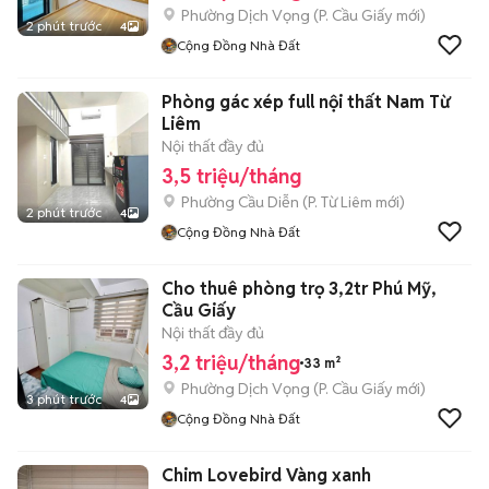
Phường Dịch Vọng
(
P. Cầu Giấy
mới)
2 phút trước
4
Cộng Đồng Nhà Đất
Phòng gác xép full nội thất Nam Từ
Liêm
Nội thất đầy đủ
3,5 triệu/tháng
Phường Cầu Diễn
(
P. Từ Liêm
mới)
2 phút trước
4
Cộng Đồng Nhà Đất
Cho thuê phòng trọ 3,2tr Phú Mỹ,
Cầu Giấy
Nội thất đầy đủ
3,2 triệu/tháng
33 m²
Phường Dịch Vọng
(
P. Cầu Giấy
mới)
3 phút trước
4
Cộng Đồng Nhà Đất
Chim Lovebird Vàng xanh