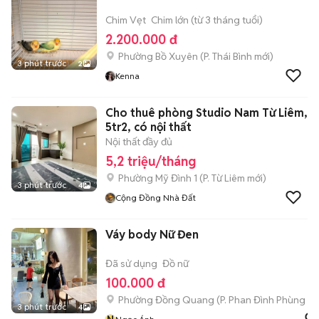
Chim Vẹt
Chim lớn (từ 3 tháng tuổi)
2.200.000 đ
Phường Bồ Xuyên
(
P. Thái Bình
mới)
3 phút trước
2
Kenna
Cho thuê phòng Studio Nam Từ Liêm,
5tr2, có nội thất
Nội thất đầy đủ
5,2 triệu/tháng
Phường Mỹ Đình 1
(
P. Từ Liêm
mới)
3 phút trước
4
Cộng Đồng Nhà Đất
Váy body Nữ Đen
Đã sử dụng
Đồ nữ
100.000 đ
Phường Đồng Quang
(
P. Phan Đình Phùng
mớ
3 phút trước
4