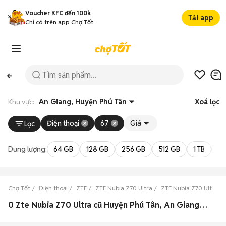
Voucher KFC đến 100k
Tải app
Chỉ có trên app Chợ Tốt
Khu vực:
An Giang, Huyện Phú Tân
Xoá lọc
Điện thoại
67
Giá
Lọc
Dung lượng:
64 GB
128 GB
256 GB
512 GB
1 TB
2 
Chợ Tốt
Điện thoại
ZTE
ZTE Nubia Z70 Ultra
ZTE Nubia Z70 Ultra A
0 Zte Nubia Z70 Ultra cũ Huyện Phú Tân, An Giang đẹp