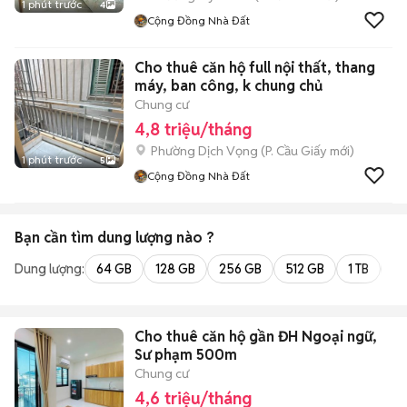
1 phút trước
4
Cộng Đồng Nhà Đất
Cho thuê căn hộ full nội thất, thang
máy, ban công, k chung chủ
Chung cư
4,8 triệu/tháng
Phường Dịch Vọng
(
P. Cầu Giấy
mới)
1 phút trước
5
Cộng Đồng Nhà Đất
Bạn cần tìm
dung lượng
nào ?
Dung lượng:
64 GB
128 GB
256 GB
512 GB
1 TB
2 
Cho thuê căn hộ gần ĐH Ngoại ngữ,
Sư phạm 500m
Chung cư
4,6 triệu/tháng