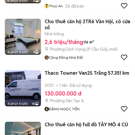
3 phút trước
2
T
26
đã bán
Thuý An
Cho thuê căn hộ 2TR6 Văn Hội, có cửa
sổ
Nhà trống
2,6 triệu/tháng
26 m²
Phường Dịch Vọng
(
P. Cầu Giấy
mới)
4 phút trước
4
Cộng Đồng Nhà Đất
Thaco Towner Van2S Trắng 57.351 km
2021
< 1 tấn
Đã sử dụng
130.000.000 đ
Phường Tân Tạo A
4 phút trước
15
ĐẶNG NGỌC TIẾN
Cho thuê căn hộ full đồ TÂY MỖ 4 CỦ