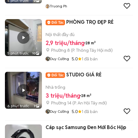
5 phút trước
2
Truong Ph
PHÒNG TRỌ ĐẸP RẺ
Nội thất đầy đủ
2,9 triệu/tháng
28 m²
Phường 8
(
P. Thông Tây Hội
mới)
5 phút trước
10
5.0
1
đã bán
Duy Cường
STUDIO GIÁ RẺ
Nhà trống
3 triệu/tháng
28 m²
Phường 14
(
P. An Hội Tây
mới)
6 phút trước
7
5.0
1
đã bán
Duy Cường
Cáp sạc Samsung Đen Mới Bóc Hộp