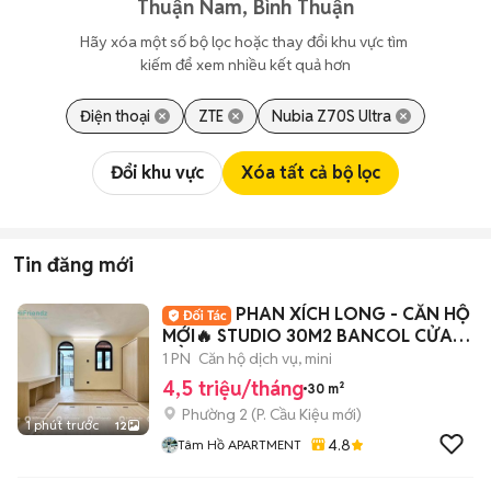
Thuận Nam, Bình Thuận
Hãy xóa một số bộ lọc hoặc thay đổi khu vực tìm 
kiếm để xem nhiều kết quả hơn
Điện thoại
ZTE
Nubia Z70S Ultra
Đổi khu vực
Xóa tất cả bộ lọc
Tin đăng mới
PHAN XÍCH LONG - CĂN HỘ
MỚI🔥 STUDIO 30M2 BANCOL CỬA
SỔ - FULL NT 100%
1 PN
Căn hộ dịch vụ, mini
4,5 triệu/tháng
30 m²
Phường 2
(
P. Cầu Kiệu
mới)
1 phút trước
12
4.8
Tâm Hồ APARTMENT