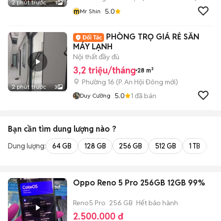
2 phút trước
1
m
5.0
Mr Shin
PHÒNG TRỌ GIÁ RẺ SẴN
MÁY LẠNH
Nội thất đầy đủ
3,2 triệu/tháng
28 m²
Phường 16
(
P. An Hội Đông
mới)
2 phút trước
3
5.0
1
đã bán
Duy Cường
Bạn cần tìm
dung lượng
nào ?
Dung lượng:
64 GB
128 GB
256 GB
512 GB
1 TB
2 
Oppo Reno 5 Pro 256GB 12GB 99%
Reno5 Pro
256 GB
Hết bảo hành
2.500.000 đ