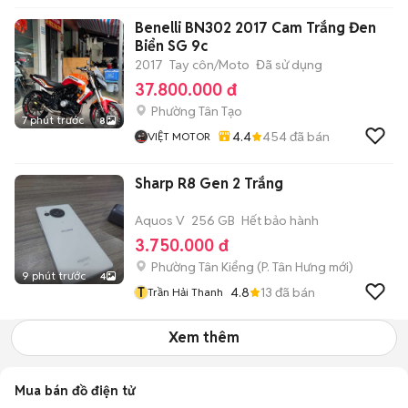
Benelli BN302 2017 Cam Trắng Đen
Biển SG 9c
2017
Tay côn/Moto
Đã sử dụng
37.800.000 đ
Phường Tân Tạo
7 phút trước
8
4.4
454
đã bán
VIỆT MOTOR
Sharp R8 Gen 2 Trắng
Aquos V
256 GB
Hết bảo hành
3.750.000 đ
Phường Tân Kiểng
(
P. Tân Hưng
mới)
9 phút trước
4
T
4.8
13
đã bán
Trần Hải Thanh
Xem thêm
Mua bán đồ điện tử