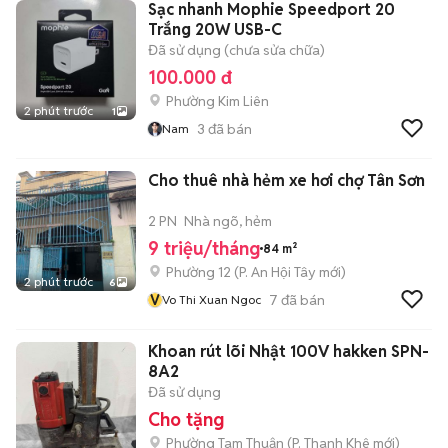
Sạc nhanh Mophie Speedport 20
Trắng 20W USB-C
Đã sử dụng (chưa sửa chữa)
100.000 đ
Phường Kim Liên
2 phút trước
1
3
đã bán
Nam
Cho thuê nhà hẻm xe hơi chợ Tân Sơn
2 PN
Nhà ngõ, hẻm
9 triệu/tháng
84 m²
Phường 12
(
P. An Hội Tây
mới)
2 phút trước
6
V
7
đã bán
Vo Thi Xuan Ngoc
Khoan rút lõi Nhật 100V hakken SPN-
8A2
Đã sử dụng
Cho tặng
Phường Tam Thuận
(
P. Thanh Khê
mới)