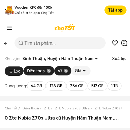
Voucher KFC đến 100k
Tải app
Chỉ có trên app Chợ Tốt
Khu vực:
Bình Thuận, Huyện Hàm Thuận Nam
Xoá lọc
Điện thoại
67
Giá
Lọc
Dung lượng:
64 GB
128 GB
256 GB
512 GB
1 TB
2 
Chợ Tốt
Điện thoại
ZTE
ZTE Nubia Z70S Ultra
ZTE Nubia Z70S Ultra
0 Zte Nubia Z70s Ultra cũ Huyện Hàm Thuận Nam, Bình Thuận đẹp