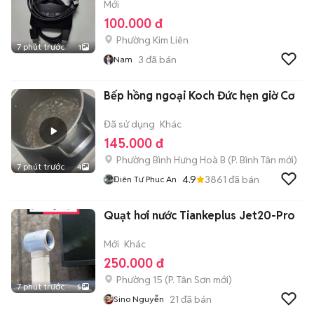
Mới
100.000 đ
Phường Kim Liên
7 phút trước
1
3
đã bán
Nam
Bếp hồng ngoại Koch Đức hẹn giờ Cơ
Đã sử dụng
Khác
145.000 đ
Phường Bình Hưng Hoà B
(
P. Bình Tân
mới)
7 phút trước
4
4.9
3861
đã bán
Điên Tư Phuc An
Quạt hơi nước Tiankeplus Jet20-Pro
Mới
Khác
250.000 đ
Phường 15
(
P. Tân Sơn
mới)
7 phút trước
5
21
đã bán
Sino Nguyễn