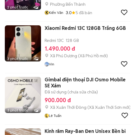
Phường Bến Thành
2 phút trước
4
K
3.0
5
đã bán
Kiến Văn
Xiaomi Redmi 13C 128GB Trắng 6GB
Redmi 13C
128 GB
1.490.000 đ
Xã Phú Dương
(
Xã Phú Hồ
mới)
3 phút trước
3
Vin
Gimbal điện thoại DJI Osmo Mobile
SE Xám
Đã sử dụng (chưa sửa chữa)
900.000 đ
Xã Xuân Thới Đông
(
Xã Xuân Thới Sơn
mới)
3 phút trước
1
L
Lê Tuấn
Kính râm Ray-Ban Đen Unisex Bền bỉ