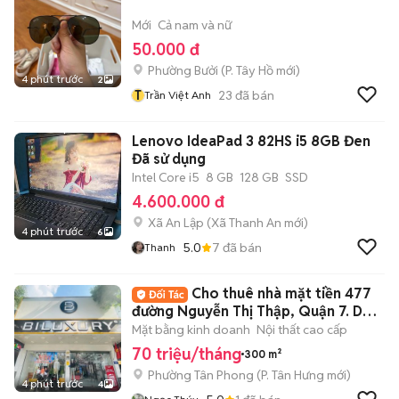
Mới
Cả nam và nữ
50.000 đ
Phường Bưởi
(
P. Tây Hồ
mới)
4 phút trước
2
T
23
đã bán
Trần Việt Anh
Lenovo IdeaPad 3 82HS i5 8GB Đen
Đã sử dụng
Intel Core i5
8 GB
128 GB
SSD
4.600.000 đ
Xã An Lập
(
Xã Thanh An
mới)
4 phút trước
6
5.0
7
đã bán
Thanh
Cho thuê nhà mặt tiền 477
đường Nguyễn Thị Thập, Quận 7. DT:
10x30m
Mặt bằng kinh doanh
Nội thất cao cấp
70 triệu/tháng
300 m²
Phường Tân Phong
(
P. Tân Hưng
mới)
4 phút trước
4