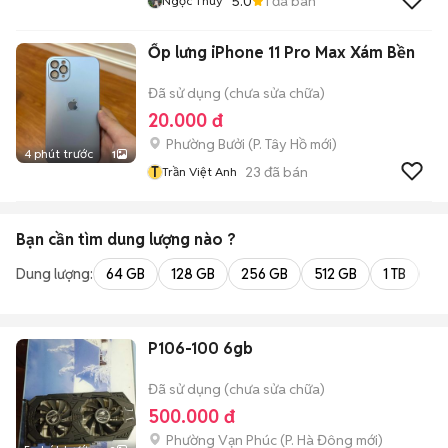
5.0
1
đã bán
Ngọc Thúy
Ốp lưng iPhone 11 Pro Max Xám Bền
Đã sử dụng (chưa sửa chữa)
20.000 đ
Phường Bưởi
(
P. Tây Hồ
mới)
4 phút trước
1
T
23
đã bán
Trần Việt Anh
Bạn cần tìm
dung lượng
nào ?
Dung lượng:
64 GB
128 GB
256 GB
512 GB
1 TB
2 
P106-100 6gb
Đã sử dụng (chưa sửa chữa)
500.000 đ
Phường Vạn Phúc
(
P. Hà Đông
mới)