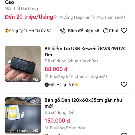
Cao
Nội Thất Hải Đăng
Đến 20 triệu/tháng
Phường Hiệp Tân
(
P. Phú Thạnh
mới)
1244
đã
C
Bấm để hiện số
Chat
Công Ty TNHH TM DV Đầu
bán
Tư Và Xây Dựng Hải Đăng
Bộ kiểm tra USB Keweisi KWS-1902C
Đen
Đã sử dụng (chưa sửa chữa)
88.000 đ
Phường 5
(
P. Chánh Hưng
mới)
2 phút trước
5
5.0
Việt Hùng
Bàn gỗ Đen 120x60x35cm gần như
mới
Đã sử dụng
Gỗ
150.000 đ
Phường Đông Hòa
2 phút trước
2