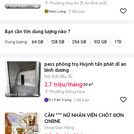
Phường Hòa An
(
P. An Khê
mới)
1 phút trước
3
N
7
đã bán
Nam Long
Bạn cần tìm
dung lượng
nào ?
Dung lượng:
64 GB
128 GB
256 GB
512 GB
1 TB
2 
pass phòng trọ Huỳnh tấn phát dĩ an
bình dương
Nội thất đầy đủ
2,7 triệu/tháng
20 m²
Phường Đông Hòa
1 phút trước
4
1
đã bán
Trí Trần Trọng
CẦN *** NỮ NHÂN VIÊN CHỐT ĐƠN
ONlINE
Shop Đan Hồng