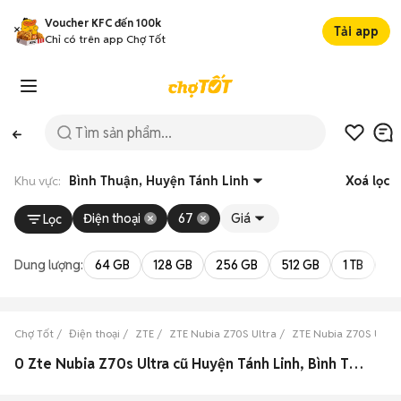
Voucher KFC đến 100k
Tải app
Chỉ có trên app Chợ Tốt
Khu vực:
Bình Thuận, Huyện Tánh Linh
Xoá lọc
Điện thoại
67
Giá
Lọc
Dung lượng:
64 GB
128 GB
256 GB
512 GB
1 TB
2 
Chợ Tốt
Điện thoại
ZTE
ZTE Nubia Z70S Ultra
ZTE Nubia Z70S Ultra
0 Zte Nubia Z70s Ultra cũ Huyện Tánh Linh, Bình Thuận đẹp