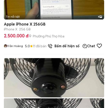
Tin nổi bật
4
Apple iPhone X 256GB
iPhone X
256 GB
2.500.000 đ
Phường Phú Thọ Hòa
5.0
11
đã bán
Bấm để hiện số
Chat
Trần Hoàng