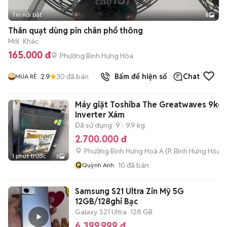
Tin nổi bật
5
Thân quạt dùng pin chân phổ thông
Mới
Khác
165.000 đ
Phường Bình Hưng Hòa
2.9
30
đã bán
Bấm để hiện số
Chat
MUA RẺ
Máy giặt Toshiba The Greatwaves 9kg
Inverter Xám
Đã sử dụng
9 - 9.9 kg
2.700.000 đ
Phường Bình Hưng Hoà A
(
P. Bình Hưng Hòa
m
1 phút trước
3
Q
10
đã bán
Quỳnh Anh
Samsung S21 Ultra Zin Mỹ 5G
12GB/128ghi Bạc
Galaxy S21 Ultra
128 GB
6.399.999 đ