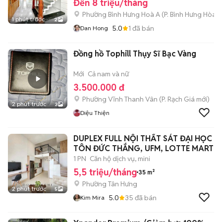
Đến 8 triệu/tháng
Phường Bình Hưng Hoà A
(
P. Bình Hưng Hòa
m
1 phút trước
2
5.0
1
đã bán
Dan Hong
Đồng hồ Tophill Thụy Sĩ Bạc Vàng
Mới
Cả nam và nữ
3.500.000 đ
Phường Vĩnh Thanh Vân
(
P. Rạch Giá
mới)
2 phút trước
3
Diệu Thiện
DUPLEX FULL NỘI THẤT SÁT ĐẠI HỌC
TÔN ĐỨC THẮNG, UFM, LOTTE MART
1 PN
Căn hộ dịch vụ, mini
5,5 triệu/tháng
35 m²
Phường Tân Hưng
2 phút trước
5
5.0
35
đã bán
Kim Mira