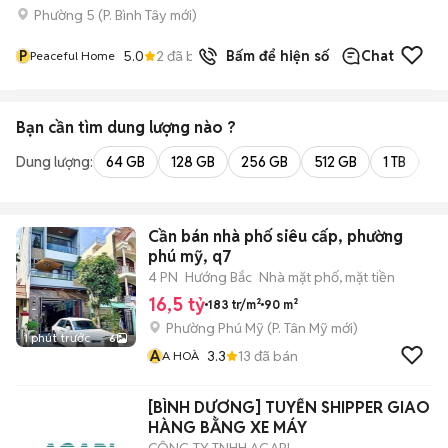
Phường 5
(
P. Bình Tây
mới)
P
5.0
2
đã bán
Bấm để hiện số
Chat
Peaceful Home
Bạn cần tìm
dung lượng
nào ?
Dung lượng:
64 GB
128 GB
256 GB
512 GB
1 TB
2 
Cần bán nhà phố siêu cấp, phường
phú mỹ, q7
4 PN
Hướng Bắc
Nhà mặt phố, mặt tiền
16,5 tỷ
183 tr/m²
90 m²
Phường Phú Mỹ
(
P. Tân Mỹ
mới)
1 phút trước
6
A
3.3
13
đã bán
A HOÀ
[BÌNH DƯƠNG] TUYỂN SHIPPER GIAO
HÀNG BẰNG XE MÁY