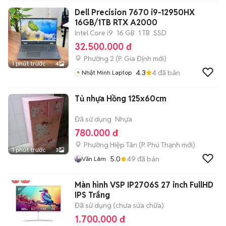
Dell Precision 7670 i9-12950HX
16GB/1TB RTX A2000
Intel Core i9
16 GB
1 TB
SSD
32.500.000 đ
Phường 2
(
P. Gia Định
mới)
1 phút trước
4
4.3
4
đã bán
Nhật Minh Laptop
Tủ nhựa Hồng 125x60cm
Đã sử dụng
Nhựa
780.000 đ
Phường Hiệp Tân
(
P. Phú Thạnh
mới)
1 phút trước
3
5.0
49
đã bán
Văn Lâm
Màn hình VSP IP2706S 27 inch FullHD
IPS Trắng
Đã sử dụng (chưa sửa chữa)
1.700.000 đ