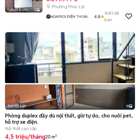
Phường Phúc Lợi
1 phút trước
5
1681
đã
4.8
ADAYROI ĐIỆN THOẠI
bán
RUBY
Tin nổi bật
11
+
2
Phòng duplex đầy đủ nội thất, giờ tự do, cho nuôi pet,
hỗ trợ xe điện.
Nội thất cao cấp
4,5 triệu/tháng
20 m²