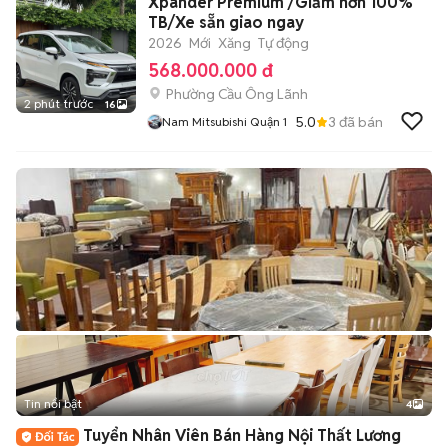
Xpander Premium /Giảm hơn 100%
TB/Xe sẵn giao ngay
2026
Mới
Xăng
Tự động
568.000.000 đ
Phường Cầu Ông Lãnh
2 phút trước
16
5.0
3
đã bán
Nam Mitsubishi Quận 1
Tin nổi bật
4
Tuyển Nhân Viên Bán Hàng Nội Thất Lương