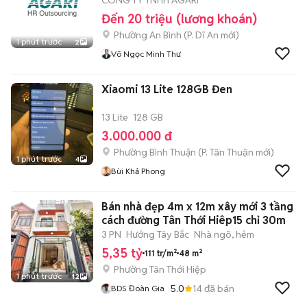
CÔNG TY TNHH AGARI
Đến 20 triệu (lương khoán)
Phường An Bình
(
P. Dĩ An
mới)
1 phút trước
2
Võ Ngọc Minh Thư
Xiaomi 13 Lite 128GB Đen
13 Lite
128 GB
3.000.000 đ
Phường Bình Thuận
(
P. Tân Thuận
mới)
1 phút trước
4
Bùi Khả Phong
Bán nhà đẹp 4m x 12m xây mới 3 tầng
cách đường Tân Thới Hiêp15 chỉ 30m
3 PN
Hướng Tây Bắc
Nhà ngõ, hẻm
5,35 tỷ
111 tr/m²
48 m²
Phường Tân Thới Hiệp
1 phút trước
12
5.0
14
đã bán
BDS Đoàn Gia