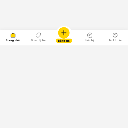
Trang chủ
Quản lý tin
Liên hệ
Tài khoản
Đăng tin
109.000 Bình chọn
Tải ứng dụng Chợ Tốt
Về Chợ Tốt
Quy chế sàn
Chính sách bảo mật
Giải quyết tranh chấp
CÔNG TY TNHH CHỢ TỐT - Người đại diện theo pháp luật: