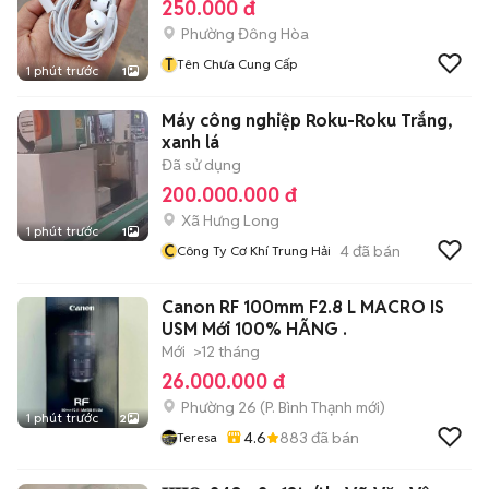
250.000 đ
Phường Đông Hòa
T
Tên Chưa Cung Cấp
1 phút trước
1
Máy công nghiệp Roku-Roku Trắng,
xanh lá
Đã sử dụng
200.000.000 đ
Xã Hưng Long
1 phút trước
1
C
4
đã bán
Công Ty Cơ Khí Trung Hải
Canon RF 100mm F2.8 L MACRO IS
USM Mới 100% HÃNG .
Mới
>12 tháng
26.000.000 đ
Phường 26
(
P. Bình Thạnh
mới)
1 phút trước
2
4.6
883
đã bán
Teresa