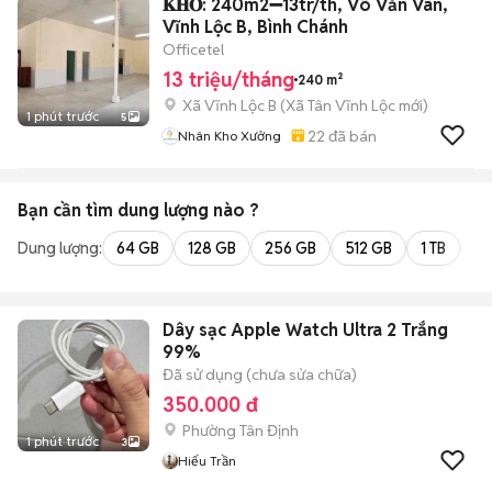
𝐊𝐇𝐎: 240m2➖13tr/th, Võ Văn Vân,
Vĩnh Lộc B, Bình Chánh
Officetel
13 triệu/tháng
240 m²
Xã Vĩnh Lộc B
(
Xã Tân Vĩnh Lộc
mới)
1 phút trước
5
22
đã bán
Nhân Kho Xưởng
Bạn cần tìm
dung lượng
nào ?
Dung lượng:
64 GB
128 GB
256 GB
512 GB
1 TB
2 
Dây sạc Apple Watch Ultra 2 Trắng
99%
Đã sử dụng (chưa sửa chữa)
350.000 đ
Phường Tân Định
1 phút trước
3
Hiếu Trần