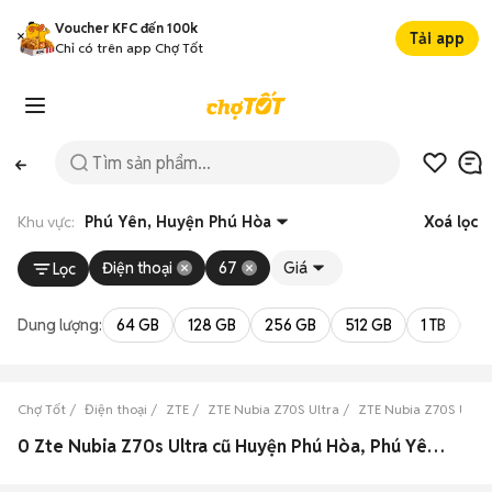
Voucher KFC đến 100k
Tải app
Chỉ có trên app Chợ Tốt
Khu vực:
Phú Yên, Huyện Phú Hòa
Xoá lọc
Điện thoại
67
Giá
Lọc
Dung lượng:
64 GB
128 GB
256 GB
512 GB
1 TB
2 
Chợ Tốt
Điện thoại
ZTE
ZTE Nubia Z70S Ultra
ZTE Nubia Z70S Ultra
0 Zte Nubia Z70s Ultra cũ Huyện Phú Hòa, Phú Yên đẹp