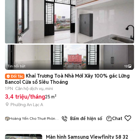
Tin nổi bật
12
+
2
Khai Trương Toà Nhà Mới Xây 100% gác Lững
Bancol Cửa sổ Siêu Thoáng
1 PN
Căn hộ dịch vụ, mini
3,4 triệu/tháng
25 m²
Phường An Lạc A
1
đã
Bấm để hiện số
Chat
Hoàng Yến Cho Thuê Phòng
bán
- CHDV TpHCM
Màn hình Samsung Viewfinity S8 32