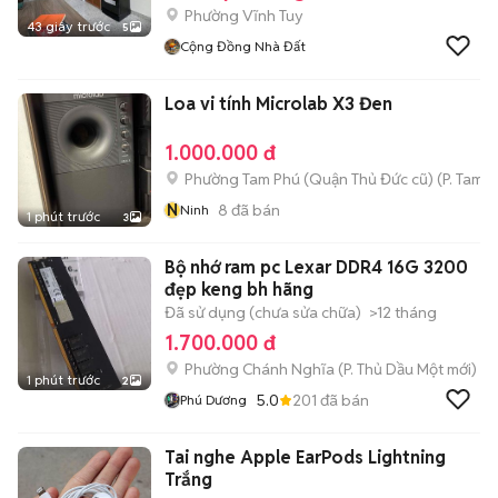
Phường Vĩnh Tuy
43 giây trước
5
Cộng Đồng Nhà Đất
Loa vi tính Microlab X3 Đen
1.000.000 đ
Phường Tam Phú (Quận Thủ Đức cũ)
(
P. Tam B
N
8
đã bán
Ninh
1 phút trước
3
Bộ nhớ ram pc Lexar DDR4 16G 3200
đẹp keng bh hãng
Đã sử dụng (chưa sửa chữa)
>12 tháng
1.700.000 đ
Phường Chánh Nghĩa
(
P. Thủ Dầu Một
mới)
1 phút trước
2
5.0
201
đã bán
Phú Dương
Tai nghe Apple EarPods Lightning
Trắng