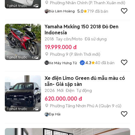
Phường Nhân Chính
(
P. Thanh Xuân
mới)
1 phút trước
4
5.0
719
đã bán
Bùi Lâm Hoàng
Yamaha Mxking 150 2018 Đỏ Đen
Indonesia
2018
Tay côn/Moto
Đã sử dụng
19.999.000 đ
Phường 9
(
P. Bình Thới
mới)
1 phút trước
13
4.3
40
đã bán
Xe Máy Hưng Từ
Xe điện Limo Green đủ mẫu màu có
sẵn- Giá sập sàn
2026
Mới
Điện
Tự động
620.000.000 đ
Phường Tăng Nhơn Phú A (Quận 9 cũ)
1 phút trước
7
Đại Hải