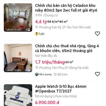
Chính chủ bán căn hộ Celadon khu
ruby 80m2 3pn 2wc full nt giá 4ty6
3 PN
Chung cư
4,6 tỷ
58 tr/m²
80 m²
Phường Sơn Kỳ
(
P. Tân Sơn Nhì
mới)
1 phút trước
6
T
Tuấn
Chính chủ cho thuê nhà rộng, tầng 4
cả khuôn viên, 65m2 thoáng gió
Nội thất đầy đủ
1,7 triệu/tháng
65 m²
Phường Yên Phụ
(
P. Hồng Hà
mới)
1 phút trước
10
13
đã bán
Hải Louisa
Apple Watch Sr10 Bạc 46mm
#Openbox T7/2027
Đã sử dụng (chưa sửa chữa)
6.900.000 đ