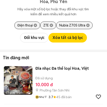
Hòa, Phú Yên
Hãy xóa một số bộ lọc hoặc thay đổi khu vực tìm 
kiếm để xem nhiều kết quả hơn
Điện thoại
ZTE
Nubia Z70S Ultra
Đổi khu vực
Xóa tất cả bộ lọc
Tin đăng mới
Đĩa nhạc Đa thể loại Hoa, Việt
Đã sử dụng
10.000 đ
Phường Tân Sơn Nhì
27 giây trước
4
n
3.7
45
đã bán
Như Ý