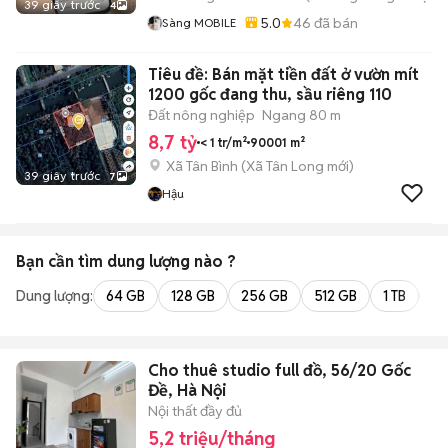
39 giây trước
4
5.0
46
đã bán
Sàng MOBILE
Tiêu đề: Bán mặt tiền đất ở vườn mít
1200 gốc đang thu, sầu riêng 110
Đất nông nghiệp
Ngang 80 m
8,7 tỷ
< 1 tr/m²
90001 m²
Xã Tân Bình
(
Xã Tân Long
mới)
39 giây trước
7
Hậu
Bạn cần tìm
dung lượng
nào ?
Dung lượng:
64 GB
128 GB
256 GB
512 GB
1 TB
2 
Cho thuê studio full đồ, 56/20 Gốc
Đề, Hà Nội
Nội thất đầy đủ
5,2 triệu/tháng