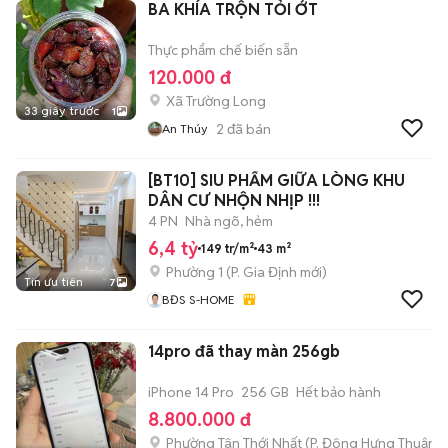
BA KHÍA TRỘN TỎI ỚT
Thực phẩm chế biến sẵn
120.000 đ
Xã Trường Long
33 giây trước
1
2
đã bán
An Thúy
[BT10] SIU PHẨM GIỮA LÒNG KHU
DÂN CƯ NHỘN NHỊP !!!
4 PN
Nhà ngõ, hẻm
6,4 tỷ
149 tr/m²
43 m²
Phường 1
(
P. Gia Định
mới)
Tin ưu tiên
7
BĐS S-HOME
14pro đã thay màn 256gb
iPhone 14 Pro
256 GB
Hết bảo hành
8.800.000 đ
Phường Tân Thới Nhất
(
P. Đông Hưng Thuận
m