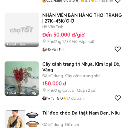
4.7
411
đã bán
Cửa Hàng Vio Store
NHÂN VIÊN BÁN HÀNG THỜI TRANG
| 27K–45K/GIỜ
Hồ Văn Tình
Đến 50.000 đ/giờ
Phường 17
(
P. Gò Vấp
mới)
1 phút trước
Hồ Văn Tình
Cây cảnh trang trí Nhựa, Kim loại Đỏ,
Vàng
Đã sử dụng
Cây cảnh trong nhà
150.000 đ
Phường Cát Lái (Quận 2 cũ)
1 phút trước
2
5.0
17
đã bán
Fa Ty
Túi đeo chéo Da thật Nam Đen, Nâu
Đã sử dụng
Đồ nam