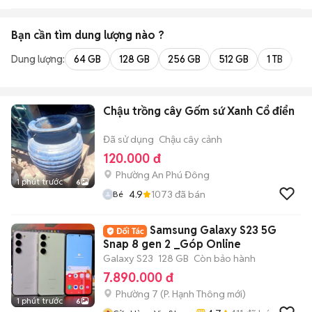
ĐẦU
Bạn cần tìm
dung lượng
nào ?
Dung lượng:
64 GB
128 GB
256 GB
512 GB
1 TB
2 
Chậu trồng cây Gốm sứ Xanh Cổ điển
Đã sử dụng
Chậu cây cảnh
120.000 đ
Phường An Phú Đông
1 phút trước
6
4.9
1073
đã bán
Bé
Samsung Galaxy S23 5G
Snap 8 gen 2 _Góp Online
Galaxy S23
128 GB
Còn bảo hành
7.890.000 đ
Phường 7
(
P. Hạnh Thông
mới)
1 phút trước
6