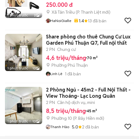
250.000 đ
Xã Tân Triều
(
P. Thanh Liệt
mới)
1 phút trước
2
1.4
13
đã bán
HaNoiGiaRe
Share phòng cho thuê Chung Cư Lux
Garden Phú Thuận Q7, Full nội thất
2 PN
Chung cư
4,6 triệu/tháng
70 m²
Phường Phú Thuận
1 phút trước
12
1
đã bán
Linh Lê
2 Phòng Ngủ - 45m2 - Full Nội Thất -
View Thoáng- Lạc Long Quân
2 PN
Căn hộ dịch vụ, mini
8,5 triệu/tháng
45 m²
Phường 10
(
P. Bảy Hiền
mới)
1 phút trước
12
5.0
2
đã bán
Thanh Hào