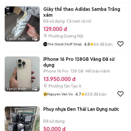
Giày thể thao Adidas Samba Trắng
xám
Đã sử dụng
Cả nam và nữ
129.000 đ
Phường Dương Nội
1 phút trước
5
4.8
66
đã bán
The Good Stuff Shop
iPhone 16 Pro 128GB Vàng Đã sử
dụng
iPhone 16 Pro
128 GB
Hết bảo hành
13.950.000 đ
Phường Tân Tạo A
1 phút trước
5
n
4.7
658
đã bán
Nguyen Van Vu
Phuy nhựa Đen Thái Lan Đựng nước
Đã sử dụng
50.000 đ