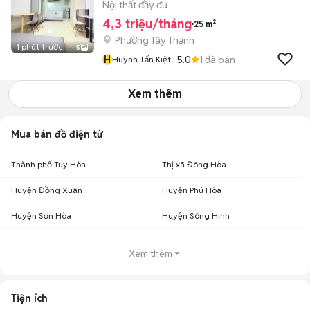
Nội thất đầy đủ
4,3 triệu/tháng
25 m²
Phường Tây Thạnh
1 phút trước
5
H
5.0
1
đã bán
Huỳnh Tấn Kiệt
Xem thêm
Mua bán đồ điện tử
Thành phố Tuy Hòa
Thị xã Đông Hòa
Huyện Đồng Xuân
Huyện Phú Hòa
Huyện Sơn Hòa
Huyện Sông Hinh
Xem thêm
Tiện ích