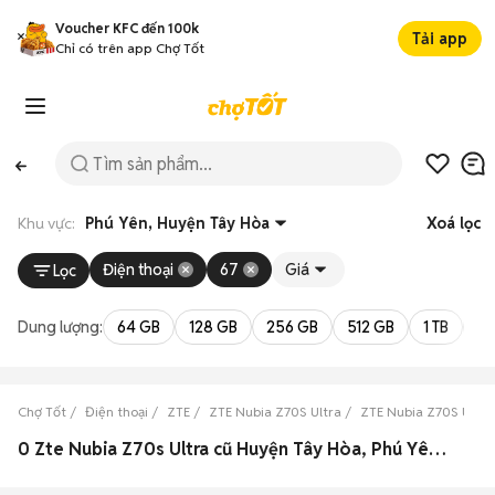
Voucher KFC đến 100k
Tải app
Chỉ có trên app Chợ Tốt
Khu vực:
Phú Yên, Huyện Tây Hòa
Xoá lọc
Điện thoại
67
Giá
Lọc
Dung lượng:
64 GB
128 GB
256 GB
512 GB
1 TB
2 
Chợ Tốt
Điện thoại
ZTE
ZTE Nubia Z70S Ultra
ZTE Nubia Z70S Ultra
0 Zte Nubia Z70s Ultra cũ Huyện Tây Hòa, Phú Yên đẹp