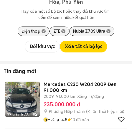
Hòa, Phú Yên
Hãy xóa một số bộ lọc hoặc thay đổi khu vực tìm 
kiếm để xem nhiều kết quả hơn
Điện thoại
ZTE
Nubia Z70S Ultra
Đổi khu vực
Xóa tất cả bộ lọc
Tin đăng mới
Mercedes C230 W204 2009 Đen
91.000 km
2009
91.000 km
Xăng
Tự động
235.000.000 đ
Phường Hiệp Thành
(
P. Tân Thới Hiệp
mới)
39 giây trước
15
h
4.5
10
đã bán
Hoàng