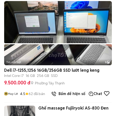
Tin nổi bật
5
Dell i7-1255,1256 16GB/256GB SSD lướt leng keng
Intel Core i7
16 GB
256 GB
SSD
9.500.000 đ
Phường Tây Thạnh
H
4.5
62
đã bán
Bấm để hiện số
Chat
Huy Lê
Ghế massage Fujiiryoki AS-830 Đen