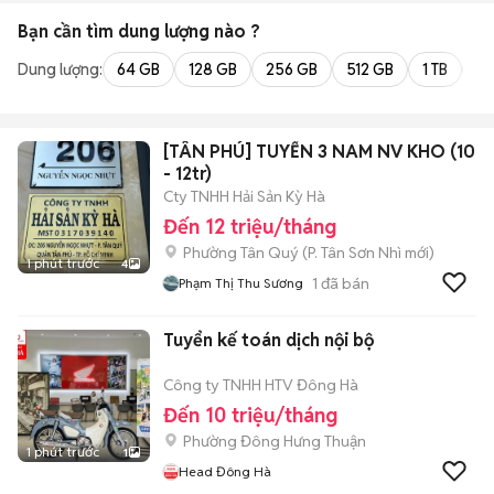
Bạn cần tìm
dung lượng
nào ?
Dung lượng:
64 GB
128 GB
256 GB
512 GB
1 TB
2 
[TÂN PHÚ] TUYỂN 3 NAM NV KHO (10
- 12tr)
Cty TNHH Hải Sản Kỳ Hà
Đến 12 triệu/tháng
Phường Tân Quý
(
P. Tân Sơn Nhì
mới)
1 phút trước
4
1
đã bán
Phạm Thị Thu Sương
Tuyển kế toán dịch nội bộ
Công ty TNHH HTV Đông Hà
Đến 10 triệu/tháng
Phường Đông Hưng Thuận
1 phút trước
1
Head Đông Hà