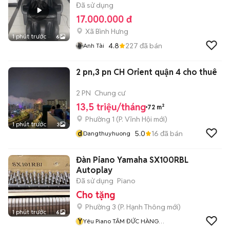
Đã sử dụng
17.000.000 đ
Xã Bình Hưng
1 phút trước
6
4.8
227
đã bán
Anh Tài
2 pn,3 pn CH Orient quận 4 cho thuê
2 PN
Chung cư
13,5 triệu/tháng
72 m²
Phường 1
(
P. Vĩnh Hội
mới)
1 phút trước
3
d
5.0
16
đã bán
Dangthuyhuong
Đàn Piano Yamaha SX100RBL
Autoplay
Đã sử dụng
Piano
Cho tặng
Phường 3
(
P. Hạnh Thông
mới)
1 phút trước
6
Y
Yêu Piano TÂM ĐỨC HÀNG