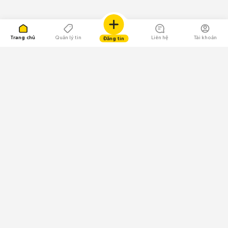
Trang chủ
Quản lý tin
Liên hệ
Tài khoản
Đăng tin
109.000 Bình chọn
Tải ứng dụng Chợ Tốt
Về Chợ Tốt
Quy chế sàn
Chính sách bảo mật
Giải quyết tranh chấp
CÔNG TY TNHH CHỢ TỐT - Người đại diện theo pháp luật:
Nguyễn Trọng Tấn; GPDKKD: 0312120782 do Sở KH & ĐT TP.HCM cấp ngày
11/01/2013;
GPMXH: 185/GP-BTTTT do Bộ Thông tin và Truyền thông
cấp ngày 09/07/2024 - Chịu trách nhiệm