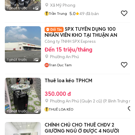
Xã Mỹ Phong
1 phút trước
6
T
5.0
49
đã bán
Trần Trung
SPX TUYỂN DỤNG 100
NHÂN VIÊN KHO TẠI THUẬN AN
Công ty TNHH SPX Express
Đến 15 triệu/tháng
Phường An Phú
1 phút trước
3
Tran Duc Tam
Thuê loa kéo TPHCM
350.000 đ
Phường An Phú (Quận 2 cũ)
(
P. Bình Trưng
mới
T
THUÊ LOA KÉO
1 phút trước
1
CHÍNH CHỦ CHO THUÊ CHDV 2
GIƯỜNG NGỦ Ở ĐƯỢC 4 NGƯỜI