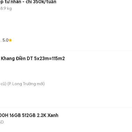
p tư nhân - chỉ 350k/tuần
 8.9 kg
5.0
 Khang Điền DT 5x23m=115m2
 cũ)
(
P. Long Trường
mới)
-12700H 16GB 512GB 2.2K Xanh
SD