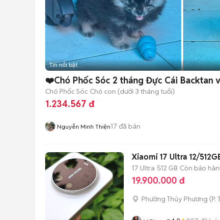
Tin nổi bật
❤️Chó Phốc Sóc 2 tháng Đực Cái Backtan 
Chó Phốc Sóc
Chó con (dưới 3 tháng tuổi)
1.234.567 đ
17
đã bán
Nguyễn Minh Thiện
Xiaomi 17 Ultra 12/512G
17 Ultra
512 GB
Còn bảo hàn
19.900.000 đ
Phường Thủy Phương
(
P.