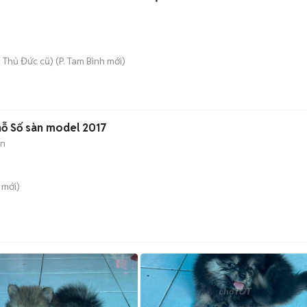
 Thủ Đức cũ)
(
P. Tam Bình
mới)
hỗ Số sàn model 2017
àn
mới)