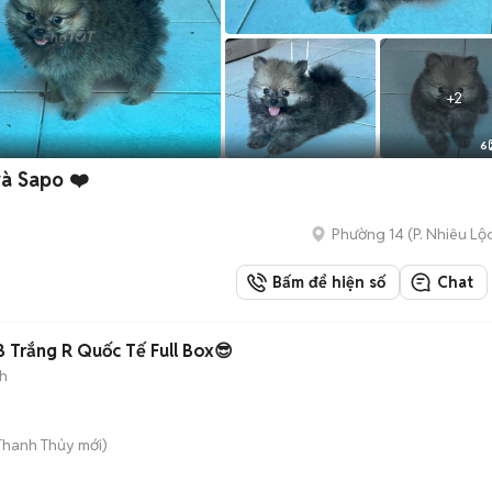
+
2
6
và Sapo ❤️
Phường 14
(
P. Nhiêu Lộ
Bấm để hiện số
Chat
B Trắng R Quốc Tế Full Box😎
h
 Thanh Thủy
mới)