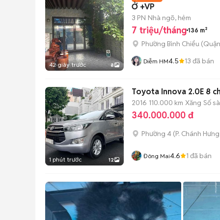
Ở +VP
3 PN
Nhà ngõ, hẻm
7 triệu/tháng
136 m²
Phường Bình Chiểu (Quận
4.5
13
đã bán
Diễm HM
42 giây trước
8
Toyota Innova 2.0E 8 c
2016
110.000 km
Xăng
Số s
340.000.000 đ
Phường 4
(
P. Chánh Hưng
4.6
1
đã bán
Đông Mai
1 phút trước
12