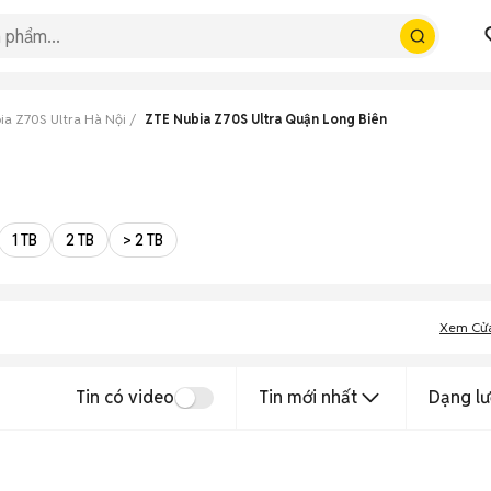
ia Z70S Ultra Hà Nội
ZTE Nubia Z70S Ultra Quận Long Biên
1 TB
2 TB
> 2 TB
Xem Cử
Tin có video
Tin mới nhất
Dạng lư