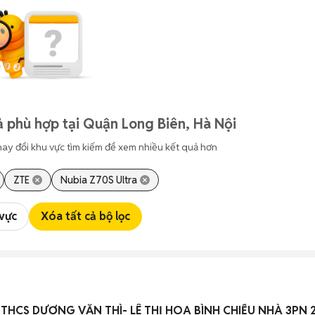
 phù hợp tại Quận Long Biên, Hà Nội
hay đổi khu vực tìm kiếm để xem nhiều kết quả hơn
ZTE
Nubia Z70S Ultra
 vực
Xóa tất cả bộ lọc
HCS DƯƠNG VĂN THÌ- LÊ THỊ HOA BÌNH CHIỂU NHÀ 3PN