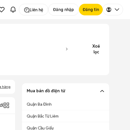
Đăng nhập
Đăng tin
Liên hệ
Xoá
lọc
a hàng
Mua bán đồ điện tử
Quận Ba Đình
ới
Quận Bắc Từ Liêm
Quận Cầu Giấy