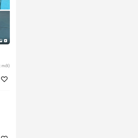
c
mới)