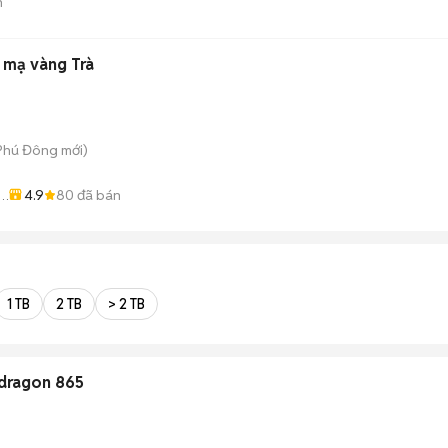
n
n mạ vàng Trà
 Phú Đông
mới)
4.9
80
đã bán
n
1 TB
2 TB
> 2 TB
pdragon 865