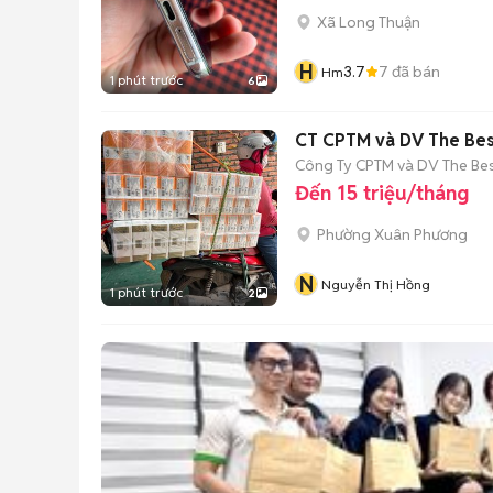
Xã Long Thuận
H
3.7
7
đã bán
Hm
1 phút trước
6
CT CPTM và DV The Best
Công Ty CPTM và DV The Bes
Đến 15 triệu/tháng
Phường Xuân Phương
N
Nguyễn Thị Hồng
1 phút trước
2