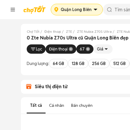
Quận Long Biên
Chợ Tốt
Điện thoại
ZTE
ZTE Nubia Z70S Ultra
ZTE Nub
0 Zte Nubia Z70s Ultra cũ Quận Long Biên đẹp
Lọc
Điện thoại
67
Giá
Dung lượng:
64 GB
128 GB
256 GB
512 GB
Siêu thị điện tử
Tất cả
Cá nhân
Bán chuyên