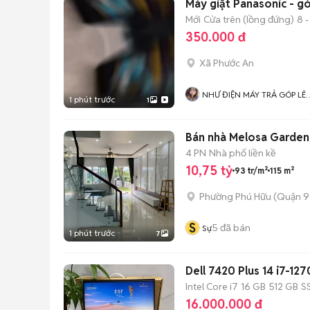
Máy giặt Panasonic - gó
Mới
Cửa trên (lồng đứng)
8 -
350.000 đ
Xã Phước An
NHƯ ĐIỆN MÁY TRẢ GÓP LÊ
1 phút trước
1
TRIỀU
Bán nhà Melosa Garden
4 PN
Nhà phố liền kề
10,75 tỷ
93 tr/m²
115 m²
Phường Phú Hữu (Quận 9
S
5
đã bán
Sự
1 phút trước
7
Dell 7420 Plus 14 i7
Intel Core i7
16 GB
512 GB
S
16.000.000 đ