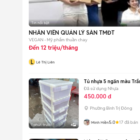
Tin nổi bật
NHÂN VIÊN QUẢN LÝ SÀN TMĐT
VEGAN - Mỹ phẩm thuần chay
Đến 12 triệu/tháng
L
Lê Thị Liên
Tủ nhựa 5 ngăn màu Trắn
Đã sử dụng
Nhựa
450.000 đ
Phường Bình Trị Đông
5.0
17
đã bán
Minh Hiền
1 phút trước
4