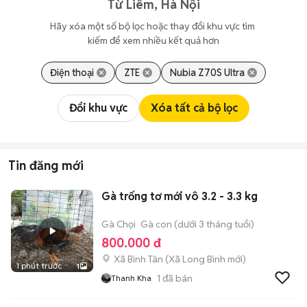
Từ Liêm, Hà Nội
Hãy xóa một số bộ lọc hoặc thay đổi khu vực tìm 
kiếm để xem nhiều kết quả hơn
Điện thoại
ZTE
Nubia Z70S Ultra
Đổi khu vực
Xóa tất cả bộ lọc
Tin đăng mới
Gà trống tơ mới vô 3.2 - 3.3 kg
Gà Chọi
Gà con (dưới 3 tháng tuổi)
800.000 đ
Xã Bình Tân
(
Xã Long Bình
mới)
1 phút trước
1
1
đã bán
Thanh Kha