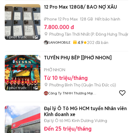
12 Pro Max 128GB/ BAO NỢ XẤU
iPhone 12 Pro Max
128 GB
Hết bảo hành
7.800.000 đ
Phường Tân Thới Nhất
(
P. Đông Hưng Thuận
m
1 phút trước
5
4.9
202
đã bán
SANGMOBILE
TUYỂN PHỤ BẾP [[PHỞ NHON]
PHỞ NHON
Từ 10 triệu/tháng
Phường Bình Thọ (Quận Thủ Đức cũ)
1 phút trước
1
Công Ty TNHH Thương Mại
Dịch Vụ Hải Nhơn
Đại lý Ô Tô MG HCM tuyển Nhân viên
Kinh doanh xe
Đại lý Ô tô MG Kinh Dương Vương
Đến 25 triệu/tháng