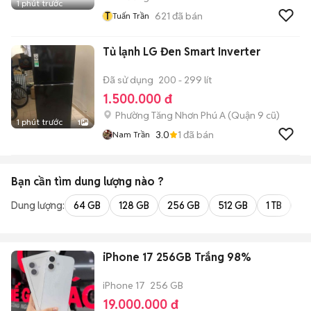
1 phút trước
T
621
đã bán
Tuấn Trần
Tủ lạnh LG Đen Smart Inverter
Đã sử dụng
200 - 299 lít
1.500.000 đ
Phường Tăng Nhơn Phú A (Quận 9 cũ)
1 phút trước
1
3.0
1
đã bán
Nam Trần
Bạn cần tìm
dung lượng
nào ?
Dung lượng:
64 GB
128 GB
256 GB
512 GB
1 TB
2 
iPhone 17 256GB Trắng 98%
iPhone 17
256 GB
19.000.000 đ