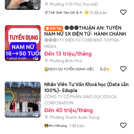
Phường 11
(
P. Phú Thọ
mới)
1 phút trước
3
13
đã bán
Thế Giới Táo Q5 & 11
🔴🔴🔴THUẬN AN: TUYỂN
NAM NỮ SX ĐIỆN TỬ- HÀNH CHÁNH
🔴🔴🔴CTY ĐIỆN TỬ COREHENT- TOPTEK-
MIDEA
Đến 13 triệu/tháng
1 phút trước
5
Phường Bình Hòa
5.0
DỊCH VỤ TUYỂN DỤNG VIỆC
LÀM HƯƠNG SƠN
Nhân Viên Tư Vấn Khoá học (Data sẵn
100%)- Edupia
CÔNG TY CỔ PHẦN GIÁO DỤC EDUCA
CORPORATION
Đến 40 triệu/tháng
1 phút trước
6
Phường Thanh Xuân Trung
M
1
đã bán
Mrs Nhung