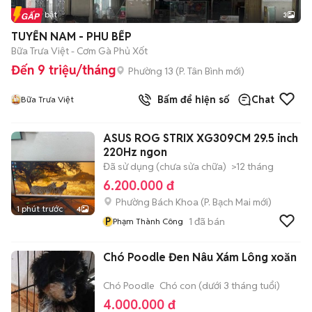
Tin nổi bật
3
TUYỂN NAM - PHU BẾP
Bữa Trưa Việt - Cơm Gà Phủ Xốt
Đến 9 triệu/tháng
Phường 13
(
P. Tân Bình
mới)
Bấm để hiện số
Chat
Bữa Trưa Việt
ASUS ROG STRIX XG309CM 29.5 inch
220Hz ngon
Đã sử dụng (chưa sửa chữa)
>12 tháng
6.200.000 đ
Phường Bách Khoa
(
P. Bạch Mai
mới)
1 phút trước
4
P
1
đã bán
Phạm Thành Công
Chó Poodle Đen Nâu Xám Lông xoăn
Chó Poodle
Chó con (dưới 3 tháng tuổi)
4.000.000 đ