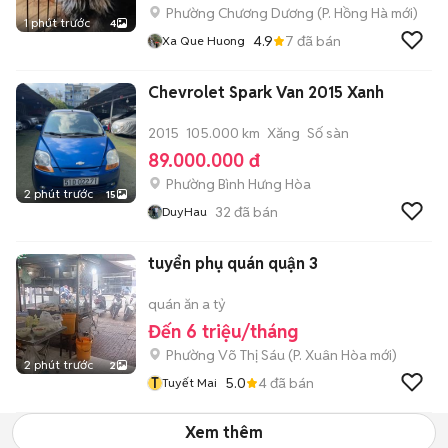
Phường Chương Dương
(
P. Hồng Hà
mới)
1 phút trước
4
4.9
7
đã bán
Xa Que Huong
Chevrolet Spark Van 2015 Xanh
2015
105.000 km
Xăng
Số sàn
89.000.000 đ
Phường Bình Hưng Hòa
2 phút trước
15
32
đã bán
DuyHau
tuyển phụ quán quận 3
quán ăn a tỷ
Đến 6 triệu/tháng
Phường Võ Thị Sáu
(
P. Xuân Hòa
mới)
2 phút trước
2
T
5.0
4
đã bán
Tuyết Mai
Xem thêm