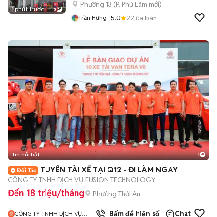
Phường 13
(
P. Phú Lâm
mới)
1 phút trước
3
5.0
22
đã bán
Trần Hưng
Tin nổi bật
1
TUYỂN TÀI XẾ TẠI Q12 - ĐI LÀM NGAY
CÔNG TY TNHH DỊCH VỤ FUSION TECHNOLOGY
Đến 18 triệu/tháng
Phường Thới An
Bấm để hiện số
Chat
CÔNG TY TNHH DỊCH VỤ