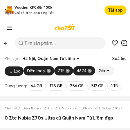
Voucher KFC đến 100k
Tải app
Chỉ có trên app Chợ Tốt
Khu vực:
Hà Nội, Quận Nam Từ Liêm
Xoá lọc
Điện thoại
ZTE
4674
Giá
Lọc
Dung lượng:
64 GB
128 GB
256 GB
512 GB
1 TB
2 
Chợ Tốt
Điện thoại
ZTE
ZTE Nubia Z70S Ultra
ZTE Nubia Z70S Ultra
0 Zte Nubia Z70s Ultra cũ Quận Nam Từ Liêm đẹp