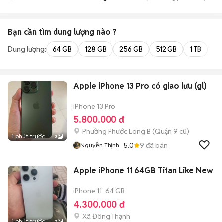
FUSION TECHNOLOGY
Bạn cần tìm
dung lượng
nào ?
Dung lượng:
64 GB
128 GB
256 GB
512 GB
1 TB
2 
Apple iPhone 13 Pro có giao lưu (gl)
iPhone 13 Pro
5.800.000 đ
Phường Phước Long B (Quận 9 cũ)
1 phút trước
3
5.0
9
đã bán
Nguyễn Thịnh
Apple iPhone 11 64GB Titan Like New
iPhone 11
64 GB
4.300.000 đ
Xã Đông Thạnh
1 phút trước
2