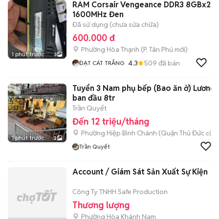
RAM Corsair Vengeance DDR3 8GBx2
1600MHz Đen
Đã sử dụng (chưa sửa chữa)
600.000 đ
Phường Hòa Thạnh
(
P. Tân Phú
mới)
1 phút trước
3
4.3
509
đã bán
ĐẠT CÁT TRẮNG
Tuyển 3 Nam phụ bếp (Bao ăn ở) Lương
ban đầu 8tr
Trần Quyết
Đến 12 triệu/tháng
Phường Hiệp Bình Chánh (Quận Thủ Đức cũ)
1 phút trước
2
Trần Quyết
Account / Giám Sát Sản Xuất Sự Kiện
Công Ty TNHH Safe Production
Thương lượng
Phường Hòa Khánh Nam