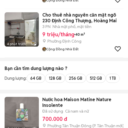
Cộng Đồng Nhà Đất
Cho thuê nhà nguyên căn mặt ngõ
230 Định Công Thượng, Hoàng Mai
3 PN
Nhà mặt phố, mặt tiền
9 triệu/tháng
40 m²
Phường Định Công
4 phút trước
5
Cộng Đồng Nhà Đất
Bạn cần tìm
dung lượng
nào ?
Dung lượng:
64 GB
128 GB
256 GB
512 GB
1 TB
2 
Nước hoa Maison Matine Nature
Insolente
Đã sử dụng
Cả nam và nữ
700.000 đ
Phường Tân Thuận Đông
(
P. Tân Thuận
mới)