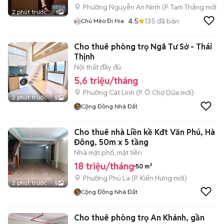
Phường Nguyễn An Ninh
(
P. Tam Thắng
mới)
2 phút trước
1
4.5
135
đã bán
Chú Mèo Đi Hia
Cho thuê phòng trọ Ngã Tư Sở - Thái
Thịnh
Nội thất đầy đủ
5,6 triệu/tháng
Phường Cát Linh
(
P. Ô Chợ Dừa
mới)
2 phút trước
5
Cộng Đồng Nhà Đất
Cho thuê nhà Liền kề Kđt Văn Phú, Hà
Đông, 50m x 5 tầng
Nhà mặt phố, mặt tiền
18 triệu/tháng
50 m²
Phường Phú La
(
P. Kiến Hưng
mới)
2 phút trước
5
Cộng Đồng Nhà Đất
Cho thuê phòng trọ An Khánh, gần