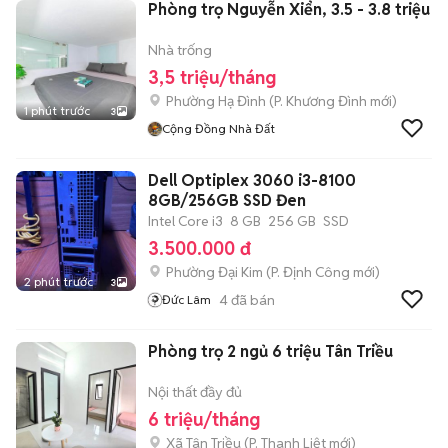
Phòng trọ Nguyễn Xiển, 3.5 - 3.8 triệu
Nhà trống
3,5 triệu/tháng
Phường Hạ Đình
(
P. Khương Đình
mới)
1 phút trước
3
Cộng Đồng Nhà Đất
Dell Optiplex 3060 i3-8100
8GB/256GB SSD Đen
Intel Core i3
8 GB
256 GB
SSD
3.500.000 đ
Phường Đại Kim
(
P. Định Công
mới)
2 phút trước
3
4
đã bán
Đức Lâm
Phòng trọ 2 ngủ 6 triệu Tân Triều
Nội thất đầy đủ
6 triệu/tháng
Xã Tân Triều
(
P. Thanh Liệt
mới)