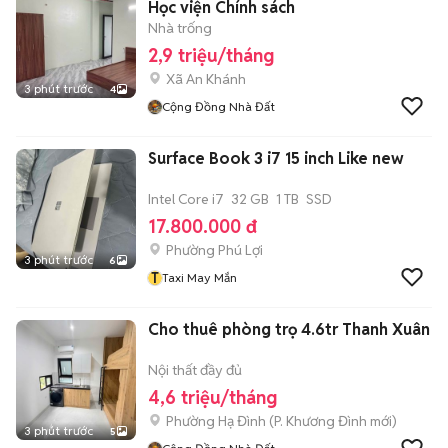
Học viện Chính sách
Nhà trống
2,9 triệu/tháng
Xã An Khánh
3 phút trước
4
Cộng Đồng Nhà Đất
Surface Book 3 i7 15 inch Like new
Intel Core i7
32 GB
1 TB
SSD
17.800.000 đ
Phường Phú Lợi
3 phút trước
6
T
Taxi May Mắn
Cho thuê phòng trọ 4.6tr Thanh Xuân
Nội thất đầy đủ
4,6 triệu/tháng
Phường Hạ Đình
(
P. Khương Đình
mới)
3 phút trước
5