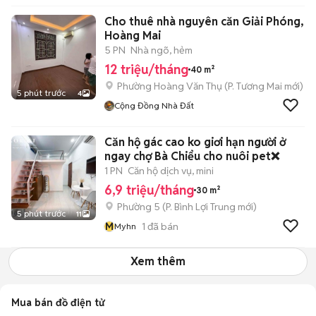
Cho thuê nhà nguyên căn Giải Phóng,
Hoàng Mai
5 PN
Nhà ngõ, hẻm
12 triệu/tháng
40 m²
Phường Hoàng Văn Thụ
(
P. Tương Mai
mới)
5 phút trước
4
Cộng Đồng Nhà Đất
Căn hộ gác cao ko giơi hạn người ở
ngay chợ Bà Chiểu cho nuôi pet❌
1 PN
Căn hộ dịch vụ, mini
6,9 triệu/tháng
30 m²
Phường 5
(
P. Bình Lợi Trung
mới)
5 phút trước
11
M
1
đã bán
Myhn
Xem thêm
Mua bán đồ điện tử