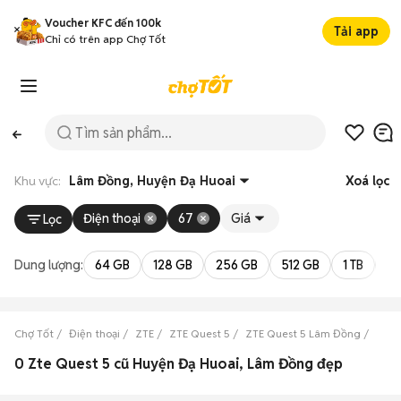
Voucher KFC đến 100k
Tải app
Chỉ có trên app Chợ Tốt
Khu vực:
Lâm Đồng, Huyện Đạ Huoai
Xoá lọc
Điện thoại
67
Giá
Lọc
Dung lượng:
64 GB
128 GB
256 GB
512 GB
1 TB
2 
Chợ Tốt
Điện thoại
ZTE
ZTE Quest 5
ZTE Quest 5 Lâm Đồng
ZTE 
0 Zte Quest 5 cũ Huyện Đạ Huoai, Lâm Đồng đẹp