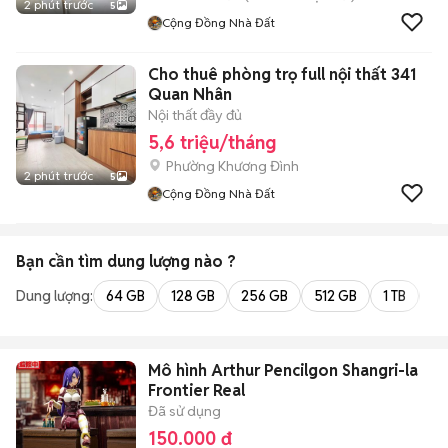
2 phút trước
5
Cộng Đồng Nhà Đất
Cho thuê phòng trọ full nội thất 341
Quan Nhân
Nội thất đầy đủ
5,6 triệu/tháng
Phường Khương Đình
2 phút trước
5
Cộng Đồng Nhà Đất
Bạn cần tìm
dung lượng
nào ?
Dung lượng:
64 GB
128 GB
256 GB
512 GB
1 TB
2 
Mô hình Arthur Pencilgon Shangri-la
Frontier Real
Đã sử dụng
150.000 đ