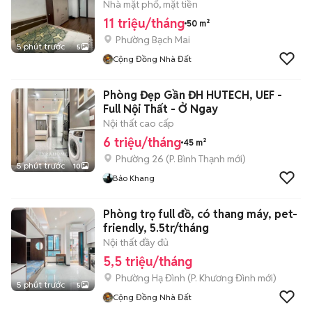
Nhà mặt phố, mặt tiền
11 triệu/tháng
50 m²
Phường Bạch Mai
5 phút trước
5
Cộng Đồng Nhà Đất
Phòng Đẹp Gần ĐH HUTECH, UEF -
Full Nội Thất - Ở Ngay
Nội thất cao cấp
6 triệu/tháng
45 m²
Phường 26
(
P. Bình Thạnh
mới)
5 phút trước
10
Bảo Khang
Phòng trọ full đồ, có thang máy, pet-
friendly, 5.5tr/tháng
Nội thất đầy đủ
5,5 triệu/tháng
Phường Hạ Đình
(
P. Khương Đình
mới)
5 phút trước
5
Cộng Đồng Nhà Đất