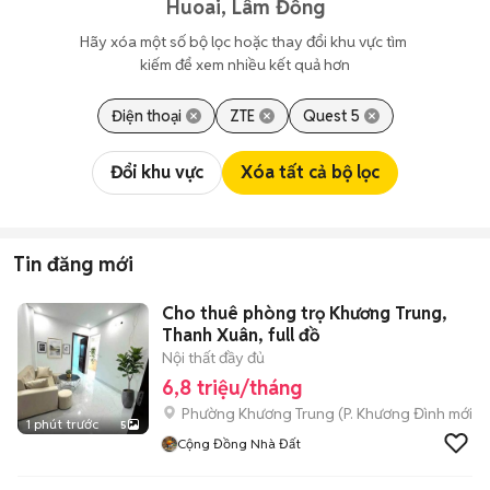
Huoai, Lâm Đồng
Hãy xóa một số bộ lọc hoặc thay đổi khu vực tìm 
kiếm để xem nhiều kết quả hơn
Điện thoại
ZTE
Quest 5
Đổi khu vực
Xóa tất cả bộ lọc
Tin đăng mới
Cho thuê phòng trọ Khương Trung,
Thanh Xuân, full đồ
Nội thất đầy đủ
6,8 triệu/tháng
Phường Khương Trung
(
P. Khương Đình
mới)
1 phút trước
5
Cộng Đồng Nhà Đất