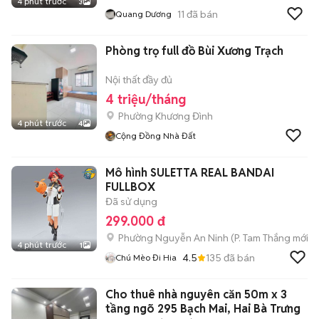
4 phút trước
3
11
đã bán
Quang Dương
Phòng trọ full đồ Bùi Xương Trạch
Nội thất đầy đủ
4 triệu/tháng
Phường Khương Đình
4 phút trước
4
Cộng Đồng Nhà Đất
Mô hình SULETTA REAL BANDAI
FULLBOX
Đã sử dụng
299.000 đ
Phường Nguyễn An Ninh
(
P. Tam Thắng
mới)
4 phút trước
1
4.5
135
đã bán
Chú Mèo Đi Hia
Cho thuê nhà nguyên căn 50m x 3
tầng ngõ 295 Bạch Mai, Hai Bà Trưng