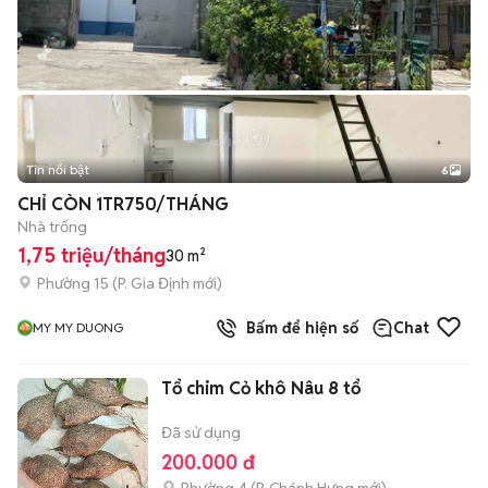
Tin nổi bật
6
+
2
CHỈ CÒN 1TR750/THÁNG
Nhà trống
1,75 triệu/tháng
30 m²
Phường 15
(
P. Gia Định
mới)
Bấm để hiện số
Chat
MY MY DUONG
Tổ chim Cỏ khô Nâu 8 tổ
Đã sử dụng
200.000 đ