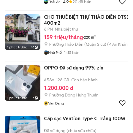
4.9
20
đã bán
Thái An
CHO THUÊ BIỆT THỰ THẢO ĐIỀN DTSD
400m2
6 PN
Nhà biệt thự
159 triệu/tháng
220 m²
Phường Thảo Điền (Quận 2 cũ)
(
P. An Khánh
m
1 phút trước
10
1
đã bán
Nhà Phố
OPPO Đã sử dụng 99% zin
A58x
128 GB
Còn bảo hành
1.200.000 đ
Phường Đông Hưng Thuận
1 phút trước
1
v
Van Dang
Cáp sạc Vention Type C Trắng 100W
Đã sử dụng (chưa sửa chữa)