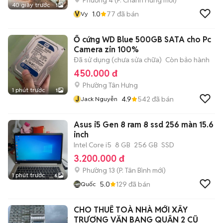
Phường 4
(
P. Chánh Hưng
mới)
40 giây trước
1
V
1.0
77
đã bán
Vy
Ổ cứng WD Blue 500GB SATA cho Pc
Camera zin 100%
Đã sử dụng (chưa sửa chữa)
Còn bảo hành
450.000 đ
Phường Tân Hưng
1 phút trước
1
J
4.9
542
đã bán
Jack Nguyễn
Asus i5 Gen 8 ram 8 ssd 256 màn 15.6
inch
Intel Core i5
8 GB
256 GB
SSD
3.200.000 đ
Phường 13
(
P. Tân Bình
mới)
1 phút trước
6
5.0
129
đã bán
Quốc
CHO THUÊ TOÀ NHÀ MỚI XÂY
TRƯƠNG VĂN BANG QUẬN 2 CŨ