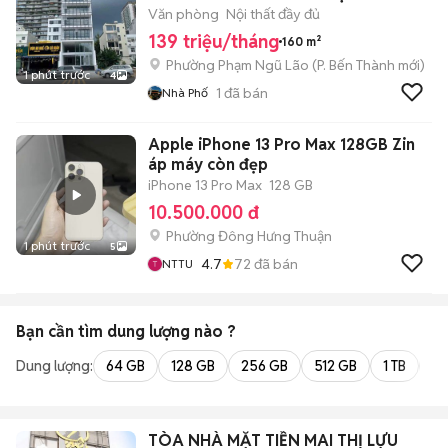
Văn phòng
Nội thất đầy đủ
139 triệu/tháng
160 m²
Phường Phạm Ngũ Lão
(
P. Bến Thành
mới)
1 phút trước
4
1
đã bán
Nhà Phố
Apple iPhone 13 Pro Max 128GB Zin
áp máy còn đẹp
iPhone 13 Pro Max
128 GB
10.500.000 đ
Phường Đông Hưng Thuận
1 phút trước
5
4.7
72
đã bán
NTTU
Bạn cần tìm
dung lượng
nào ?
Dung lượng:
64 GB
128 GB
256 GB
512 GB
1 TB
2 
TÒA NHÀ MẶT TIỀN MAI THỊ LỰU