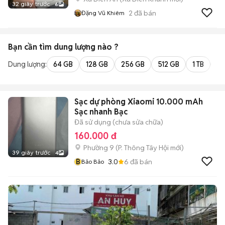
32 giây trước
6
2
đã bán
Đặng Vũ Khiêm
Bạn cần tìm
dung lượng
nào ?
Dung lượng:
64 GB
128 GB
256 GB
512 GB
1 TB
2 
Sạc dự phòng Xiaomi 10.000 mAh
Sạc nhanh Bạc
Đã sử dụng (chưa sửa chữa)
160.000 đ
Phường 9
(
P. Thông Tây Hội
mới)
39 giây trước
4
B
3.0
6
đã bán
Bảo Bảo