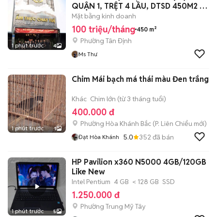
QUẬN 1, TRỆT 4 LẦU, DTSD 450M2 -
100TR
Mặt bằng kinh doanh
100 triệu/tháng
450 m²
Phường Tân Định
1 phút trước
4
Ms Thư
Chim Mái bạch má thái màu Đen trắng
Khác
Chim lớn (từ 3 tháng tuổi)
400.000 đ
Phường Hòa Khánh Bắc
(
P. Liên Chiểu
mới)
1 phút trước
1
5.0
352
đã bán
Đạt Hòa Khánh
HP Pavilion x360 N5000 4GB/120GB
Like New
Intel Pentium
4 GB
< 128 GB
SSD
1.250.000 đ
Phường Trung Mỹ Tây
1 phút trước
5