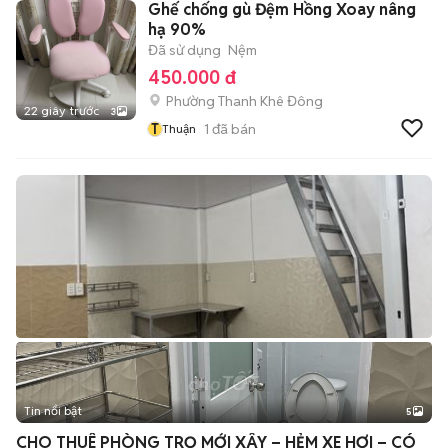
Ghế chống gù Đệm Hồng Xoay nâng
hạ 90%
Đã sử dụng
Nệm
450.000 đ
Phường Thanh Khê Đông
22 giây trước
3
T
1
đã bán
Thuận
Tin nổi bật
5
CHO THUÊ PHÒNG TRỌ MỚI XÂY – HẺM XE HƠI – CÓ