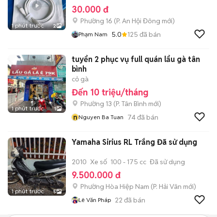
30.000 đ
Phường 16
(
P. An Hội Đông
mới)
1 phút trước
2
5.0
125
đã bán
Phạm Nam
tuyển 2 phục vụ full quán lẩu gà tân
bình
cỏ gà
Đến 10 triệu/tháng
Phường 13
(
P. Tân Bình
mới)
1 phút trước
1
n
74
đã bán
Nguyen Ba Tuan
Yamaha Sirius RL Trắng Đã sử dụng
2010
Xe số
100 - 175 cc
Đã sử dụng
9.500.000 đ
Phường Hòa Hiệp Nam
(
P. Hải Vân
mới)
1 phút trước
5
22
đã bán
Lê Văn Pháp