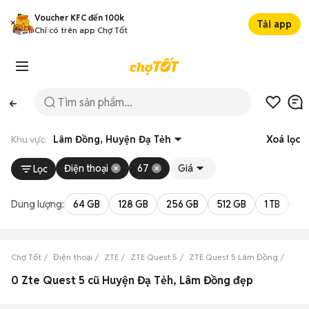
Voucher KFC đến 100k
Tải app
Chỉ có trên app Chợ Tốt
Khu vực:
Lâm Đồng, Huyện Đạ Tẻh
Xoá lọc
Điện thoại
67
Giá
Lọc
Dung lượng:
64 GB
128 GB
256 GB
512 GB
1 TB
2 
Chợ Tốt
Điện thoại
ZTE
ZTE Quest 5
ZTE Quest 5 Lâm Đồng
ZTE 
0 Zte Quest 5 cũ Huyện Đạ Tẻh, Lâm Đồng đẹp