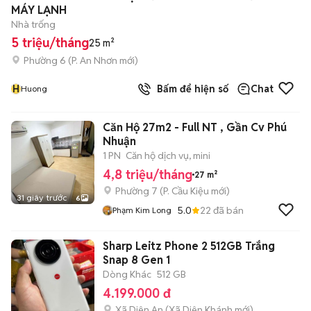
MÁY LẠNH
Nhà trống
5 triệu/tháng
25 m²
Phường 6
(
P. An Nhơn
mới)
H
Bấm để hiện số
Chat
Huong
Căn Hộ 27m2 - Full NT , Gần Cv Phú
Nhuận
1 PN
Căn hộ dịch vụ, mini
4,8 triệu/tháng
27 m²
Phường 7
(
P. Cầu Kiệu
mới)
31 giây trước
6
5.0
22
đã bán
Phạm Kim Long
Sharp Leitz Phone 2 512GB Trắng
Snap 8 Gen 1
Dòng Khác
512 GB
4.199.000 đ
Xã Diên An
(
Xã Diên Khánh
mới)