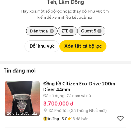
Tẻh, Lâm Đồng
Hãy xóa một số bộ lọc hoặc thay đổi khu vực tìm 
kiếm để xem nhiều kết quả hơn
Điện thoại
ZTE
Quest 5
Đổi khu vực
Xóa tất cả bộ lọc
Tin đăng mới
Đồng hồ Citizen Eco-Drive 200m
Diver 44mm
Đã sử dụng
Cả nam và nữ
3.700.000 đ
Xã Phú Túc
(
Xã Thống Nhất
mới)
20 giây trước
2
T
5.0
13
đã bán
Trường