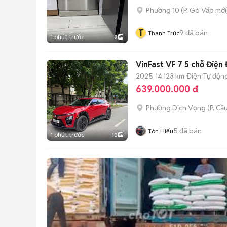
Phường 10
(
P. Gò Vấp
mới
T
9
đã bán
Thanh Trúc
1 phút trước
2
VinFast VF 7 5 chỗ Điện
2025
14.123 km
Điện
Tự độn
639.000.000 đ
Phường Dịch Vọng
(
P. Cầ
5
đã bán
Tôn Hiếu
1 phút trước
10