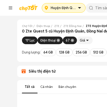
Huyện Định Quán
Chợ Tốt
Điện thoại
ZTE
ZTE Đồng Nai
ZTE Huyện Địn
0 Zte Quest 5 cũ Huyện Định Quán, Đồng Nai đ
Lọc
Điện thoại
67
Giá
Dung lượng:
64 GB
128 GB
256 GB
512 GB
Siêu thị điện tử
Tất cả
Cá nhân
Bán chuyên