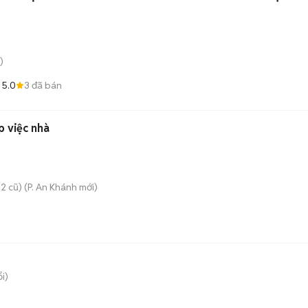
)
5.0
3
đã bán
p việc nhà
2 cũ)
(
P. An Khánh
mới)
i)