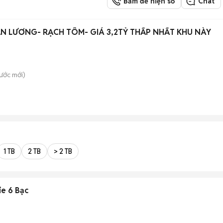
Bấm để hiện số
Chat
ĂN LƯƠNG- RẠCH TÔM- GIÁ 3,2TỶ THẤP NHẤT KHU NÀY
ước
mới)
1 TB
2 TB
> 2 TB
ie 6 Bạc