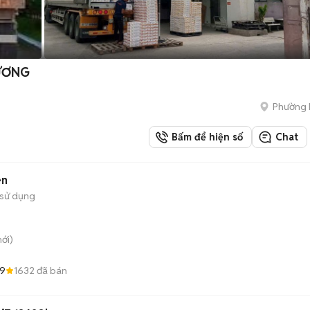
DƯƠNG
Phường 
Bấm để hiện số
Chat
en
sử dụng
ới)
.9
1632
đã bán