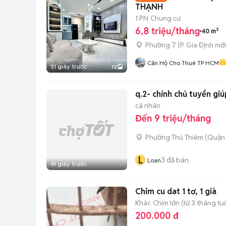
THẠNH
1 PN
Chung cư
6,8 triệu/tháng
40 m²
Phường 7
(
P. Gia Định
mới
Căn Hộ Cho Thuê TP HCM
31 giây trước
12
q.2- chính chủ tuyển giú
cá nhân
Đến 9 triệu/tháng
Phường Thủ Thiêm (Quận 
L
3
đã bán
Loan
41 giây trước
Chim cu dat 1 tơ, 1 già
Khác
Chim lớn (từ 3 tháng tuổ
200.000 đ