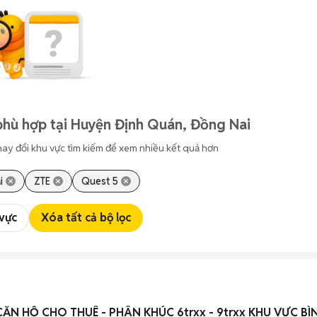
phù hợp tại Huyện Định Quán, Đồng Nai
hay đổi khu vực tìm kiếm để xem nhiều kết quả hơn
i
ZTE
Quest 5
 vực
Xóa tất cả bộ lọc
ĂN HỘ CHO THUÊ - PHÂN KHÚC 6trxx - 9trxx KHU VỰC BÌ