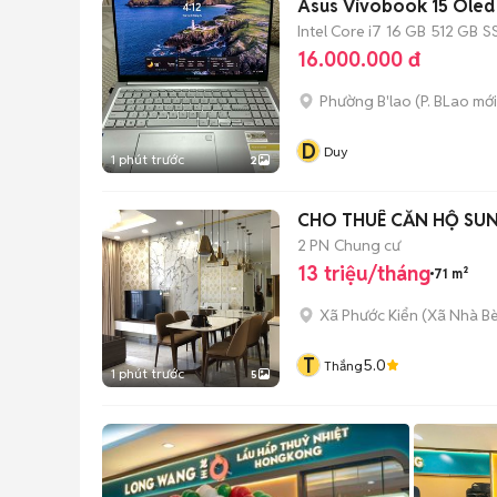
Asus Vivobook 15 Oled
Intel Core i7
16 GB
512 GB
S
16.000.000 đ
Phường B'lao
(
P. BLao
mới
D
Duy
1 phút trước
2
CHO THUÊ CĂN HỘ SUNR
2 PN
Chung cư
13 triệu/tháng
71 m²
Xã Phước Kiển
(
Xã Nhà B
T
5.0
Thắng
1 phút trước
5