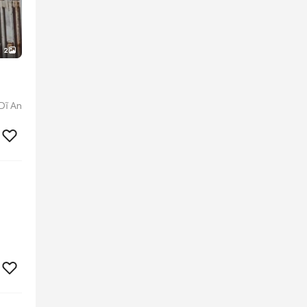
2
Dĩ An