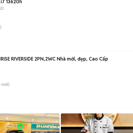
 i7 13620h
SD
)
ISE RIVERSIDE 2PN,2WC Nhà mới, đẹp, Cao Cấp
è
mới)