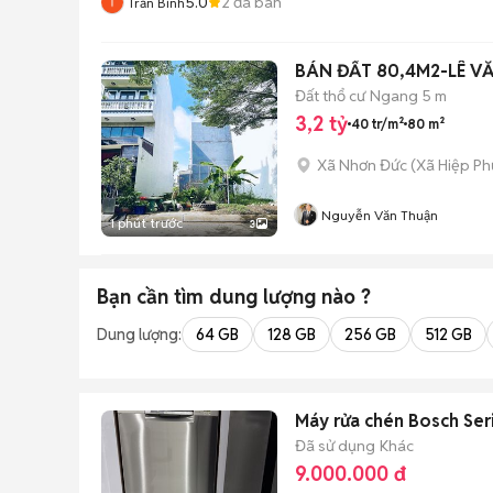
5.0
2
đã bán
Trần Bình
BÁN ĐẤT 80,4M2-LÊ V
Đất thổ cư
Ngang 5 m
3,2 tỷ
40 tr/m²
80 m²
Xã Nhơn Đức
(
Xã Hiệp Ph
Nguyễn Văn Thuận
1 phút trước
3
Bạn cần tìm
dung lượng
nào ?
Dung lượng:
64 GB
128 GB
256 GB
512 GB
Máy rửa chén Bosch Ser
Đã sử dụng
Khác
9.000.000 đ