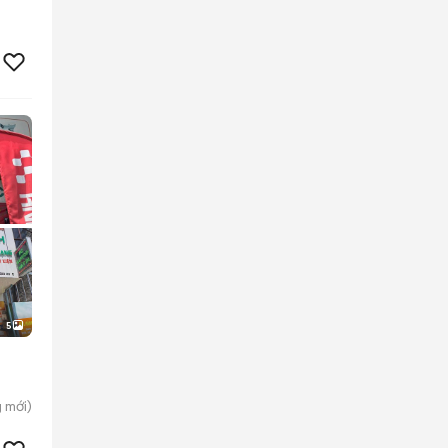
5
g
mới)