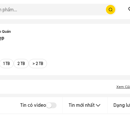
h Quán
ẹp
1 TB
2 TB
> 2 TB
Xem Cử
Tin có video
Tin mới nhất
Dạng lư