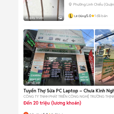
Phường Linh Chiểu (Quận
L
5.0
1
đã bán
Lê Dũng
41 giây trước
1
Tin nổi bật
Tuyển Thợ Sửa PC Laptop – Chưa Kinh Ng
CÔNG TY TNHH PHÁT TRIỂN CÔNG NGHỆ TRƯỜNG THỊ
Đến 20 triệu (lương khoán)