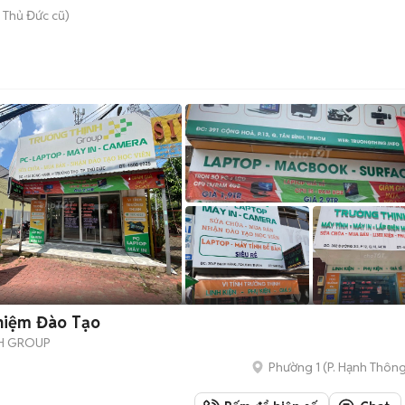
 Thủ Đức cũ)
hiệm Đào Tạo
NH GROUP
Phường 1
(
P. Hạnh Thôn