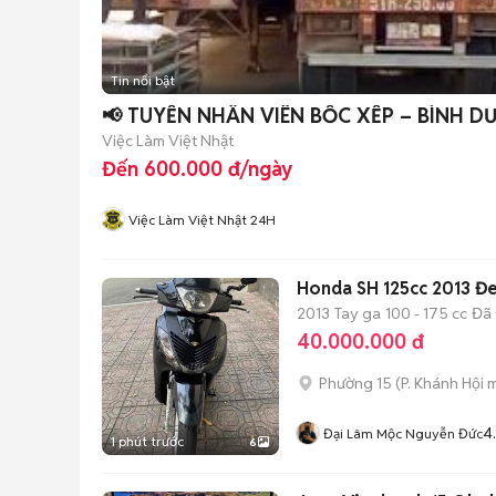
Tin nổi bật
📢 TUYỂN NHÂN VIÊN BỐC XẾP – BÌNH 
Việc Làm Việt Nhật
Đến 600.000 đ/ngày
Việc Làm Việt Nhật 24H
Honda SH 125cc 2013 Đ
2013
Tay ga
100 - 175 cc
Đã 
40.000.000 đ
Phường 15
(
P. Khánh Hội
m
4
Đại Lâm Mộc Nguyễn Đức
1 phút trước
6