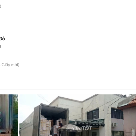
)
 Đỏ
g
u Giấy
mới)