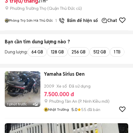
3 triệu/tháng
21 m²
Phường Trường Thọ (Quận Thủ Đức cũ)
1
đã bán
Bấm để hiện số
Chat
Phòng Trọ Sơn Hà Thủ Đức
Bạn cần tìm
dung lượng
nào ?
Dung lượng:
64 GB
128 GB
256 GB
512 GB
1 TB
2 
Yamaha Sirius Đen
2009
Xe số
Đã sử dụng
7.500.000 đ
Phường Tân An
(
P. Ninh Kiều
mới)
1 phút trước
4
n
5.0
55
đã bán
Nhật Trường