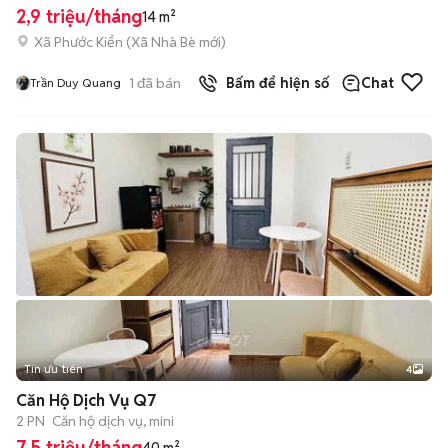
2,9 triệu/tháng
14 m²
Xã Phước Kiển
(
Xã Nhà Bè
mới)
1
đã bán
Bấm để hiện số
Chat
Trần Duy Quang
Tin ưu tiên
4
Căn Hộ Dịch Vụ Q7
2 PN
Căn hộ dịch vụ, mini
7,5 triệu/tháng