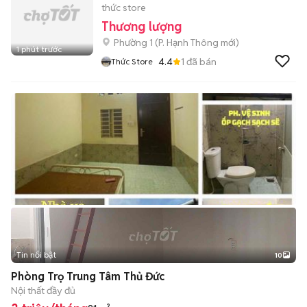
thức store
Thương lượng
Phường 1
(
P. Hạnh Thông
mới)
1 phút trước
4.4
1
đã bán
Thức Store
Tin nổi bật
10
+
2
Phòng Trọ Trung Tâm Thủ Đức
Nội thất đầy đủ