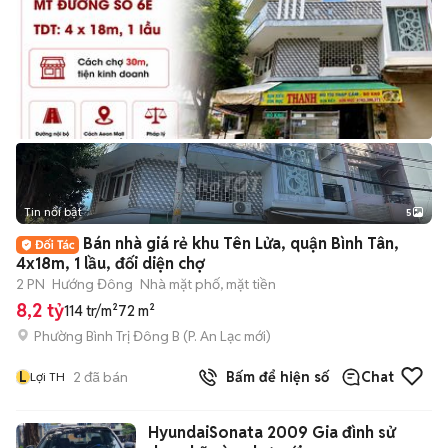
Tin nổi bật
5
Bán nhà giá rẻ khu Tên Lửa, quận Bình Tân,
4x18m, 1 lầu, đối diện chợ
2 PN
Hướng Đông
Nhà mặt phố, mặt tiền
8,2 tỷ
114 tr/m²
72 m²
Phường Bình Trị Đông B
(
P. An Lạc
mới)
L
2
đã bán
Bấm để hiện số
Chat
Lợi TH
HyundaiSonata 2009 Gia đình sử