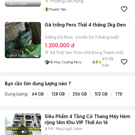
Phường Tân Hưng
1 phút trước
t
Thanh Tân
Gà trống Peru Thái 4 tháng 2kg Đen
Giống Gà Khác
Gà lớn (từ 3 tháng tuổi)
1.200.000 đ
Xã Thới Tam Thôn
(
Xã Đông Thạnh
mới)
1 phút trước
4
411
đã
4.9
FB Huy Cuong Peru
bán
Gallos
Bạn cần tìm
dung lượng
nào ?
Dung lượng:
64 GB
128 GB
256 GB
512 GB
1 TB
2 
Siêu Phẩm 4 Tầng Có Thang Máy Hẻm
rộng 14m Khu VIP Thới An 16
4 PN
Nhà ngõ, hẻm