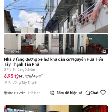
Tin nổi bật
6
+
2
Nhà 3 tầng đường xe hơi khu dân cư Nguyễn Hữu Tiến
Tây Thạnh Tân Phú
3 PN
Nhà ngõ, hẻm
6,95 tỷ
145 tr/m²
48 m²
Phường Tây Thạnh
1
đã bán
Bấm để hiện số
Chat
Tình Nguyễn