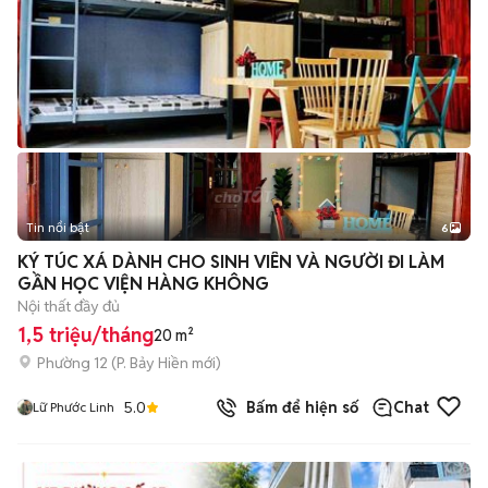
Tin nổi bật
6
+
2
KÝ TÚC XÁ DÀNH CHO SINH VIÊN VÀ NGƯỜI ĐI LÀM
GẦN HỌC VIỆN HÀNG KHÔNG
Nội thất đầy đủ
1,5 triệu/tháng
20 m²
Phường 12
(
P. Bảy Hiền
mới)
5.0
Bấm để hiện số
Chat
Lữ Phước Linh