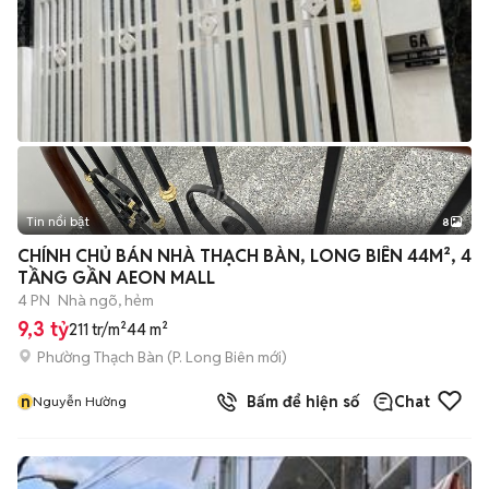
Tin nổi bật
8
+
2
CHÍNH CHỦ BÁN NHÀ THẠCH BÀN, LONG BIÊN 44M², 4
TẦNG GẦN AEON MALL
4 PN
Nhà ngõ, hẻm
9,3 tỷ
211 tr/m²
44 m²
Phường Thạch Bàn
(
P. Long Biên
mới)
n
Bấm để hiện số
Chat
Nguyễn Hường