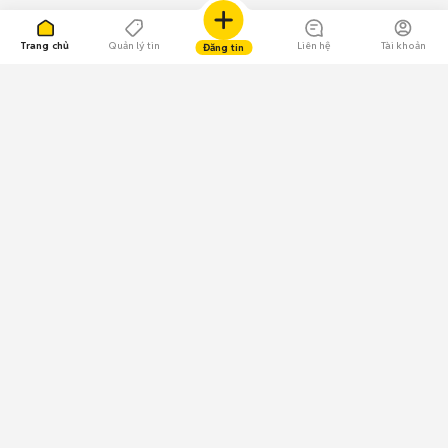
Trang chủ
Quản lý tin
Liên hệ
Tài khoản
Đăng tin
109.000 Bình chọn
Tải ứng dụng Chợ Tốt
Về Chợ Tốt
Quy chế sàn
Chính sách bảo mật
Giải quyết tranh chấp
CÔNG TY TNHH CHỢ TỐT - Người đại diện theo pháp luật:
Nguyễn Trọng Tấn; GPDKKD: 0312120782 do Sở KH & ĐT TP.HCM cấp ngày
11/01/2013;
GPMXH: 185/GP-BTTTT do Bộ Thông tin và Truyền thông
cấp ngày 09/07/2024 - Chịu trách nhiệm
nội dung: Trần Hoàng Ly.
Chính sách sử dụng
Địa chỉ: Tầng 18, Toà nhà UOA, Số 6 đường Tân Trào, Phường Tân Mỹ,