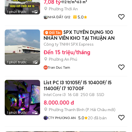
7,08 tỷ
112 tr/m²
63 m²
Phường Thới An
1 phút trước
11
5.0
NHÀ ĐẤT Q12
SPX TUYỂN DỤNG 100
NHÂN VIÊN KHO TẠI THUẬN AN
Công ty TNHH SPX Express
Đến 15 triệu/tháng
Phường An Phú
1 phút trước
3
Tran Duc Tam
List PC I3 10105F/ I5 10400F/ I5
11400F/ I7 10700F
Intel Core i3
16 GB
250 GB
SSD
8.000.000 đ
Phường Thanh Bình
(
P. Hải Châu
mới)
1 phút trước
6
5.0
20
đã bán
CTY PHUONG AN