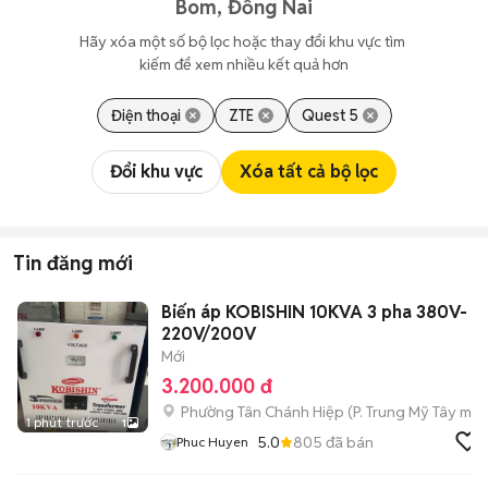
Bom, Đồng Nai
Hãy xóa một số bộ lọc hoặc thay đổi khu vực tìm 
kiếm để xem nhiều kết quả hơn
Điện thoại
ZTE
Quest 5
Đổi khu vực
Xóa tất cả bộ lọc
Tin đăng mới
Biến áp KOBISHIN 10KVA 3 pha 380V-
220V/200V
Mới
3.200.000 đ
Phường Tân Chánh Hiệp
(
P. Trung Mỹ Tây
mới
1 phút trước
1
5.0
805
đã bán
Phuc Huyen