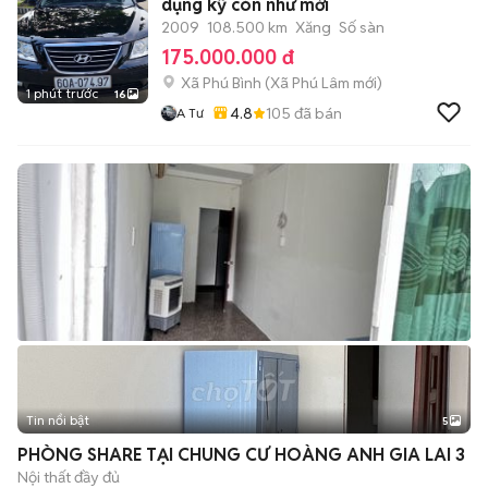
dụng kỹ còn như mới
2009
108.500 km
Xăng
Số sàn
175.000.000 đ
Xã Phú Bình
(
Xã Phú Lâm
mới)
1 phút trước
16
4.8
105
đã bán
A Tư
Tin nổi bật
5
PHÒNG SHARE TẠI CHUNG CƯ HOÀNG ANH GIA LAI 3
Nội thất đầy đủ