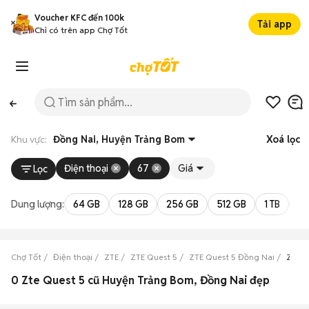
Voucher KFC đến 100k
Tải app
Chỉ có trên app Chợ Tốt
Khu vực:
Đồng Nai, Huyện Trảng Bom
Xoá lọc
Điện thoại
67
Giá
Lọc
Dung lượng:
64 GB
128 GB
256 GB
512 GB
1 TB
2 
Chợ Tốt
Điện thoại
ZTE
ZTE Quest 5
ZTE Quest 5 Đồng Nai
ZTE Q
0 Zte Quest 5 cũ Huyện Trảng Bom, Đồng Nai đẹp