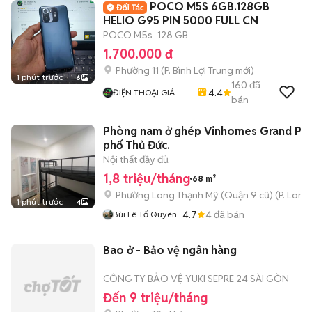
POCO M5S 6GB.128GB
HELIO G95 PIN 5000 FULL CN
POCO M5s
128 GB
1.700.000 đ
Phường 11
(
P. Bình Lợi Trung
mới)
1 phút trước
6
160
đã
4.4
ĐIỆN THOẠI GIÁ
bán
TỐT
Phòng nam ở ghép Vinhomes Grand Par
phố Thủ Đức.
Nội thất đầy đủ
1,8 triệu/tháng
68 m²
Phường Long Thạnh Mỹ (Quận 9 cũ)
(
P. Long
1 phút trước
4
4.7
4
đã bán
Bùi Lê Tố Quyên
Bao ở - Bảo vệ ngân hàng
CÔNG TY BẢO VỆ YUKI SEPRE 24 SÀI GÒN
Đến 9 triệu/tháng