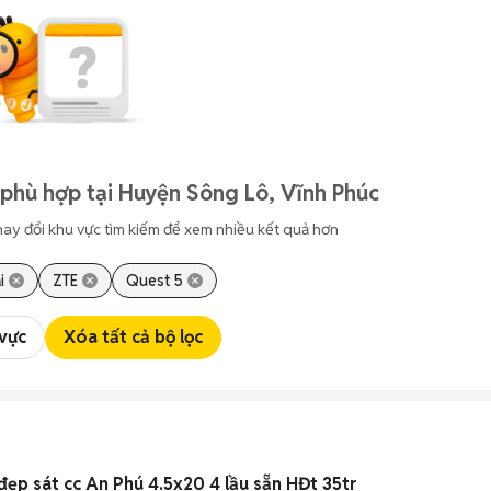
phù hợp tại Huyện Sông Lô, Vĩnh Phúc
hay đổi khu vực tìm kiếm để xem nhiều kết quả hơn
i
ZTE
Quest 5
 vực
Xóa tất cả bộ lọc
 đẹp sát cc An Phú 4.5x20 4 lầu sẵn HĐt 35tr