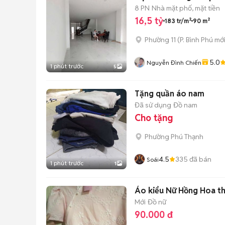
8 PN
Nhà mặt phố, mặt tiền
16,5 tỷ
183 tr/m²
90 m²
Phường 11
(
P. Bình Phú
mới
5.0
Nguyễn Đình Chiến
1 phút trước
5
Tặng quần áo nam
Đã sử dụng
Đồ nam
Cho tặng
Phường Phú Thạnh
4.5
335
đã bán
Soái
1 phút trước
1
Áo kiểu Nữ Hồng Hoa t
Mới
Đồ nữ
90.000 đ