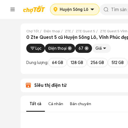
Huyện Sông Lô
Chợ Tốt
Điện thoại
ZTE
ZTE Quest 5
ZTE Quest 5 Vĩnh
0 Zte Quest 5 cũ Huyện Sông Lô, Vĩnh Phúc đẹ
Lọc
Điện thoại
67
Giá
Dung lượng:
64 GB
128 GB
256 GB
512 GB
Siêu thị điện tử
Tất cả
Cá nhân
Bán chuyên