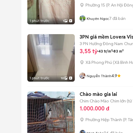
Phường 15
(
P. An Hội Đôn
7
đã bán
Khuyên Ngoc
1 phút trước
1
3PN giá mềm Lovera Vis
3 PN
Hướng Đông Nam
Chun
3,55 tỷ
43 tr/m²
83 m²
Xã Phong Phú
(
Xã Bình H
4.9
Nguyễn Thành
1 phút trước
10
Chào mào gia lai
Chim Chào Mào
Chim lớn (từ
1.000.000 đ
Phường Hiệp Thành
(
P. T
96
đã bán