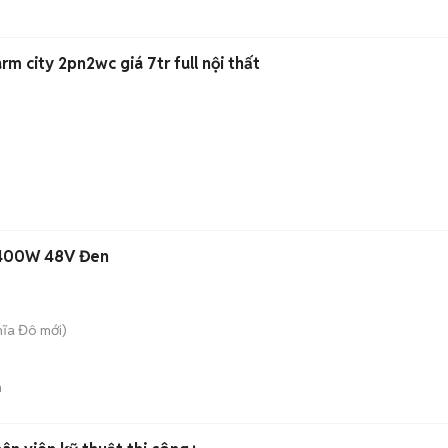
m city 2pn2wc giá 7tr full nội thất
 400W 48V Đen
hĩa Đô
mới)
n