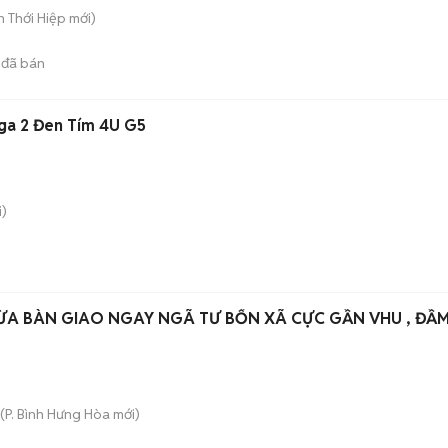
ân Thới Hiệp
mới)
đã bán
yga 2 Đen Tím 4U G5
)
ỪA BÀN GIAO NGAY NGÃ TƯ BỐN XÃ CỰC GẦN VHU , ĐẦ
(
P. Bình Hưng Hòa
mới)