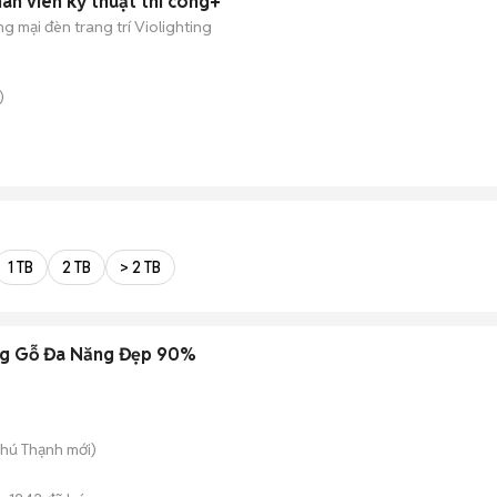
hân viên kỹ thuật thi công+
 mại đèn trang trí Violighting
)
1 TB
2 TB
> 2 TB
ng Gỗ Đa Năng Đẹp 90%
Phú Thạnh
mới)