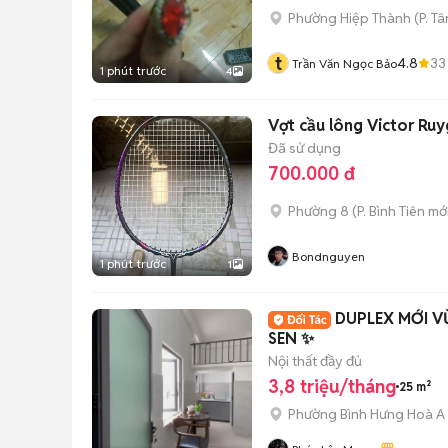
Phường Hiệp Thành
(
P. T
t
4.8
33
Trần Văn Ngọc Bảo
1 phút trước
4
Vợt cầu lông Victor Ru
Đã sử dụng
700.000 đ
Phường 8
(
P. Bình Tiên
mới
Bondnguyen
1 phút trước
1
DUPLEX MỚI V
SEN ✨
Nội thất đầy đủ
3,8 triệu/tháng
25 m²
Phường Bình Hưng Hoà A