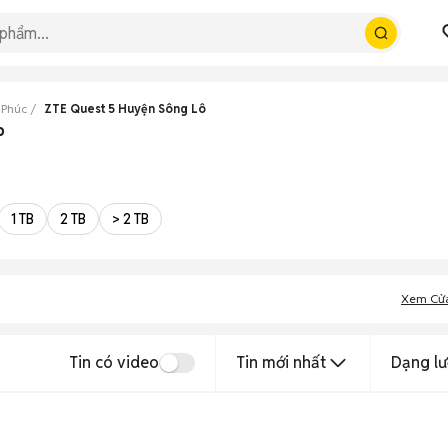
 Phúc
ZTE Quest 5 Huyện Sông Lô
p
1 TB
2 TB
> 2 TB
Xem Cử
Tin có video
Tin mới nhất
Dạng lư