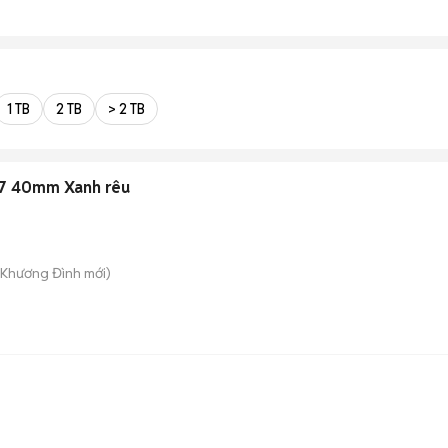
1 TB
2 TB
> 2 TB
7 40mm Xanh rêu
. Khương Đình
mới)