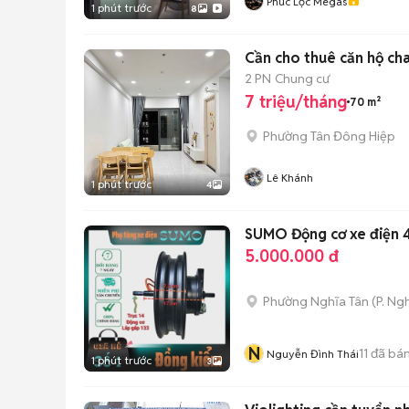
Phúc Lộc Megas
1 phút trước
8
Cần cho thuê căn hộ char
2 PN
Chung cư
7 triệu/tháng
70 m²
Phường Tân Đông Hiệp
Lê Khánh
1 phút trước
4
SUMO Động cơ xe điện
5.000.000 đ
Phường Nghĩa Tân
(
P. Ng
N
11
đã bá
Nguyễn Đình Thái
1 phút trước
3