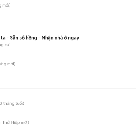
g
mới)
ta - Sẵn sổ hồng - Nhận nhà ở ngay
g cư
ưng
mới)
 3 tháng tuổi)
ân Thới Hiệp
mới)