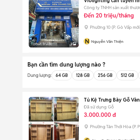
Violighting cần tuyển n
Công ty TNHH sản xuất thương
Đến 20 triệu/tháng
Phường 10
(
P. Gò Vấp
mới
N
Nguyễn Văn Thiện
1 phút trước
2
Bạn cần tìm
dung lượng
nào ?
Dung lượng:
64 GB
128 GB
256 GB
512 GB
Tủ Kệ Trưng Bày Gỗ Và
Đã sử dụng
Gỗ
3.000.000 đ
Phường Tân Thới Hòa
(
P. 