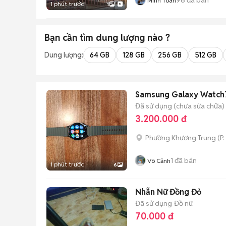
Minh Toàn
1 phút trước
1
Bạn cần tìm
dung lượng
nào ?
Dung lượng:
64 GB
128 GB
256 GB
512 GB
Samsung Galaxy Watch
Đã sử dụng (chưa sửa chữa)
3.200.000 đ
Phường Khương Trung
(
P
1
đã bán
Võ Cảnh
1 phút trước
6
Nhẫn Nữ Đồng Đỏ
Đã sử dụng
Đồ nữ
70.000 đ