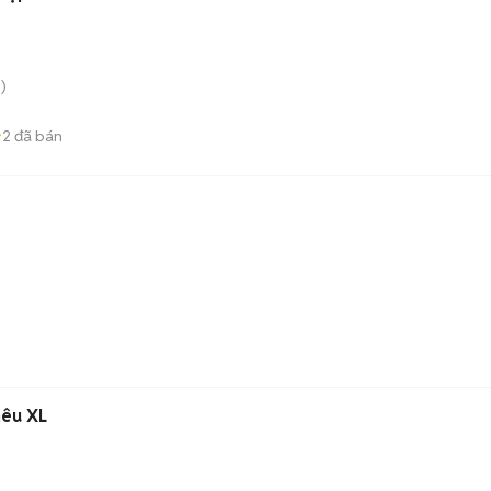
)
2
đã bán
hêu XL