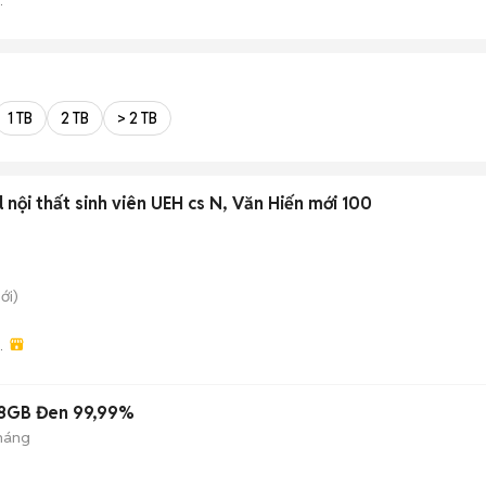
ĐT
1 TB
2 TB
> 2 TB
l nội thất sinh viên UEH cs N, Văn Hiến mới 100
ới)
128GB Đen 99,99%
tháng