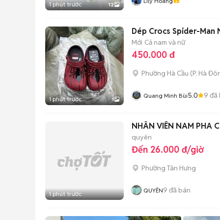
Lily Hoàng
1 phút trước
12
Dép Crocs Spider-Man 
Mới
Cả nam và nữ
450.000 đ
Phường Hà Cầu
(
P. Hà Đô
5.0
9
đã 
Quang Minh Bùi
1 phút trước
1
NHÂN VIÊN NAM PHA C
quyên
Đến 26.000 đ/giờ
Phường Tân Hưng
9
đã bán
QUYÊN
1 phút trước