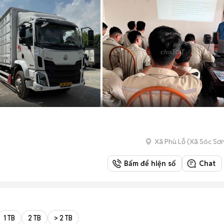
Xã Phù Lỗ
(
Xã Sóc Sơ
Bấm để hiện số
Chat
1 TB
2 TB
> 2 TB