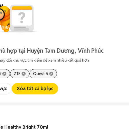
hù hợp tại Huyện Tam Dương, Vĩnh Phúc
hay đổi khu vực tìm kiếm để xem nhiều kết quả hơn
i
ZTE
Quest 5
 vực
Xóa tất cả bộ lọc
e Healthy Bright 70ml