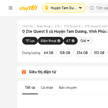
Huyện Tam Dương
Chợ Tốt
Điện thoại
ZTE
ZTE Quest 5
ZTE Quest 5 Vĩnh
0 Zte Quest 5 cũ Huyện Tam Dương, Vĩnh Phúc
Lọc
Điện thoại
67
Giá
Dung lượng:
64 GB
128 GB
256 GB
512 GB
Siêu thị điện tử
Tất cả
Cá nhân
Bán chuyên