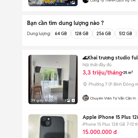
Công Ty TNHH Dịch Vụ TM
38 giây trước
1
N Va H
Bạn cần tìm
dung lượng
nào ?
Dung lượng:
64 GB
128 GB
256 GB
512 GB
🌊Khai trương studio ful
Nội thất đầy đủ
3,3 triệu/tháng
25 m²
Phường 7
(
P. Bình Đông
m
Chuyên Viên Tư Vấn Căn Hộ
39 giây trước
7
Dịch Vụ Tphcm
Apple iPhone 15 Plus 
iPhone 15 Plus
128 GB
7-12 
15.000.000 đ