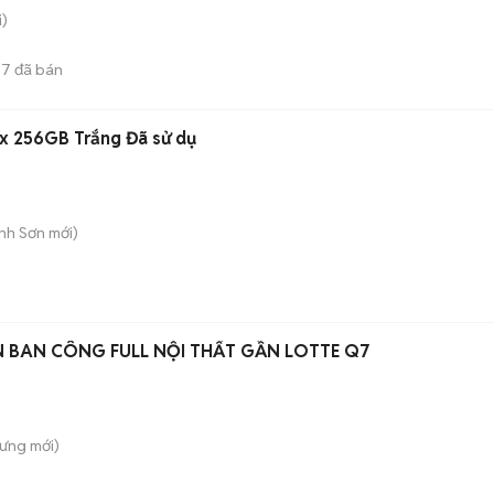
)
37
đã bán
x 256GB Trắng Đã sử dụ
ành Sơn
mới)
 BAN CÔNG FULL NỘI THẤT GẦN LOTTE Q7
Hưng
mới)