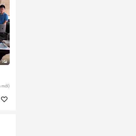
3
n
mới)