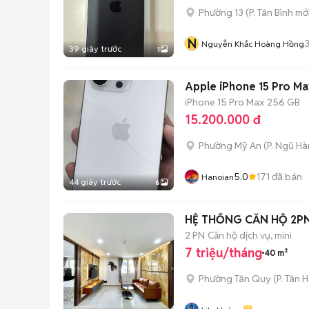
Phường 13
(
P. Tân Bình
mới
N
Nguyễn Khắc Hoàng Hồng
39 giây trước
1
Apple iPhone 15 Pro Ma
iPhone 15 Pro Max
256 GB
15.200.000 đ
Phường Mỹ An
(
P. Ngũ H
5.0
171
đã bán
Hanoian
44 giây trước
6
HỆ THỐNG CĂN HỘ 2PN
2 PN
Căn hộ dịch vụ, mini
7 triệu/tháng
40 m²
Phường Tân Quy
(
P. Tân 