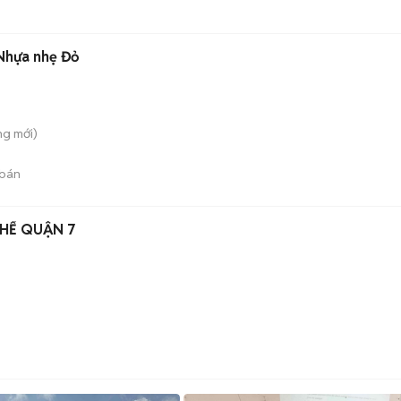
Nhựa nhẹ Đỏ
ng
mới)
bán
HẾ QUẬN 7