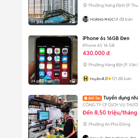
Phường Hưng Định
(
P. Th
14
đã bán
HOÀNG PHÚC
33 giây trước
8
iPhone 6s 16GB Đen
iPhone 6S
16 GB
430.000 đ
Phường Hàng Bột
(
P. Văn
H
4.0
121
đã bán
Huyền
34 giây trước
2
Tuyển dụng nh
CÔNG TY CP DỊCH VỤ THƯƠ
Đến 8,50 triệu/tháng
Phường An Phú Đông