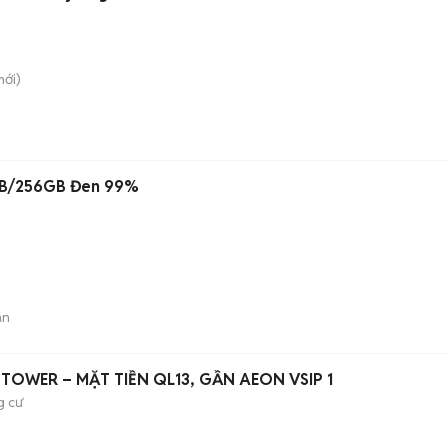
ới)
2GB/256GB Đen 99%
án
TOWER – MẶT TIỀN QL13, GẦN AEON VSIP 1
g cư