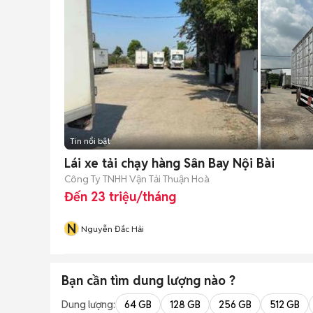
Tin nổi bật
Lái xe tải chạy hàng Sân Bay Nội Bài
Công Ty TNHH Vận Tải Thuận Hoà
Đến 23 triệu/tháng
N
Nguyễn Đắc Hải
Bạn cần tìm
dung lượng
nào ?
Dung lượng:
64 GB
128 GB
256 GB
512 GB