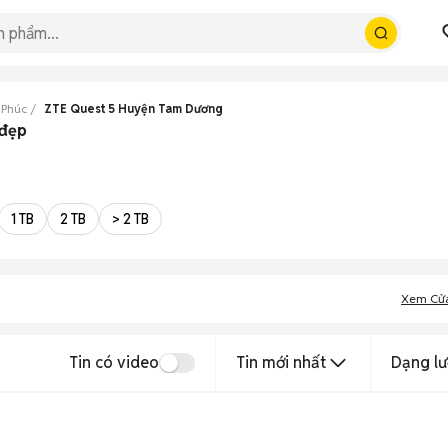
 Phúc
ZTE Quest 5 Huyện Tam Dương
 đẹp
1 TB
2 TB
> 2 TB
Xem Cử
Tin có video
Tin mới nhất
Dạng lư