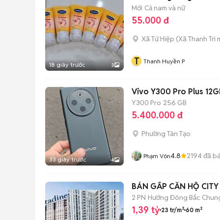
Mới
Cả nam và nữ
55.000 đ
Xã Tứ Hiệp
(
Xã Thanh Trì
m
T
Thanh Huyền P
18 giây trước
3
Vivo Y300 Pro Plus 1
Y300 Pro
256 GB
5.400.000 đ
Phường Tân Tạo
4.8
2194
đã b
Phạm Vôn
33 giây trước
4
BÁN GẤP CĂN HỘ CITY 
2 PN
Hướng Đông Bắc
Chun
1,39 tỷ
23 tr/m²
60 m²