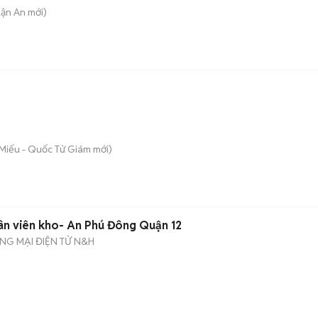
uận An
mới)
 Miếu - Quốc Tử Giám
mới)
ân viên kho- An Phú Đông Quận 12
NG MẠI ĐIỆN TỬ N&H