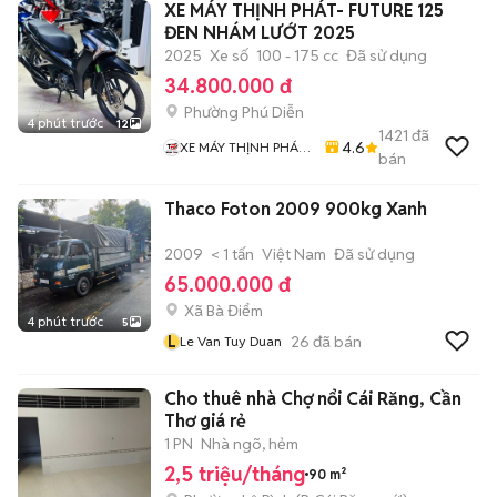
XE MÁY THỊNH PHÁT- FUTURE 125
ĐEN NHÁM LƯỚT 2025
2025
Xe số
100 - 175 cc
Đã sử dụng
34.800.000 đ
Phường Phú Diễn
4 phút trước
12
1421
đã
4.6
XE MÁY THỊNH PHÁT
bán
XE LƯỚT GIÁ RẺ
Thaco Foton 2009 900kg Xanh
2009
< 1 tấn
Việt Nam
Đã sử dụng
65.000.000 đ
Xã Bà Điểm
4 phút trước
5
L
26
đã bán
Le Van Tuy Duan
Cho thuê nhà Chợ nổi Cái Răng, Cần
Thơ giá rẻ
1 PN
Nhà ngõ, hẻm
2,5 triệu/tháng
90 m²