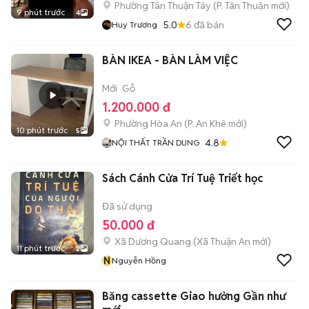
Phường Tân Thuận Tây
(
P. Tân Thuận
mới)
9 phút trước
4
5.0
6
đã bán
Huy Trương
BÀN IKEA - BÀN LÀM VIỆC
Mới
Gỗ
1.200.000 đ
Phường Hòa An
(
P. An Khê
mới)
10 phút trước
5
4.8
NỘI THẤT TRẦN DUNG
Sách Cánh Cửa Trí Tuệ Triết học
Đã sử dụng
50.000 đ
Xã Dương Quang
(
Xã Thuận An
mới)
11 phút trước
2
N
Nguyễn Hồng
Băng cassette Giao hưởng Gần như