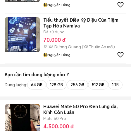
N
Nguyễn Hồng
Tiểu thuyết Điều Kỳ Diệu Của Tiệm
Tạp Hóa Namiya
Đã sử dụng
70.000 đ
Xã Dương Quang
(
Xã Thuận An
mới)
9 phút trước
2
N
Nguyễn Hồng
Bạn cần tìm
dung lượng
nào ?
Dung lượng:
64 GB
128 GB
256 GB
512 GB
1 TB
2 
Huawei Mate 50 Pro Đen Lưng da,
Kính Côn Luân
Mate 50 Pro
4.500.000 đ