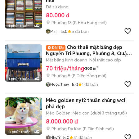
mới
Đã sử dụng
80.000 đ
Phường 13
(
P. Hòa Hưng
mới)
11 phút trước
6
5.0
5
đã bán
Minh
Cho thuê mặt bằng đẹp
Nguyễn Tri Phương, Phường 8, Quận
10. DT: 8x25m
Mặt bằng kinh doanh
Nội thất cao cấp
70 triệu/tháng
200 m²
Phường 8
(
P. Diên Hồng
mới)
11 phút trước
4
5.0
1
đã bán
Ngọc Thúy
Mèo golden ny12 thuần chủng wcf
phả đẹp
Mèo Golden
Mèo con (dưới 3 tháng tuổi)
8.000.000 đ
Phường Đa Kao
(
P. Tân Định
mới)
13 phút trước
6
5.0
41
đã bán
Như Ý