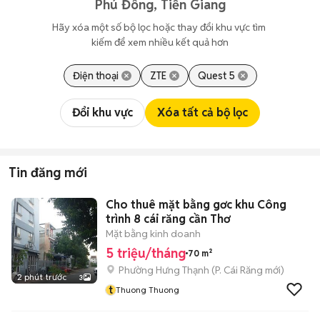
Phú Đông, Tiền Giang
Hãy xóa một số bộ lọc hoặc thay đổi khu vực tìm 
kiếm để xem nhiều kết quả hơn
Điện thoại
ZTE
Quest 5
Đổi khu vực
Xóa tất cả bộ lọc
Tin đăng mới
Cho thuê mặt bằng gơc khu Công
trình 8 cái răng cần Thơ
Mặt bằng kinh doanh
5 triệu/tháng
70 m²
Phường Hưng Thạnh
(
P. Cái Răng
mới)
2 phút trước
3
t
Thuong Thuong