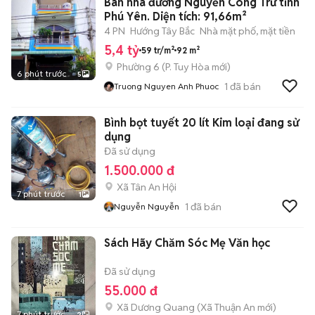
Bán nhà đường Nguyễn Công Trứ tỉnh
Phú Yên. Diện tích: 91,66m²
4 PN
Hướng Tây Bắc
Nhà mặt phố, mặt tiền
5,4 tỷ
59 tr/m²
92 m²
Phường 6
(
P. Tuy Hòa
mới)
6 phút trước
5
1
đã bán
Truong Nguyen Anh Phuoc
Bình bọt tuyết 20 lít Kim loại đang sử
dụng
Đã sử dụng
1.500.000 đ
Xã Tân An Hội
7 phút trước
1
1
đã bán
Nguyễn Nguyễn
Sách Hãy Chăm Sóc Mẹ Văn học
Đã sử dụng
55.000 đ
Xã Dương Quang
(
Xã Thuận An
mới)
7 phút trước
2