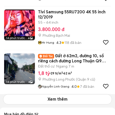
Tivi Samsung 55RU7200 4K 55 inch
12/2019
55 – 64 inch
3.800.000 đ
Phường Bạch Mai
14 phút trước
6
M
4.3
118
đã bán
Mr Hung
Đất ở 62m2, đường 10, sổ
riêng cách đường Long Thuận Q9
khoảng 100m
Đất thổ cư
Ngang 7 m
1,8 tỷ
29 tr/m²
62 m²
Phường Long Phước (Quận 9 cũ)
14 phút trước
4
4.0
7
đã bán
Nguyễn Linh Giang
Xem thêm
Mua bán đồ điện tử