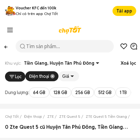
Voucher KFC đến 100k
Tải app
Chỉ có trên app Chợ Tốt
Khu vực:
Tiền Giang, Huyện Tân Phú Đông
Xoá lọc
Điện thoại
Giá
Lọc
Dung lượng:
64 GB
128 GB
256 GB
512 GB
1 TB
2 
Chợ Tốt
Điện thoại
ZTE
ZTE Quest 5
ZTE Quest 5 Tiền Giang
ZTE
0 Zte Quest 5 cũ Huyện Tân Phú Đông, Tiền Giang đẹp