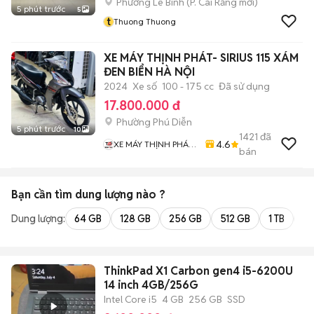
Phường Lê Bình
(
P. Cái Răng
mới)
5 phút trước
5
t
Thuong Thuong
XE MÁY THỊNH PHÁT- SIRIUS 115 XÁM
ĐEN BIỂN HÀ NỘI
2024
Xe số
100 - 175 cc
Đã sử dụng
17.800.000 đ
Phường Phú Diễn
5 phút trước
10
1421
đã
4.6
XE MÁY THỊNH PHÁT
bán
XE LƯỚT GIÁ RẺ
Bạn cần tìm
dung lượng
nào ?
Dung lượng:
64 GB
128 GB
256 GB
512 GB
1 TB
2 
ThinkPad X1 Carbon gen4 i5-6200U
14 inch 4GB/256G
Intel Core i5
4 GB
256 GB
SSD