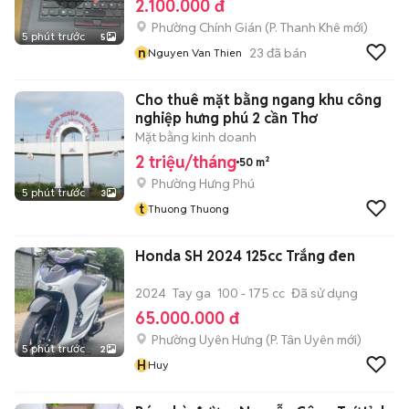
2.100.000 đ
Phường Chính Gián
(
P. Thanh Khê
mới)
5 phút trước
5
n
23
đã bán
Nguyen Van Thien
Cho thuê mặt bằng ngang khu công
nghiệp hưng phú 2 cần Thơ
Mặt bằng kinh doanh
2 triệu/tháng
50 m²
Phường Hưng Phú
5 phút trước
3
t
Thuong Thuong
Honda SH 2024 125cc Trắng đen
2024
Tay ga
100 - 175 cc
Đã sử dụng
65.000.000 đ
Phường Uyên Hưng
(
P. Tân Uyên
mới)
5 phút trước
2
H
Huy