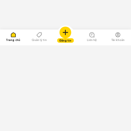
Trang chủ
Quản lý tin
Liên hệ
Tài khoản
Đăng tin
109.000 Bình chọn
Tải ứng dụng Chợ Tốt
Về Chợ Tốt
Quy chế sàn
Chính sách bảo mật
Giải quyết tranh chấp
CÔNG TY TNHH CHỢ TỐT - Người đại diện theo pháp luật: