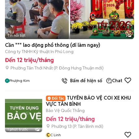
Tin nổi bật
2
Cần *** lao động phổ thông (đi làm ngay)
Công ty TNHH Kỹ thuật In Phú Long
Đến 12 triệu/tháng
Phường Tân Thới Nhất
(
P. Đông Hưng Thuận
mới)
Bấm để hiện số
Chat
Phượng Kim
TUYỂN BẢO VỆ COI XE KHU
VỰC TÂN BÌNH
Bảo Vệ Quốc Thắng
Đến 12 triệu/tháng
Phường 13
(
P. Tân Bình
mới)
1 phút trước
1
C
C Linh