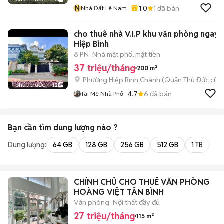
N
1.0
1
đã bán
Nhà Đất Lê Nam
cho thuê nhà V.I.P khu văn phòng ngay
Hiệp Bình
8 PN
Nhà mặt phố, mặt tiền
37 triệu/tháng
200 m²
Phường Hiệp Bình Chánh (Quận Thủ Đức cũ)
1 phút trước
12
4.7
6
đã bán
Tài Mê Nhà Phố
Bạn cần tìm
dung lượng
nào ?
Dung lượng:
64 GB
128 GB
256 GB
512 GB
1 TB
2 
CHÍNH CHỦ CHO THUÊ VĂN PHÒNG
HOÀNG VIỆT TÂN BÌNH
Văn phòng
Nội thất đầy đủ
27 triệu/tháng
115 m²