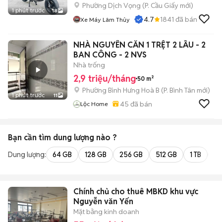
Phường Dịch Vọng
(
P. Cầu Giấy
mới)
1 phút trước
18
4.7
1841
đã bán
Xe Máy Lâm Thủy
NHÀ NGUYÊN CĂN 1 TRỆT 2 LẦU - 2
BAN CÔNG - 2 NVS
Nhà trống
2,9 triệu/tháng
50 m²
Phường Bình Hưng Hoà B
(
P. Bình Tân
mới)
1 phút trước
11
45
đã bán
Lộc Home
Bạn cần tìm
dung lượng
nào ?
Dung lượng:
64 GB
128 GB
256 GB
512 GB
1 TB
2 
Chính chủ cho thuê MBKD khu vực
Nguyễn văn Yến
Mặt bằng kinh doanh