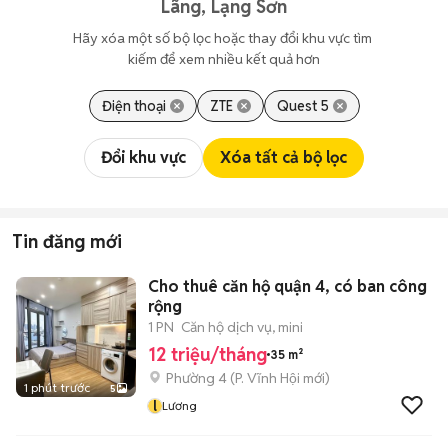
Lãng, Lạng Sơn
Hãy xóa một số bộ lọc hoặc thay đổi khu vực tìm 
kiếm để xem nhiều kết quả hơn
Điện thoại
ZTE
Quest 5
Đổi khu vực
Xóa tất cả bộ lọc
Tin đăng mới
Cho thuê căn hộ quận 4, có ban công
rộng
1 PN
Căn hộ dịch vụ, mini
12 triệu/tháng
35 m²
Phường 4
(
P. Vĩnh Hội
mới)
1 phút trước
5
l
Lương