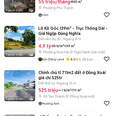
55 triệu/tháng
800 m²
Phường Phú Thạnh
1 phút trước
3
Vĩnh
Lô Kề Góc 139m² - Trục Thông Dài -
Giá Ngộp Đúng Nghĩa
Đất nền dự án
Ngang 6 m
4,9 tỷ
35 tr/m²
139 m²
Phường Hoà Hải
(
P. Ngũ Hành Sơn
mới)
1 phút trước
4
4.0
5
đã bán
Bảo Đăng Land
Chính chủ tl 711m2 đất ở Đồng Xoài
giá chỉ 525tr
Đất thổ cư
Ngang 15 m
525 triệu
< 1 tr/m²
711 m²
Xã Tân Thành
(
P. Đồng Xoài
mới)
1 phút trước
3
Phương Anh