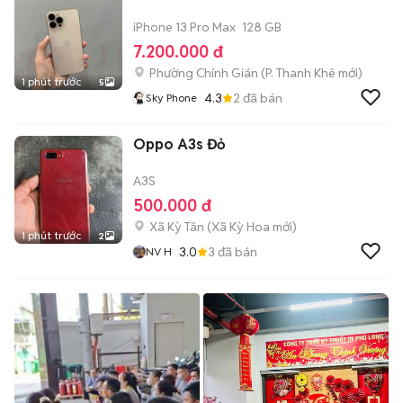
iPhone 13 Pro Max
128 GB
7.200.000 đ
Phường Chính Gián
(
P. Thanh Khê
mới)
1 phút trước
5
4.3
2
đã bán
Sky Phone
Oppo A3s Đỏ
A3S
500.000 đ
Xã Kỳ Tân
(
Xã Kỳ Hoa
mới)
1 phút trước
2
3.0
3
đã bán
NV H