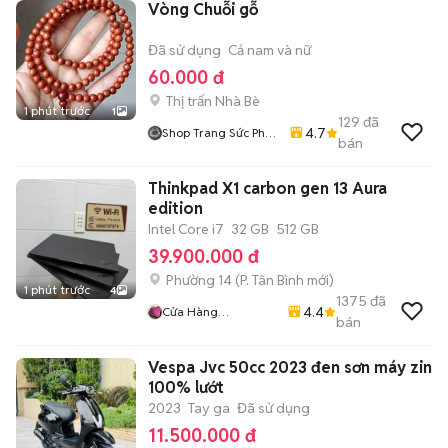
Vòng Chuỗi gỗ
Đã sử dụng
Cả nam và nữ
60.000 đ
Thị trấn Nhà Bè
1 phút trước
1
129
đã
4.7
Shop Trang Sức Phụ
bán
Kiện
Thinkpad X1 carbon gen 13 Aura
edition
Intel Core i7
32 GB
512 GB
39.900.000 đ
Phường 14
(
P. Tân Bình
mới)
1 phút trước
4
1375
đã
4.4
Cửa Hàng
bán
LaptopTrieuPhat
Vespa Jvc 50cc 2023 đen sơn máy zin
100% lướt
2023
Tay ga
Đã sử dụng
11.500.000 đ