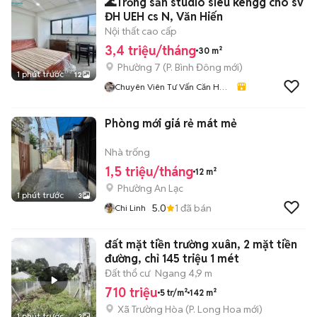
🌊Trống sẳn studio siêu kengg cho sv
ĐH UEH cs N, Văn Hiến
Nội thất cao cấp
3,4 triệu/tháng
30 m²
Phường 7
(
P. Bình Đông
mới)
1 phút trước
12
Chuyên Viên Tư Vấn Căn Hộ
Dịch Vụ Tphcm
Phòng mới giá rẻ mát mẻ
Nhà trống
1,5 triệu/tháng
12 m²
Phường An Lạc
1 phút trước
3
5.0
1
đã bán
Chi Linh
đất mặt tiền trường xuân, 2 mặt tiền
đường, chỉ 145 triệu 1 mét
Đất thổ cư
Ngang 4,9 m
710 triệu
5 tr/m²
142 m²
Xã Trường Hòa
(
P. Long Hoa
mới)
1 phút trước
3