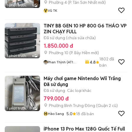
Phường 4
(
P. Tân Sơn Nhất
mới)
1 phút trước
5
V
Vũ TK
TINY BB GEN 10 HP 800 G6 THÁO VP
ZIN CHẠY FULL
Đã sử dụng (chưa sửa chữa)
1.850.000 đ
Phường 10
(
P. Bảy Hiền
mới)
1 phút trước
6
1802
đã
4.8
Phan Thịnh (AT1
bán
COMPUTER)
Máy chơi game Nintendo Wii Trắng
Đã sử dụng
Đã sử dụng
Các loại khác
799.000 đ
Phường Bình Trưng Đông (Quận 2 cũ)
1 phút trước
4
H
5.0
18
đã bán
Hào Sang
iPhone 13 Pro Max 128G Quốc Tế Full