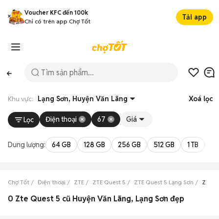
Voucher KFC đến 100k
Tải app
Chỉ có trên app Chợ Tốt
Khu vực:
Lạng Sơn, Huyện Văn Lãng
Xoá lọc
Điện thoại
67
Giá
Lọc
Dung lượng:
64 GB
128 GB
256 GB
512 GB
1 TB
2 
Chợ Tốt
Điện thoại
ZTE
ZTE Quest 5
ZTE Quest 5 Lạng Sơn
ZTE Q
0 Zte Quest 5 cũ Huyện Văn Lãng, Lạng Sơn đẹp