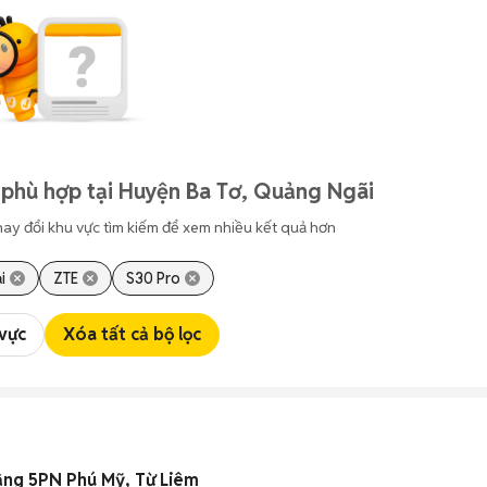
 phù hợp tại Huyện Ba Tơ, Quảng Ngãi
hay đổi khu vực tìm kiếm để xem nhiều kết quả hơn
i
ZTE
S30 Pro
 vực
Xóa tất cả bộ lọc
ầng 5PN Phú Mỹ, Từ Liêm