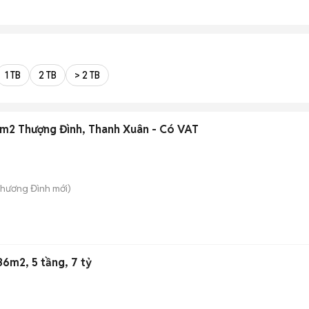
1 TB
2 TB
> 2 TB
m2 Thượng Đình, Thanh Xuân - Có VAT
Khương Đình
mới)
6m2, 5 tầng, 7 tỷ