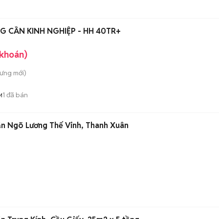
G CẦN KINH NGHIỆP - HH 40TR+
 khoán)
Hưng
mới)
1
đã bán
M
ăn Ngõ Lương Thế Vinh, Thanh Xuân