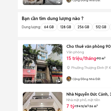
Cộng Đồng Nhà Đất
2 phút trước
3
Bạn cần tìm
dung lượng
nào ?
Dung lượng:
64 GB
128 GB
256 GB
512 GB
Cho thuê văn phòng 90
Văn phòng
15 triệu/tháng
90 m²
Phường Thượng Đình
(
P. 
Cộng Đồng Nhà Đất
3 phút trước
5
Nhà Nguyễn Đức Cảnh, 3
Nhà mặt phố, mặt tiền
7 tỷ
194 tr/m²
36 m²