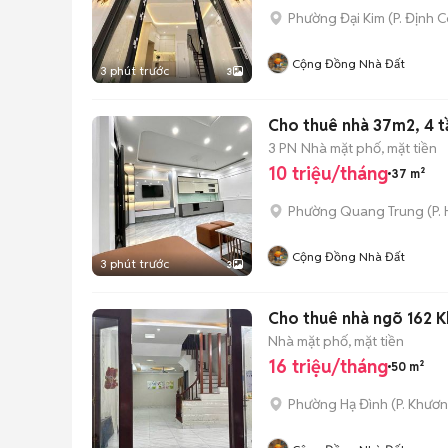
Phường Đại Kim
(
P. Định 
Cộng Đồng Nhà Đất
3 phút trước
3
Cho thuê nhà 37m2, 4 tầ
3 PN
Nhà mặt phố, mặt tiền
10 triệu/tháng
37 m²
Phường Quang Trung
(
P.
Cộng Đồng Nhà Đất
3 phút trước
3
Cho thuê nhà ngõ 162 K
Nhà mặt phố, mặt tiền
16 triệu/tháng
50 m²
Phường Hạ Đình
(
P. Khươ