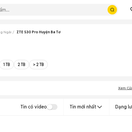
ng Ngãi
ZTE S30 Pro Huyện Ba Tơ
1 TB
2 TB
> 2 TB
Xem Cử
Tin có video
Tin mới nhất
Dạng lư