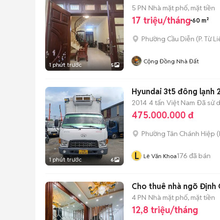
5 PN
Nhà mặt phố, mặt tiền
17 triệu/tháng
60 m²
Phường Cầu Diễn
(
P. Từ L
Cộng Đồng Nhà Đất
1 phút trước
5
Hyundai 3t5 đông lạnh 
2014
4 tấn
Việt Nam
Đã sử 
475.000.000 đ
Phường Tân Chánh Hiệp
(
L
176
đã bán
Lê Văn Khoa
1 phút trước
6
Cho thuê nhà ngõ Định
4 PN
Nhà mặt phố, mặt tiền
12,8 triệu/tháng