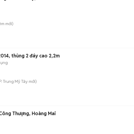
iêm
mới)
2014, thùng 2 đáy cao 2,2m
dụng
P. Trung Mỹ Tây
mới)
 Công Thượng, Hoàng Mai