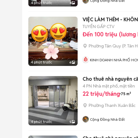
Cộng Đồng Nhà Đất
4 phút trước
4
VIỆC LÀM THÊM - KHÔN
TUYỂN GẤP CTV
Đến 100 triệu (lương
Phường Tân Quy
(
P. Tân 
KINH DOANH NHÀ PHỐ HC
4 phút trước
6
Cho thuê nhà nguyên c
4 PN
Nhà mặt phố, mặt tiền
22 triệu/tháng
75 m²
Phường Thanh Xuân Bắc
Cộng Đồng Nhà Đất
4 phút trước
5