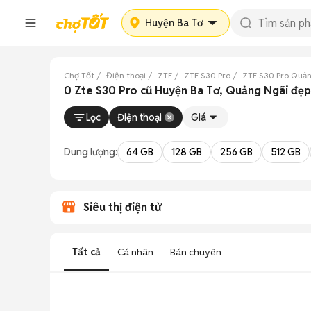
Huyện Ba Tơ
Chợ Tốt
Điện thoại
ZTE
ZTE S30 Pro
ZTE S30 Pro Quả
0 Zte S30 Pro cũ Huyện Ba Tơ, Quảng Ngãi đẹp
Lọc
Điện thoại
Giá
Dung lượng:
64 GB
128 GB
256 GB
512 GB
Siêu thị điện tử
Tất cả
Cá nhân
Bán chuyên