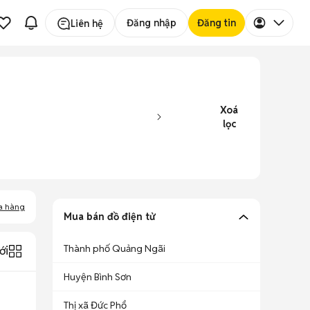
Đăng nhập
Đăng tin
Liên hệ
Xoá
lọc
a hàng
Mua bán đồ điện tử
Thành phố Quảng Ngãi
ới
Huyện Bình Sơn
Thị xã Đức Phổ