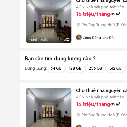
Cho thuê nhà nguyên că
4 PN
Nhà mặt phố, mặt tiền
16 triệu/tháng
35 m²
Phường Trung Hoà
(
P. Yê
Cộng Đồng Nhà Đất
4 phút trước
3
Bạn cần tìm
dung lượng
nào ?
Dung lượng:
64 GB
128 GB
256 GB
512 GB
Cho thuê nhà nguyên că
4 PN
Nhà mặt phố, mặt tiền
16 triệu/tháng
35 m²
Phường Trung Hoà
(
P. Yê