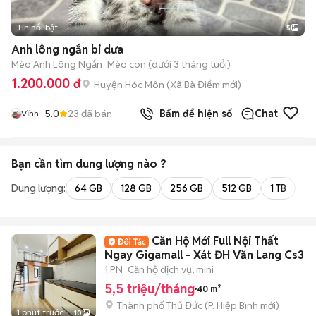
Tin nổi bật
5
Anh lông ngắn bi dưa
Mèo Anh Lông Ngắn
Mèo con (dưới 3 tháng tuổi)
1.200.000 đ
Huyện Hóc Môn
(
Xã Bà Điểm
mới)
5.0
23
đã bán
Bấm để hiện số
Chat
Vĩnh
Bạn cần tìm
dung lượng
nào ?
Dung lượng:
64 GB
128 GB
256 GB
512 GB
1 TB
2 
Căn Hộ Mới Full Nội Thất
Ngay Gigamall - Xát ĐH Văn Lang Cs3
1 PN
Căn hộ dịch vụ, mini
5,5 triệu/tháng
40 m²
Thành phố Thủ Đức
(
P. Hiệp Bình
mới)
1 phút trước
10