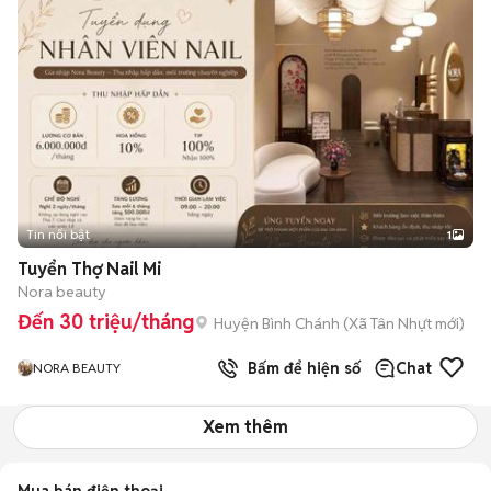
Tin nổi bật
1
Tuyển Thợ Nail Mi
Nora beauty
Đến 30 triệu/tháng
Huyện Bình Chánh
(
Xã Tân Nhựt
mới)
Bấm để hiện số
Chat
NORA BEAUTY
Xem thêm