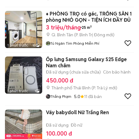
♦️ PHÒNG TRỌ có gác, TRỐNG SẴN 1
phòng NHỎ GỌN - TIỆN ÍCH ĐẦY ĐỦ
3 triệu/tháng
25 m²
Q. Bình Tân
(
P. Bình Trị Đông
mới)
Tú Ngân Tìm Phòng Miễn Phí
1 phút trước
10
Ốp lưng Samsung Galaxy S25 Edge
Nam châm
Đã sử dụng (chưa sửa chữa)
Còn bảo hành
450.000 đ
Thành phố Thái Bình
(
P. Trà Lý
mới)
1 phút trước
1
5.0
11
đã bán
Thắng Phạm
Váy babydoll Nữ Trắng Ren
Đã sử dụng
Đồ nữ
100.000 đ