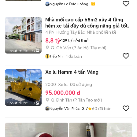
Nguyễn Lê Đức Hoàng
Nhà mới cao cấp 68m2 xây 4 tầng
hẻm xe tải đầy đủ công năng giá tốt.
4 PN
Hướng Tây Bắc
Nhà phố liền kề
8,8 tỷ
129 tr/m²
68 m²
Q. Gò Vấp
(
P. An Hội Tây
mới)
1 phút trước
12
T
1
đã bán
Tiểu Nhị
Xe lu Hamm 4 tấn Vàng
2000
Xe lu
Đã sử dụng
95.000.000 đ
Q. Bình Tân
(
P. Tân Tạo
mới)
1 phút trước
5
3.7
60
đã bán
Nguyễn Văn Phúc