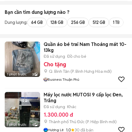
Bạn cần tìm
dung lượng
nào ?
Dung lượng:
64 GB
128 GB
256 GB
512 GB
1 TB
2 
Quần áo bé trai Nam Thoáng mát 10-
13kg
Đã sử dụng
Đồ cho bé
Cho tặng
Q. Bình Tân
(
P. Bình Hưng Hòa
mới)
1 phút trước
2
Business Thuận Phú
Máy lọc nước MUTOSI 9 cấp lọc Đen,
Trắng
Đã sử dụng
Khác
1.300.000 đ
Thành phố Thủ Đức
(
P. Hiệp Bình
mới)
1 phút trước
5
1.0
30
đã bán
Hương Lê