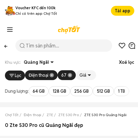
Voucher KFC đến 100k
Tải app
Chỉ có trên app Chợ Tốt
Khu vực:
Quảng Ngãi
Xoá lọc
Điện thoại
67
Giá
Lọc
Dung lượng:
64 GB
128 GB
256 GB
512 GB
1 TB
2 
Chợ Tốt
Điện thoại
ZTE
ZTE S30 Pro
ZTE S30 Pro Quảng Ngãi
0 Zte S30 Pro cũ Quảng Ngãi đẹp