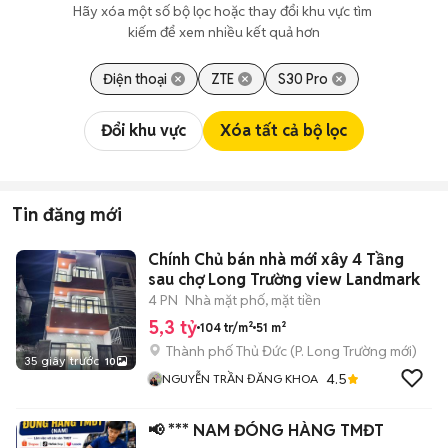
Hãy xóa một số bộ lọc hoặc thay đổi khu vực tìm 
kiếm để xem nhiều kết quả hơn
Điện thoại
ZTE
S30 Pro
Đổi khu vực
Xóa tất cả bộ lọc
Tin đăng mới
Chính Chủ bán nhà mới xây 4 Tầng
sau chợ Long Trường view Landmark
4 PN
Nhà mặt phố, mặt tiền
5,3 tỷ
104 tr/m²
51 m²
Thành phố Thủ Đức
(
P. Long Trường
mới)
35 giây trước
10
4.5
NGUYỄN TRẦN ĐĂNG KHOA
📢 *** NAM ĐÓNG HÀNG TMĐT