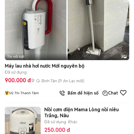
Tin nổi bật
2
Máy lau nhà hơi nước Mới nguyên bộ
Đã sử dụng
900.000 đ
Q. Bình Tân
(
P. An Lạc
mới)
V
Bấm để hiện số
Chat
Vũ Thi Thanh Tâm
Nồi cơm điện Mama Lòng nồi niêu
Trắng, Nâu
Đã sử dụng
Khác
250.000 đ