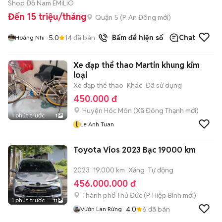
Shop Đồ Nam EMiLiO
Đến 15 triệu/tháng
Quận 5
(
P. An Đông
mới)
5.0
14
đã bán
Bấm để hiện số
Chat
Hoàng Nhi
Xe đạp thể thao Martin khung kim
loại
Xe đạp thể thao
Khác
Đã sử dụng
450.000 đ
Huyện Hóc Môn
(
Xã Đông Thạnh
mới)
1 phút trước
1
l
Le Anh Tuan
Toyota Vios 2023 Bạc 19000 km
2023
19.000 km
Xăng
Tự động
456.000.000 đ
Thành phố Thủ Đức
(
P. Hiệp Bình
mới)
1 phút trước
11
4.0
6
đã bán
Vườn Lan Rừng