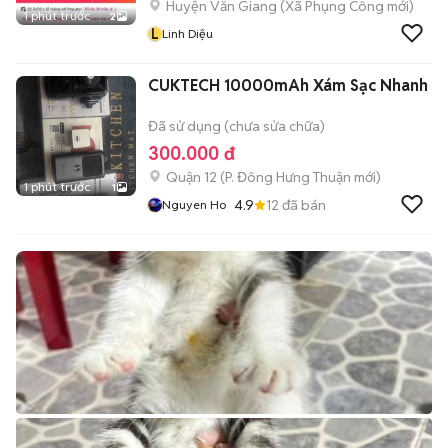
Huyện Văn Giang
(
Xã Phụng Công
mới)
1 phút trước
2
L
Linh Diệu
CUKTECH 10000mAh Xám Sạc Nhanh
Đã sử dụng (chưa sửa chữa)
300.000 đ
Quận 12
(
P. Đông Hưng Thuận
mới)
1 phút trước
1
4.9
12
đã bán
Nguyen Ho