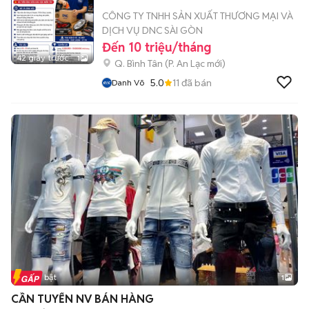
CÔNG TY TNHH SẢN XUẤT THƯƠNG MẠI VÀ
DỊCH VỤ DNC SÀI GÒN
Đến 10 triệu/tháng
42 giây trước
1
Q. Bình Tân
(
P. An Lạc
mới)
5.0
11
đã bán
Danh Võ
Tin nổi bật
1
CẦN TUYỂN NV BÁN HÀNG