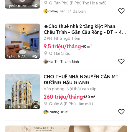
Q. Tân Phú
(
P. Phú Thọ Hòa
mới)
1 phút trước
2
K
14
đã bán
Không Tên
🔥Cho thuê nhà 2 tầng kiệt Phan
Châu Trinh - Gần Cầu Rồng - DT ~ 40
m2
2 PN
Nhà ngõ, hẻm
9,5 triệu/tháng
40 m²
Q. Hải Châu
1 phút trước
8
Mai Thị Thanh Bình
CHO THUÊ NHÀ NGUYÊN CĂN MT
ĐƯỜNG HẬU GIANG
Văn phòng
Nội thất cao cấp
260 triệu/tháng
160 m²
Quận 6
(
P. Phú Lâm
mới)
1 phút trước
3
Trương Trúc