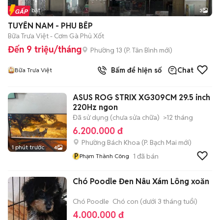
Tin nổi bật
3
TUYỂN NAM - PHU BẾP
Bữa Trưa Việt - Cơm Gà Phủ Xốt
Đến 9 triệu/tháng
Phường 13
(
P. Tân Bình
mới)
Bấm để hiện số
Chat
Bữa Trưa Việt
ASUS ROG STRIX XG309CM 29.5 inch
220Hz ngon
Đã sử dụng (chưa sửa chữa)
>12 tháng
6.200.000 đ
Phường Bách Khoa
(
P. Bạch Mai
mới)
1 phút trước
4
P
1
đã bán
Phạm Thành Công
Chó Poodle Đen Nâu Xám Lông xoăn
Chó Poodle
Chó con (dưới 3 tháng tuổi)
4.000.000 đ