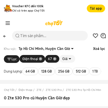
Voucher KFC đến 100k
Tải app
Chỉ có trên app Chợ Tốt
Khu vực:
Tp Hồ Chí Minh, Huyện Cần Giờ
Xoá lọc
Điện thoại
67
Giá
Lọc
Dung lượng:
64 GB
128 GB
256 GB
512 GB
1 TB
2 
Chợ Tốt
Điện thoại
ZTE
ZTE S30 Pro
ZTE S30 Pro Tp Hồ Chí Minh
0 Zte S30 Pro cũ Huyện Cần Giờ đẹp