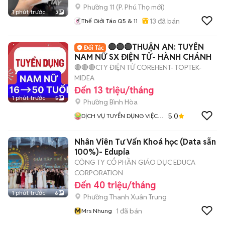
Phường 11
(
P. Phú Thọ
mới)
1 phút trước
3
13
đã bán
Thế Giới Táo Q5 & 11
🔴🔴🔴THUẬN AN: TUYỂN
NAM NỮ SX ĐIỆN TỬ- HÀNH CHÁNH
🔴🔴🔴CTY ĐIỆN TỬ COREHENT- TOPTEK-
MIDEA
Đến 13 triệu/tháng
1 phút trước
5
Phường Bình Hòa
5.0
DỊCH VỤ TUYỂN DỤNG VIỆC
LÀM HƯƠNG SƠN
Nhân Viên Tư Vấn Khoá học (Data sẵn
100%)- Edupia
CÔNG TY CỔ PHẦN GIÁO DỤC EDUCA
CORPORATION
Đến 40 triệu/tháng
1 phút trước
6
Phường Thanh Xuân Trung
M
1
đã bán
Mrs Nhung