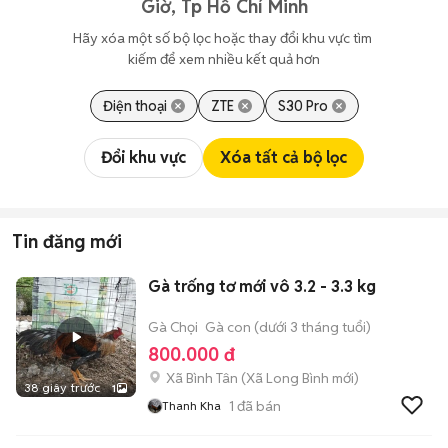
Giờ, Tp Hồ Chí Minh
Hãy xóa một số bộ lọc hoặc thay đổi khu vực tìm 
kiếm để xem nhiều kết quả hơn
Điện thoại
ZTE
S30 Pro
Đổi khu vực
Xóa tất cả bộ lọc
Tin đăng mới
Gà trống tơ mới vô 3.2 - 3.3 kg
Gà Chọi
Gà con (dưới 3 tháng tuổi)
800.000 đ
Xã Bình Tân
(
Xã Long Bình
mới)
38 giây trước
1
1
đã bán
Thanh Kha