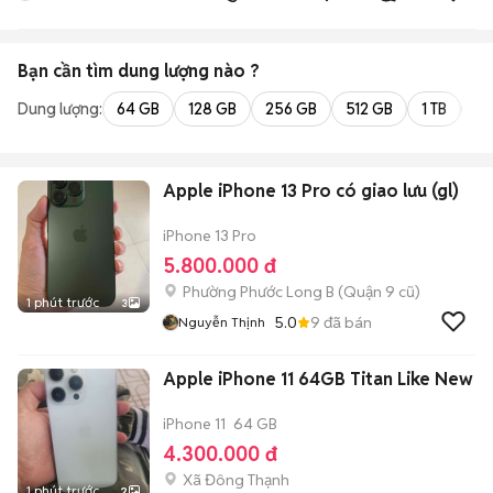
FUSION TECHNOLOGY
Bạn cần tìm
dung lượng
nào ?
Dung lượng:
64 GB
128 GB
256 GB
512 GB
1 TB
2 
Apple iPhone 13 Pro có giao lưu (gl)
iPhone 13 Pro
5.800.000 đ
Phường Phước Long B (Quận 9 cũ)
1 phút trước
3
5.0
9
đã bán
Nguyễn Thịnh
Apple iPhone 11 64GB Titan Like New
iPhone 11
64 GB
4.300.000 đ
Xã Đông Thạnh
1 phút trước
2