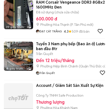
RAM Corsair Vengeance DDR3 8GBx2
1600MHz Đen
Đã sử dụng (chưa sửa chữa)
600.000 đ
Phường Hòa Thạnh
(
P. Tân Phú
mới)
39 giây trước
3
4.3
509
đã bán
ĐẠT CÁT TRẮNG
Tuyển 3 Nam phụ bếp (Bao ăn ở) Lương
ban đầu 8tr
Trần Quyết
Đến 12 triệu/tháng
Phường Hiệp Bình Chánh (Quận Thủ Đức cũ)
41 giây trước
2
Trần Quyết
Account / Giám Sát Sản Xuất Sự Kiện
Công Ty TNHH Safe Production
Thương lượng
Phường Hòa Khánh Nam