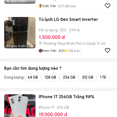
42 giây trước
T
621
đã bán
Tuấn Trần
Tủ lạnh LG Đen Smart Inverter
Đã sử dụng
200 - 299 lít
1.500.000 đ
Phường Tăng Nhơn Phú A (Quận 9 cũ)
43 giây trước
1
3.0
1
đã bán
Nam Trần
Bạn cần tìm
dung lượng
nào ?
Dung lượng:
64 GB
128 GB
256 GB
512 GB
1 TB
2 
iPhone 17 256GB Trắng 98%
iPhone 17
256 GB
19.000.000 đ