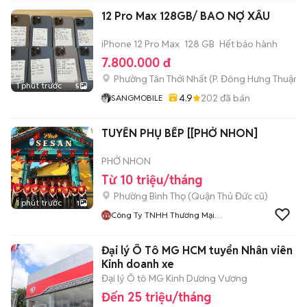
12 Pro Max 128GB/ BAO NỢ XẤU
iPhone 12 Pro Max
128 GB
Hết bảo hành
7.800.000 đ
Phường Tân Thới Nhất
(
P. Đông Hưng Thuận
m
1 phút trước
5
4.9
202
đã bán
SANGMOBILE
TUYỂN PHỤ BẾP [[PHỞ NHON]
PHỞ NHON
Từ 10 triệu/tháng
Phường Bình Thọ (Quận Thủ Đức cũ)
1 phút trước
1
Công Ty TNHH Thương Mại
Dịch Vụ Hải Nhơn
Đại lý Ô Tô MG HCM tuyển Nhân viên
Kinh doanh xe
Đại lý Ô tô MG Kinh Dương Vương
Đến 25 triệu/tháng