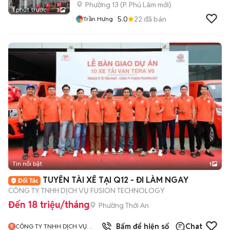
Phường 13
(
P. Phú Lâm
mới)
1 phút trước
3
5.0
22
đã bán
Trần Hưng
Tin nổi bật
1
TUYỂN TÀI XẾ TẠI Q12 - ĐI LÀM NGAY
CÔNG TY TNHH DỊCH VỤ FUSION TECHNOLOGY
Đến 18 triệu/tháng
Phường Thới An
Bấm để hiện số
Chat
CÔNG TY TNHH DỊCH VỤ