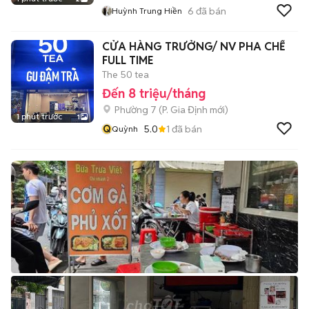
6
đã bán
Huỳnh Trung Hiền
CỬA HÀNG TRƯỞNG/ NV PHA CHẾ
FULL TIME
The 50 tea
Đến 8 triệu/tháng
Phường 7
(
P. Gia Định
mới)
1 phút trước
1
Q
5.0
1
đã bán
Quỳnh