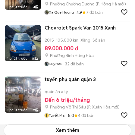
Phường Chương Dương
(
P. Hồng Hà
mới)
1 phút trước
4
4.9
7
đã bán
Xa Que Huong
Chevrolet Spark Van 2015 Xanh
2015
105.000 km
Xăng
Số sàn
89.000.000 đ
Phường Bình Hưng Hòa
1 phút trước
15
32
đã bán
DuyHau
tuyển phụ quán quận 3
quán ăn a tỷ
Đến 6 triệu/tháng
Phường Võ Thị Sáu
(
P. Xuân Hòa
mới)
1 phút trước
2
T
5.0
4
đã bán
Tuyết Mai
Xem thêm