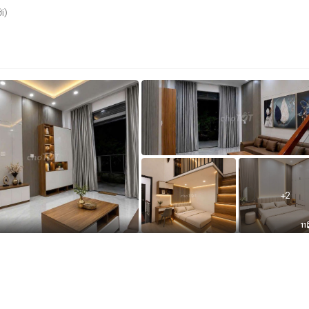
i)
+
2
11