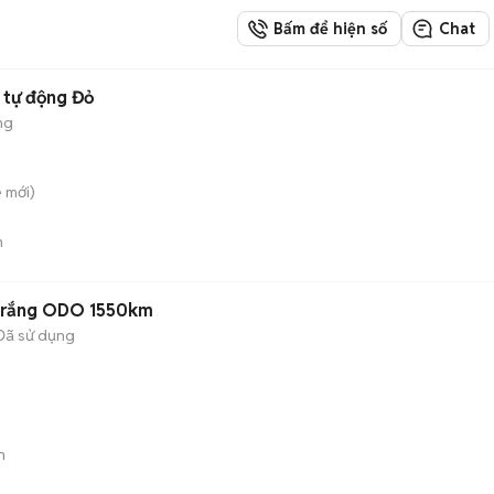
Bấm để hiện số
Chat
 tự động Đỏ
ng
ê
mới)
n
 Trắng ODO 1550km
Đã sử dụng
n