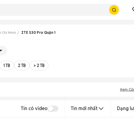
ồ Chí Minh
ZTE S30 Pro Quận 1
1 TB
2 TB
> 2 TB
Xem Cử
Tin có video
Tin mới nhất
Dạng lư