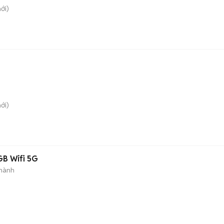
ới)
ới)
GB Wifi 5G
hành