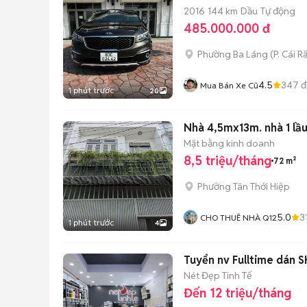
2016
144 km
Dầu
Tự động
485.000.000 đ
Phường Ba Láng
(
P. Cái R
4.5
347
đ
Mua Bán Xe Cũ
1 phút trước
20
Nhà 4,5mx13m. nhà 1 lầu
Mặt bằng kinh doanh
8,5 triệu/tháng
72 m²
Phường Tân Thới Hiệp
5.0
3
CHO THUÊ NHÀ Q12
1 phút trước
4
Tuyển nv Fulltime dán S
Nét Đẹp Tinh Tế
Đến 12 triệu/tháng