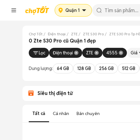
Quận 1
Chợ Tốt
Điện thoại
ZTE
ZTE S30 Pro
ZTE S30 Pro Tp H
0 Zte S30 Pro cũ Quận 1 đẹp
Lọc
Điện thoại
ZTE
4555
Giá
Dung lượng:
64 GB
128 GB
256 GB
512 GB
Siêu thị điện tử
Tất cả
Cá nhân
Bán chuyên