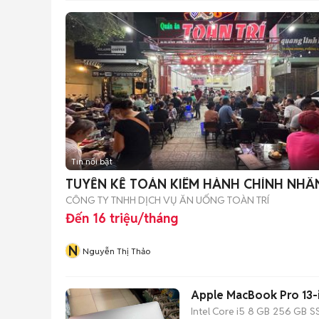
Tin nổi bật
TUYỂN KẾ TOÁN KIÊM HÀNH CHÍNH NHÂ
CÔNG TY TNHH DỊCH VỤ ĂN UỐNG TOÀN TRÍ
Đến 16 triệu/tháng
N
Nguyễn Thị Thảo
Apple MacBook Pro 13-
Intel Core i5
8 GB
256 GB
S