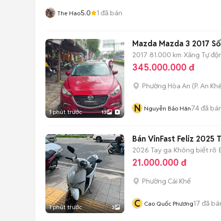
5.0
1
đã bán
The Hao
Mazda Mazda 3 2017 Số
2017
81.000 km
Xăng
Tự độ
345.000.000 đ
Phường Hòa An
(
P. An Kh
N
74
đã bá
Nguyễn Bảo Hân
1 phút trước
13
Bán VinFast Feliz 2025
2026
Tay ga
Không biết rõ
21.000.000 đ
Phường Cái Khế
C
17
đã bá
Cao Quốc Phương
1 phút trước
3