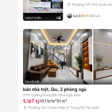
Phường 1
(
P. Chợ Quán
mớ
3.0
8
đã bán
Kiệt
1 phút trước
6
Tin nổi bật
bán nhà trệt, lầu, 3 phòng ngủ
3 PN
Hướng Đông Bắc
Nhà ngõ, hẻm
5,167 tỷ
101 tr/m²
51 m²
Phường Tân Chánh Hiệp
(
P. Trung Mỹ Tây
mới)