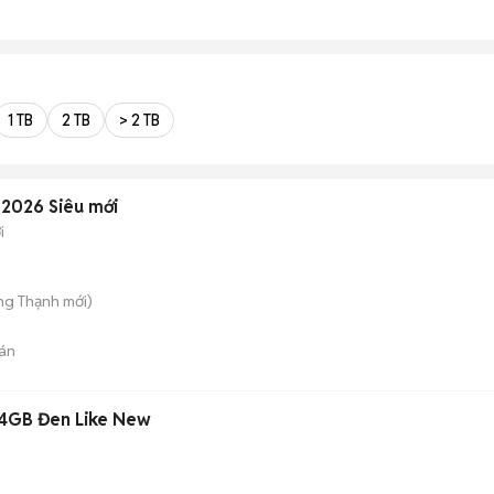
1 TB
2 TB
> 2 TB
 2026 Siêu mới
i
ng Thạnh
mới)
án
 4GB Đen Like New