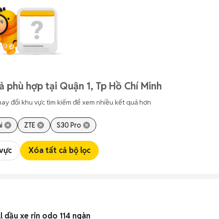
ả phù hợp tại Quận 1, Tp Hồ Chí Minh
hay đổi khu vực tìm kiếm để xem nhiều kết quả hơn
i
ZTE
S30 Pro
 vực
Xóa tất cả bộ lọc
l dầu xe rin odo 114 ngàn