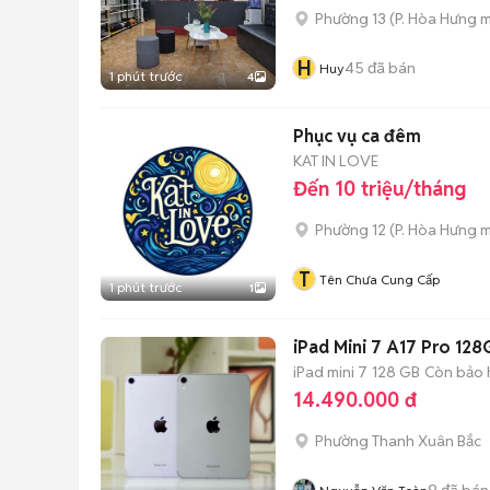
Phường 13
(
P. Hòa Hưng
m
H
45
đã bán
Huy
1 phút trước
4
Phục vụ ca đêm
KAT IN LOVE
Đến 10 triệu/tháng
Phường 12
(
P. Hòa Hưng
m
T
Tên Chưa Cung Cấp
1 phút trước
1
iPad Mini 7 A17 Pro 128
iPad mini 7
128 GB
Còn bảo 
14.490.000 đ
Phường Thanh Xuân Bắc
9
đã bán