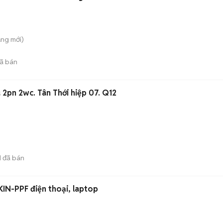
ăng
mới)
ã bán
 2pn 2wc. Tân Thới hiệp 07. Q12
1
đã bán
KIN-PPF điện thoại, laptop