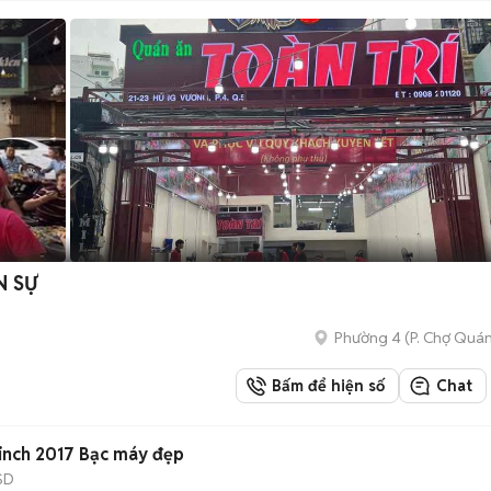
N SỰ
Phường 4
(
P. Chợ Quá
Bấm để hiện số
Chat
inch 2017 Bạc máy đẹp
SD