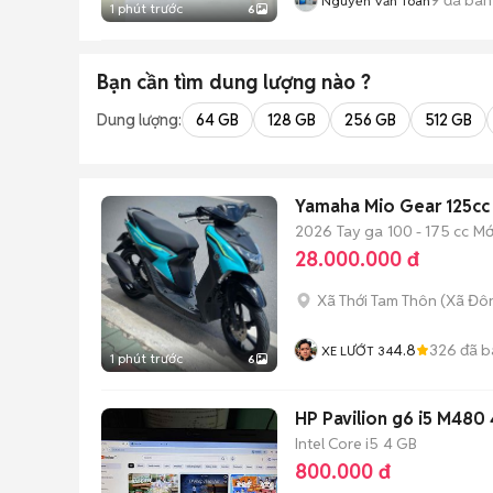
Nguyễn Văn Toàn
1 phút trước
6
Bạn cần tìm
dung lượng
nào ?
Dung lượng:
64 GB
128 GB
256 GB
512 GB
Yamaha Mio Gear 125cc
2026
Tay ga
100 - 175 cc
Mớ
28.000.000 đ
Xã Thới Tam Thôn
(
Xã Đô
4.8
326
đã b
XE LƯỚT 34
1 phút trước
6
HP Pavilion g6 i5 M480
Intel Core i5
4 GB
800.000 đ