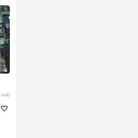
2
n
mới)