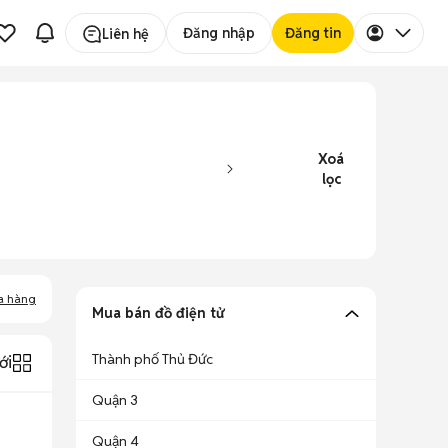
Đăng nhập
Đăng tin
Liên hệ
Xoá
lọc
a hàng
Mua bán đồ điện tử
Thành phố Thủ Đức
ới
Quận 3
Quận 4