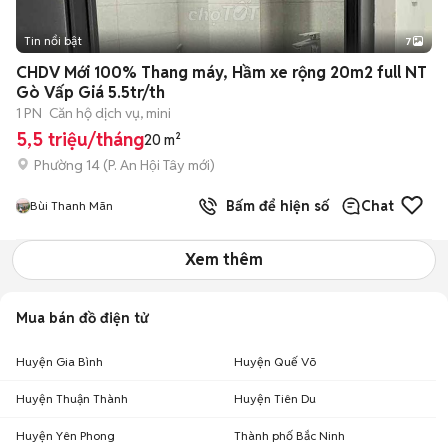
Tin nổi bật
7
+
2
CHDV Mới 100% Thang máy, Hầm xe rộng 20m2 full NT
Gò Vấp Giá 5.5tr/th
1 PN
Căn hộ dịch vụ, mini
5,5 triệu/tháng
20 m²
Phường 14
(
P. An Hội Tây
mới)
Bấm để hiện số
Chat
Bùi Thanh Mãn
Xem thêm
Mua bán đồ điện tử
Huyện Gia Bình
Huyện Quế Võ
Huyện Thuận Thành
Huyện Tiên Du
Huyện Yên Phong
Thành phố Bắc Ninh