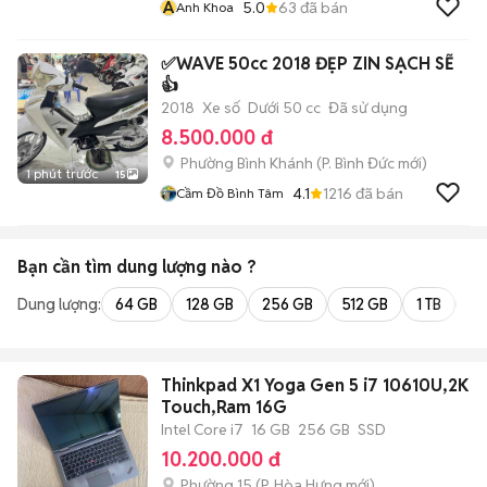
A
5.0
63
đã bán
Anh Khoa
✅WAVE 50cc 2018 ĐẸP ZIN SẠCH SẼ
👍
2018
Xe số
Dưới 50 cc
Đã sử dụng
8.500.000 đ
Phường Bình Khánh
(
P. Bình Đức
mới)
1 phút trước
15
4.1
1216
đã bán
Cầm Đồ Bình Tâm
Bạn cần tìm
dung lượng
nào ?
Dung lượng:
64 GB
128 GB
256 GB
512 GB
1 TB
2 
Thinkpad X1 Yoga Gen 5 i7 10610U,2K
Touch,Ram 16G
Intel Core i7
16 GB
256 GB
SSD
10.200.000 đ
Phường 15
(
P. Hòa Hưng
mới)