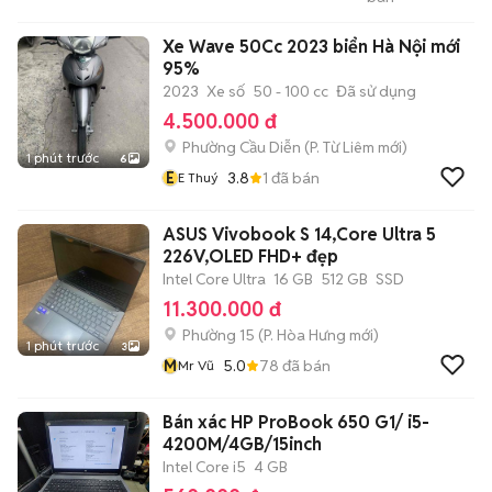
PHÁT
Xe Wave 50Cc 2023 biển Hà Nội mới
95%
2023
Xe số
50 - 100 cc
Đã sử dụng
4.500.000 đ
Phường Cầu Diễn
(
P. Từ Liêm
mới)
1 phút trước
6
E
3.8
1
đã bán
E Thuý
ASUS Vivobook S 14,Core Ultra 5
226V,OLED FHD+ đẹp
Intel Core Ultra
16 GB
512 GB
SSD
11.300.000 đ
Phường 15
(
P. Hòa Hưng
mới)
1 phút trước
3
M
5.0
78
đã bán
Mr Vũ
Bán xác HP ProBook 650 G1/ i5-
4200M/4GB/15inch
Intel Core i5
4 GB