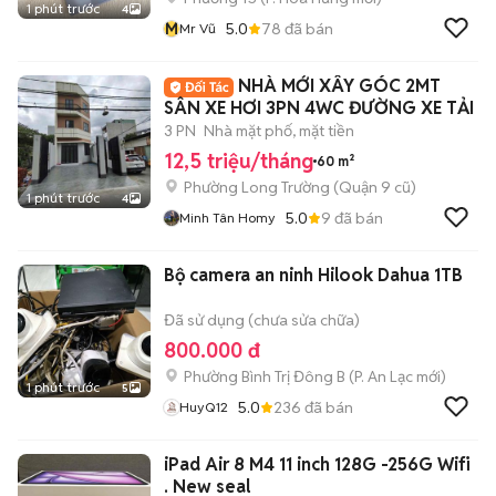
1 phút trước
4
M
5.0
78
đã bán
Mr Vũ
NHÀ MỚI XÂY GÓC 2MT
SÂN XE HƠI 3PN 4WC ĐƯỜNG XE TẢI
3 PN
Nhà mặt phố, mặt tiền
12,5 triệu/tháng
60 m²
Phường Long Trường (Quận 9 cũ)
1 phút trước
4
5.0
9
đã bán
Minh Tân Homy
Bộ camera an ninh Hilook Dahua 1TB
Đã sử dụng (chưa sửa chữa)
800.000 đ
Phường Bình Trị Đông B
(
P. An Lạc
mới)
1 phút trước
5
5.0
236
đã bán
HuyQ12
iPad Air 8 M4 11 inch 128G -256G Wifi
. New seal