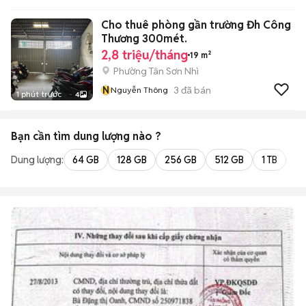
Cho thuê phòng gần trường Đh Công
Thương 300mét.
2,8 triệu/tháng
19 m²
Phường Tân Sơn Nhì
N
3
đã bán
Nguyễn Thông
1 phút trước
4
Bạn cần tìm
dung lượng
nào ?
Dung lượng:
64 GB
128 GB
256 GB
512 GB
1 TB
2 