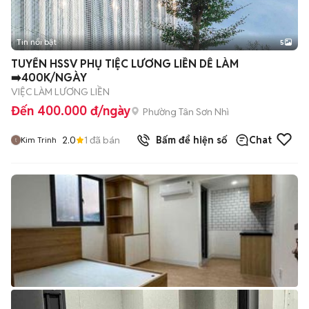
Tin nổi bật
5
TUYỂN HSSV PHỤ TIỆC LƯƠNG LIỀN DỄ LÀM
➡️400K/NGÀY
VIỆC LÀM LƯƠNG LIỀN
Đến 400.000 đ/ngày
Phường Tân Sơn Nhì
2.0
1
đã bán
Bấm để hiện số
Chat
Kim Trinh