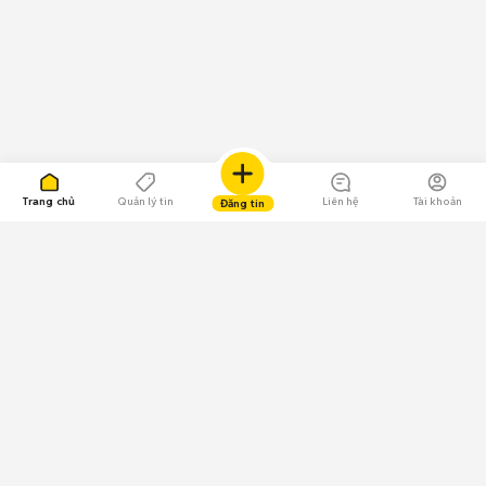
Trang chủ
Quản lý tin
Liên hệ
Tài khoản
Đăng tin
109.000 Bình chọn
Tải ứng dụng Chợ Tốt
Về Chợ Tốt
Quy chế sàn