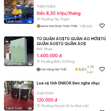
THIÊN THẦN
Đến 8,30 triệu/tháng
Phường Tây Thạnh
1 phút trước
3
G
1
đã bán
Game Net Bida Thiên Thần
TỦ QUẦN ÁO$TỦ QUẦN ÁO MỚI$TỦ
QUẦN ÁO$TỦ QUẦN ÁO$
Mới
Nhựa
1.400.000 đ
Phường Bình Trị Đông
1 phút trước
1
4
đã
5.0
Cửa Hàng Nội Thất
bán
Lâm Gia
Loa vệ tinh ENKOR Đen nghe nhạc
Dưới 100W
120.000 đ
Phường Hòa An
(
P. An Khê
mới)
1 phút trước
3