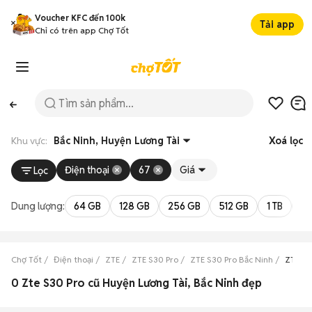
Voucher KFC đến 100k
Tải app
Chỉ có trên app Chợ Tốt
Khu vực:
Bắc Ninh, Huyện Lương Tài
Xoá lọc
Điện thoại
67
Giá
Lọc
Dung lượng:
64 GB
128 GB
256 GB
512 GB
1 TB
2 
Chợ Tốt
Điện thoại
ZTE
ZTE S30 Pro
ZTE S30 Pro Bắc Ninh
ZTE S3
0 Zte S30 Pro cũ Huyện Lương Tài, Bắc Ninh đẹp