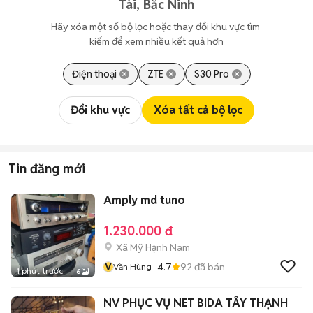
Tài, Bắc Ninh
Hãy xóa một số bộ lọc hoặc thay đổi khu vực tìm 
kiếm để xem nhiều kết quả hơn
Điện thoại
ZTE
S30 Pro
Đổi khu vực
Xóa tất cả bộ lọc
Tin đăng mới
Amply md tuno
1.230.000 đ
Xã Mỹ Hạnh Nam
V
4.7
92
đã bán
Văn Hùng
1 phút trước
6
NV PHỤC VỤ NET BIDA TÂY THẠNH