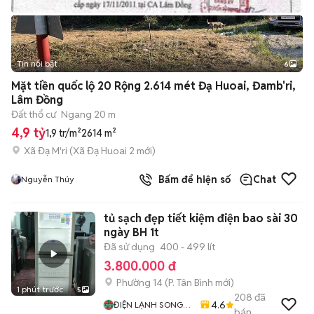
Tin nổi bật
6
+
2
Mặt tiền quốc lộ 20 Rộng 2.614 mét Đạ Huoai, Đamb'ri,
Lâm Đồng
Đất thổ cư
Ngang 20 m
4,9 tỷ
1,9 tr/m²
2614 m²
Xã Đạ M'ri
(
Xã Đạ Huoai 2
mới)
Bấm để hiện số
Chat
Nguyễn Thúy
tủ sạch đẹp tiết kiệm điện bao sài 30
ngày BH 1t
Đã sử dụng
400 - 499 lít
3.800.000 đ
Phường 14
(
P. Tân Bình
mới)
1 phút trước
5
208
đã
4.6
ĐIỆN LẠNH SONG
bán