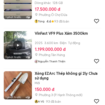
Dòng khác
128 GB
17.500.000 đ
Phường Ô Chợ Dừa
1 phút trước
3
T
4.6
93
đã bán
Tùng
VinFast VF9 Plus Xám 3500km
2025
3.600 km
Điện
Tự động
1.199.000.000 đ
Phường Tân Hưng
1 phút trước
5
Nguyễn Thanh Thiện
Xẻng EZArc Thép không gỉ 2ly Chưa
sử dụng
Mới
150.000 đ
Phường 3
(
P. Hạnh Thông
mới)
1 phút trước
6
A
93
đã bán
A Vũ