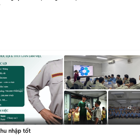
y
+
2
thu nhập tốt