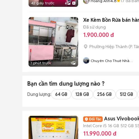
4.8
17
đã bá
Hoàng Anh
42 giây trước
6
Xe Kèm Bồn Rửa bán hàn
Đã sử dụng
1.900.000 đ
Phường Hiệp Thành
(
P. T
Chuyên Cho Thuê Nhà
1 phút trước
1
Nguyên Căn Gò Vấp Quận 1
Bạn cần tìm
dung lượng
nào ?
Dung lượng:
64 GB
128 GB
256 GB
512 GB
Asus Vivobook
Intel Core i5
16 GB
512 GB
S
11.990.000 đ