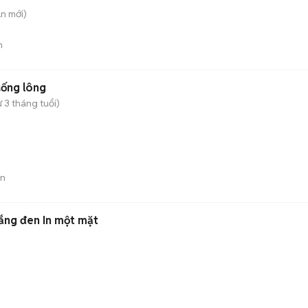
An
mới)
n
ống lông
ừ 3 tháng tuổi)
án
rắng đen In một mặt