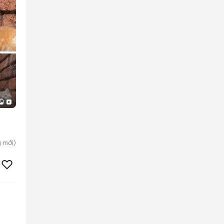
g
mới)