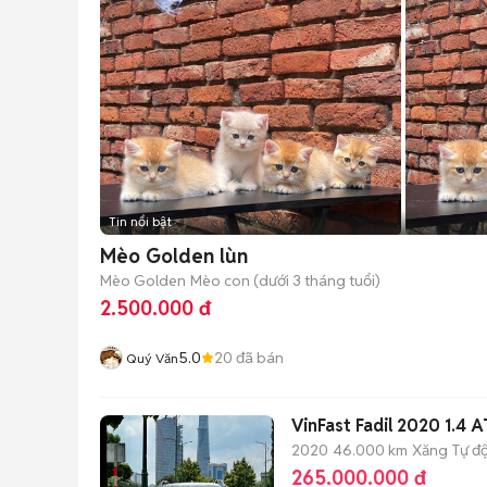
Tin nổi bật
Mèo Golden lùn
Mèo Golden
Mèo con (dưới 3 tháng tuổi)
2.500.000 đ
5.0
20
đã bán
Quý Văn
VinFast Fadil 2020 1.4 
2020
46.000 km
Xăng
Tự đ
265.000.000 đ