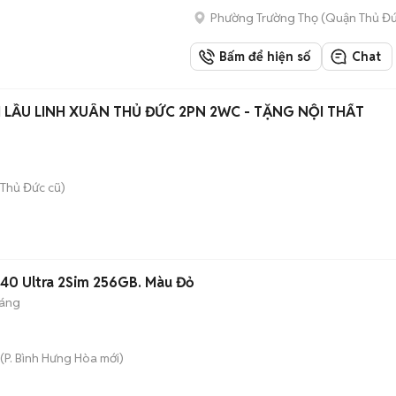
Phường Trường Thọ (Quận Thủ Đứ
Bấm để hiện số
Chat
T 1 LẦU LINH XUÂN THỦ ĐỨC 2PN 2WC - TẶNG NỘI THẤT
Thủ Đức cũ)
 40 Ultra 2Sim 256GB. Màu Đỏ
háng
(
P. Bình Hưng Hòa
mới)