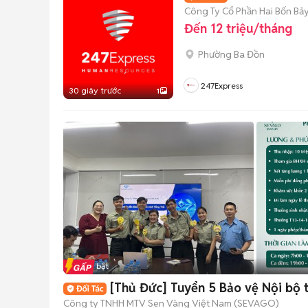
Công Ty Cổ Phần Hai Bốn Bả
Đến 12 triệu/tháng
Phường Ba Đồn
247Express
30 giây trước
1
Tin nổi bật
[Thủ Đức] Tuyển 5 Bảo vệ Nội bộ 
Công ty TNHH MTV Sen Vàng Việt Nam (SEVAGO)