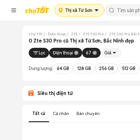
Thị xã Từ Sơn
Chợ Tốt
Điện thoại
ZTE
ZTE S30 Pro
ZTE S30 Pro Bắc 
0 Zte S30 Pro cũ Thị xã Từ Sơn, Bắc Ninh đẹp
Lọc
Điện thoại
67
Giá
Dung lượng:
64 GB
128 GB
256 GB
512 GB
Siêu thị điện tử
Tất cả
Cá nhân
Bán chuyên