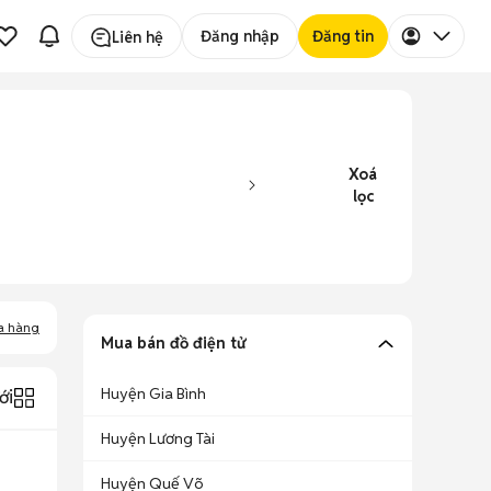
Đăng nhập
Đăng tin
Liên hệ
Xoá
lọc
a hàng
Mua bán đồ điện tử
Huyện Gia Bình
ới
Huyện Lương Tài
Huyện Quế Võ