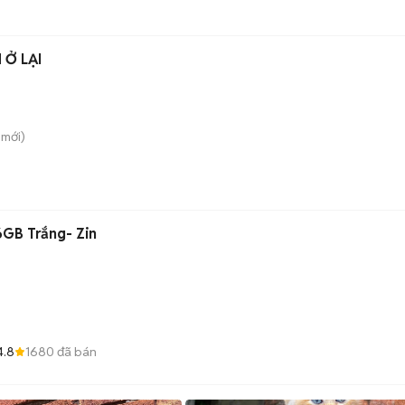
 Ở LẠI
mới)
6GB Trắng- Zin
4.8
1680
đã bán