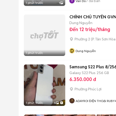
7
đã bán
Van Do
1 phút trước
1
CHÍNH CHỦ TUYỂN GVN
Dung Nguyễn
Đến 12 triệu/tháng
Phường 2
(
P. Tân Sơn Hòa
D
Dung Nguyễn
1 phút trước
Samsung S22 Plus 8/25
Galaxy S22 Plus
256 GB
6.350.000 đ
Phường Phúc Lợi
ADAYROI ĐIỆN THOẠI RUBY
1 phút trước
5