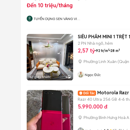
Đến 10 triệu/tháng
TUYỂN DỤNG SEN VÀNG VIỆT
NAM
SIÊU PHẨM MINI 1 TRỆ
2 PN
Nhà ngõ, hẻm
2,57 tỷ
92 tr/m²
28 m²
Phường Linh Xuân (Quận 
Ngọc Đức
42 giây trước
5
Motorola Razr
Razr 40 Ultra
256 GB
4-6 t
5.990.000 đ
Phường Bình Hưng Hoà A