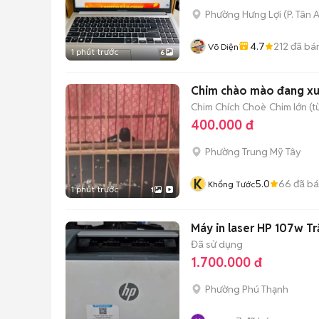
Phường Hưng Lợi
(
P. Tân 
4.7
212
đã bá
Võ Diện
1 phút trước
6
Chim chào mào đang xu
Chim Chích Choè
Chim lớn (t
400.000 đ
Phường Trung Mỹ Tây
K
5.0
66
đã b
Khổng Tước
1 phút trước
1
Máy in laser HP 107w T
Đã sử dụng
1.700.000 đ
Phường Phú Thạnh