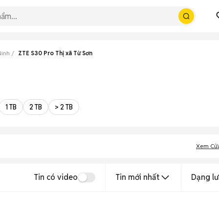
Ninh
ZTE S30 Pro Thị xã Từ Sơn
1 TB
2 TB
> 2 TB
Xem Cử
Tin có video
Tin mới nhất
Dạng lư