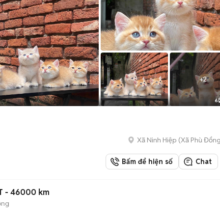
+
2
6
Xã Ninh Hiệp
(
Xã Phù Đổn
Bấm để hiện số
Chat
AT - 46000 km
ộng