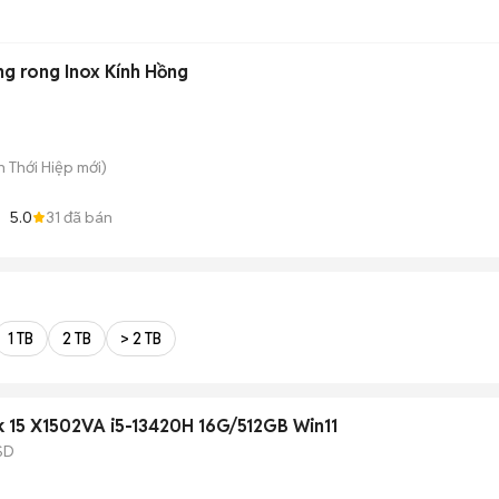
n
g rong Inox Kính Hồng
ân Thới Hiệp
mới)
5.0
31
đã bán
2
1 TB
2 TB
> 2 TB
 15 X1502VA i5-13420H 16G/512GB Win11
SD