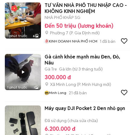
TƯ VẤN NHÀ PHỐ THU NHẬP CAO -
CHUNG CƯ - NHÀ Ở
KHÔNG KINH NGHIỆM
NHÀ PHỐ KHẮP SG
Đến 50 triệu (lương khoán)
Phường 7
(
P. Gia Định
mới)
1 phút trước
6
1
đã bán
KINH DOANH NHÀ PHỐ HCM
Gà cảnh khỏe mạnh màu Đen, Đỏ,
Nâu
Gà Tre
Gà lớn (từ 3 tháng tuổi)
300.000 đ
Xã Minh Long
(
P. Minh Hưng
mới)
1 phút trước
1
m
21
đã bán
Minh Long
Máy quay DJI Pocket 2 Đen nhỏ gọn
Đã sử dụng (chưa sửa chữa)
6.200.000 đ