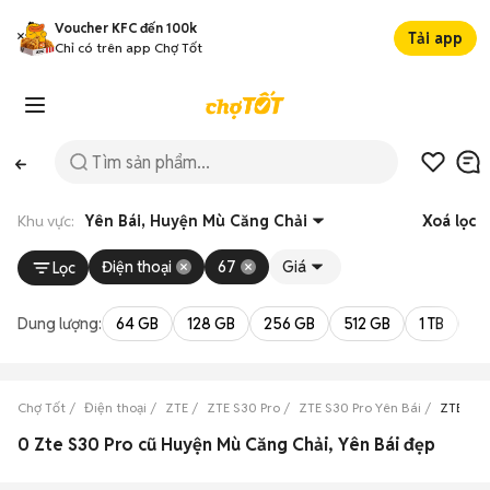
Voucher KFC đến 100k
Tải app
Chỉ có trên app Chợ Tốt
Khu vực:
Yên Bái, Huyện Mù Căng Chải
Xoá lọc
Điện thoại
67
Giá
Lọc
Dung lượng:
64 GB
128 GB
256 GB
512 GB
1 TB
2 
Chợ Tốt
Điện thoại
ZTE
ZTE S30 Pro
ZTE S30 Pro Yên Bái
ZTE S30
0 Zte S30 Pro cũ Huyện Mù Căng Chải, Yên Bái đẹp