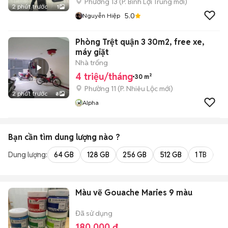
Phường 13
(
P. Bình Lợi Trung
mới)
2 phút trước
1
5.0
Nguyễn Hiệp
Phòng Trệt quận 3 30m2, free xe,
máy giặt
Nhà trống
4 triệu/tháng
30 m²
Phường 11
(
P. Nhiêu Lộc
mới)
2 phút trước
8
Alpha
Bạn cần tìm
dung lượng
nào ?
Dung lượng:
64 GB
128 GB
256 GB
512 GB
1 TB
2 
Màu vẽ Gouache Maries 9 màu
Đã sử dụng
180.000 đ