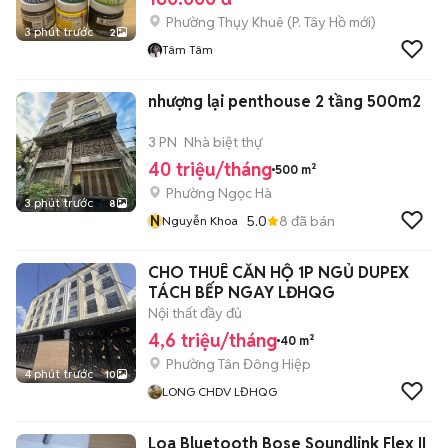
Phường Thụy Khuê
(
P. Tây Hồ
mới)
3 phút trước
2
Tâm Tâm
nhượng lại penthouse 2 tầng 500m2
3 PN
Nhà biệt thự
40 triệu/tháng
500 m²
Phường Ngọc Hà
3 phút trước
8
N
5.0
8
đã bán
Nguyễn Khoa
CHO THUÊ CĂN HỘ 1P NGỦ DUPEX
TÁCH BẾP NGAY LĐHQG
Nội thất đầy đủ
4,6 triệu/tháng
40 m²
Phường Tân Đông Hiệp
4 phút trước
10
LONG CHDV LĐHQG
Loa Bluetooth Bose Soundlink Flex II