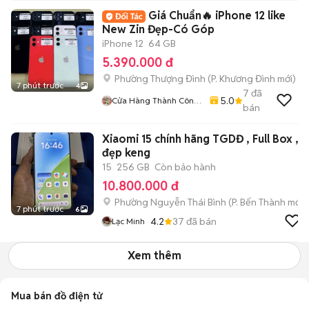
Giá Chuẩn🔥 iPhone 12 like
New Zin Đẹp-Có Góp
iPhone 12
64 GB
5.390.000 đ
Phường Thượng Đình
(
P. Khương Đình
mới)
7 phút trước
4
7
đã
5.0
Cửa Hàng Thành Công
bán
Mobile - 87 Cự Lộc
Xiaomi 15 chính hãng TGDĐ , Full Box ,
đẹp keng
15
256 GB
Còn bảo hành
10.800.000 đ
Phường Nguyễn Thái Bình
(
P. Bến Thành
mới)
7 phút trước
6
4.2
37
đã bán
Lạc Minh
Xem thêm
Mua bán đồ điện tử