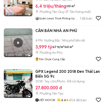
6,4 triệu/tháng
30 m²
Phường Tân Quy
(
P. Tân Hưng
mới)
5 phút trước
10
1
đã bán
Quân Lewis Thuê Phòng Uy
Tín
CẦN BÁN NHÀ AN PHÚ
4 PN
Hướng Bắc
Nhà phố liền kề
3,999 tỷ
67 tr/m²
60 m²
Phường An Phú
6 phút trước
12
T
Tên Chưa Cung Cấp
GPX Legend 200 2018 Đen Thái Lan
Biển SG 9c
2018
Tay côn/Moto
Đã sử dụng
27.800.000 đ
Phường Tân Tạo
7 phút trước
8
4.4
454
đã bán
VIỆT MOTOR