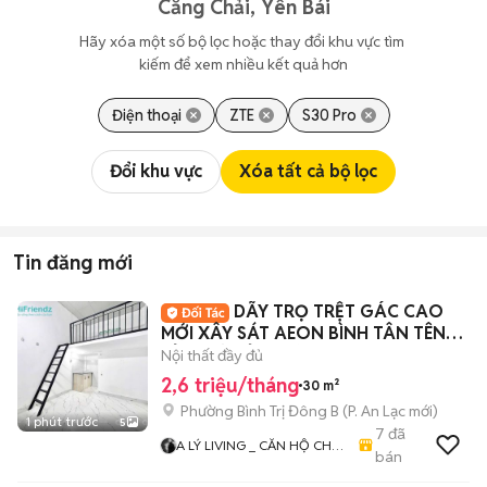
Căng Chải, Yên Bái
Hãy xóa một số bộ lọc hoặc thay đổi khu vực tìm 
kiếm để xem nhiều kết quả hơn
Điện thoại
ZTE
S30 Pro
Đổi khu vực
Xóa tất cả bộ lọc
Tin đăng mới
DÃY TRỌ TRỆT GÁC CAO
MỚI XÂY SÁT AEON BÌNH TÂN TÊN
LỬA MỚI TỈNH LỘ 10
Nội thất đầy đủ
2,6 triệu/tháng
30 m²
Phường Bình Trị Đông B
(
P. An Lạc
mới)
1 phút trước
5
7
đã
A LÝ LIVING _ CĂN HỘ CHO
bán
THUÊ TP.HCM - PHÒNG TRỌ
- MBKD - KIOT - CHDV -