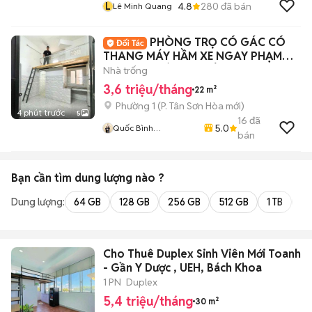
L
4.8
280
đã bán
Lê Minh Quang
PHÒNG TRỌ CÓ GÁC CÓ
THANG MÁY HẦM XE NGAY PHẠM
VĂN HAI GIÁ SINH VIÊN
Nhà trống
3,6 triệu/tháng
22 m²
Phường 1
(
P. Tân Sơn Hòa
mới)
4 phút trước
5
16
đã
5.0
Quốc Bình
bán
Lovanhome
Bạn cần tìm
dung lượng
nào ?
Dung lượng:
64 GB
128 GB
256 GB
512 GB
1 TB
2 
Cho Thuê Duplex Sinh Viên Mới Toanh
- Gần Y Dược , UEH, Bách Khoa
1 PN
Duplex
5,4 triệu/tháng
30 m²