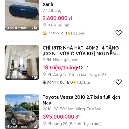
Xanh
7-12 tháng
2.600.000 đ
Xã Vĩnh Tân
4 phút trước
2
L
4.4
1
đã bán
La Đình
CHỈ 18TR NHÀ HXT, 40M2 | 4 TẦNG
,CÓ NT VỪA Ở VỪA KD | NGUYỄN XÍ,
BT.
3 PN
Nhà ngõ, hẻm
18 triệu/tháng
40 m²
Phường 13
(
P. Bình Lợi Trung
mới)
4 phút trước
8
5.0
1
đã bán
Đỗ Vĩnh Du
Toyota Venza 2010 2.7 bản full kịch
Nâu
2010
98.500 km
Xăng
Tự động
395.000.000 đ
Phường 26
(
P. Bình Thạnh
mới)
4 phút trước
11