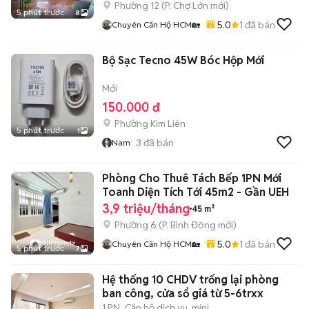
Phường 12
(
P. Chợ Lớn
mới)
5 phút trước
8
5.0
1
đã bán
Chuyên Căn Hộ HCM🏡
Bộ Sạc Tecno 45W Bóc Hộp Mới
Mới
150.000 đ
Phường Kim Liên
5 phút trước
1
3
đã bán
Nam
Phòng Cho Thuê Tách Bếp 1PN Mới
Toanh Diện Tích Tới 45m2 - Gần UEH
3,9 triệu/tháng
45 m²
Phường 6
(
P. Bình Đông
mới)
5.0
1
đã bán
Chuyên Căn Hộ HCM🏡
5 phút trước
7
Hệ thống 10 CHDV trống lại phòng
ban công, cửa sổ giá từ 5-6trxx
1 PN
Căn hộ dịch vụ, mini