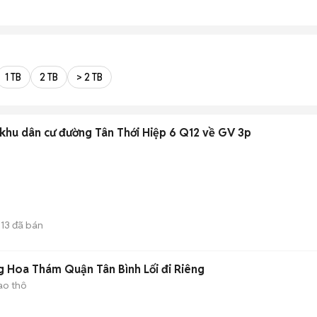
1 TB
2 TB
> 2 TB
N khu dân cư đường Tân Thới Hiệp 6 Q12 về GV 3p
13
đã bán
 Hoa Thám Quận Tân Bình Lối đi Riêng
ao thô