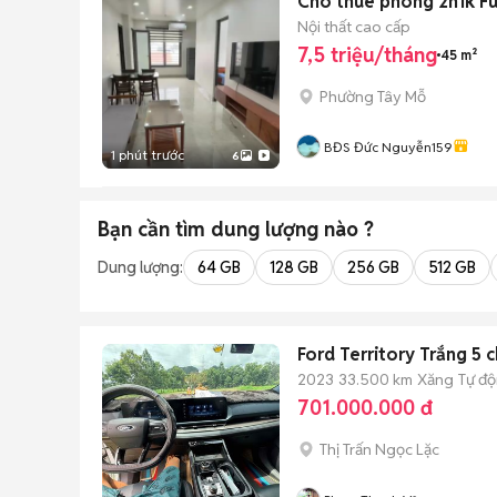
Cho thuê phòng 2n1k Ful
Nội thất cao cấp
7,5 triệu/tháng
45 m²
Phường Tây Mỗ
BĐS Đức Nguyễn159
1 phút trước
6
Bạn cần tìm
dung lượng
nào ?
Dung lượng:
64 GB
128 GB
256 GB
512 GB
Ford Territory Trắng 5 
2023
33.500 km
Xăng
Tự đ
701.000.000 đ
Thị Trấn Ngọc Lặc