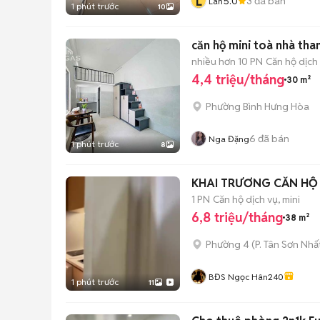
L
5.0
3
đã bán
Lan
1 phút trước
10
căn hộ mini toà nhà th
nhiều hơn 10 PN
Căn hộ dịch 
4,4 triệu/tháng
30 m²
Phường Bình Hưng Hòa
6
đã bán
Nga Đặng
1 phút trước
8
1 PN
Căn hộ dịch vụ, mini
6,8 triệu/tháng
38 m²
Phường 4
(
P. Tân Sơn Nhấ
BĐS Ngọc Hân240
1 phút trước
11