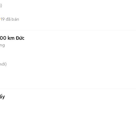
)
19
đã bán
000 km Đức
ộng
ới)
ấy