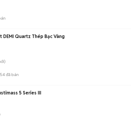
bán
et DEMI Quartz Thép Bạc Vàng
ới)
654
đã bán
timass 5 Series III
)