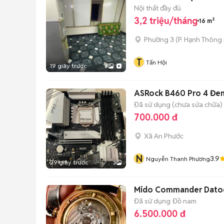
Nội thất đầy đủ
3,2 triệu/tháng
16 m²
Phường 3
(
P. Hạnh Thông
T
Tấn Hội
19 giây trước
8
ASRock B460 Pro 4 Đe
Đã sử dụng (chưa sửa chữa)
700.000 đ
Xã An Phước
N
3.9
Nguyễn Thanh Phương
29 giây trước
3
Mido Commander Datod
Đã sử dụng
Đồ nam
6.500.000 đ