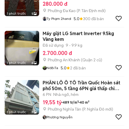
280.000 đ
Phường Đa Kao
(
P. Tân Định
mới)
1 phút trước
5
5.0
300
đã bán
Ty Phạm 2hand
Máy giặt LG Smart Inverter 9.5kg
Vàng kem
Đã sử dụng
9 - 9.9 kg
2.700.000 đ
Phường An Khánh (Quận 2 cũ)
1 phút trước
6
5.0
2
đã bán
NôBiTa
PHÂN LÔ Ô TÔ Trần Quốc Hoàn sát
phố 50m, 5 tầng 6PN giá thấp chỉ
19+tỷ
6 PN
Nhà ngõ, hẻm
19,55 tỷ
489 tr/m²
40 m²
Phường Nghĩa Tân
(
P. Nghĩa Đô
mới)
1 phút trước
7
Phương Nguyễn