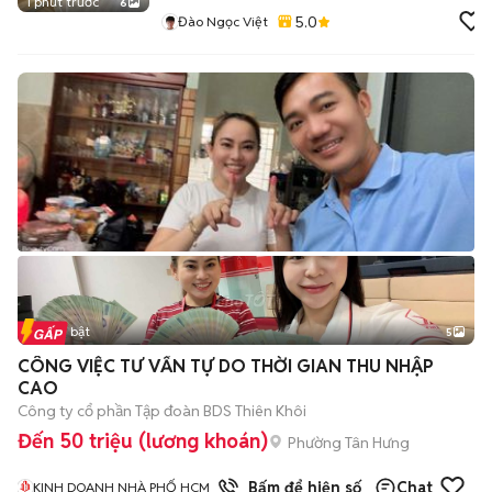
1 phút trước
6
5.0
Đào Ngọc Việt
Tin nổi bật
5
CÔNG VIỆC TƯ VẤN TỰ DO THỜI GIAN THU NHẬP
CAO
Công ty cổ phần Tập đoàn BDS Thiên Khôi
Đến 50 triệu (lương khoán)
Phường Tân Hưng
1
đã bán
Bấm để hiện số
Chat
KINH DOANH NHÀ PHỐ HCM