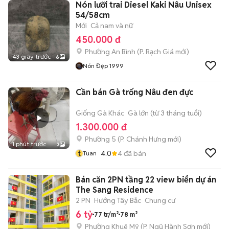
Nón lưỡi trai Diesel Kaki Nâu Unisex
54/58cm
Mới
Cả nam và nữ
450.000 đ
Phường An Bình
(
P. Rạch Giá
mới)
43 giây trước
6
Nón Đẹp 1999
Cần bán Gà trống Nâu đen đực
Giống Gà Khác
Gà lớn (từ 3 tháng tuổi)
1.300.000 đ
Phường 5
(
P. Chánh Hưng
mới)
1 phút trước
3
t
4.0
4
đã bán
Tuan
Bán căn 2PN tầng 22 view biển dự án
The Sang Residence
2 PN
Hướng Tây Bắc
Chung cư
6 tỷ
77 tr/m²
78 m²
Phường Khuê Mỹ
(
P. Ngũ Hành Sơn
mới)