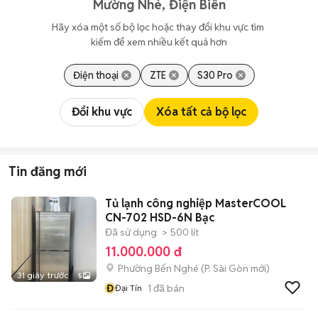
Mường Nhé, Điện Biên
Hãy xóa một số bộ lọc hoặc thay đổi khu vực tìm 
kiếm để xem nhiều kết quả hơn
Điện thoại
ZTE
S30 Pro
Đổi khu vực
Xóa tất cả bộ lọc
Tin đăng mới
Tủ lạnh công nghiệp MasterCOOL
CN-702 HSD-6N Bạc
Đã sử dụng
> 500 lít
11.000.000 đ
Phường Bến Nghé
(
P. Sài Gòn
mới)
31 giây trước
5
Đ
1
đã bán
Đại Tín