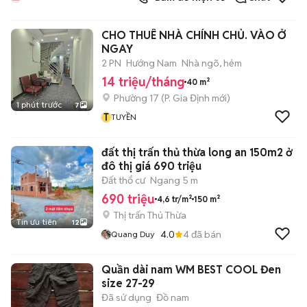
CHO THUÊ NHÀ CHÍNH CHỦ. VÀO Ở
NGAY
2 PN
Hướng Nam
Nhà ngõ, hẻm
14 triệu/tháng
40 m²
Phường 17
(
P. Gia Định
mới)
1 phút trước
7
T
TUYỀN
đất thị trấn thủ thừa long an 150m2 ở
đô thị giá 690 triệu
Đất thổ cư
Ngang 5 m
690 triệu
4,6 tr/m²
150 m²
Thị trấn Thủ Thừa
Tin ưu tiên
12
4.0
4
đã bán
Quang Duy
Quần dài nam WM BEST COOL Đen
size 27-29
Đã sử dụng
Đồ nam