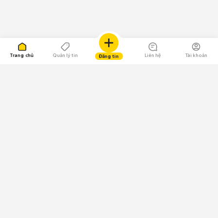
Trang chủ
Quản lý tin
Liên hệ
Tài khoản
Đăng tin
109.000 Bình chọn
Tải ứng dụng Chợ Tốt
Về Chợ Tốt
Quy chế sàn
Chính sách bảo mật
Giải quyết tranh chấp
CÔNG TY TNHH CHỢ TỐT - Người đại diện theo pháp luật:
Nguyễn Trọng Tấn; GPDKKD: 0312120782 do Sở KH & ĐT TP.HCM cấp ngày
11/01/2013;