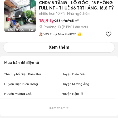
CHDV 5 TẦNG - LÔ GÓC - 15 PHÒNG
FULL NT - THUÊ 66 TRTHÁNG. 16,8 TỶ
nhiều hơn 10 PN
Nhà ngõ, hẻm
16,8 tỷ
258 tr/m²
65 m²
Phường 13
(
P. Phú Lâm
mới)
1 phút trước
8
BĐS Thuý Nhà Phố827
Xem thêm
Mua bán đồ điện tử
Thành phố Điện Biên Phủ
Huyện Điện Biên
Huyện Điện Biên Đông
Huyện Mường Ảng
Huyện Mường Chà
Huyện Nậm Pồ
Xem thêm