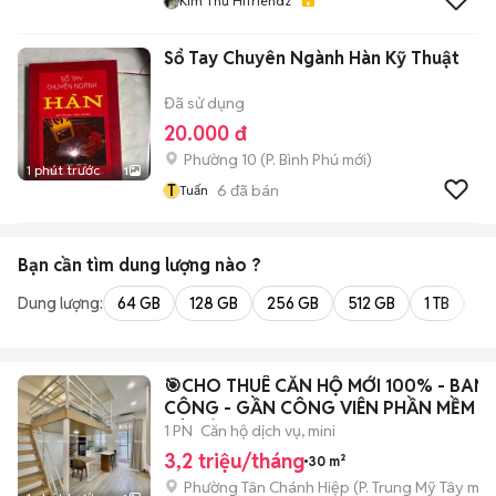
Kim Thư Hifriendz
Sổ Tay Chuyên Ngành Hàn Kỹ Thuật
Đã sử dụng
20.000 đ
Phường 10
(
P. Bình Phú
mới)
1 phút trước
1
T
6
đã bán
Tuấn
Bạn cần tìm
dung lượng
nào ?
Dung lượng:
64 GB
128 GB
256 GB
512 GB
1 TB
2 
🎯CHO THUÊ CĂN HỘ MỚI 100% - BAN
CÔNG - GẦN CÔNG VIÊN PHẦN MỀM -
TÔ KÝ
1 PN
Căn hộ dịch vụ, mini
3,2 triệu/tháng
30 m²
Phường Tân Chánh Hiệp
(
P. Trung Mỹ Tây
mới