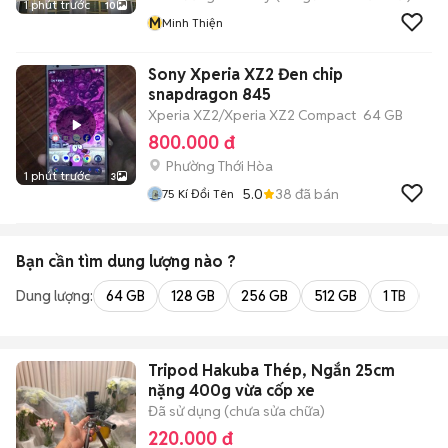
1 phút trước
10
M
Minh Thiện
Sony Xperia XZ2 Đen chip
snapdragon 845
Xperia XZ2/Xperia XZ2 Compact
64 GB
800.000 đ
Phường Thới Hòa
1 phút trước
3
5.0
38
đã bán
75 Kí Đổi Tên
Bạn cần tìm
dung lượng
nào ?
Dung lượng:
64 GB
128 GB
256 GB
512 GB
1 TB
2 
Tripod Hakuba Thép, Ngắn 25cm
nặng 400g vừa cốp xe
Đã sử dụng (chưa sửa chữa)
220.000 đ