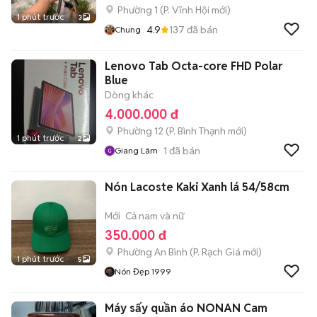
Phường 1
(
P. Vĩnh Hội
mới)
1 phút trước
3
4.9
137
đã bán
Chung
Lenovo Tab Octa-core FHD Polar
Blue
Dòng khác
4.000.000 đ
Phường 12
(
P. Bình Thạnh
mới)
1 phút trước
2
1
đã bán
Giang Lâm
Nón Lacoste Kaki Xanh lá 54/58cm
Mới
Cả nam và nữ
350.000 đ
Phường An Bình
(
P. Rạch Giá
mới)
1 phút trước
5
Nón Đẹp 1999
Máy sấy quần áo NONAN Cam