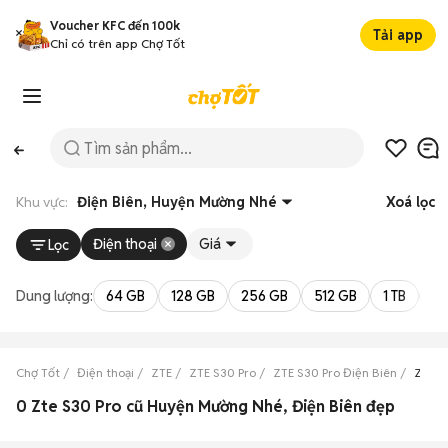
Voucher KFC đến 100k
Tải app
Chỉ có trên app Chợ Tốt
Khu vực:
Điện Biên, Huyện Mường Nhé
Xoá lọc
Điện thoại
Giá
Lọc
Dung lượng:
64 GB
128 GB
256 GB
512 GB
1 TB
2 
Chợ Tốt
Điện thoại
ZTE
ZTE S30 Pro
ZTE S30 Pro Điện Biên
ZTE S
0 Zte S30 Pro cũ Huyện Mường Nhé, Điện Biên đẹp