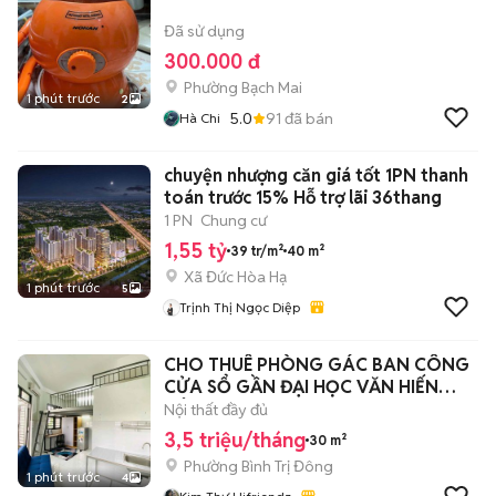
Đã sử dụng
300.000 đ
Phường Bạch Mai
1 phút trước
2
5.0
91
đã bán
Hà Chi
chuyện nhượng căn giá tốt 1PN thanh
toán trước 15% Hỗ trợ lãi 36thang
1 PN
Chung cư
1,55 tỷ
39 tr/m²
40 m²
Xã Đức Hòa Hạ
1 phút trước
5
Trịnh Thị Ngọc Diệp
CHO THUÊ PHÒNG GÁC BAN CÔNG
CỬA SỔ GẦN ĐẠI HỌC VĂN HIẾN
CÔNG THƯƠNG
Nội thất đầy đủ
3,5 triệu/tháng
30 m²
Phường Bình Trị Đông
1 phút trước
4