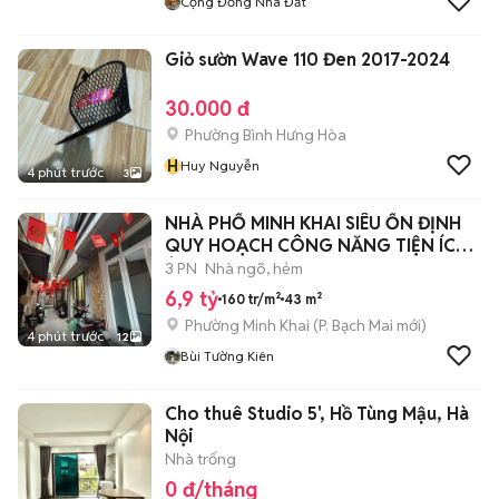
Cộng Đồng Nhà Đất
Giỏ sườn Wave 110 Đen 2017-2024
30.000 đ
Phường Bình Hưng Hòa
H
Huy Nguyễn
4 phút trước
3
NHÀ PHỐ MINH KHAI SIÊU ỔN ĐỊNH
QUY HOẠCH CÔNG NĂNG TIỆN ÍCH
Ở NGAY.
3 PN
Nhà ngõ, hẻm
6,9 tỷ
160 tr/m²
43 m²
Phường Minh Khai
(
P. Bạch Mai
mới)
4 phút trước
12
Bùi Tường Kiên
Cho thuê Studio 5', Hồ Tùng Mậu, Hà
Nội
Nhà trống
0 đ/tháng