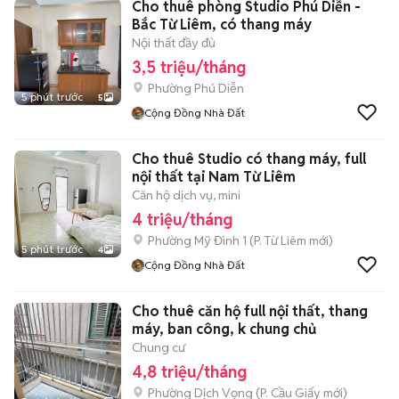
Cho thuê phòng Studio Phú Diễn -
Bắc Từ Liêm, có thang máy
Nội thất đầy đủ
3,5 triệu/tháng
Phường Phú Diễn
5 phút trước
5
Cộng Đồng Nhà Đất
Cho thuê Studio có thang máy, full
nội thất tại Nam Từ Liêm
Căn hộ dịch vụ, mini
4 triệu/tháng
Phường Mỹ Đình 1
(
P. Từ Liêm
mới)
5 phút trước
4
Cộng Đồng Nhà Đất
Cho thuê căn hộ full nội thất, thang
máy, ban công, k chung chủ
Chung cư
4,8 triệu/tháng
Phường Dịch Vọng
(
P. Cầu Giấy
mới)