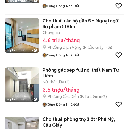
5 phút trước
5
Cộng Đồng Nhà Đất
Cho thuê căn hộ gần ĐH Ngoại ngữ,
Sư phạm 500m
Chung cư
4,6 triệu/tháng
Phường Dịch Vọng
(
P. Cầu Giấy
mới)
6 phút trước
4
Cộng Đồng Nhà Đất
Phòng gác xép full nội thất Nam Từ
Liêm
Nội thất đầy đủ
3,5 triệu/tháng
Phường Cầu Diễn
(
P. Từ Liêm
mới)
6 phút trước
4
Cộng Đồng Nhà Đất
Cho thuê phòng trọ 3,2tr Phú Mỹ,
Cầu Giấy