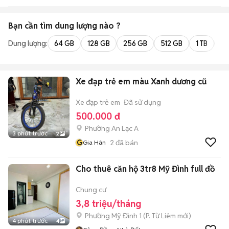
Bạn cần tìm
dung lượng
nào ?
Dung lượng:
64 GB
128 GB
256 GB
512 GB
1 TB
2 
Xe đạp trẻ em màu Xanh dương cũ
Xe đạp trẻ em
Đã sử dụng
500.000 đ
Phường An Lạc A
3 phút trước
2
G
2
đã bán
Gia Hân
Cho thuê căn hộ 3tr8 Mỹ Đình full đồ
Chung cư
3,8 triệu/tháng
Phường Mỹ Đình 1
(
P. Từ Liêm
mới)
4 phút trước
4