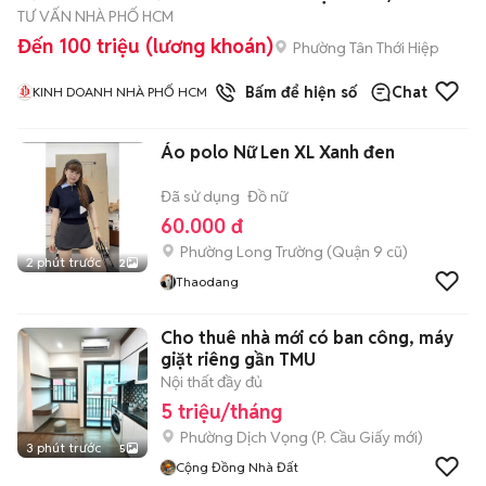
TƯ VẤN NHÀ PHỐ HCM
Đến 100 triệu (lương khoán)
Phường Tân Thới Hiệp
1
đã bán
Bấm để hiện số
Chat
KINH DOANH NHÀ PHỐ HCM
Áo polo Nữ Len XL Xanh đen
Đã sử dụng
Đồ nữ
60.000 đ
Phường Long Trường (Quận 9 cũ)
2 phút trước
2
Thaodang
Cho thuê nhà mới có ban công, máy
giặt riêng gần TMU
Nội thất đầy đủ
5 triệu/tháng
Phường Dịch Vọng
(
P. Cầu Giấy
mới)
3 phút trước
5
Cộng Đồng Nhà Đất