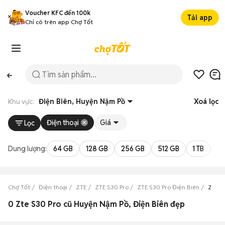
Voucher KFC đến 100k
Tải app
Chỉ có trên app Chợ Tốt
Khu vực:
Điện Biên, Huyện Nậm Pồ
Xoá lọc
Điện thoại
Giá
Lọc
Dung lượng:
64 GB
128 GB
256 GB
512 GB
1 TB
2 
Chợ Tốt
Điện thoại
ZTE
ZTE S30 Pro
ZTE S30 Pro Điện Biên
ZTE S
0 Zte S30 Pro cũ Huyện Nậm Pồ, Điện Biên đẹp