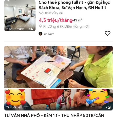
Cho thuê phòng full nt - gần Đại học
Bách Khoa, Sư Vạn Hạnh, ĐH Huflit
Nội thất đầy đủ
4,5 triệu/tháng
45 m²
Phường 6
(
P. Diên Hồng
mới)
2 phút trước
6
Tan Lam
Tin nổi bật
6
+
2
TƯ VẤN NHÀ PHỐ - KÈM 1:1 - THU NHẬP 50TR/CĂN