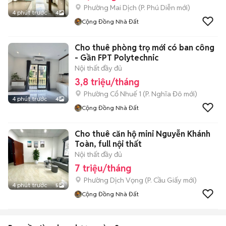
Phường Mai Dịch
(
P. Phú Diễn
mới)
4 phút trước
4
Cộng Đồng Nhà Đất
Cho thuê phòng trọ mới có ban công
- Gần FPT Polytechnic
Nội thất đầy đủ
3,8 triệu/tháng
Phường Cổ Nhuế 1
(
P. Nghĩa Đô
mới)
4 phút trước
4
Cộng Đồng Nhà Đất
Cho thuê căn hộ mini Nguyễn Khánh
Toàn, full nội thất
Nội thất đầy đủ
7 triệu/tháng
Phường Dịch Vọng
(
P. Cầu Giấy
mới)
4 phút trước
5
Cộng Đồng Nhà Đất