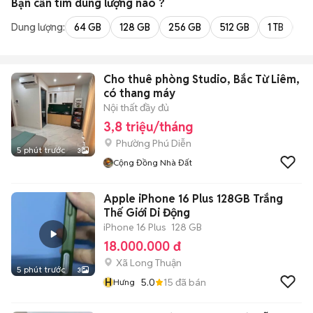
Bạn cần tìm
dung lượng
nào ?
Dung lượng:
64 GB
128 GB
256 GB
512 GB
1 TB
2 
Cho thuê phòng Studio, Bắc Từ Liêm,
có thang máy
Nội thất đầy đủ
3,8 triệu/tháng
Phường Phú Diễn
5 phút trước
3
Cộng Đồng Nhà Đất
Apple iPhone 16 Plus 128GB Trắng
Thế Giới Di Động
iPhone 16 Plus
128 GB
18.000.000 đ
Xã Long Thuận
5 phút trước
3
H
5.0
15
đã bán
Hưng