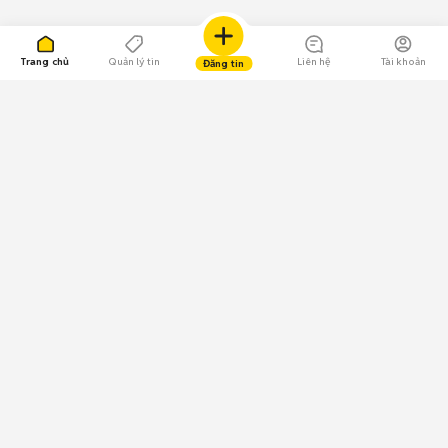
Trang chủ
Quản lý tin
Liên hệ
Tài khoản
Đăng tin
109.000 Bình chọn
Tải ứng dụng Chợ Tốt
Về Chợ Tốt
Quy chế sàn
Chính sách bảo mật
Giải quyết tranh chấp
CÔNG TY TNHH CHỢ TỐT - Người đại diện theo pháp luật:
Nguyễn Trọng Tấn; GPDKKD: 0312120782 do Sở KH & ĐT TP.HCM cấp ngày
11/01/2013;
GPMXH: 185/GP-BTTTT do Bộ Thông tin và Truyền thông
cấp ngày 09/07/2024 - Chịu trách nhiệm
nội dung: Trần Hoàng Ly.
Chính sách sử dụng