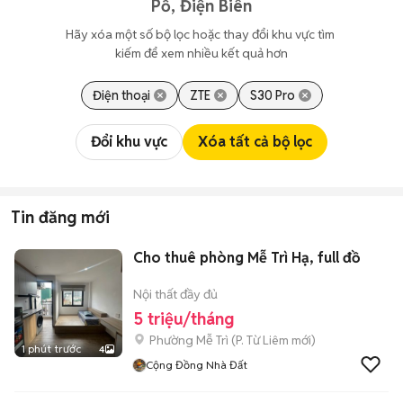
Pồ, Điện Biên
Hãy xóa một số bộ lọc hoặc thay đổi khu vực tìm 
kiếm để xem nhiều kết quả hơn
Điện thoại
ZTE
S30 Pro
Đổi khu vực
Xóa tất cả bộ lọc
Tin đăng mới
Cho thuê phòng Mễ Trì Hạ, full đồ
Nội thất đầy đủ
5 triệu/tháng
Phường Mễ Trì
(
P. Từ Liêm
mới)
1 phút trước
4
Cộng Đồng Nhà Đất