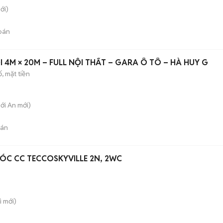
ới)
bán
ỚI 4M × 20M – FULL NỘI THẤT – GARA Ô TÔ – HÀ HUY G
, mặt tiền
hới An
mới)
bán
ÓC CC TECCOSKYVILLE 2N, 2WC
ì
mới)