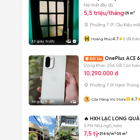
Nội thất đầy đủ
5,5 triệu/tháng
25 m²
Phường 7
(
P. Cầu Kiệu
mới
H
4.7
5
đã bán
Hoàng Phúc
33 giây trước
4
OnePlus ACE 
Dòng Khác
256 GB
Còn bảo
10.290.000 đ
Phường 7
(
P. Hạnh Thông
4.7
Cửa Hàng Vio Store
44 giây trước
6
🔥 HXH LẠC LONG QUÂN
5 PN
Nhà ngõ, hẻm
7,5 tỷ
214 tr/m²
35 m²