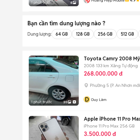
Hoàng Hiệp Mobile
1 phút trước
6
Bạn cần tìm
dung lượng
nào ?
Dung lượng:
64 GB
128 GB
256 GB
512 GB
Toyota Camry 2008 Mỹ 
2008
133 km
Xăng
Tự động
268.000.000 đ
Phường 5
(
P. An Nhơn
mới
D
Duy Lâm
1 phút trước
20
Apple iPhone 11 Pro M
iPhone 11 Pro Max
256 GB
3.500.000 đ