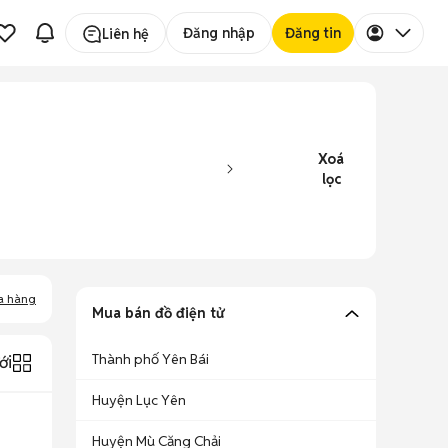
Đăng nhập
Đăng tin
Liên hệ
Xoá
lọc
a hàng
Mua bán đồ điện tử
Thành phố Yên Bái
ới
Huyện Lục Yên
Huyện Mù Căng Chải