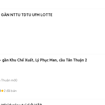
 GẦN NTTU TDTU UFM LOTTE
- gần Khu Chế Xuất, Lý Phục Man, cầu Tân Thuận 2
n Thuận
mới)
0
2
đã bán