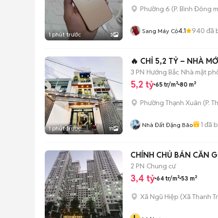
Phường 6
(
P. Bình Đông
m
4.1
940
đã 
Sang Máy Cỏ
1 phút trước
3
🔥 CHỈ 5,2 TỶ – NHÀ M
3 PN
Hướng Bắc
Nhà mặt phố
5,2 tỷ
65 tr/m²
80 m²
Phường Thạnh Xuân
(
P. T
1
đã 
Nhà Đất Đặng Bão
1 phút trước
11
CHÍNH CHỦ BÁN CĂN G
2 PN
Chung cư
3,4 tỷ
64 tr/m²
53 m²
Xã Ngũ Hiệp
(
Xã Thanh Tr