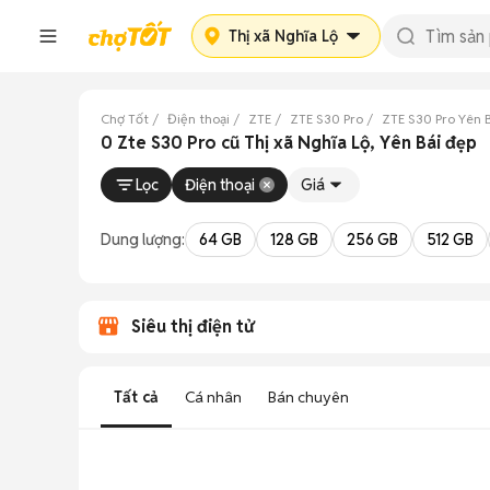
Thị xã Nghĩa Lộ
Chợ Tốt
Điện thoại
ZTE
ZTE S30 Pro
ZTE S30 Pro Yên 
0 Zte S30 Pro cũ Thị xã Nghĩa Lộ, Yên Bái đẹp
Lọc
Điện thoại
Giá
Dung lượng:
64 GB
128 GB
256 GB
512 GB
Siêu thị điện tử
Tất cả
Cá nhân
Bán chuyên