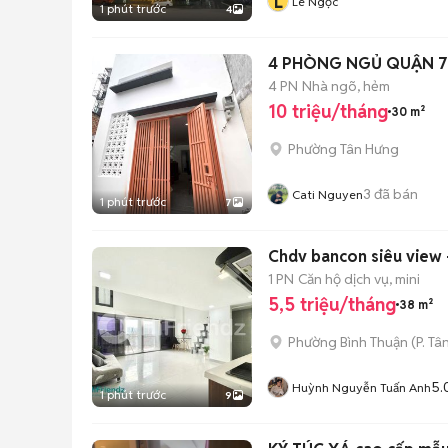
L
Lê Ngọc
1 phút trước
4
4 PHÒNG NGỦ QUẬN 7
4 PN
Nhà ngõ, hẻm
10 triệu/tháng
30 m²
Phường Tân Hưng
3
đã bán
Cati Nguyen
1 phút trước
7
Chdv bancon siêu view 
1 PN
Căn hộ dịch vụ, mini
5,5 triệu/tháng
38 m²
Phường Bình Thuận
(
P. Tâ
5.
Huỳnh Nguyễn Tuấn Anh
1 phút trước
9