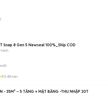
)
6T Snap 8 Gen 5 Newseal 100%_Ship COD
 hành
mới)
412
đã bán
 - 35M² – 5 TẦNG + MẶT BẰNG -THU NHẬP 20T