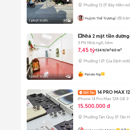
Phường 12
(
P. Bảy Hiền
mớ
1
đã bán
Huỳnh Thế Trương
1 phút trước
10
💥Nhà 2 mặt tiền đường-
3 PN
Nhà ngõ, hẻm
7,45 tỷ
124 tr/m²
60 m²
Phường 1
(
P. Gia Định
mới
Panda Ng
1 phút trước
4
14 PRO MAX 1
iPhone 14 Pro Max
128 GB
3
15.500.000 đ
Phường Tân Quy
(
P. Tân 
4.9