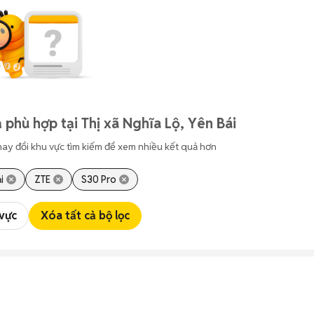
 phù hợp tại Thị xã Nghĩa Lộ, Yên Bái
hay đổi khu vực tìm kiếm để xem nhiều kết quả hơn
i
ZTE
S30 Pro
 vực
Xóa tất cả bộ lọc