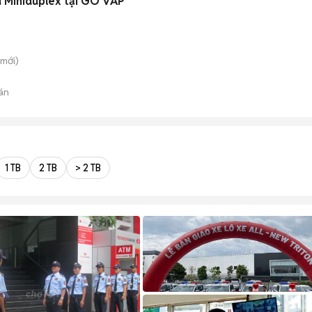
 Miniduplex tại GÒ VẤP
mới)
án
1 TB
2 TB
> 2 TB