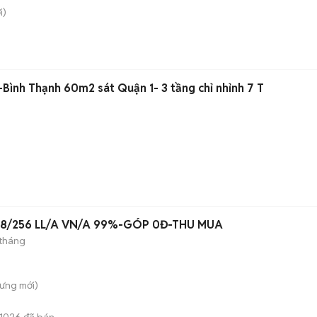
i)
Bình Thạnh 60m2 sát Quận 1- 3 tầng chỉ nhỉnh 7 T
)
28/256 LL/A VN/A 99%-GÓP 0Đ-THU MUA
 tháng
Hưng
mới)
1026
đã bán