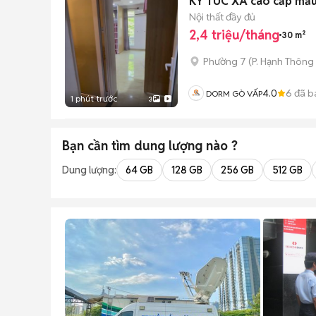
KÝ TÚC XÁ cao cấp mẫu
Nội thất đầy đủ
2,4 triệu/tháng
30 m²
Phường 7
(
P. Hạnh Thông
4.0
6
đã b
DORM GÒ VẤP
1 phút trước
3
Bạn cần tìm
dung lượng
nào ?
Dung lượng:
64 GB
128 GB
256 GB
512 GB