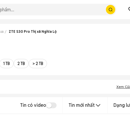
Bái
ZTE S30 Pro Thị xã Nghĩa Lộ
1 TB
2 TB
> 2 TB
Xem Cử
Tin có video
Tin mới nhất
Dạng lư