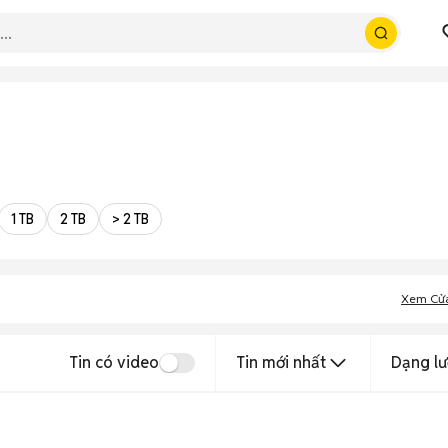
1 TB
2 TB
> 2 TB
Xem Cử
Tin có video
Tin mới nhất
Dạng lư