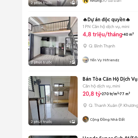
N
30
đã bán
Nhung
2 phút trước
1
🔥Dự án độc quyền🔥
1 PN
Căn hộ dịch vụ, mini
4,8 triệu/tháng
40 m²
Q. Bình Thạnh
Yến Vy Hifriendz
2 phút trước
7
Bán Tòa Căn Hộ Dịch Vụ
Căn hộ dịch vụ, mini
20,8 tỷ
270 tr/m²
77 m²
Q. Thanh Xuân
(
P. Khươn
Cộng Đồng Nhà Đất
2 phút trước
5