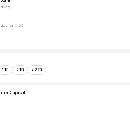
 Xanh
 dụng
hước Tân
mới)
1 TB
2 TB
> 2 TB
ern Capital