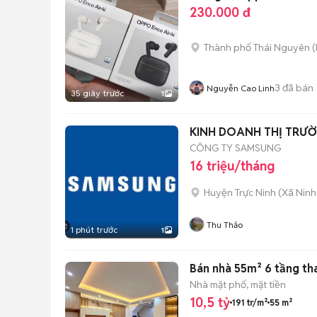
230.000 đ
Thành phố Thái Nguyên
(
3
đã bán
Nguyễn Cao Linh
35 giây trước
1
KINH DOANH THỊ TRƯ
CÔNG TY SAMSUNG
16 triệu/tháng
Huyện Trực Ninh
(
Xã Nin
Thu Thảo
1 phút trước
1
Bán nhà 55m² 6 tầng th
Nhà mặt phố, mặt tiền
10,5 tỷ
191 tr/m²
55 m²