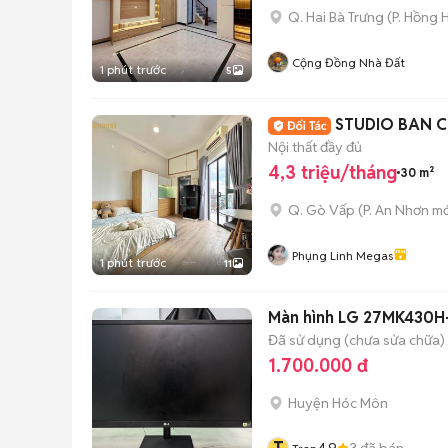
Q. Hai Bà Trưng
(
P. Hồng 
Cộng Đồng Nhà Đất
1 phút trước
5
STUDIO BAN 
Nội thất đầy đủ
4,3 triệu/tháng
30 m²
Q. Gò Vấp
(
P. An Nhơn
mớ
Phụng Linh Megas
1 phút trước
11
Màn hình LG 27MK430H-B
Đã sử dụng (chưa sửa chữa)
1.700.000 đ
Huyện Hóc Môn
4.9
3
đã bán