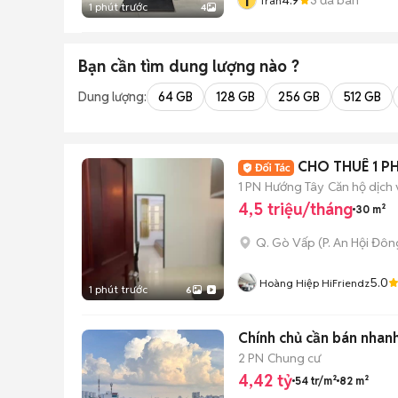
T
Tran
1 phút trước
4
Bạn cần tìm
dung lượng
nào ?
Dung lượng:
64 GB
128 GB
256 GB
512 GB
CHO THUÊ 1 P
1 PN
Hướng Tây
Căn hộ dịch 
4,5 triệu/tháng
30 m²
Q. Gò Vấp
(
P. An Hội Đôn
5.0
Hoàng Hiệp HiFriendz
1 phút trước
6
Chính chủ cần bán nhanh
2 PN
Chung cư
4,42 tỷ
54 tr/m²
82 m²