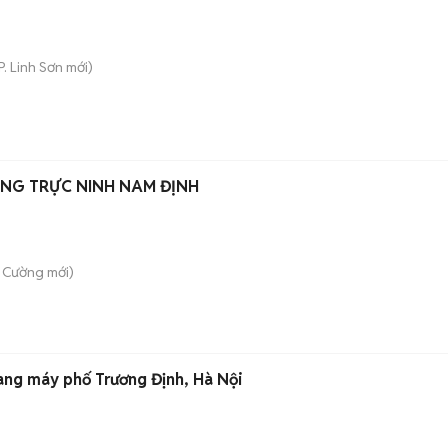
P. Linh Sơn
mới)
ỜNG TRỰC NINH NAM ĐỊNH
h Cường
mới)
ang máy phố Trương Định, Hà Nội