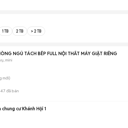
1 TB
2 TB
> 2 TB
HÒNG NGỦ TÁCH BẾP FULL NỘI THẤT MÁY GIẶT RIÊNG
vụ, mini
g
mới)
47
đã bán
 chung cư Khánh Hội 1