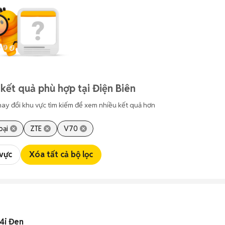
kết quả phù hợp tại Điện Biên
hay đổi khu vực tìm kiếm để xem nhiều kết quả hơn
oại
ZTE
V70
 vực
Xóa tất cả bộ lọc
4i Đen