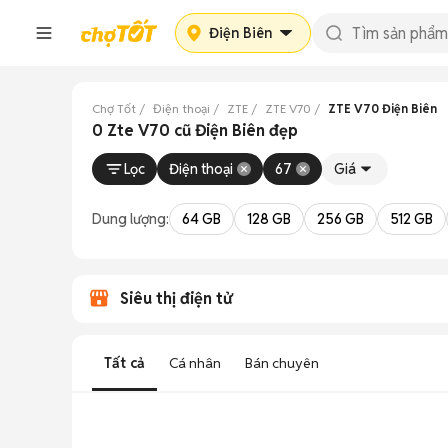
Điện Biên
Chợ Tốt
Điện thoại
ZTE
ZTE V70
ZTE V70 Điện Biên
0 Zte V70 cũ Điện Biên đẹp
Lọc
Điện thoại
67
Giá
Dung lượng:
64 GB
128 GB
256 GB
512 GB
Siêu thị điện tử
Tất cả
Cá nhân
Bán chuyên