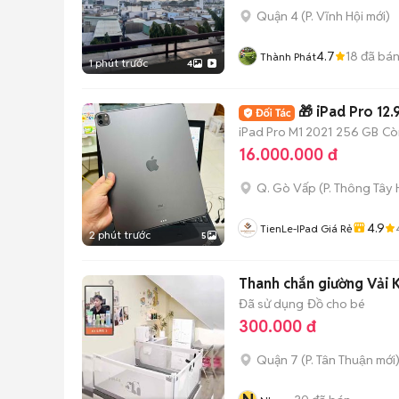
Quận 4
(
P. Vĩnh Hội
mới)
4.7
18
đã bá
Thành Phát
1 phút trước
4
🎁 iPad Pro 12
iPad Pro M1 2021
256 GB
Cò
16.000.000 đ
Q. Gò Vấp
(
P. Thông Tây 
4.9
TienLe-IPad Giá Rẻ
2 phút trước
5
Thanh chắn giường Vải K
Đã sử dụng
Đồ cho bé
300.000 đ
Quận 7
(
P. Tân Thuận
mới