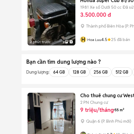
Honda Super Cub 81/50
1981
Xe số
Dưới 50 cc
Đã sử
3.500.000 đ
Thành phố Biên Hòa
(
P. P
H
4.5
25
đã bán
Hoa Luu
2 phút trước
2
Bạn cần tìm
dung lượng
nào ?
Dung lượng:
64 GB
128 GB
256 GB
512 GB
Cho thuê chung cư West
2 PN
Chung cư
9 triệu/tháng
55 m²
Quận 6
(
P. Bình Phú
mới)