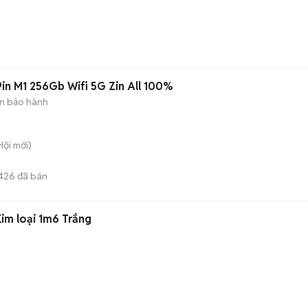
n
.9in M1 256Gb Wifi 5G Zin All 100%
n bảo hành
Hội
mới)
426
đã bán
im loại 1m6 Trắng
)